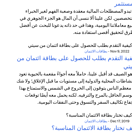
مستثمر
تبدو المصطلحات المالية معقدة وصعبة الفهم لغير الخبراء
تخصصين. لكن علينا ألا ننسى أن المال هو الجزء الجوهري في
ع معاملاتنا اليومية، وهذا في حد ذاته يدعونا للبحث عن أفضل
رق لتحقيق أقصى استفادة منه.
Nov 9, 2022
-
بطاقات الائتمان
فية التقدم بطلب للحصول على بطاقة ائتمان من
تي
هو الصيف قد أقبل علينا، حاملاً معه أجواءً مفعمة بالحيوية تعود
نشاطات المحلية والدولية إلى مستويات ما قبل الإغلاق؛ ولا شك
معظم الناس يتوقون إلى الخروج في الشمس والاستمتاع بهذا
وسم الحافل بالمرح والترفيه. لكنه يحمل معه أيضًا توقعات
تفاع تكاليف السفر والتسوق وحتى النفقات اليومية.
Dec 17, 2019
-
بطاقات الائتمان
 تختار بطاقة الائتمان المناسبة؟