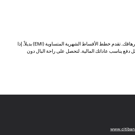
يمكن أن يؤدي الدفع مقابل عمليات شراء كبيرة في معاملة واحدة إلى إحداث فجوة في ميزانيتك الشهرية - وإرهاقك. تقدم خطط الأقساط الشهرية المتساوية (EMI) بديلاً. إذا
 دفع يناسب عاداتك المالية. لتحصل على راحة البال دون
(opens in a new tab)
www.citiban