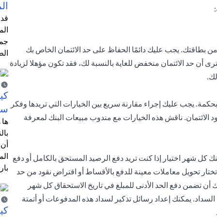
ال
قد 
الم
جمي
من بطاقتك. يجب عليك دائمًا الحفاظ على حد الائتمان الخاص بك
الط
 أن حد الائتمان منخفض للغاية بالنسبة لك، فقد تكون مؤهلا لزيادة
ك.
كي
بحكمة. يجب عليك إجراء مقارنة سريع بين الخيارات التي تريدها وفكر
سي
 الائتمان. ناقش هذه الخيارات مع مندوب مبيعات البنك لمعرفة
ها 
بال
أن 
الم
نك كل شهر اختيار إذا كنت تريد دفع الرصيد المستحق بالكامل أو دفع
بار
 تختار تحويل معاملات معينة للدفع بالأقساط أو اقتراض نقود من حد
أن تضمن دفع الحد الأدنى للمبلغ في تاريخ الاستحقاق كل شهر
لسداد. يمكنك إعداد رسائل تذكير لسداد هذه المدفوعات أو أتمتة
كيف