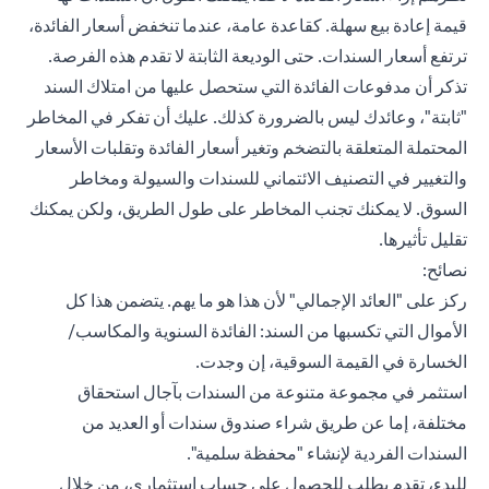
قيمة إعادة بيع سهلة. كقاعدة عامة، عندما تنخفض أسعار الفائدة،
ترتفع أسعار السندات. حتى الوديعة الثابتة لا تقدم هذه الفرصة.
تذكر أن مدفوعات الفائدة التي ستحصل عليها من امتلاك السند
"ثابتة"، وعائدك ليس بالضرورة كذلك. عليك أن تفكر في المخاطر
المحتملة المتعلقة بالتضخم وتغير أسعار الفائدة وتقلبات الأسعار
والتغيير في التصنيف الائتماني للسندات والسيولة ومخاطر
السوق. لا يمكنك تجنب المخاطر على طول الطريق، ولكن يمكنك
تقليل تأثيرها.
نصائح:
ركز على "العائد الإجمالي" لأن هذا هو ما يهم. يتضمن هذا كل
الأموال التي تكسبها من السند: الفائدة السنوية والمكاسب/
الخسارة في القيمة السوقية، إن وجدت.
استثمر في مجموعة متنوعة من السندات بآجال استحقاق
مختلفة، إما عن طريق شراء صندوق سندات أو العديد من
السندات الفردية لإنشاء "محفظة سلمية".
للبدء،
تقدم بطلب للحصول على حساب استثماري
، من خلال