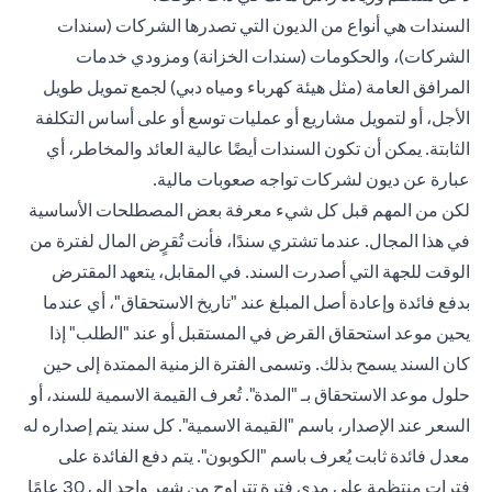
السندات هي أنواع من الديون التي تصدرها الشركات (سندات
الشركات)، والحكومات (سندات الخزانة) ومزودي خدمات
المرافق العامة (مثل هيئة كهرباء ومياه دبي) لجمع تمويل طويل
الأجل، أو لتمويل مشاريع أو عمليات توسع أو على أساس التكلفة
الثابتة. يمكن أن تكون السندات أيضًا عالية العائد والمخاطر، أي
عبارة عن ديون لشركات تواجه صعوبات مالية.
لكن من المهم قبل كل شيء معرفة بعض المصطلحات الأساسية
في هذا المجال. عندما تشتري سندًا، فأنت تُقرٍض المال لفترة من
الوقت للجهة التي أصدرت السند. في المقابل، يتعهد المقترض
بدفع فائدة وإعادة أصل المبلغ عند "تاريخ الاستحقاق"، أي عندما
يحين موعد استحقاق القرض في المستقبل أو عند "الطلب" إذا
كان السند يسمح بذلك. وتسمى الفترة الزمنية الممتدة إلى حين
حلول موعد الاستحقاق بـ "المدة". تُعرف القيمة الاسمية للسند، أو
السعر عند الإصدار، باسم "القيمة الاسمية". كل سند يتم إصداره له
معدل فائدة ثابت يُعرف باسم "الكوبون". يتم دفع الفائدة على
فترات منتظمة على مدى فترة تتراوح من شهر واحد إلى 30 عامًا