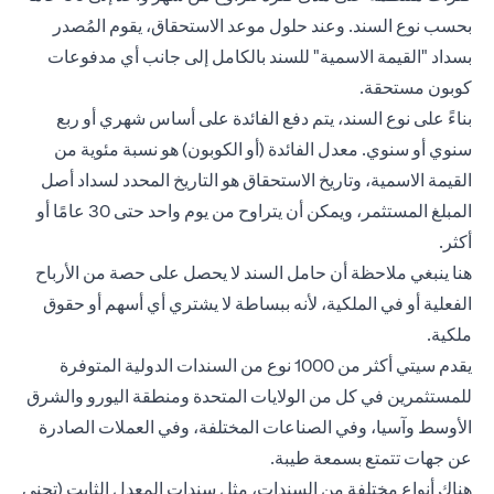
بحسب نوع السند. وعند حلول موعد الاستحقاق، يقوم المُصدر
بسداد "القيمة الاسمية" للسند بالكامل إلى جانب أي مدفوعات
كوبون مستحقة.
بناءً على نوع السند، يتم دفع الفائدة على أساس شهري أو ربع
سنوي أو سنوي. معدل الفائدة (أو الكوبون) هو نسبة مئوية من
القيمة الاسمية، وتاريخ الاستحقاق هو التاريخ المحدد لسداد أصل
المبلغ المستثمر، ويمكن أن يتراوح من يوم واحد حتى 30 عامًا أو
أكثر.
هنا ينبغي ملاحظة أن حامل السند لا يحصل على حصة من الأرباح
الفعلية أو في الملكية، لأنه ببساطة لا يشتري أي أسهم أو حقوق
ملكية.
يقدم سيتي أكثر من 1000 نوع من السندات الدولية المتوفرة
للمستثمرين في كل من الولايات المتحدة ومنطقة اليورو والشرق
الأوسط وآسيا، وفي الصناعات المختلفة، وفي العملات الصادرة
عن جهات تتمتع بسمعة طيبة.
هناك أنواع مختلفة من السندات، مثل سندات المعدل الثابت (تجني