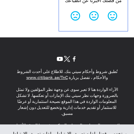
من فضلك أخبرنا عن انطباعك
opens in a new tab
opens in a new tab
opens in a new tab
تُطبق شروط وأحكام سيتي بنك. للاطلاع على أحدث الشروط
s in a new tab
والأحكام ، تفضل بزيارة
www.citibank.ae/TnC
الآراء الواردة هنا لا تعبر سوى عن وجهة نظر المؤلفين ولا تمثل
بالضرورة وجهات نظر سيتي بنك الإمارات أو تعكسها. لا تشكل
المعلومات الواردة في هذا الموقع نصيحة استثمارية أو عرضًا
للاستثمار أو تقديم خدمات إدارية وتخضع للتعديل دون إشعار
مسبق.
لا يتم تقديم المنتجات والخدمات المذكورة في هذا الموقع للأفراد
المقيمين في الاتحاد الأوروبي أو المنطقة الاقتصادية الأوروبية أو
يستخدم موقعنا ملفات تعريف الارتباط. ملفات تعريف الارتباط