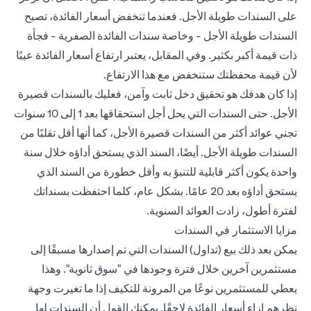
على السندات طويلة الأجل. فعندما تنخفض أسعار الفائدة، تصبح
السندات طويلة الأجل - وخاصة سندات الفائدة الصفرية - فجأة
ذات قيمة أكبر بكثير. وفي المقابل، يعتبر ارتفاع أسعار الفائدة عيبًا
لأن قيمة محفظتك ستنخفض مع هذا الارتفاع.
إذا كان هدفك هو تحقيق دخل ثابت وآمن، فعليك بالسندات قصيرة
الأجل. حتى السندات التي يحل أجل استحقاقها بعد 1 إلى 10 سنوات
تجني عوائد أكثر من السندات قصيرة الأجل، كما أنها أقل تقلبًا من
السندات طويلة الأجل. أيضًا، السند الذي يستحق أداؤه خلال سنة
واحدة يكون أكثر قابلية للتنبؤ به وأقل خطورة من السند الذي
يستحق أداؤه بعد 20 عامًا. بشكل عام، كلما احتفظت بسنداتك
لفترة أطول، زادت العوائد السنوية.
مزايا الاستثمار في السندات
يمكن بعد ذلك بيع (تداول) السندات التي تم إصدارها مسبقًا إلى
مستثمرين آخرين خلال فترة وجودها في "سوق ثانوية". وهذا
يعطي للمستثمرين نوعًا من المرونة للتكيف إذا ما تغيرت وجهة
نظرهم إزاء أسعار الفائدة لاحقًا. يمكنك القول أن السندات لها