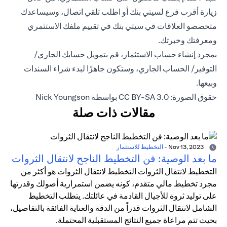
زيارة أقرب فرع لسيتي بنك أو اطلب تلقي اتصال، وسيساعدك
متخصصو العلاقات في سيتي بنك في تقييم ملفك الاستثمري
ومعرفتك وخبرتك.
بمجرد إنشاء حساب الاستثمار، قم بتمويل حسابك الجاري/
التوفير/ الحساب الجاري، وستكون جاهزًا لبدء شراء السندات
وبيعها.
حقوق الصورة: CC BY-SA 3.0 بواسطة Nick Youngson
مقالات ذات صلة
Nov 13, 2023
-
التخطيط للاستثمار
ما بعد الوصية: فن التخطيط الناجح لانتقال الثروات
التخطيط لانتقال الثروات التخطيط لانتقال الثروات هو أكثر من
مجرد تخطيط مالي متقدم، كونه يضمن استمرارية أصولك وقدرتها
على توليد ثروة للأجيال القادمة في عائلتك. يتطلب التخطيط
الشامل لانتقال الثروات قدراً من الدقة والعناية الفائقة بالتفاصيل،
بحيث تتم مراعاة جميع النتائج المستقبلية المحتملة.