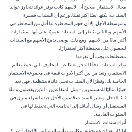
مجال الاستثمار. صحيح أن الأسهم كانت توفر عوائد تتجاوز عوائد
السندات، لكنها أيضًا أكثر تقلبًا. ورغم أن السندات قصيرة
ومتوسطة الأجل، إلا أن حجم المخاطرة بها أقل من المخاطر في
الأسهم. وبالتالي، يُنظر إلى السندات عمومًا على أنها
استثمارات
أكثر أمانًا
من الأسهم. ومع ذلك، يوصى بدمج الأسهم مع السندات
للحصول على محفظة أكثر استقرارًا.
مصطلحات يجب أن تعرفها
توفر السندات تدفقًا للدخل بعيدًا عن المخاوف التي تحيط بعالم
الاستثمار، وتعد من بين أكثر الأدوات قيمة في مجموعة الاستثمار
الخاصة بك. ونظرًا لأن السندات تجني فائدة منتظمة، فهي تعد
خيارًا مثاليًا للمستثمرين - مثل المتقاعدين - الذين يفضلون تدفقًا
ثابتًا للدخل. وتعتبر السندات قصيرة الأجل جيدة لشراء منزل في
المستقبل أو إرسال أبنائك إلى الجامعة التي تخطط لها في
السنوات القادمة.
أنواع سندات الاستثمار
إذا كان هدفك هو تحقيق مكاسب رأسمالية، فمن الأفضل أن تركز