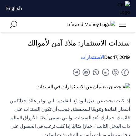
English
سندات الاستثمار: ملاذ آمن لأموالك
Dec 17, 2019
الاستثمارات
إذا كنت تبحث عن بديل للودائع التقليدية التي توفر عائدًا جذابًا من
أسعار الفائدة وتنويعًا للمحفظة، فيجب أن تكون السندات على
قائمتك اختيارك. تُعد السندات، والتي تسمى أيضًا "الأوراق المالية
ذات الدخل الثابت"، خيارًا مثاليًا إذا كنت ترغب في الحصول على
دخل منتظم وزيادة رأس مالك في ذات الوقت.