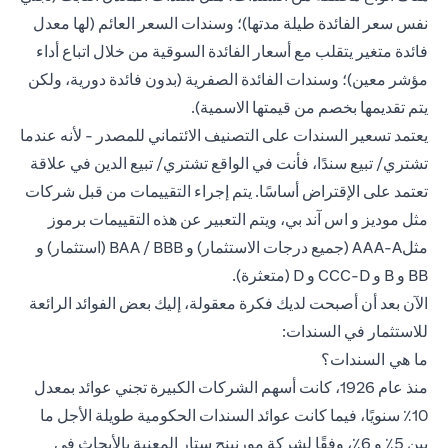
نفس سعر الفائدة طيلة مدتها)؛ وسندات السعر العائم (لها معدل
فائدة متغير يتقلب مع أسعار الفائدة السوقية من خلال اتباع أداء
مؤشر معين)؛ وسندات الفائدة الصفرية (بدون فائدة دورية، ولكن
يتم تقديمها بخصم من قيمتها الاسمية).
يعتمد تسعير السندات على التصنيف الائتماني للمصدر - لأنه عندما
تشتري/ تبيع سندًا، فأنت في الواقع تشتري/ تبيع الدين في علاقة
تعتمد على الإقتراض أساسًا. يتم إجراء التقييمات من قبل شركات
مثل موديز و اس آند بي، ويتم التعبير عن هذه التقييمات برموز
مثلAAA-A (جميع درجات الاستثمار) و BAA / BBB (استثمار) و
BB و B و CCC-D و D (متعثرة).
الآن بعد أن أصبحت لديك فكرة معقولة، إليك بعض الفوائد الرائعة
للاستثمار في السندات:
ما هي السندات؟
منذ عام 1926، كانت أسهم الشركات الكبيرة تجني عوائد بمعدل
10٪ سنويًا، فيما كانت عوائد السندات الحكومية طويلة الأجل ما
بين 5٪ و 6٪، وفقًا لشركة مورنينج ستار المعنية بالأبحاث في