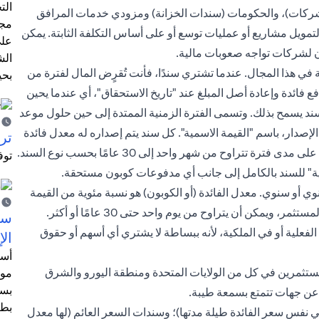
الت
لشركات)، والحكومات (سندات الخزانة) ومزودي خدمات المرافق
مجر
 لتمويل مشاريع أو عمليات توسع أو على أساس التكلفة الثابتة. يمكن
على
ون لشركات تواجه صعوبات مالية.
الش
هذا المجال. عندما تشتري سندًا، فأنت تُقرٍض المال لفترة من
بحي
 فائدة وإعادة أصل المبلغ عند "تاريخ الاستحقاق"، أي عندما يحين
ند يسمح بذلك. وتسمى الفترة الزمنية الممتدة إلى حين حلول موعد
 الإصدار، باسم "القيمة الاسمية". كل سند يتم إصداره له معدل فائدة
ترش
ثابت يُعرف باسم "الكوبون". يتم دفع الفائدة على فترات منتظمة على مدى فترة تتراوح من شهر واحد إلى 30 عامًا بحسب نوع السند.
توف
مية" للسند بالكامل إلى جانب أي مدفوعات كوبون مستحقة.
وي أو سنوي. معدل الفائدة (أو الكوبون) هو نسبة مئوية من القيمة
 ويمكن أن يتراوح من يوم واحد حتى 30 عامًا أو أكثر.
سيت
لفعلية أو في الملكية، لأنه ببساطة لا يشتري أي أسهم أو حقوق
الإ
أسل
ية المتوفرة للمستثمرين في كل من الولايات المتحدة ومنطقة اليورو والشرق
موظ
بسب
عن جهات تتمتع بسمعة طيبة.
بطا
ي نفس سعر الفائدة طيلة مدتها)؛ وسندات السعر العائم (لها معدل