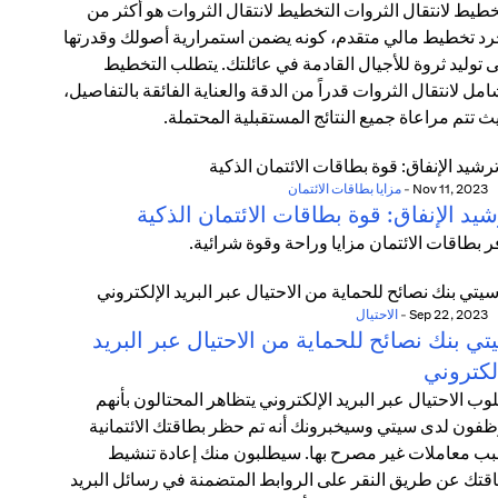
خطيط لانتقال الثروات التخطيط لانتقال الثروات هو أكثر من
د تخطيط مالي متقدم، كونه يضمن استمرارية أصولك وقدرتها
 توليد ثروة للأجيال القادمة في عائلتك. يتطلب التخطيط
امل لانتقال الثروات قدراً من الدقة والعناية الفائقة بالتفاصيل،
ث تتم مراعاة جميع النتائج المستقبلية المحتملة.
Nov 11, 2023
-
مزايا بطاقات الائتمان
يد الإنفاق: قوة بطاقات الائتمان الذكية
ر بطاقات الائتمان مزايا وراحة وقوة شرائية.
Sep 22, 2023
-
الاحتيال
ي بنك نصائح للحماية من الاحتيال عبر البريد
لكتروني
وب الاحتيال عبر البريد الإلكتروني يتظاهر المحتالون بأنهم
فون لدى سيتي وسيخبرونك أنه تم حظر بطاقتك الائتمانية
ب معاملات غير مصرح بها. سيطلبون منك إعادة تنشيط
قتك عن طريق النقر على الروابط المتضمنة في رسائل البريد