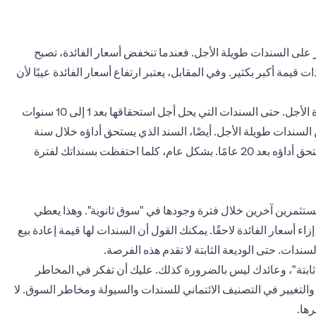
على السندات طويلة الأجل. فعندما تنخفض أسعار الفائدة، تصبح
يمة أكبر بكثير. وفي المقابل، يعتبر ارتفاع أسعار الفائدة عيبًا لأن
إذا كان هدفك هو تحقيق دخل ثابت وآمن، فعليك بالسندات قصيرة الأجل. حتى السندات التي يحل أجل استحقاقها بعد 1 إلى 10 سنوات
ن السندات طويلة الأجل. أيضًا، السند الذي يستحق أداؤه خلال سنة
واحدة يكون أكثر قابلية للتنبؤ به وأقل خطورة من السند الذي يستحق أداؤه بعد 20 عامًا. بشكل عام، كلما احتفظت بسنداتك لفترة
 مستثمرين آخرين خلال فترة وجودها في "سوق ثانوية". وهذا يعطي
ء أسعار الفائدة لاحقًا. يمكنك القول أن السندات لها قيمة إعادة بيع
ندات. حتى الوديعة الثابتة لا تقدم هذه الفرصة.
ثابتة"، وعائدك ليس بالضرورة كذلك. عليك أن تفكر في المخاطر
 والتغيير في التصنيف الائتماني للسندات والسيولة ومخاطر السوق. لا
ها.