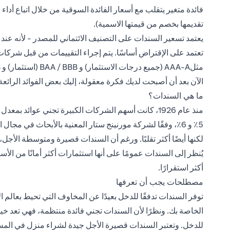
فائدة متغير يتقلب مع أسعار الفائدة السوقية من خلال اتباع أداء
تقديمها بخصم من قيمتها الاسمية).
يعتمد تسعير السندات على التصنيف الائتماني للمصدر - لأنه عندم
تعتمد على الإقتراض أساسًا. يتم إجراء التقييمات من قبل شركات 
مثلAAA-A (جميع درجات الاستثمار) و BAA / BBB (استثمار) و BB و B و CCC-D و D (متعثرة).
الآن بعد أن أصبحت لديك فكرة معقولة، إليك بعض الفوائد الرائعة
ما هي السندات؟
5٪ و 6٪، وفقًا لشركة مورنينج ستار المعنية بالأبحاث في مجا
لكنها أيضًا أكثر تقلبًا. ورغم أن السندات قصيرة ومتوسطة الأجل،
يُنظر إلى السندات عمومًا على أنها
استثمارات أكثر أمانًا
من الأسه
أكثر استقرارًا.
مصطلحات يجب أن تعرفها
توفر السندات تدفقًا للدخل بعيدًا عن المخاوف التي تحيط بعالم ا
الخاصة بك. ونظرًا لأن السندات تجني فائدة منتظمة، فهي تعد خيارًا
للدخل. وتعتبر السندات قصيرة الأجل جيدة لشراء منزل في المست