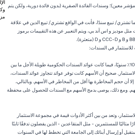
الإ
 مؤشر معين)؛ وسندات الفائدة الصفرية (بدون فائدة دورية، ولكن يتم
وكل
مزي
ا تشتري/ تبيع سندًا، فأنت في الواقع تشتري/ تبيع الدين في علاقة
مثل موديز و اس آند بي، ويتم التعبير عن هذه التقييمات برموز
 للاستثمار في السندات:
منذ عام 1926، كانت أسهم الشركات الكبيرة تجني عوائد بمعدل 10٪ سنويًا، فيما كانت عوائد السندات الحكومية طويلة الأجل ما بين
ل الاستثمار. صحيح أن الأسهم كانت توفر عوائد تتجاوز عوائد السندات،
 إلا أن حجم المخاطرة بها أقل من المخاطر في الأسهم. وبالتالي،
م. ومع ذلك، يوصى بدمج الأسهم مع السندات للحصول على محفظة
لاستثمار، وتعد من بين أكثر الأدوات قيمة في مجموعة الاستثمار
 مثاليًا للمستثمرين - مثل المتقاعدين - الذين يفضلون تدفقًا ثابتًا
قبل أو إرسال أبنائك إلى الجامعة التي تخطط لها في السنوات