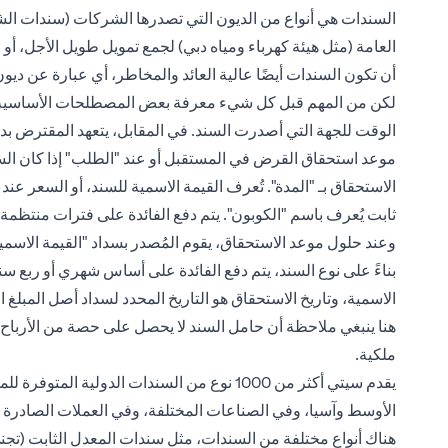
السندات هي أنواع من الديون التي تصدرها الشركات (سندات ا
العامة (مثل هيئة كهرباء ومياه دبي) لجمع تمويل طويل الأجل، أو
أن تكون السندات أيضًا عالية العائد والمخاطر، أي عبارة عن دي
لكن من المهم قبل كل شيء معرفة بعض المصطلحات الأساسية في 
الوقت للجهة التي أصدرت السند. في المقابل، يتعهد المقترض بدفع
موعد استحقاق القرض في المستقبل أو عند "الطلب" إذا كان الس
الاستحقاق بـ "المدة". تُعرف القيمة الاسمية للسند، أو السعر عند
وعند حلول موعد الاستحقاق، يقوم المُصدر بسداد "القيمة الاس
بناءً على نوع السند، يتم دفع الفائدة على أساس شهري أو ربع سن
الاسمية، وتاريخ الاستحقاق هو التاريخ المحدد لسداد أصل المبلغ المستثمر،
هنا ينبغي ملاحظة أن حامل السند لا يحصل على حصة من الأرباح ا
ملكية.
يقدم سيتي أكثر من 1000 نوع من السندات الدول
الأوسط وآسيا، وفي الصناعات المختلفة، وفي العملات الصادرة 
هناك أنواع مختلفة من السندات، مثل سندات المعدل الثابت (تجن