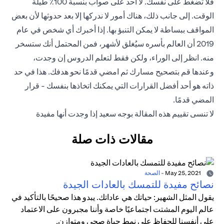
فلا تضغط على نفسك. لا أحد على صواب بنسبة 100٪ طيلة
الوقت. إلى جانب ذلك، هناك أمور لا ندركها إلا بعد حدوثها لأن بعض
المواقف ببساطة لا يمكن التنبؤ بها. إذا أخبرك أي شخص في عام
2019 أن العالم بأسره سيُغلق لأشهر، فمن المحتمل أنك ستسخر
منه. انظر إلى الوراء، ولكن فقط لتعلم الدروس إن وجدت،
وعندها قم بتصحيح مسارك ثم امضي قدمًا نحو هدفك. هذا في حد
ذاته هو أحد أفضل القرارات التي يمكنك اتخاذها بنفسك - قرار
المضي قدمًا.
لا تنسى تقييم هذه المقالة بوجه سعيد إذا وجدت أنها مفيدة
مقالات ذات صلة
May 25, 2021
-
الصحة
نصائح مفيدة للتمسك بالعادات الجيدة
يقول المثل الشهير: حياتك هي عاداتك. يبدو هذا صحيحًا بالتأكيد في
عالم اليوم المشتت اجتماعيًا خاصة وأننا مجبرون على الاعتماد
على أنفسنا للحفاظ على نمط حياة صحي ومتوازن.