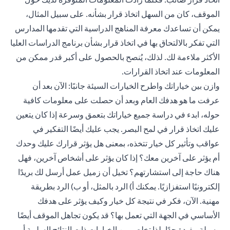
الموقف، كان من السهل اتخاذ قرار بشأنه. على سبيل المثال،
يمكن أن تساعدك معرفة المناهج الدراسية التي تقدمها المدارس
التي تفكر بالالتحاق بها في اتخاذ قرار بشأن برنامج الدراسات العليا
الأكثر ملاءمة لك. لذلك، يُنصح بالحصول على أكبر قدر ممكن من
المعلومات عند اتخاذ القرارات.
وازن بين خياراتك واطرح الخيارات السيئة جانبًا: الآن بعد أن
عرفت ما هو هدفك العام وبعد أن حصلت على معلومات كافية
حوله، ابدء في دراسة جميع خياراتك بتعمق وسرعة إذا كان يتعين
عليك اتخاذ قرار في لمح البصر. يجب عليك أيضًا التفكير في
عواقب وتأثير كل خيار تتخذه، بمعنى هل يؤثر قرارك عليك وحدك
أم يؤثر على آخرين معك؟ إذا كان يؤثر على أشخاص آخرين، فهل
هناك حاجة إلى استشارتهم؟ تخيل أن زميل عمل أرسل لك بريدًا
إلكترونيًا استفزازيًا. يمكنك أ) الرد بالمثل، أو ب) الرد بطريقة
مهنية. الآن، فكر في نتيجة كل خيار وكيف يؤثر على هدفك
الأساسي في الجهة التي تعمل بها؟ قد يكون تجاهل الموقف أيضًا
وسيلة مفيدة جدًا، لذا تخلص من الخيارات ذات النتائج السلبية أو