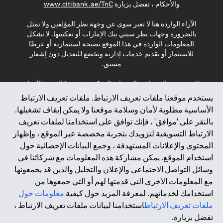
(opens in a new tab)
والأحكام ، تفضل بزيارة
www.citibank.ae/TnC
الآراء الواردة هنا لا تعبر سوى عن وجهة نظر المؤلفين ولا تمثل
بالضرورة وجهات نظر سيتي بنك الإمارات أو تعكسها. لا تشكل
المعلومات الواردة في هذا الموقع نصيحة استثمارية أو عرضًا
للاستثمار أو تقديم خدمات إدارية وتخضع للتعديل دون إشعار
مسبق.
لا يتم تقديم المنتجات والخدمات المذكورة في هذا الموقع للأفراد
المقيمين في الاتحاد الأوروبي أو المنطقة الاقتصادية الأوروبية أو
يستخدم موقعنا ملفات تعريف الارتباط. ملفات تعريف الارتباط
سويسرا أو غيرنسي أو جيرسي أو موناكو أو سان مارينو أو
الأساسية مطلوبة لأمان وسلامة موقعنا ولا يمكن إيقاف تشغيلها.
الفاتيكان أو جزيرة مان أو المملكة المتحدة أو خصوصية البيانات
بالنقر على 'موافق' ، فإنك توافق على استخدامنا لملفات تعريف
(لائحة حماية البيانات العامة \ قانون حماية البيانات الشخصية
الارتباط التسويقية لتزويدك بتجربة مخصصة عبر الموقع ، وإظهار
العامة \ قانون خصوصية نيوزيلندا). المحتوى الموجود في هذه
الصفحة ليس ولا ينبغي تفسيره على أنه عرض أو دعوة أو دعوة
المحتوى والإعلانات المستهدفة ، وجمع البيانات الإحصائية حول
لشراء أو بيع أي من المنتجات والخدمات المذكورة هنا لمثل هؤلاء
استخدام الموقع. يمكن مشاركة هذه المعلومات مع شركائنا في
الأفراد.
وسائل التواصل الاجتماعي والإعلان والتحليل والذين قد يجمعونها
مع المعلومات الأخرى التي قدمتها لهم أو التي جمعوها من
*GDPR – اللائحة العامة لحماية البيانات؛ * LGPD – Lei Geral de
استخدامك لخدماتهم. لمعرفة المزيد حول كيفية
معلومات حول
Proteção de Dados Pessoais ; *NZPA – قانون الخصوصية
النيوزيلندي
ملفات تعريف الارتباط
استخدامنا لبيانات ملفات تعريف الارتباط ،
تفضل بزيارة.