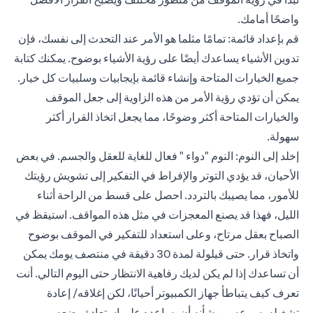
واضحًا أمامك.
قم بإعداد قائمة: تمامًا مثلما هو الأمر عند التحدث إلى نفسك، فإن
تدوين الأشياء يساعدك أيضًا على رؤية الأشياء بوضوح. يمكنك كتابة
جميع الخيارات المتاحة وإنشاء قائمة بإيجابيات وسلبيات كل خيار.
يمكن أن تؤدي رؤية الأمر من هذه الزاوية إلى جعل الموقف
والخيارات المتاحة أكثر وضوحًا، مما يجعل اتخاذ القرار أكثر
سهولة.
إخلد إلى النوم: النوم "دواء " فعال للغاية للعقل والجسم. في بعض
الأحيان، قد يؤدي التوتر والإفراط في التفكير إلى تشويش رؤيتك
للأمور، مما يصيبك بالتردد. احصل على قسط من الراحة أثناء
الليل، فهذا قد يصنع المعجزات في مثل هذه المواقف. استيقظ في
الصباح بعقل مرتاح، وعلى استعداد للتفكير في الموقف بوضوح
واتخاذ قرار. حتى قيلولة لمدة 30 دقيقة في منتصف يومك يمكن
أن تساعدك إذا لم يكن لديك رفاهية الانتظار حتى اليوم التالي. أنت
تعرف كيف يتباطأ جهاز الكمبيوتر أحيانًا، لكن إغلاقه/ إعادة
تشغيله بسرعه من شأنه أن يساعده على استعادة وضعه