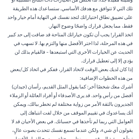
تلك التي لا تتوافق مع هدفك الأساسي. ستساعدك هذه الطريقة
على تضييق نطاق اختياراتك لتجد نفسك في النهاية أمام خيار واحد
فقط، مما يجعل قرارك واضحًا وضوح النهار.
اتخذ القرار! يجب أن تكون خياراتك المتاحة قد ضاقت إلى حد كبير
في هذه المرحلة، لذا اختر الأفضل منها والتزم بها. لا تسهب في
الحديث عن الخيارات الأخرى التي استبعدها - فالقيام بذلك لن
يؤدي إلا إلى تعطيل قرارك.
إذا كان لديك بعض الوقت لاتخاذ القرار، ففكر في اتخاذ كل/بعض
من هذه الخطوات الإضافية:
أشرك معك شخصًا آخر: كما يقول المثل القديم، رأسان (جيدان)
أفضل من رأس واحد. قد يرى الأصدقاء أو أفراد العائلة أو الزملاء
الجديرون بالثقة الأمر من زواية مختلفة لم تخطر ببالك، ويمكن
أنك يساعدوك في تقييم الموقف من خلال لفت انتباهك إلى
العوامل التي ربما لم تأخذها في حسبانك. في بعض الأحيان قد لا
يقولون أي شيء، ولكن عندما تسمع نفسك تتحدث بصوت عالٍ،
تبدأ في رؤية الموقف من منظور مختلف ويصبح القرار الأفضل