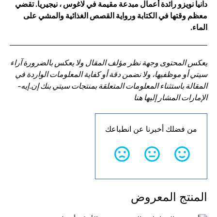
دانيا نويزو رائدة أعمال مبدعة مقيمة في لاغوس ، نيجيريا. تقضي
معظم وقتها في الكتابة ورواية القصص الغذائية والمشي على
الماء.
يعكس المحتوى وجهة نظر مؤلف المقال ولا يعكس بالضرورة آراء
سيتي أو موظفيها، ولا نضمن دقة أو كفاية المعلومات الواردة في
المقالة باستثناء المعلومات المتعلقة بمنتجات سيتي بنك إن.إيه-
الإمارات المشار إليها هنا
من فضلك أخبرنا عن انطباعك
المنتج المعروض