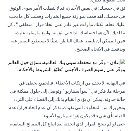
ثق في حدسك: في بعض الأحيان، قد لا يتطلب الأمر سوى الوثوق
في حدسك. لقد قمت بموازنة جميع الخيارات وفعلت كل ما يجب
عليك فعله، لكنك ما زلت غير قادر على اتخاذ قرار "منطقي " . كل
ما لديك الآن هو احساسك الداخلي. ثق به، واتبع ما يمليه عليك،
فمن الممكن أن يلتقط عقلك الباطن شيئًا لا تستطيع التعبير عنه
ويدفعك في الاتجاه الصحيح.
في النهاية، لا تخف من ارتكاب الأخطاء، فالجميع يخطئ في
مرحلة ما. فكر في "أسوأ سيناريو " وتوصل إلى حلول ممكنة في
حالة حدوثه. يمكن أن يؤدي القيام بذلك إلى القضاء على التردد
وتحريرك من المخاوف التي تقيدك. تذكر أن عدم اتخاذ قرار/عدم
القيام بأي شيء قد يكون هو السيناريو الأسوء!
حتى لو لم ينجح القرار الذي اتخذته بعد اتباع كل النصائح السابقة،