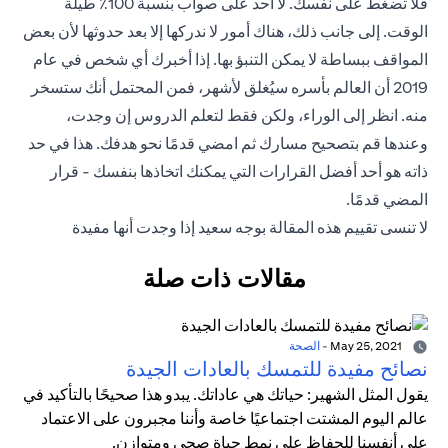
فلا تضغط على نفسك. لا أحد على صواب بنسبة 100٪ طيلة
الوقت. إلى جانب ذلك، هناك أمور لا ندركها إلا بعد حدوثها لأن بعض
المواقف ببساطة لا يمكن التنبؤ بها. إذا أخبرك أي شخص في عام
2019 أن العالم بأسره سيُغلق لأشهر، فمن المحتمل أنك ستسخر
منه. انظر إلى الوراء، ولكن فقط لتعلم الدروس إن وجدت،
وعندها قم بتصحيح مسارك ثم امضي قدمًا نحو هدفك. هذا في حد
ذاته هو أحد أفضل القرارات التي يمكنك اتخاذها بنفسك - قرار
المضي قدمًا.
لا تنسى تقييم هذه المقالة بوجه سعيد إذا وجدت أنها مفيدة
مقالات ذات صلة
May 25, 2021
-
الصحة
نصائح مفيدة للتمسك بالعادات الجيدة
يقول المثل الشهير: حياتك هي عاداتك. يبدو هذا صحيحًا بالتأكيد في
عالم اليوم المشتت اجتماعيًا خاصة وأننا مجبرون على الاعتماد
على أنفسنا للحفاظ على نمط حياة صحي ومتوازن.