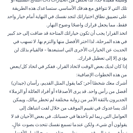
تلك التي لا تتوافق مع هدفك الأساسي. ستساعدك هذه الطريقة
على تضييق نطاق اختياراتك لتجد نفسك في النهاية أمام خيار واحد
فقط، مما يجعل قرارك واضحًا وضوح النهار.
اتخذ القرار! يجب أن تكون خياراتك المتاحة قد ضاقت إلى حد كبير
في هذه المرحلة، لذا اختر الأفضل منها والتزم بها. لا تسهب في
الحديث عن الخيارات الأخرى التي استبعدها - فالقيام بذلك لن
يؤدي إلا إلى تعطيل قرارك.
إذا كان لديك بعض الوقت لاتخاذ القرار، ففكر في اتخاذ كل/بعض
من هذه الخطوات الإضافية:
أشرك معك شخصًا آخر: كما يقول المثل القديم، رأسان (جيدان)
أفضل من رأس واحد. قد يرى الأصدقاء أو أفراد العائلة أو الزملاء
الجديرون بالثقة الأمر من زواية مختلفة لم تخطر ببالك، ويمكن
أنك يساعدوك في تقييم الموقف من خلال لفت انتباهك إلى
العوامل التي ربما لم تأخذها في حسبانك. في بعض الأحيان قد لا
يقولون أي شيء، ولكن عندما تسمع نفسك تتحدث بصوت عالٍ،
تبدأ في رؤية الموقف من منظور مختلف ويصبح القرار الأفضل