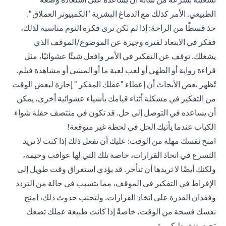
الطبيعي. الأمر كذلك مع الدماغ البشرية "الكمبيوتر العملاق ".
خذ قسطًا من الراحة: إذا لم تكن ترى فكرة النوم مناسبة لذلك،
ففكر في الابتعاد لفترة وجيزة عن الموضوع/الموقف الذي
يشغلك. توقف عن التفكير في الأمر وافعل شيئًا عشوائيًا، مثل
قراءة رواية أو الطهي أو لعب لعبة ما أو المشي أو مشاهدة فيلم.
تُظهر بعض الأبحاث أن إعطاء "عقلك المفكر " إجازة لبعض الوقت
من التفكير في مشكلة أثناء قيامك بأشياء عشوائية أخرى، يمكن
أن يساعده في التوصل إلى حل. قد تكون في منتصف حفلة شواء
الكباب عندما يأتيك الحل في لحظة غير متوقعة!
امنح نفسك مهلة من الوقت: عليك أن تفعل ذلك إذا كنت لا تريد
التسرع في اتخاذ القرارات، خاصة تلك التي لها عواقب وخيمة،
ولكنك أيضًا لا تريدها أن تتأخر. قد يؤدي استغراق وقت طويل إلى
الإفراط في التفكير في الموقف، مما يتسبب في حالة من التردد
وفقدان القدرة على اتخاذ القرارات. ولتجنب حدوث ذلك، امنح
نفسك فسحة من الوقت، خاصةً إذا كانت طبيعة عملك تضعك
تحت ضغوط كبيرة.