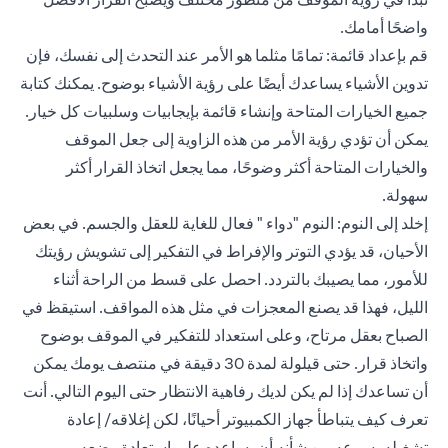
واضحًا أمامك.
قم بإعداد قائمة: تمامًا مثلما هو الأمر عند التحدث إلى نفسك، فإن
تدوين الأشياء يساعدك أيضًا على رؤية الأشياء بوضوح. يمكنك كتابة
جميع الخيارات المتاحة وإنشاء قائمة بإيجابيات وسلبيات كل خيار.
يمكن أن تؤدي رؤية الأمر من هذه الزاوية إلى جعل الموقف
والخيارات المتاحة أكثر وضوحًا، مما يجعل اتخاذ القرار أكثر
سهولة.
إخلد إلى النوم: النوم "دواء " فعال للغاية للعقل والجسم. في بعض
الأحيان، قد يؤدي التوتر والإفراط في التفكير إلى تشويش رؤيتك
للأمور، مما يصيبك بالتردد. احصل على قسط من الراحة أثناء
الليل، فهذا قد يصنع المعجزات في مثل هذه المواقف. استيقظ في
الصباح بعقل مرتاح، وعلى استعداد للتفكير في الموقف بوضوح
واتخاذ قرار. حتى قيلولة لمدة 30 دقيقة في منتصف يومك يمكن
أن تساعدك إذا لم يكن لديك رفاهية الانتظار حتى اليوم التالي. أنت
تعرف كيف يتباطأ جهاز الكمبيوتر أحيانًا، لكن إغلاقه/ إعادة
تشغيله بسرعه من شأنه أن يساعده على استعادة وضعه