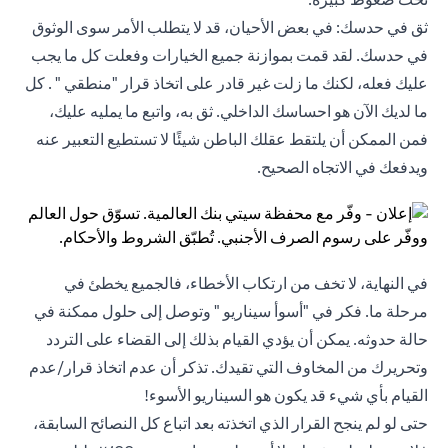
ثق في حدسك: في بعض الأحيان، قد لا يتطلب الأمر سوى الوثوق
في حدسك. لقد قمت بموازنة جميع الخيارات وفعلت كل ما يجب
عليك فعله، لكنك ما زلت غير قادر على اتخاذ قرار "منطقي " . كل
ما لديك الآن هو احساسك الداخلي. ثق به، واتبع ما يمليه عليك،
فمن الممكن أن يلتقط عقلك الباطن شيئًا لا تستطيع التعبير عنه
ويدفعك في الاتجاه الصحيح.
في النهاية، لا تخف من ارتكاب الأخطاء، فالجميع يخطئ في
مرحلة ما. فكر في "أسوأ سيناريو " وتوصل إلى حلول ممكنة في
حالة حدوثه. يمكن أن يؤدي القيام بذلك إلى القضاء على التردد
وتحريرك من المخاوف التي تقيدك. تذكر أن عدم اتخاذ قرار/عدم
القيام بأي شيء قد يكون هو السيناريو الأسوء!
حتى لو لم ينجح القرار الذي اتخذته بعد اتباع كل النصائح السابقة،