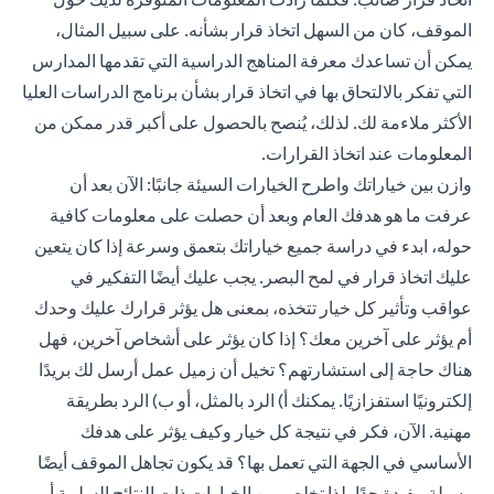
الموقف، كان من السهل اتخاذ قرار بشأنه. على سبيل المثال،
يمكن أن تساعدك معرفة المناهج الدراسية التي تقدمها المدارس
التي تفكر بالالتحاق بها في اتخاذ قرار بشأن برنامج الدراسات العليا
الأكثر ملاءمة لك. لذلك، يُنصح بالحصول على أكبر قدر ممكن من
المعلومات عند اتخاذ القرارات.
وازن بين خياراتك واطرح الخيارات السيئة جانبًا: الآن بعد أن
عرفت ما هو هدفك العام وبعد أن حصلت على معلومات كافية
حوله، ابدء في دراسة جميع خياراتك بتعمق وسرعة إذا كان يتعين
عليك اتخاذ قرار في لمح البصر. يجب عليك أيضًا التفكير في
عواقب وتأثير كل خيار تتخذه، بمعنى هل يؤثر قرارك عليك وحدك
أم يؤثر على آخرين معك؟ إذا كان يؤثر على أشخاص آخرين، فهل
هناك حاجة إلى استشارتهم؟ تخيل أن زميل عمل أرسل لك بريدًا
إلكترونيًا استفزازيًا. يمكنك أ) الرد بالمثل، أو ب) الرد بطريقة
مهنية. الآن، فكر في نتيجة كل خيار وكيف يؤثر على هدفك
الأساسي في الجهة التي تعمل بها؟ قد يكون تجاهل الموقف أيضًا
وسيلة مفيدة جدًا، لذا تخلص من الخيارات ذات النتائج السلبية أو