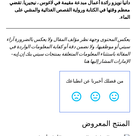
دانيا نويزو رائدة أعمال مبدعة مقيمة في لاغوس ، نيجيريا. تقضي
معظم وقتها في الكتابة ورواية القصص الغذائية والمشي على
الماء.
يعكس المحتوى وجهة نظر مؤلف المقال ولا يعكس بالضرورة آراء
سيتي أو موظفيها، ولا نضمن دقة أو كفاية المعلومات الواردة في
المقالة باستثناء المعلومات المتعلقة بمنتجات سيتي بنك إن.إيه-
الإمارات المشار إليها هنا
من فضلك أخبرنا عن انطباعك
المنتج المعروض