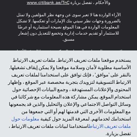
(opens in a new tab)
والأحكام ، تفضل بزيارة
www.citibank.ae/TnC
الآراء الواردة هنا لا تعبر سوى عن وجهة نظر المؤلفين ولا تمثل
بالضرورة وجهات نظر سيتي بنك الإمارات أو تعكسها. لا تشكل
المعلومات الواردة في هذا الموقع نصيحة استثمارية أو عرضًا
للاستثمار أو تقديم خدمات إدارية وتخضع للتعديل دون إشعار
مسبق.
لا يتم تقديم المنتجات والخدمات المذكورة في هذا الموقع للأفراد
المقيمين في الاتحاد الأوروبي أو المنطقة الاقتصادية الأوروبية أو
يستخدم موقعنا ملفات تعريف الارتباط. ملفات تعريف الارتباط
سويسرا أو غيرنسي أو جيرسي أو موناكو أو سان مارينو أو
الأساسية مطلوبة لأمان وسلامة موقعنا ولا يمكن إيقاف تشغيلها.
الفاتيكان أو جزيرة مان أو المملكة المتحدة أو خصوصية البيانات
بالنقر على 'موافق' ، فإنك توافق على استخدامنا لملفات تعريف
(لائحة حماية البيانات العامة \ قانون حماية البيانات الشخصية
الارتباط التسويقية لتزويدك بتجربة مخصصة عبر الموقع ، وإظهار
العامة \ قانون خصوصية نيوزيلندا). المحتوى الموجود في هذه
الصفحة ليس ولا ينبغي تفسيره على أنه عرض أو دعوة أو دعوة
المحتوى والإعلانات المستهدفة ، وجمع البيانات الإحصائية حول
لشراء أو بيع أي من المنتجات والخدمات المذكورة هنا لمثل هؤلاء
استخدام الموقع. يمكن مشاركة هذه المعلومات مع شركائنا في
الأفراد.
وسائل التواصل الاجتماعي والإعلان والتحليل والذين قد يجمعونها
مع المعلومات الأخرى التي قدمتها لهم أو التي جمعوها من
*GDPR – اللائحة العامة لحماية البيانات؛ * LGPD – Lei Geral de
استخدامك لخدماتهم. لمعرفة المزيد حول كيفية
معلومات حول
Proteção de Dados Pessoais ; *NZPA – قانون الخصوصية
النيوزيلندي
ملفات تعريف الارتباط
استخدامنا لبيانات ملفات تعريف الارتباط ،
تفضل بزيارة.