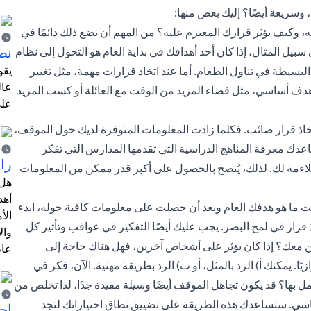
وسريعة أيضًا؟ إليك بعض منها:
، وكيف يؤثر قرارك المعتزم عليه؟ من المهم أن تضع ذلك دائمًا في
نص
سبيل المثال، إذا كان أحد أهدافك في بداية العام هو التحول إلى نظام
يقو
بسيطة في تناول الطعام. أما عند اتخاذ قرارات مهمة، مثل تغيير
عال
 هدف أساسي، مثل قضاء المزيد من الوقت مع العائلة أو كسب المزيد
على
خاذ قرار صائب. فكلما زادت المعلومات المتوفرة لديك حول الموقف،
عدك معرفة المناهج الدراسية التي تقدمها المدارس التي تفكر
را
ر ملاءمة لك. لذلك، يُنصح بالحصول على أكبر قدر ممكن من المعلومات
هل 
أهد
رفت ما هو هدفك العام وبعد أن حصلت على معلومات كافية حوله، ابدء
الأ
قرار في لمح البصر. يجب عليك أيضًا التفكير في عواقب وتأثير كل
وال
ين معك؟ إذا كان يؤثر على أشخاص آخرين، فهل هناك حاجة إلى
عام
ا. يمكنك أ) الرد بالمثل، أو ب) الرد بطريقة مهنية. الآن، فكر في
 بها؟ قد يكون تجاهل الموقف أيضًا وسيلة مفيدة جدًا، لذا تخلص من
لأساسي. ستساعدك هذه الطريقة على تضييق نطاق اختياراتك لتجد
احت