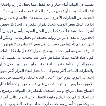
نفسك في النهاية أمام خيار واحد فقط، مما يجعل قرارك واضحًا و
اتخذ القرار! يجب أن تكون خياراتك المتاحة قد ضاقت إلى حد كبير 
الحديث عن الخيارات الأخرى التي استبعدها - فالقيام بذلك لن يؤ
إذا كان لديك بعض الوقت لاتخاذ القرار، ففكر في اتخاذ كل/بعض
أشرك معك شخصًا آخر: كما يقول المثل القديم، رأسان (جيدان) أفض
الجديرون بالثقة الأمر من زواية مختلفة لم تخطر ببالك، ويمكن 
التي ربما لم تأخذها في حسبانك. في بعض الأحيان قد لا يقولون
الموقف من منظور مختلف ويصبح القرار الأفضل واضحًا أمامك.
قم بإعداد قائمة: تمامًا مثلما هو الأمر عند التحدث إلى نفسك، فإ
جميع الخيارات المتاحة وإنشاء قائمة بإيجابيات وسلبيات كل خيار
والخيارات المتاحة أكثر وضوحًا، مما يجعل اتخاذ القرار أكثر سهول
إخلد إلى النوم: النوم "دواء " فعال للغاية للعقل والجسم. في بع
للأمور، مما يصيبك بالتردد. احصل على قسط من الراحة أثناء ال
تساعدك إذا لم يكن لديك رفاهية الانتظار حتى اليوم التالي. أنت تع
بسرعه من شأنه أن يساعده على استعادة وضعه الطبيعي. الأمر كذل