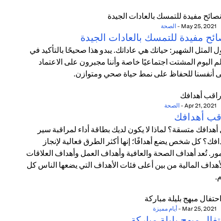
May 25, 2021
-
الصحة
ائح مفيدة للتمسك بالعادات الجيدة
ل المثل الشهير: حياتك هي عاداتك. يبدو هذا صحيحًا بالتأكيد في
م اليوم المشتت اجتماعيًا خاصة وأننا مجبرون على الاعتماد
 أنفسنا للحفاظ على نمط حياة صحي ومتوازن.
Apr 21, 2021
-
الصحة
قب أهدافك
أهدافك متسقة؟ لماذا لا يكون لديك بطاقة أداء لمراقبة سير
افك؟ كل شخص يضع أهدافًا؛ إنها أكثر الطرق فعالية لإنجاز
مور. تُعد أهداف الصحة والعافية وأهداف العمل وأهداف العلاقات
أهداف المالية من بين أعلى فئات الأهداف التي يضعها الناس كل
.
Mar 25, 2021
-
أيام مميزة
فال مبهج بليلة مباركة