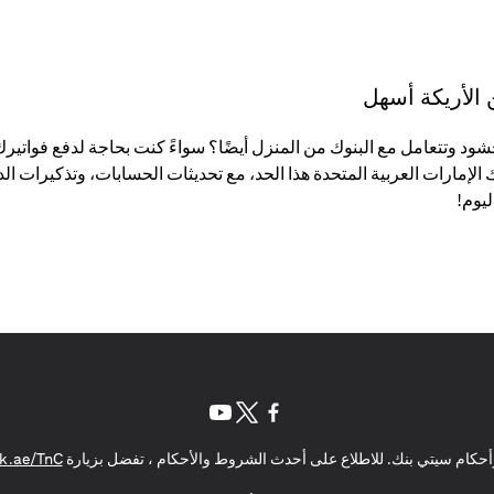
الأريكة أسهل
شود وتتعامل مع البنوك من المنزل أيضًا؟ سواءً كنت بحاجة لدفع فواتيرك
نوك الإمارات العربية المتحدة هذا الحد، مع تحديثات الحسابات، وتذكي
يوم!
(opens in a new tab)
(opens in a new tab)
(opens in a new tab)
حكام سيتي بنك. للاطلاع على أحدث الشروط والأحكام ، تفضل بزيارة
k.ae/TnC