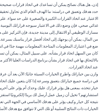
إذن، هل هناك نصائح يمكن أن تساعدك في اتخاذ قرارات صحيحة، 
حدد هدفك وتعمق في دراسته: ما الهدف العام الذي تحاول تحقيقه
الاعتبار عند اتخاذ القرارات الكبيرة والصغيرة على حد سواء. على 
غذائي صحي، فإن وضع ذلك في الاعتبار سيوجه قراراتك اليومية ال
مسارك الوظيفي أو الانتقال إلى مدينة جديدة، فإن التركيز على
من المال، يمكن أن يوجهك إلى اتخاذ أفضل قرار يناسبك بسرعة.
ضع في اعتبارك المعلومات المتاحة: المعلومات مهمة جدًا في ات
كان من السهل اتخاذ قرار بشأنه. على سبيل المثال، يمكن أن تسا
بالالتحاق بها في اتخاذ قرار بشأن برنامج الدراسات العليا الأكث
عند اتخاذ القرارات.
وازن بين خياراتك واطرح الخيارات السيئة جانبًا: الآن بعد أن ع
في دراسة جميع خياراتك بتعمق وسرعة إذا كان يتعين عليك اتخاذ 
خيار تتخذه، بمعنى هل يؤثر قرارك عليك وحدك أم يؤثر على آخر
استشارتهم؟ تخيل أن زميل عمل أرسل لك بريدًا إلكترونيًا استفزازيً
نتيجة كل خيار وكيف يؤثر على هدفك الأساسي في الجهة التي تعمل
الخيارات ذات النتائج السلبية أو تلك التي لا تتوافق مع هدفك ا