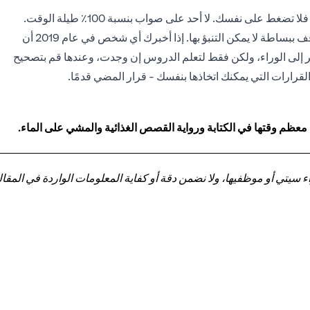
حتى لو لم ينجح القرار الذي اتخذته بعد اتباع كل النصائح السابقة، فلا تضغط على نفسك. لا أحد على صواب بنسبة 100٪ طيلة الوقت.
إلى جانب ذلك، هناك أمور لا ندركها إلا بعد حدوثها لأن بعض المواقف ببساطة لا يمكن التنبؤ بها. إذا أخبرك أي شخص في عام 2019 أن
ر إلى الوراء، ولكن فقط لتعلم الدروس إن وجدت، وعندها قم بتصحيح
قرارات التي يمكنك اتخاذها بنفسك - قرار المضي قدمًا.
 معظم وقتها في الكتابة ورواية القصص الغذائية والمشي على الماء.
تي أو موظفيها، ولا نضمن دقة أو كفاية المعلومات الواردة في المقالة 