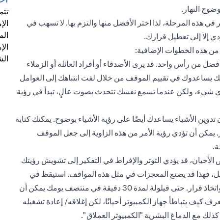
ضوح النهار.
تتم
في هذه المرحلة، لذا اختر الأفضل منها والتزم بها. لا تسهب في
الإ
الم
دي إلا إلى تعطيل قرارك.
الإ
 من هذه الخطوات الإضافية:
الش
ل من رأس واحد. قد يرى الأصدقاء أو أفراد العائلة أو الزملاء
أنك يساعدوك في تقييم الموقف من خلال لفت انتباهك إلى العوامل
 أي شيء، ولكن عندما تسمع نفسك تتحدث بصوت عالٍ، تبدأ في رؤية
ن تدوين الأشياء يساعدك أيضًا على رؤية الأشياء بوضوح. يمكنك كتابة
. يمكن أن تؤدي رؤية الأمر من هذه الزاوية إلى جعل الموقف
ة.
ض الأحيان، قد يؤدي التوتر والإفراط في التفكير إلى تشويش رؤيتك
ليل، فهذا قد يصنع المعجزات في مثل هذه المواقف. استيقظ في
الصباح بعقل مرتاح، وعلى استعداد للتفكير في الموقف بوضوح واتخاذ قرار. حتى قيلولة لمدة 30 دقيقة في منتصف يومك يمكن أن
رف كيف يتباطأ جهاز الكمبيوتر أحيانًا، لكن إغلاقه/ إعادة تشغيله
ك مع الدماغ البشرية "الكمبيوتر العملاق ".