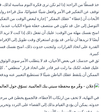
خذ قسطًا من الراحة: إذا لم تكن ترى فكرة النوم مناسبة لذلك،
توقف عن التفكير في الأمر وافعل شيئًا عشوائيًا، مثل قراءة روا
الأبحاث أن إعطاء "عقلك المفكر " إجازة لبعض الوقت من التفكي
التوصل إلى حل. قد تكون في منتصف حفلة شواء الكباب عندما ي
امنح نفسك مهلة من الوقت: عليك أن تفعل ذلك إذا كنت لا تريد ا
أيضًا لا تريدها أن تتأخر. قد يؤدي استغراق وقت طويل إلى الإف
القدرة على اتخاذ القرارات. ولتجنب حدوث ذلك، امنح نفسك ف
كبيرة.
ثق في حدسك: في بعض الأحيان، قد لا يتطلب الأمر سوى الوثوق
عليك فعله، لكنك ما زلت غير قادر على اتخاذ قرار "منطقي " . كل 
الممكن أن يلتقط عقلك الباطن شيئًا لا تستطيع التعبير عنه ويدفع
في النهاية، لا تخف من ارتكاب الأخطاء، فالجميع يخطئ في مرحل
حدوثه. يمكن أن يؤدي القيام بذلك إلى القضاء على التردد وتحرير
شيء قد يكون هو السيناريو الأسوء!