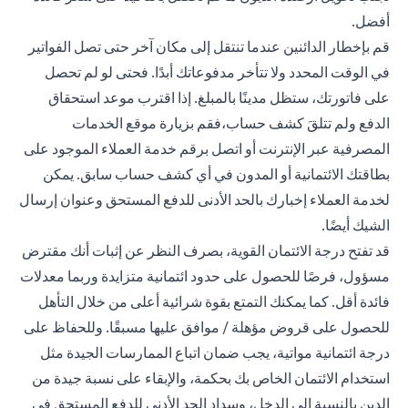
أفضل.
قم بإخطار الدائنين عندما تنتقل إلى مكان آخر حتى تصل الفواتير
في الوقت المحدد ولا تتأخر مدفوعاتك أبدًا. فحتى لو لم تحصل
على فاتورتك، ستظل مدينًا بالمبلغ. إذا اقترب موعد استحقاق
الدفع ولم تتلقَ كشف حساب،فقم بزيارة موقع الخدمات
المصرفية عبر الإنترنت أو اتصل برقم خدمة العملاء الموجود على
بطاقتك الائتمانية أو المدون في أي كشف حساب سابق. يمكن
لخدمة العملاء إخبارك بالحد الأدنى للدفع المستحق وعنوان إرسال
الشيك أيضًا.
قد تفتح درجة الائتمان القوية، بصرف النظر عن إثبات أنك مقترض
مسؤول، فرصًا للحصول على حدود ائتمانية متزايدة وربما معدلات
فائدة أقل. كما يمكنك التمتع بقوة شرائية أعلى من خلال التأهل
للحصول على قروض مؤهلة / موافق عليها مسبقًا. وللحفاظ على
درجة ائتمانية مواتية، يجب ضمان اتباع الممارسات الجيدة مثل
استخدام الائتمان الخاص بك بحكمة، والإبقاء على نسبة جيدة من
الدين بالنسبة إلى الدخل، وسداد الحد الأدنى للدفع المستحق في