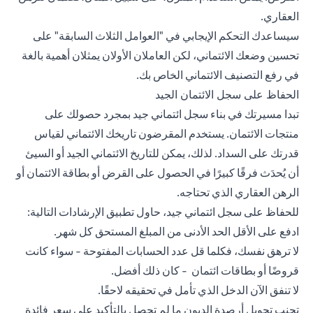
العقاري.
سيساعدك التحكم الإيجابي في "العوامل الثلاث السابقة" على
تحسين وضعك الائتماني، لكن العاملان الأولان يمثلان أهمية بالغة
في رفع التصنيف الائتماني الخاص بك.
الحفاظ على سجل الائتمان الجيد
تبدا مسيرتك في بناء سجل ائتماني جيد بمجرد حصولك على
منتجات الائتمان. يستخدم المقرضون تاريخك الائتماني لقياس
قدرتك على السداد. لذلك، يمكن للتاريخ الائتماني الجيد أو السيئ
أن يُحدَث فرقًا كبيرًا في الحصول على القرض أو بطاقة الائتمان أو
الرهن العقاري الذي تحتاجه.
للحفاظ على سجل ائتماني جيد، حاول تطبيق الإرشادات التالية:
ادفع على الأقل الحد الأدنى من المبلغ المستحق كل شهر.
لا ترهق نفسك، فكلما قل عدد الحسابات المفتوحة - سواء كانت
قروضًا أو
بطاقات ائتمان
- كان ذلك أفضل.
لا تنفق الآن الدخل الذي تأمل في تحقيقه لاحقًا.
تجنب تحويل أرصدة الديون ما لم تحصل بالتأكيد على سعر فائدة