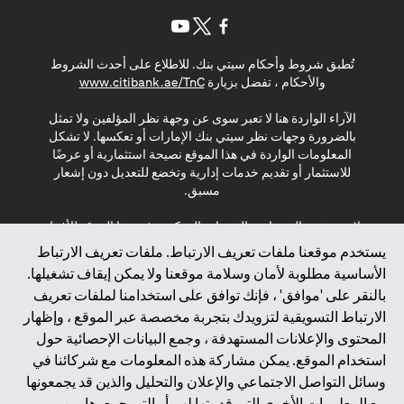
opens in a new tab
opens in a new tab
opens in a new tab
تُطبق شروط وأحكام سيتي بنك. للاطلاع على أحدث الشروط
s in a new tab
والأحكام ، تفضل بزيارة
www.citibank.ae/TnC
الآراء الواردة هنا لا تعبر سوى عن وجهة نظر المؤلفين ولا تمثل
بالضرورة وجهات نظر سيتي بنك الإمارات أو تعكسها. لا تشكل
المعلومات الواردة في هذا الموقع نصيحة استثمارية أو عرضًا
للاستثمار أو تقديم خدمات إدارية وتخضع للتعديل دون إشعار
مسبق.
لا يتم تقديم المنتجات والخدمات المذكورة في هذا الموقع للأفراد
المقيمين في الاتحاد الأوروبي أو المنطقة الاقتصادية الأوروبية أو
يستخدم موقعنا ملفات تعريف الارتباط. ملفات تعريف الارتباط
سويسرا أو غيرنسي أو جيرسي أو موناكو أو سان مارينو أو
الأساسية مطلوبة لأمان وسلامة موقعنا ولا يمكن إيقاف تشغيلها.
الفاتيكان أو جزيرة مان أو المملكة المتحدة أو خصوصية البيانات
بالنقر على 'موافق' ، فإنك توافق على استخدامنا لملفات تعريف
(لائحة حماية البيانات العامة \ قانون حماية البيانات الشخصية
الارتباط التسويقية لتزويدك بتجربة مخصصة عبر الموقع ، وإظهار
العامة \ قانون خصوصية نيوزيلندا). المحتوى الموجود في هذه
الصفحة ليس ولا ينبغي تفسيره على أنه عرض أو دعوة أو دعوة
المحتوى والإعلانات المستهدفة ، وجمع البيانات الإحصائية حول
لشراء أو بيع أي من المنتجات والخدمات المذكورة هنا لمثل هؤلاء
استخدام الموقع. يمكن مشاركة هذه المعلومات مع شركائنا في
الأفراد.
وسائل التواصل الاجتماعي والإعلان والتحليل والذين قد يجمعونها
مع المعلومات الأخرى التي قدمتها لهم أو التي جمعوها من