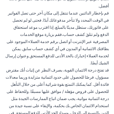
أفضل.
قم بإخطار الدائنين عندما تنتقل إلى مكان آخر حتى تصل الفواتير
في الوقت المحدد ولا تتأخر مدفوعاتك أبدًا. فحتى لو لم تحصل
على فاتورتك، ستظل مدينًا بالمبلغ. إذا اقترب موعد استحقاق
الدفع ولم تتلقَ كشف حساب،فقم بزيارة موقع الخدمات
المصرفية عبر الإنترنت أو اتصل برقم خدمة العملاء الموجود على
بطاقتك الائتمانية أو المدون في أي كشف حساب سابق. يمكن
لخدمة العملاء إخبارك بالحد الأدنى للدفع المستحق وعنوان إرسال
الشيك أيضًا.
قد تفتح درجة الائتمان القوية، بصرف النظر عن إثبات أنك مقترض
مسؤول، فرصًا للحصول على حدود ائتمانية متزايدة وربما معدلات
فائدة أقل. كما يمكنك التمتع بقوة شرائية أعلى من خلال التأهل
للحصول على قروض مؤهلة / موافق عليها مسبقًا. وللحفاظ على
درجة ائتمانية مواتية، يجب ضمان اتباع الممارسات الجيدة مثل
استخدام الائتمان الخاص بك بحكمة، والإبقاء على نسبة جيدة من
الدين بالنسبة إلى الدخل، وسداد الحد الأدنى للدفع المستحق في