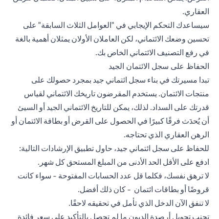
العقاري.
سيساعدك التحكم الإيجابي في "العوامل الثلاث السابقة" على
تحسين وضعك الائتماني، لكن العاملان الأولان يمثلان أهمية بالغة
في رفع التصنيف الائتماني الخاص بك.
الحفاظ على سجل الائتمان الجيد
تبدا مسيرتك في بناء سجل ائتماني جيد بمجرد حصولك على
منتجات الائتمان. يستخدم المقرضون تاريخك الائتماني لقياس
قدرتك على السداد. لذلك، يمكن للتاريخ الائتماني الجيد أو السيئ
أن يُحدَث فرقًا كبيرًا في الحصول على القرض أو بطاقة الائتمان أو
الرهن العقاري الذي تحتاجه.
للحفاظ على سجل ائتماني جيد، حاول تطبيق الإرشادات التالية:
ادفع على الأقل الحد الأدنى من المبلغ المستحق كل شهر.
لا ترهق نفسك، فكلما قل عدد الحسابات المفتوحة - سواء كانت
قروضًا أو
بطاقات ائتمان
- كان ذلك أفضل.
لا تنفق الآن الدخل الذي تأمل في تحقيقه لاحقًا.
تجنب تحويل أرصدة الديون ما لم تحصل بالتأكيد على سعر فائدة