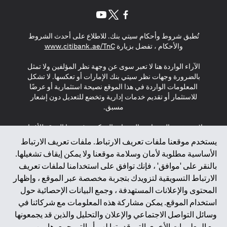
opens in a new tab
opens in a new tab
opens in a new tab
تُطبق شروط وأحكام سيتي بنك. للاطلاع على أحدث الشروط
s in a new tab
والأحكام ، تفضل بزيارة
www.citibank.ae/TnC
الآراء الواردة هنا لا تعبر سوى عن وجهة نظر المؤلفين ولا تمثل
بالضرورة وجهات نظر سيتي بنك الإمارات أو تعكسها. لا تشكل
المعلومات الواردة في هذا الموقع نصيحة استثمارية أو عرضًا
للاستثمار أو تقديم خدمات إدارية وتخضع للتعديل دون إشعار
مسبق.
لا يتم تقديم المنتجات والخدمات المذكورة في هذا الموقع للأفراد
المقيمين في الاتحاد الأوروبي أو المنطقة الاقتصادية الأوروبية أو
يستخدم موقعنا ملفات تعريف الارتباط. ملفات تعريف الارتباط
سويسرا أو غيرنسي أو جيرسي أو موناكو أو سان مارينو أو
الأساسية مطلوبة لأمان وسلامة موقعنا ولا يمكن إيقاف تشغيلها.
الفاتيكان أو جزيرة مان أو المملكة المتحدة أو خصوصية البيانات
بالنقر على 'موافق' ، فإنك توافق على استخدامنا لملفات تعريف
(لائحة حماية البيانات العامة \ قانون حماية البيانات الشخصية
الارتباط التسويقية لتزويدك بتجربة مخصصة عبر الموقع ، وإظهار
العامة \ قانون خصوصية نيوزيلندا). المحتوى الموجود في هذه
الصفحة ليس ولا ينبغي تفسيره على أنه عرض أو دعوة أو دعوة
المحتوى والإعلانات المستهدفة ، وجمع البيانات الإحصائية حول
لشراء أو بيع أي من المنتجات والخدمات المذكورة هنا لمثل هؤلاء
استخدام الموقع. يمكن مشاركة هذه المعلومات مع شركائنا في
الأفراد.
وسائل التواصل الاجتماعي والإعلان والتحليل والذين قد يجمعونها
مع المعلومات الأخرى التي قدمتها لهم أو التي جمعوها من