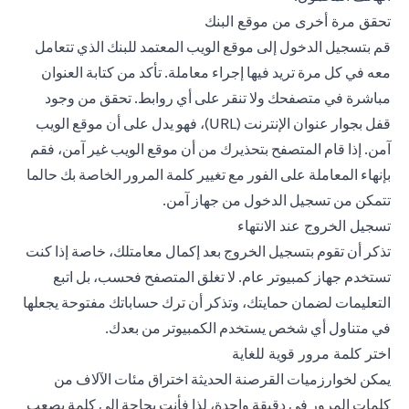
تحقق مرة أخرى من موقع البنك
قم بتسجيل الدخول إلى موقع الويب المعتمد للبنك الذي تتعامل
معه في كل مرة تريد فيها إجراء معاملة. تأكد من كتابة العنوان
مباشرة في متصفحك ولا تنقر على أي روابط. تحقق من وجود
قفل بجوار عنوان الإنترنت (URL)، فهو يدل على أن موقع الويب
آمن. إذا قام المتصفح بتحذيرك من أن موقع الويب غير آمن، فقم
بإنهاء المعاملة على الفور مع تغيير كلمة المرور الخاصة بك حالما
تتمكن من تسجيل الدخول من جهاز آمن.
تسجيل الخروج عند الانتهاء
تذكر أن تقوم بتسجيل الخروج بعد إكمال معامتلك، خاصة إذا كنت
تستخدم جهاز كمبيوتر عام. لا تغلق المتصفح فحسب، بل اتبع
التعليمات لضمان حمايتك، وتذكر أن ترك حساباتك مفتوحة يجعلها
في متناول أي شخص يستخدم الكمبيوتر من بعدك.
اختر كلمة مرور قوية للغاية
يمكن لخوارزميات القرصنة الحديثة اختراق مئات الآلاف من
كلمات المرور في دقيقة واحدة، لذا فأنت بحاجة إلى كلمة يصعب