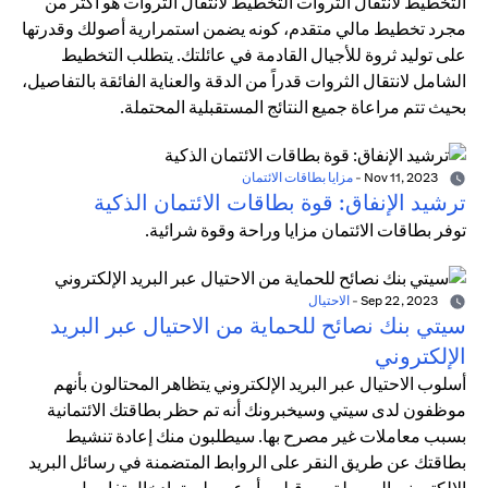
التخطيط لانتقال الثروات التخطيط لانتقال الثروات هو أكثر من
مجرد تخطيط مالي متقدم، كونه يضمن استمرارية أصولك وقدرتها
على توليد ثروة للأجيال القادمة في عائلتك. يتطلب التخطيط
الشامل لانتقال الثروات قدراً من الدقة والعناية الفائقة بالتفاصيل،
بحيث تتم مراعاة جميع النتائج المستقبلية المحتملة.
Nov 11, 2023
-
مزايا بطاقات الائتمان
ترشيد الإنفاق: قوة بطاقات الائتمان الذكية
توفر بطاقات الائتمان مزايا وراحة وقوة شرائية.
Sep 22, 2023
-
الاحتيال
سيتي بنك نصائح للحماية من الاحتيال عبر البريد
الإلكتروني
أسلوب الاحتيال عبر البريد الإلكتروني يتظاهر المحتالون بأنهم
موظفون لدى سيتي وسيخبرونك أنه تم حظر بطاقتك الائتمانية
بسبب معاملات غير مصرح بها. سيطلبون منك إعادة تنشيط
بطاقتك عن طريق النقر على الروابط المتضمنة في رسائل البريد