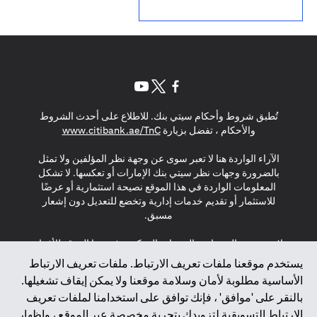
(opens in a new tab)
(opens in a new tab)
(opens in a new tab)
تُطبق شروط وأحكام سيتي بنك. للاطلاع على أحدث الشروط
(opens in a new tab)
والأحكام ، تفضل بزيارة
www.citibank.ae/TnC
الآراء الواردة هنا لا تعبر سوى عن وجهة نظر المؤلفين ولا تمثل
بالضرورة وجهات نظر سيتي بنك الإمارات أو تعكسها. لا تشكل
المعلومات الواردة في هذا الموقع نصيحة استثمارية أو عرضًا
للاستثمار أو تقديم خدمات إدارية وتخضع للتعديل دون إشعار
مسبق.
لا يتم تقديم المنتجات والخدمات المذكورة في هذا الموقع للأفراد
المقيمين في الاتحاد الأوروبي أو المنطقة الاقتصادية الأوروبية أو
يستخدم موقعنا ملفات تعريف الارتباط. ملفات تعريف الارتباط
سويسرا أو غيرنسي أو جيرسي أو موناكو أو سان مارينو أو
الأساسية مطلوبة لأمان وسلامة موقعنا ولا يمكن إيقاف تشغيلها.
الفاتيكان أو جزيرة مان أو المملكة المتحدة أو خصوصية البيانات
بالنقر على 'موافق' ، فإنك توافق على استخدامنا لملفات تعريف
(لائحة حماية البيانات العامة \ قانون حماية البيانات الشخصية
الارتباط التسويقية لتزويدك بتجربة مخصصة عبر الموقع ، وإظهار
العامة \ قانون خصوصية نيوزيلندا). المحتوى الموجود في هذه