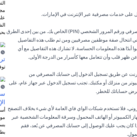
الت
مجر
 على خدمات مصرفية عبر الإنترنت في الإمارات.
على
الش
يجب أن تظل بعض الأشياء سرية، مثل كلمة المرور لحسابك المصرفي ورقم المرور الشخصي (PIN) الخاص بك. من بين إحدى الطرق
بحي
ي هي انتحال صفة موظفين مصرفيين ومن ثم طلب هذه التفاصيل
ا أبدًا هذه المعلومات الحساسة. لا تشارك هذه التفاصيل مع أي
 عن ظهر قلب وأن تتعامل معها كأسرار من الدرجة الأولى.
ترش
توف
نترنت عن طريق تسجيل الدخول إلى حسابك المصرفي من
بيوتر من منزلك أو مكتبك. تجنب تسجيل الدخول عبر جهاز عام، على
عرض حساباتك للخطر.
سيت
الإ
كتروني، فلا تستخدم شبكات الواي فاي العامة لأي شيء بخلاف التصفح
أسل
هاز الكمبيوتر أو الهاتف المحمول وسرقة المعلومات الشخصية عبر
موظ
بسب
. إذا كان يجب عليك الوصول إلى حسابك المصرفي عن بُعد، فقم
بطا
مول.