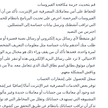
قم بتحديث حزمة مكافحة الفيروسات
للحفاظ على أمن معاملاتك المصرفية عبر الإنترنت، تأكد من أن
الفيروسات المرخصة. احرص على تحديث البرنامج بانتظام للحماي
التي تراقب أنشطتك وترسل بيانات حساسة إلى المتسللين.
احترس من التصيد
ابق متيقظًا لأي رسائل بريد إلكتروني أو رسائل نصية قصيرة أو
طلب منك أحدهم بيانات حساسة مثل معلومات التعريف الشخصية أو
لمرة واحدة، فعندها تأكد أن من يقف وراء ذلك هو محتال يريد الو
الاحتيالي. لا ترد على رسائل البريد الإلكتروني هذه أو تنقر على أي
عنوان موثوق يطابق اسم نطاق البنك الذي تتعامل معه. بدلاً م
وناقش المشكلة معهم.
سجل للحصول على إشعارات الحساب
توفر بعض الخدمات المصرفية عبر الإنترنت أمانًا إضافيًا عبر إ
عند وجود أي معاملات من حسابات أو معاملات جديدة وغير مألوفة 
المشبوهه التي تستهدف حساباتك وتقلل من المخاطر التي قد توا
تذكر أن تراقب حساباتك بانتظام عن طريق التحقق من كشوف ح