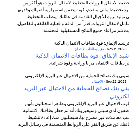
خطيط لانتقال الثروات التخطيط لانتقال الثروات هو أكثر من
د تخطيط مالي متقدم، كونه يضمن استمرارية أصولك وقدرتها
 توليد ثروة للأجيال القادمة في عائلتك. يتطلب التخطيط
امل لانتقال الثروات قدراً من الدقة والعناية الفائقة بالتفاصيل،
ث تتم مراعاة جميع النتائج المستقبلية المحتملة.
Nov 11, 2023
-
مزايا بطاقات الائتمان
يد الإنفاق: قوة بطاقات الائتمان الذكية
ر بطاقات الائتمان مزايا وراحة وقوة شرائية.
Sep 22, 2023
-
الاحتيال
ي بنك نصائح للحماية من الاحتيال عبر البريد
لكتروني
وب الاحتيال عبر البريد الإلكتروني يتظاهر المحتالون بأنهم
فون لدى سيتي وسيخبرونك أنه تم حظر بطاقتك الائتمانية
ب معاملات غير مصرح بها. سيطلبون منك إعادة تنشيط
قتك عن طريق النقر على الروابط المتضمنة في رسائل البريد