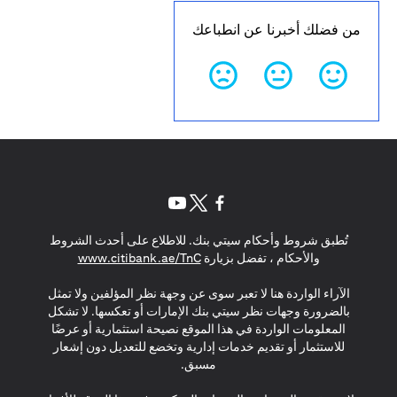
من فضلك أخبرنا عن انطباعك
(opens in a new tab)
(opens in a new tab)
(opens in a new tab)
تُطبق شروط وأحكام سيتي بنك. للاطلاع على أحدث الشروط
(opens in a new tab)
والأحكام ، تفضل بزيارة
www.citibank.ae/TnC
الآراء الواردة هنا لا تعبر سوى عن وجهة نظر المؤلفين ولا تمثل
بالضرورة وجهات نظر سيتي بنك الإمارات أو تعكسها. لا تشكل
المعلومات الواردة في هذا الموقع نصيحة استثمارية أو عرضًا
للاستثمار أو تقديم خدمات إدارية وتخضع للتعديل دون إشعار
مسبق.