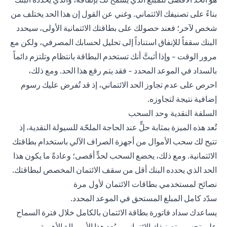
بناءً على تصنيفك الائتماني. وغني عن القول إن هذا الحد يختلف من
شخص لآخر؛ فعند حصولك على بطاقتك الائتمانية الأولى، سيحدد
البنك سقفاً للإنفاق استناداً إلى تحليل لحسابك المصرفي، ولكن مع
مرور الوقت - وإذا أثبتَّ أنك تستخدم البطاقة بانتظام وتلتزم دائماً
بالسداد في الموعد المحدد - فقد يتم رفع هذا الحد. ومع ذلك،
احرص على عدم تجاوز الحد الائتماني، إذ قد تُفرض عليك رسوم
إضافية نتيجة لتجاوزه.
السلفة النقدية وحد السحب
تُعد هذه الميزة بمثابة حلٍّ عند الحاجة الملحّة للسيولة النقدية، إذ
تتيح لك سحب الأموال من أجهزة الصراف الآلي باستخدام بطاقتك
الائتمانية. ومع ذلك، يخضع السحب لحدٍّ أقصى؛ وعادةً ما يكون هذا
الحد الذي يحدده البنك أقل من سقف الائتمان المخصص لبطاقتك.
نصائح لمستخدمي بطاقات الائتمان لأول مرة
سدّد كامل المبلغ المستحق في الموعد المحدد.
يساعدك سداد فاتورة بطاقة الائتمان بالكامل خلال فترة السماح
على تحسين تصنيفك الائتماني. ويُعد هذا الأمر بالغ الأهمية