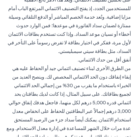
للمستخدمين الجدد، إذ يفتح التصنيف الائتماني المرتفع الباب أمام
مزايا إضافية. وتُعد خدمة الخصم المباشر أو الدفع التلقائي وسيلة
ممتازة لضمان سداد الفاتورة في موعدها؛ فمن الوارد حدوث
أخطاء أو نسيان موعد السداد. وإذا كنت تستخدم بطاقات الائتمان
لأول مرة، ففكر في اختيار بطاقة لا تفرض رسوماً على التأخر في
السداد، مثل بطاقة
سيتي سيمبليستي
.
أنفق أقل من حدك الائتماني.
من الطرق الأخرى لبناء تصنيف ائتماني جيد أو الحفاظ عليه هي
إبقاء إنفاقك دون الحد الائتماني المخصص لك. وينصح العديد من
الخبراء باستخدام ما يقرب من 30% من إجمالي الحد الائتماني
لجميع بطاقاتك. على سبيل المثال، إذا كانت لديك بطاقتان بحد
ائتماني قدره 5,000 درهم لكل منهما، فاجعل هدفك إنفاق حوالي
3,000 درهم إجمالاً عبر البطاقتين للحفاظ على انخفاض معدل
استخدام الائتمان. يمكنك أيضاً سداد جزء من الرصيد المستحق
عدة مرات خلال الشهر للمساعدة في إدارة معدل الاستخدام. ومع
تحسن تصنيفك الائتماني، قد تفكر في طلب زيادة الحد الائتماني،