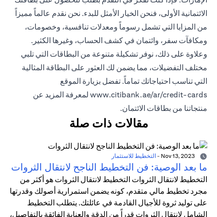
الائتمانية الأولى، فنحن الخيار الأمثل للبدء. نحن نقدم عالماً مميزاً
من المزايا التي تشمل رسوماً ومعدلات تنافسية، وخصومات،
ومكافآت سفر، وائتمان في كشف الحساب، وغيرها الكثير.
وعلاوة على ذلك، نوفر تشكيلة متنوعة من البطاقات التي تلبي
مختلف التفضيلات، مما يضمن لك العثور على البطاقة المثالية
التي تناسب احتياجاتك تماماً. تفضل بزيارة الموقع
www.citibank.ae/ar/credit-cards
لمعرفة المزيد عن
منتجاتنا من بطاقات الائتمان.
مقالات ذات صلة
Nov 13, 2023
-
التخطيط للاستثمار
ما بعد الوصية: فن التخطيط الناجح لانتقال الثروات
التخطيط لانتقال الثروات التخطيط لانتقال الثروات هو أكثر من
مجرد تخطيط مالي متقدم، كونه يضمن استمرارية أصولك وقدرتها
على توليد ثروة للأجيال القادمة في عائلتك. يتطلب التخطيط
الشامل لانتقال الثروات قدراً من الدقة والعناية الفائقة بالتفاصيل،