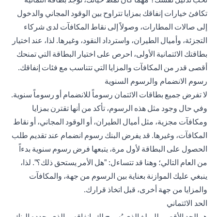
تكافئ خيارات إنفاقك بمزايا تتراوح بين الوقود المجاني والدخول
إلى صالات المطارات، وصولاً إلى نقاط المكافآت لدى شركاء
التجزئة، وأميال الطيران، واسترداد النقود، وغيرها. لذا، عند اختيار
بطاقتك الائتمانية الأولى، احرص على اختيار البطاقة التي تمنحك
أقصى قدر من المكافآت والمزايا التي تتناسب مع فئات إنفاقك.
رسوم الانضمام والرسوم السنوية
لا تفرض جميع بطاقات الائتمان رسوماً للانضمام أو رسوماً سنوية.
وفي حال وجود مثل هذه الرسوم، تأكد من أنها تقترن بمزايا
ومكافآت مجزية، مثل أميال الطيران، أو الوقود المجاني، أو نقاط
المكافآت، وغيرها. قد يفرض البنك رسوم انضمام عند تقديم طلب
الحصول على البطاقة لأول مرة، يتبعها فرض رسوم سنوية بدءاً
من العام التالي؛ وهنا قد تتساءل: "هل الأمر يستحق ذلك؟". لذا،
ينبغي عليك الموازنة بعناية بين الرسوم من جهة، والمكافآت
والمزايا من جهة أخرى، قبل اتخاذ قرارك.
الحد الائتماني
هو الحد الأقصى للمبلغ الذي يُسمح لك بإنفاقه، والذي يحدده البنك