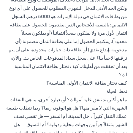
ولكن الحد الأدنى للدخل الشهري المطلوب للحصول على أي نوع
من بطاقات الائتمان في دولة الإمارات هو 5000 درهم. السجل
الائتماني: بالنسبة للأشخاص الذين يتقدمون للحصول على بطاقة
ائتمان لأول مرة ولا يملكون سجلاً ائتمانياً (أو يملكون سجلاً
محدوداً)، يمكنهم الحصول إما على بطاقة ائتمان مضمونة (أي
مدعومة بإيداع نقدي) أو بطاقة ذات خيارات محدودة، على أن يتم
ترقيتها لاحقاً بناءً على سجل سداد المدفوعات الخاص بك. والآن،
بعد أن تحققت من أهليتك، كيف تختار بطاقة الائتمان المناسبة
لك؟
كيف تختار بطاقة الائتمان الأولى المناسبة؟
نمط الحياة
ما هو أكثر بند تنفق عليه أموالك؟ أو بعبارة أخرى، ما هي النفقات
الشهرية التي لا مفر منها؟ هل هو الوقود، ربما؟ ربما تتطلب طبيعة
عملك التنقل كثيراً داخل المدينة. أم السفر — هل تقضي نصف
الشهر متنقلاً جواً بين وجهات محلية ودولية؟ أم التسوق — هل
تحب تدليل نفسك؟ مهما كان نمط حياتك، توجد بطاقة ائتمانية