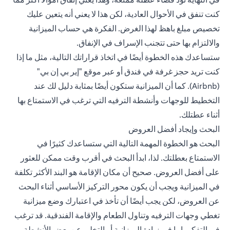
كنت تنفق في الأحوال العادية، لكن هذا لا يعني أنه يتعين عليك
تخصيص مبلغ باهظ لهذا الغرض. الفكرة هي حساب الميزانية
والالتزام بها حتى تتجنب الإسراف في الإنفاق.
ستساعدك هذه الخطوة أيضًا في اتخاذ قراراتك التالية، مثل ما إذا
كنت تريد حجز غرفة في فندق أو عبر موقع "إير بي إن بي"
(Airbnb). كما أن الميزانية ستكون أيضًا بمثابة دليل لك عند
التخطيط للوجهات وأنشطة الترفيه التي ترغب في الاستمتاع بها
أثناء عطتلك.
البحث وإيجاد أفضل العروض
البحث هو الخطوة المهمة التالية التي ستساعدك كثيرًا في
الاستمتاع بعطلتك. لذا، ابدأ البحث في أقرب وقت ممكن للعثور
على أفضل العروض. صحيح أن مكان الإقامة هو البند الأكثر تكلفة
في الميزانية ويجب أن يكون محور التركيز الأساسي أثناء البحث
عن العروض، لكن يجب أيضًا أن تأخذ في اعتبارك وضع ميزانية
تغطي وجهات الترفيه وتناول الطعام والإقامة الفندقية. قد ترغب
في التفكير إما في زيادة الميزانية أو التخلي عن بعض الأنشطة