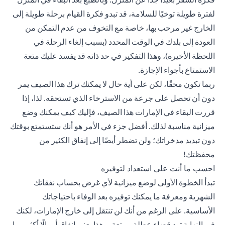
لفترة طويلة توخيًا للسلامة، قد تبدو فكرة القيام برحلة طويلة إلى
الخارج غير مرحب بها، خاصة مع التخوف من عدم التمكن من
العودة إلى بلدك في الوقت المحدد (بسبب إلغاء الرحلة في
اللحظة الأخيرة)، وهذا التفكير في حد ذاته قد يفسد عليك متعة
الاستمتاع بأجواء الإجازة.
ربما تكون محقًا، لكن على أية حال لا يمكنك ترك هذا الصيف يمر
دون أن تحصل على جرعة من الاسترخاء الذي تستحقه. لذا، إذا
قررت البقاء في الإمارات هذا الصيف، فإليك كيف يمكنك وضع
ميزانية مناسبة لذلك. أفضل جزء في الأمر هو أنك ستستمتع بوقتك
دون تبديد مدخراتك؛ ولن تضطر أيضًا إلى إنفاق الكثير من
محفظتك!
احسب ما أنت على استعداد لتوفيره
تبدأ الخطوة الأولى لوضع ميزانية لأي غرض بحساب نفقاتك
الشهرية ومعرفة ما يمكنك توفيره بعد الوفاء باحتياجاتك
الأساسية. على الرغم من أنك لن تنتقل إلى خارج الإمارات، لكنك
في النهاية تود قضاء عطلة ممتعة، وهذا يعني إنفاق أموالًا أكثر مما