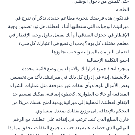
حتى تتمكن من دخول أبوظبي.
الطعام
قد تكون هذه فرصتك لتجربة مطاعم جديدة. تذكر أن تدرج في
ميزانيتك الوجبات التي ستطلبها أثناء العطلة. هل تود تضمين وجبة
الإفطار في حجزك الفندقي أم أنك تفضل تناول وجبة الإفطار في
مطعم مختلف كل يوم؟ يجب أن تضع في اعتبارك كل شيء
لضمان التزامك بالميزانية وتجنب تجاوزها.
اجمع التكلفة الإجمالية
بمجرد اتخاذ جميع قراراتك والانتهاء من وضع قائمة محددة
بالأنشطة، إبدء في إدراج كل ذلك في ميزانيتك. تأكد من تخصيص
بعض الأموال للوفاء بأي نفقات غير متوقعة مثل عمليات الشراء
المندفعة أو حالات الطوارئ. كخطوة إضافية، يمكنك تقسيم حد
الإنفاق لعطلتك المحلية إلى ميزانية يومية لمنح نفسك مزيدًا من
التحكم بالإضافة إلى توزيع نفقاتك بمعدل متساوي.
قارن المبلغ الذي كنت ترغب في إنفاقه على عطلتك مع الرقم
النهائي الذي حصلت عليه بعد حساب جميع النفقات. تحقق مما إذا