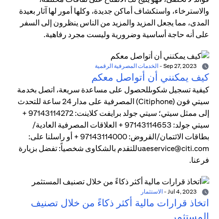
والاسترخاء، واستكشاف أماكن جديدة، وكلها أمور لها آثار بعيدة
المدى، مما يجعل المزيد والمزيد من الناس ينظرون إلى السفر
على أنه حاجة أساسية وضرورية وليست مجرد رفاهية.
Sep 27, 2023
-
الخدمات المصرفية الرقمية
كيف يمكنني أن أتواصل معكم
كيفية تسجيل شكوىللحصول على مساعدة سريعة، اتصل بخدمة
سيتي فون (Citiphone) المصرفية على مدار 24 ساعة للتحدث
إلى ممثل سيتي؛ سيتي جولد برايفت كلاينت: 97143114272 +
سيتي جولد: 97143114653 + العلاقات المصرفية العادية/
بطاقات الائتمان/القروض: 97143114000 + أو راسلنا على:
uaeservice@citi.comللتقدم بالشكاوى شخصياً: تفضل بزيارة
فرعنا.
Jul 4, 2023
-
الاستثمار
اتخاذ قرارات مالية أكثر ذكاءً من خلال تصنيف
المستثمر