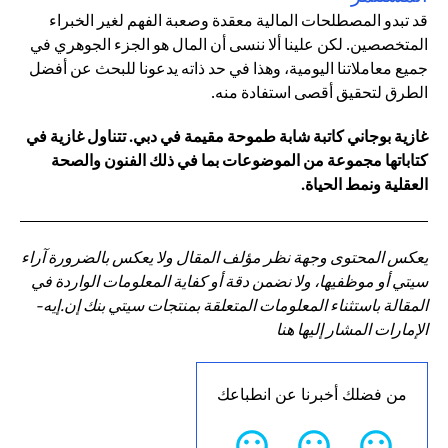
قد تبدو المصطلحات المالية معقدة وصعبة الفهم لغير الخبراء
المتخصصين. لكن علينا ألا ننسى أن المال هو الجزء الجوهري في
جميع معاملاتنا اليومية، وهذا في حد ذاته يدعونا للبحث عن أفضل
الطرق لتحقيق أقصى استفادة منه.
غازية بوجاني كاتبة شابة طموحة مقيمة في دبي. تتناول غازية في
كتاباتها مجموعة من الموضوعات بما في ذلك الفنون والصحة
العقلية ونمط الحياة.
يعكس المحتوى وجهة نظر مؤلف المقال ولا يعكس بالضرورة آراء
سيتي أو موظفيها، ولا نضمن دقة أو كفاية المعلومات الواردة في
المقالة باستثناء المعلومات المتعلقة بمنتجات سيتي بنك إن.إيه-
الإمارات المشار إليها هنا
من فضلك أخبرنا عن انطباعك