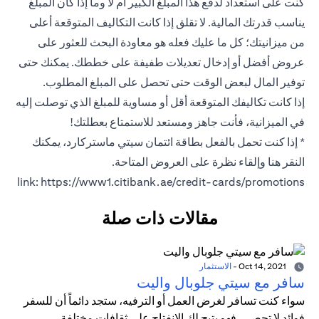
كنت على استعداد لدفع هذا المبلغ الكبير أم لا وما إذا كان المبلغ
يناسب قدرتك المالية. لا تقلق إذا كانت التكاليف المتوقعة أعلى
من ميزانيتك؛ كل ما عليك فعله هو معاودة البحث للعثور على
عروض أفضل أو إدخال تعديلات طفيفة على خططك. يمكنك حتى
توفير المال لبعض الوقت حتى تحصل على المبلغ المطلوب.
إذا كانت تكاليفك المتوقعة أقل أو مساوية للمبلغ الذي توصلت إليه
في الميزانية، فأنت جاهز ومستعد للاستمتاع بعطلتك!
* إذا كنت تحمل بالفعل بطاقة ائتمان سيتي ماستركارد، يمكنك
النقر هنا وإلقاء نظرة على العروض المتاحة.
link: https://www1.citibank.ae/credit-cards/promotions
مقالات ذات صلة
Oct 14, 2021
-
الاستثمار
سافر مع سيتي جلوبال واليت
سواء كنت تسافر لغرض العمل أو الترفيه، ستجد دائماً أن للسفر
فوائد لا تحصى، فهو يتيح لك الانفتاح على ثقافات مختلفة،