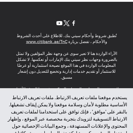
(opens in a new tab)
(opens in a new tab)
(opens in a new tab)
تُطبق شروط وأحكام سيتي بنك. للاطلاع على أحدث الشروط
(opens in a new tab)
والأحكام ، تفضل بزيارة
www.citibank.ae/TnC
الآراء الواردة هنا لا تعبر سوى عن وجهة نظر المؤلفين ولا تمثل
بالضرورة وجهات نظر سيتي بنك الإمارات أو تعكسها. لا تشكل
المعلومات الواردة في هذا الموقع نصيحة استثمارية أو عرضًا
للاستثمار أو تقديم خدمات إدارية وتخضع للتعديل دون إشعار
مسبق.
لا يتم تقديم المنتجات والخدمات المذكورة في هذا الموقع للأفراد
المقيمين في الاتحاد الأوروبي أو المنطقة الاقتصادية الأوروبية أو
يستخدم موقعنا ملفات تعريف الارتباط. ملفات تعريف الارتباط
سويسرا أو غيرنسي أو جيرسي أو موناكو أو سان مارينو أو
الأساسية مطلوبة لأمان وسلامة موقعنا ولا يمكن إيقاف تشغيلها.
الفاتيكان أو جزيرة مان أو المملكة المتحدة أو خصوصية البيانات
بالنقر على 'موافق' ، فإنك توافق على استخدامنا لملفات تعريف
(لائحة حماية البيانات العامة \ قانون حماية البيانات الشخصية
الارتباط التسويقية لتزويدك بتجربة مخصصة عبر الموقع ، وإظهار
العامة \ قانون خصوصية نيوزيلندا). المحتوى الموجود في هذه
الصفحة ليس ولا ينبغي تفسيره على أنه عرض أو دعوة أو دعوة
المحتوى والإعلانات المستهدفة ، وجمع البيانات الإحصائية حول
لشراء أو بيع أي من المنتجات والخدمات المذكورة هنا لمثل هؤلاء