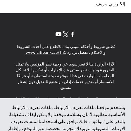
إلكتروني مزيف.
(opens in a new tab)
(opens in a new tab)
(opens in a new tab)
تُطبق شروط وأحكام سيتي بنك. للاطلاع على أحدث الشروط
(opens in a new tab)
والأحكام ، تفضل بزيارة
www.citibank.ae/TnC
الآراء الواردة هنا لا تعبر سوى عن وجهة نظر المؤلفين ولا تمثل
بالضرورة وجهات نظر سيتي بنك الإمارات أو تعكسها. لا تشكل
المعلومات الواردة في هذا الموقع نصيحة استثمارية أو عرضًا
للاستثمار أو تقديم خدمات إدارية وتخضع للتعديل دون إشعار
مسبق.
لا يتم تقديم المنتجات والخدمات المذكورة في هذا الموقع للأفراد
المقيمين في الاتحاد الأوروبي أو المنطقة الاقتصادية الأوروبية أو
يستخدم موقعنا ملفات تعريف الارتباط. ملفات تعريف الارتباط
سويسرا أو غيرنسي أو جيرسي أو موناكو أو سان مارينو أو
الأساسية مطلوبة لأمان وسلامة موقعنا ولا يمكن إيقاف تشغيلها.
الفاتيكان أو جزيرة مان أو المملكة المتحدة أو خصوصية البيانات
بالنقر على 'موافق' ، فإنك توافق على استخدامنا لملفات تعريف
(لائحة حماية البيانات العامة \ قانون حماية البيانات الشخصية
الارتباط التسويقية لتزويدك بتجربة مخصصة عبر الموقع ، وإظهار
العامة \ قانون خصوصية نيوزيلندا). المحتوى الموجود في هذه