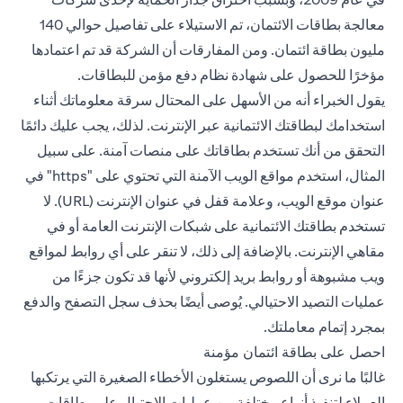
معالجة بطاقات الائتمان، تم الاستيلاء على تفاصيل حوالي 140
مليون بطاقة ائتمان. ومن المفارقات أن الشركة قد تم اعتمادها
مؤخرًا للحصول على شهادة نظام دفع مؤمن للبطاقات.
يقول الخبراء أنه من الأسهل على المحتال سرقة معلوماتك أثناء
استخدامك لبطاقتك الائتمانية عبر الإنترنت. لذلك، يجب عليك دائمًا
التحقق من أنك تستخدم بطاقاتك على منصات آمنة. على سبيل
المثال، استخدم مواقع الويب الآمنة التي تحتوي على "https" في
عنوان موقع الويب، وعلامة قفل في عنوان الإنترنت (URL). لا
تستخدم بطاقتك الائتمانية على شبكات الإنترنت العامة أو في
مقاهي الإنترنت. بالإضافة إلى ذلك، لا تنقر على أي روابط لمواقع
ويب مشبوهة أو روابط بريد إلكتروني لأنها قد تكون جزءًا من
عمليات التصيد الاحتيالي. يُوصى أيضًا بحذف سجل التصفح والدفع
بمجرد إتمام معاملتك.
احصل على بطاقة ائتمان مؤمنة
غالبًا ما نرى أن اللصوص يستغلون الأخطاء الصغيرة التي يرتكبها
العملاء لتنفيذ أنواع مختلفة من عمليات الاحتيال على بطاقات