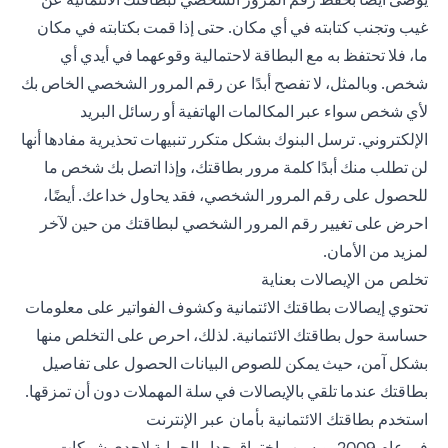
غيب وتجنب كتابته في أي مكان. حتى إذا قمت بكتابته في مكان
ما، فلا تحتفظ به مع البطاقة لاحتمالية وقوعهما في أيدي أي
شخص. وبالمثل، لا تفصح أبدًا عن رقم المرور الشخصي الخاص بك
لأي شخص سواء عبر المكالمات الهاتفية أو رسائل البريد
الإلكتروني. ترسل البنوك بشكل متكرر تنبيهات تحذيرية مفادها أنها
لن تطلب منك أبدًا كلمة مرور بطاقتك، وإذا اتصل بك شخص ما
للحصول على رقم المرور الشخصي، فقد يحاول خداعك. أيضًا،
احرض على تغيير رقم المرور الشخصي لبطاقتك من حين لآخر
لمزيد من الأمان.
تخلص من الإيصالات بعناية
تحتوي إيصالات بطاقتك الائتمانية وكشوف الفواتير على معلومات
حساسة حول ب
طاقتك الائتمانية
. لذلك، احرص على التخلص منها
بشكل آمن، حيث يمكن للصوص البيانات الحصول على تفاصيل
بطاقتك عندما تلقي بالإيصالات في سلة المهملات دون أن تمزقها.
استخدم بطاقتك الائتمانية بأمان عبر الإنترنت
في عام 2009، وبسبب اختراق جدار الحماية لإحدى شركات