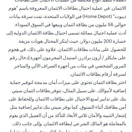
الائتمان. في عملية احتيال بطاقات الائتمان المعروفة باسم "هوم
ديبوت" (Home Depot) في الولايات المتحدة، تمت سرقة بيانات
حوالي 56 مليون من بطاقة ائتمان وبيعها في السوق السوداء.
أدت عملية احتيال مماثلة تسمى احتيال بطاقة الائتمان الدولية إلى
خسارة 200 مليون دولار، حيث ابتكر المحتال هويات مزيفة
للحصول على بيانات بطاقات الائتمان. علاوة على ذلك، في هجوم
على مايكلز / آرون براذرز، استبدل المجرمون أجهزة إدخال رقم
المرور الشخصي في مئات من أجهزة الصراف الآلي والمتاجر
لسرقة أرقام بطاقات الائتمان.
اختر بطاقة ائتمان تحتوي على ميزات أمان مدمجة لتوفير حماية
إضافية لأموالك. على سبيل المثال، تتوفر بطاقات ائتمان سيتي
بنك على تدابير لمنع الاحتيال على بطاقات الائتمان وللحفاظ على
أمن بطاقتك أثناء التسوق. كما يوفر سيتي بنك تدابير إضافية مثل
إشعار التنبيه و
الأمان ثلاثي الأبعاد
للتأكد من أن العميل الذي يقوم
بالمعاملة هو المالك الشرعي لبطاقة الائتمان. وإلى جانب ذلك،
يوفر سيتي بنك مراقبة مستمرة لمعاملاتك بهدف رصد أي نشاط