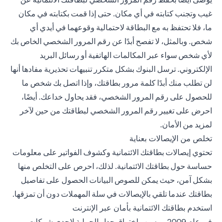
غيب وتجنب كتابته في أي مكان. حتى إذا قمت بكتابته في مكان
ما، فلا تحتفظ به مع البطاقة لاحتمالية وقوعهما في أيدي أي
شخص. وبالمثل، لا تفصح أبدًا عن رقم المرور الشخصي الخاص بك
لأي شخص سواء عبر المكالمات الهاتفية أو رسائل البريد
الإلكتروني. ترسل البنوك بشكل متكرر تنبيهات تحذيرية مفادها أنها
لن تطلب منك أبدًا كلمة مرور بطاقتك، وإذا اتصل بك شخص ما
للحصول على رقم المرور الشخصي، فقد يحاول خداعك. أيضًا،
احرض على تغيير رقم المرور الشخصي لبطاقتك من حين لآخر
لمزيد من الأمان.
تخلص من الإيصالات بعناية
تحتوي إيصالات بطاقتك الائتمانية وكشوف الفواتير على معلومات
حساسة حول ب
طاقتك الائتمانية
. لذلك، احرص على التخلص منها
بشكل آمن، حيث يمكن للصوص البيانات الحصول على تفاصيل
بطاقتك عندما تلقي بالإيصالات في سلة المهملات دون أن تمزقها.
استخدم بطاقتك الائتمانية بأمان عبر الإنترنت
في عام 2009، وبسبب اختراق جدار الحماية لإحدى شركات