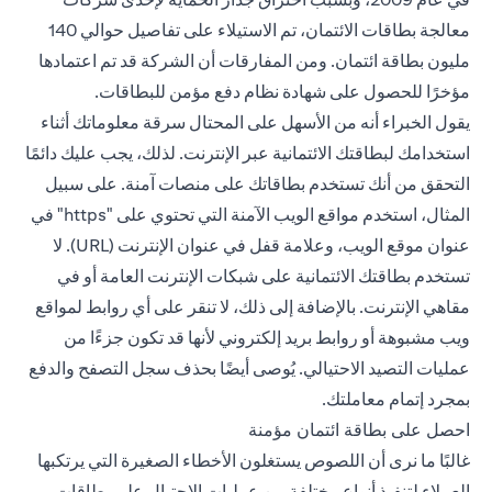
معالجة بطاقات الائتمان، تم الاستيلاء على تفاصيل حوالي 140
مليون بطاقة ائتمان. ومن المفارقات أن الشركة قد تم اعتمادها
مؤخرًا للحصول على شهادة نظام دفع مؤمن للبطاقات.
يقول الخبراء أنه من الأسهل على المحتال سرقة معلوماتك أثناء
استخدامك لبطاقتك الائتمانية عبر الإنترنت. لذلك، يجب عليك دائمًا
التحقق من أنك تستخدم بطاقاتك على منصات آمنة. على سبيل
المثال، استخدم مواقع الويب الآمنة التي تحتوي على "https" في
عنوان موقع الويب، وعلامة قفل في عنوان الإنترنت (URL). لا
تستخدم بطاقتك الائتمانية على شبكات الإنترنت العامة أو في
مقاهي الإنترنت. بالإضافة إلى ذلك، لا تنقر على أي روابط لمواقع
ويب مشبوهة أو روابط بريد إلكتروني لأنها قد تكون جزءًا من
عمليات التصيد الاحتيالي. يُوصى أيضًا بحذف سجل التصفح والدفع
بمجرد إتمام معاملتك.
احصل على بطاقة ائتمان مؤمنة
غالبًا ما نرى أن اللصوص يستغلون الأخطاء الصغيرة التي يرتكبها
العملاء لتنفيذ أنواع مختلفة من عمليات الاحتيال على بطاقات