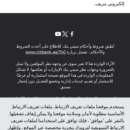
إلكتروني مزيف.
(opens in a new tab)
(opens in a new tab)
(opens in a new tab)
تُطبق شروط وأحكام سيتي بنك. للاطلاع على أحدث الشروط
(opens in a new tab)
والأحكام ، تفضل بزيارة
www.citibank.ae/TnC
الآراء الواردة هنا لا تعبر سوى عن وجهة نظر المؤلفين ولا تمثل
بالضرورة وجهات نظر سيتي بنك الإمارات أو تعكسها. لا تشكل
المعلومات الواردة في هذا الموقع نصيحة استثمارية أو عرضًا
للاستثمار أو تقديم خدمات إدارية وتخضع للتعديل دون إشعار
مسبق.
لا يتم تقديم المنتجات والخدمات المذكورة في هذا الموقع للأفراد
المقيمين في الاتحاد الأوروبي أو المنطقة الاقتصادية الأوروبية أو
يستخدم موقعنا ملفات تعريف الارتباط. ملفات تعريف الارتباط
سويسرا أو غيرنسي أو جيرسي أو موناكو أو سان مارينو أو
الأساسية مطلوبة لأمان وسلامة موقعنا ولا يمكن إيقاف تشغيلها.
الفاتيكان أو جزيرة مان أو المملكة المتحدة أو خصوصية البيانات
بالنقر على 'موافق' ، فإنك توافق على استخدامنا لملفات تعريف
(لائحة حماية البيانات العامة \ قانون حماية البيانات الشخصية
الارتباط التسويقية لتزويدك بتجربة مخصصة عبر الموقع ، وإظهار
العامة \ قانون خصوصية نيوزيلندا). المحتوى الموجود في هذه