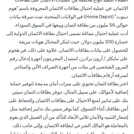
الائتمان. في عملية احتيال بطاقات الائتمان المعروفة باسم "هوم
ديبوت" (Home Depot) في الولايات المتحدة، تمت سرقة بيانات
حوالي 56 مليون من بطاقة ائتمان وبيعها في السوق السوداء.
أدت عملية احتيال مماثلة تسمى احتيال بطاقة الائتمان الدولية إلى
خسارة 200 مليون دولار، حيث ابتكر المحتال هويات مزيفة
للحصول على بيانات بطاقات الائتمان. علاوة على ذلك، في هجوم
على مايكلز / آرون براذرز، استبدل المجرمون أجهزة إدخال رقم
المرور الشخصي في مئات من أجهزة الصراف الآلي والمتاجر
لسرقة أرقام بطاقات الائتمان.
اختر بطاقة ائتمان تحتوي على ميزات أمان مدمجة لتوفير حماية
إضافية لأموالك. على سبيل المثال، تتوفر بطاقات ائتمان سيتي
بنك على تدابير لمنع الاحتيال على بطاقات الائتمان وللحفاظ على
أمن بطاقتك أثناء التسوق. كما يوفر سيتي بنك تدابير إضافية مثل
إشعار التنبيه و
الأمان ثلاثي الأبعاد
للتأكد من أن العميل الذي يقوم
بالمعاملة هو المالك الشرعي لبطاقة الائتمان. وإلى جانب ذلك،
يوفر سيتي بنك مراقبة مستمرة لمعاملاتك بهدف رصد أي نشاط