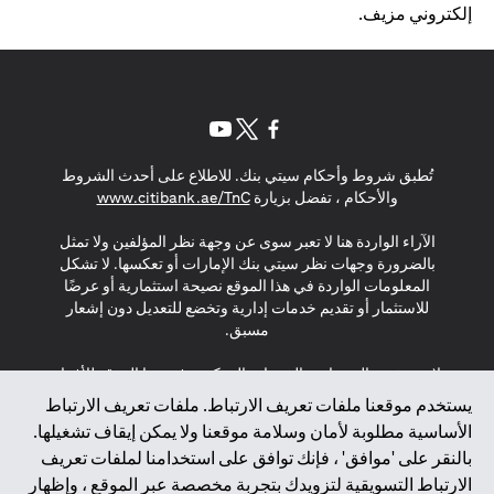
إلكتروني مزيف.
(opens in a new tab)
(opens in a new tab)
(opens in a new tab)
تُطبق شروط وأحكام سيتي بنك. للاطلاع على أحدث الشروط
(opens in a new tab)
والأحكام ، تفضل بزيارة
www.citibank.ae/TnC
الآراء الواردة هنا لا تعبر سوى عن وجهة نظر المؤلفين ولا تمثل
بالضرورة وجهات نظر سيتي بنك الإمارات أو تعكسها. لا تشكل
المعلومات الواردة في هذا الموقع نصيحة استثمارية أو عرضًا
للاستثمار أو تقديم خدمات إدارية وتخضع للتعديل دون إشعار
مسبق.
لا يتم تقديم المنتجات والخدمات المذكورة في هذا الموقع للأفراد
المقيمين في الاتحاد الأوروبي أو المنطقة الاقتصادية الأوروبية أو
يستخدم موقعنا ملفات تعريف الارتباط. ملفات تعريف الارتباط
سويسرا أو غيرنسي أو جيرسي أو موناكو أو سان مارينو أو
الأساسية مطلوبة لأمان وسلامة موقعنا ولا يمكن إيقاف تشغيلها.
الفاتيكان أو جزيرة مان أو المملكة المتحدة أو خصوصية البيانات
بالنقر على 'موافق' ، فإنك توافق على استخدامنا لملفات تعريف
(لائحة حماية البيانات العامة \ قانون حماية البيانات الشخصية
الارتباط التسويقية لتزويدك بتجربة مخصصة عبر الموقع ، وإظهار
العامة \ قانون خصوصية نيوزيلندا). المحتوى الموجود في هذه