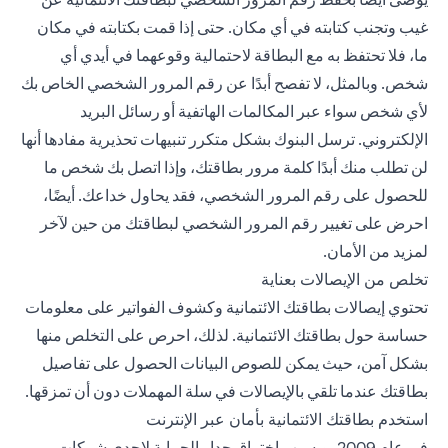
غيب وتجنب كتابته في أي مكان. حتى إذا قمت بكتابته في مكان
ما، فلا تحتفظ به مع البطاقة لاحتمالية وقوعهما في أيدي أي
شخص. وبالمثل، لا تفصح أبدًا عن رقم المرور الشخصي الخاص بك
لأي شخص سواء عبر المكالمات الهاتفية أو رسائل البريد
الإلكتروني. ترسل البنوك بشكل متكرر تنبيهات تحذيرية مفادها أنها
لن تطلب منك أبدًا كلمة مرور بطاقتك، وإذا اتصل بك شخص ما
للحصول على رقم المرور الشخصي، فقد يحاول خداعك. أيضًا،
احرض على تغيير رقم المرور الشخصي لبطاقتك من حين لآخر
لمزيد من الأمان.
تخلص من الإيصالات بعناية
تحتوي إيصالات بطاقتك الائتمانية وكشوف الفواتير على معلومات
حساسة حول ب
طاقتك الائتمانية
. لذلك، احرص على التخلص منها
بشكل آمن، حيث يمكن للصوص البيانات الحصول على تفاصيل
بطاقتك عندما تلقي بالإيصالات في سلة المهملات دون أن تمزقها.
استخدم بطاقتك الائتمانية بأمان عبر الإنترنت
في عام 2009، وبسبب اختراق جدار الحماية لإحدى شركات