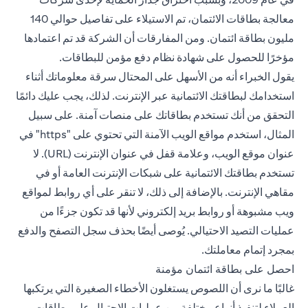
معالجة بطاقات الائتمان، تم الاستيلاء على تفاصيل حوالي 140
مليون بطاقة ائتمان. ومن المفارقات أن الشركة قد تم اعتمادها
مؤخرًا للحصول على شهادة نظام دفع مؤمن للبطاقات.
يقول الخبراء أنه من الأسهل على المحتال سرقة معلوماتك أثناء
استخدامك لبطاقتك الائتمانية عبر الإنترنت. لذلك، يجب عليك دائمًا
التحقق من أنك تستخدم بطاقاتك على منصات آمنة. على سبيل
المثال، استخدم مواقع الويب الآمنة التي تحتوي على "https" في
عنوان موقع الويب، وعلامة قفل في عنوان الإنترنت (URL). لا
تستخدم بطاقتك الائتمانية على شبكات الإنترنت العامة أو في
مقاهي الإنترنت. بالإضافة إلى ذلك، لا تنقر على أي روابط لمواقع
ويب مشبوهة أو روابط بريد إلكتروني لأنها قد تكون جزءًا من
عمليات التصيد الاحتيالي. يُوصى أيضًا بحذف سجل التصفح والدفع
بمجرد إتمام معاملتك.
احصل على بطاقة ائتمان مؤمنة
غالبًا ما نرى أن اللصوص يستغلون الأخطاء الصغيرة التي يرتكبها
العملاء لتنفيذ أنواع مختلفة من عمليات الاحتيال على بطاقات