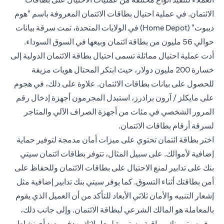
الائتمان. في عملية احتيال بطاقات الائتمان المعروفة باسم "هوم
ديبوت" (Home Depot) في الولايات المتحدة، تمت سرقة بيانات
حوالي 56 مليون من بطاقة ائتمان وبيعها في السوق السوداء.
أدت عملية احتيال مماثلة تسمى احتيال بطاقة الائتمان الدولية إلى
خسارة 200 مليون دولار، حيث ابتكر المحتال هويات مزيفة
للحصول على بيانات بطاقات الائتمان. علاوة على ذلك، في هجوم
على مايكلز / آرون براذرز، استبدل المجرمون أجهزة إدخال رقم
المرور الشخصي في مئات من أجهزة الصراف الآلي والمتاجر
لسرقة أرقام بطاقات الائتمان.
اختر بطاقة ائتمان تحتوي على ميزات أمان مدمجة لتوفير حماية
إضافية لأموالك. على سبيل المثال، تتوفر بطاقات ائتمان سيتي
بنك على تدابير لمنع الاحتيال على بطاقات الائتمان وللحفاظ على
أمن بطاقتك أثناء التسوق. كما يوفر سيتي بنك تدابير إضافية مثل
إشعار التنبيه و
الأمان ثلاثي الأبعاد
للتأكد من أن العميل الذي يقوم
بالمعاملة هو المالك الشرعي لبطاقة الائتمان. وإلى جانب ذلك،
يوفر سيتي بنك مراقبة مستمرة لمعاملاتك بهدف رصد أي نشاط