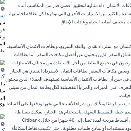
اقات الائتمان أداة مثالية لتحقيق أقصى قدر من المكاسب أثناء
ائدة والكثير من الامتيازات الأخرى التي توفرها كل بطاقة لحامليها،
سا
 مختلف أنماط الحياة وعادات الإنفاق.
سوا
فوا
وال
الم
مان مع استرداد نقدي، والنقد السريع، وبطاقات الائتمان الأساسية.
على
شاق السفر الذين يبحثون عن أفضل مكافآت السفر. أما بطاقات
غبون في تجميع النقاط من أجل الاستفادة من مختلف الامتيازات
وبعض مكافآت السفر. بطاقات ائتمان الاسترداد النقدي هي الخيار
كي
في حين أن بطاقات الائتمان الأساسية تستهدف العملاء الذين يبحثون
تعرف على الميزات والمزايا التفصيلية لكل بطاقة ائتمان من سيتي
ساه
حياتك.
إلى
يعتبر قرضًا يمكّنك من شراء الأشياء التي تحبها ودفعها على أقساط.
فكر
 Citi Paylite ، والمعروفة أيضًا باسم خطة التقسيط السهلة. باستخدام هذا الخيار ، يمكنك ببساطة
تحويل الفواتير المدفوعة على بطاقات الائتمان من 100 درهم إلى أقساط مريحة لمدة تصل إلى 48 شهرًا من خلال Citibank
دم وجود مستندات أو نماذج طلبات مطلوبة ، حتى تكسب نقاط المكافأة
كي