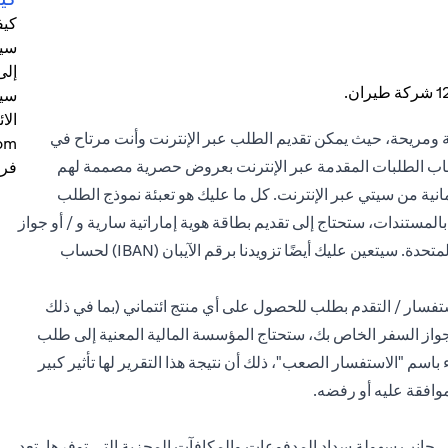
كيف
 ومريحة، حيث يمكن تقديم الطلب عبر الإنترنت وأنت مرتاح في
صحاب الطلبات المقدمة عبر الإنترنت بعروض حصرية مصممة لهم
فرع
نية من سيتي عبر الإنترنت. كل ما عليك هو تعبئة نموذج الطلب
مستندات، ستحتاج إلى تقديم بطاقة هوية إماراتية سارية و / أو جواز
سفر و / أو صورة عن تأشيرة إقامة سارية في الإمارات العربية المتحدة. سيتعين عليك أيضًا تزويدنا برقم الآيبان (IBAN) لحساب
ستفسار / التقدم بطلب للحصول على أي منتج ائتماني (بما في ذلك
و جواز السفر الخاص بك، ستحتاج المؤسسة المالية المعنية إلى طلب
ء باسم "الاستفسار الصعب"، ذلك أن نتيجة هذا التقرير لها تأثير كبير
موافقة عليه أو رفضه.
فإلى جانب سهولة سداد المدفوعات والمكافآت المجزية التي توفرها، تعد