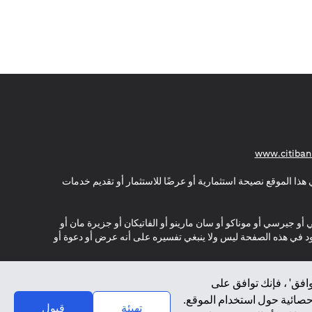
(opens in a new tab)
www.citiban
هذا الموقع نصيحة استثمارية أو عرضًا للاستثمار أو تقديم خدمات
ي أو جيرسي أو موناكو أو سان مارينو أو الفاتيكان أو جزيرة مان أو
موجود في هذه الصفحة ليس ولا ينبغي تفسيره على أنه عرض أو دعوة أو
افق' ، فإنك توافق على
إحصائية حول استخدام الموقع.
تهيئة
قبول