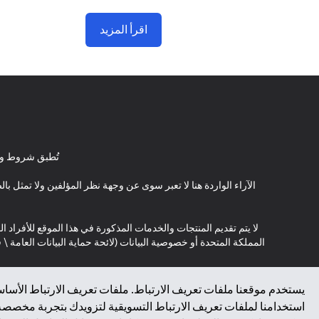
اقرأ المزيد
تُطبق شروط وأ
الآراء الواردة هنا لا تعبر سوى عن وجهة نظر المؤلفين ولا تمثل 
لا يتم تقديم المنتجات والخدمات المذكورة في هذا الموقع للأفراد ال
المملكة المتحدة أو خصوصية البيانات (لائحة حماية البيانات العامة 
*GDPR – اللائحة العامة لحماية البيانات؛ * LGPD – Lei Geral de Proteção de Dados Pessoais ; *NZPA – قانون الخصوصية النيوزيلندي
يستخدم موقعنا ملفات تعريف الارتباط. ملفات تعريف الارتباط الأساسي
استخدامنا لملفات تعريف الارتباط التسويقية لتزويدك بتجربة مخصصة ع