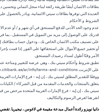
بطاقات الائتمان أيضًا طريقة رائعة لبناء سجل ائتماني وتحسين درج
العديدة التي توفرها بطاقات سيتي الائتمانية، وبادر بالحصول عل
الشروط و الأحكام
عدم وجود الحد الأدنى للدفع المستحق في أي شهر و / أو عدم ال
قدرتك على الوصول إلى مزيد من التمويل في المستقبل ، بما في ذل
على تصنيف مكتب الائتمان الخاص بك ، ودخول حساب بطاقتك إلى د
أو تحفيز جميع الأموال على استحقاقها على الفور. إذا قمت بإجر
الأمر وقتًا أطول لسداد رصيدك المستحق.
تطبق شروط وأحكام سيتي بنك ، وهي عرضة للتغيير ومتاحة عند ا
على الإنترنت
.citibank.ae/ar/info/terms-and-conditions
ووفقًا للتقدير المطلق لسيتي بنك ، إن إيه - فرع الإمارات العربية
يتعلق بالمنتجات والخدمات المقدمة من قبل الشركاء / الكيانات 
سيتي بنك ، إن إيه - فرع الإمارات العربية المتحدة مرخص من قبل
(opens in a new tab)
انقر هنا
لعرض الرسوم والتكاليف
دانيا نويزو رائدة أعمال مبدعة مقيمة في لاغوس ، نيجيريا. تقضي