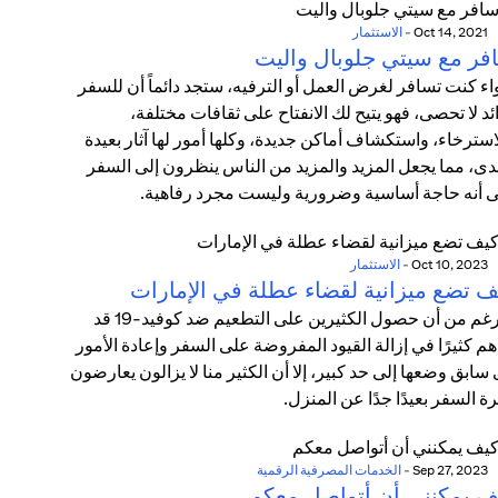
Oct 14, 2021
-
الاستثمار
فر مع سيتي جلوبال واليت
ء كنت تسافر لغرض العمل أو الترفيه، ستجد دائماً أن للسفر
ئد لا تحصى، فهو يتيح لك الانفتاح على ثقافات مختلفة،
استرخاء، واستكشاف أماكن جديدة، وكلها أمور لها آثار بعيدة
دى، مما يجعل المزيد والمزيد من الناس ينظرون إلى السفر
 أنه حاجة أساسية وضرورية وليست مجرد رفاهية.
Oct 10, 2023
-
الاستثمار
ف تضع ميزانية لقضاء عطلة في الإمارات
بالرغم من أن حصول الكثيرين على التطعيم ضد كوفيد-19 قد
م كثيرًا في إزالة القيود المفروضة على السفر وإعادة الأمور
 سابق وضعها إلى حد كبير، إلا أن الكثير منا لا يزالون يعارضون
ة السفر بعيدًا جدًا عن المنزل.
Sep 27, 2023
-
الخدمات المصرفية الرقمية
ف يمكنني أن أتواصل معكم