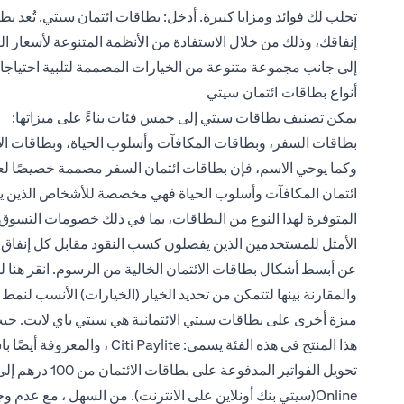
تجلب لك فوائد ومزايا كبيرة. أدخل: بطاقات ائتمان سيتي. تُعد بط
إنفاقك، وذلك من خلال الاستفادة من الأنظمة المتنوعة لأسعار الف
إلى جانب مجموعة متنوعة من الخيارات المصممة لتلبية احتياجات
أنواع بطاقات ائتمان سيتي
يمكن تصنيف بطاقات سيتي إلى خمس فئات بناءً على ميزاتها:
بطاقات السفر، وبطاقات المكافآت وأسلوب الحياة، وبطاقات الائت
وكما يوحي الاسم، فإن بطاقات ائتمان السفر مصممة خصيصًا لع
ائتمان المكافآت وأسلوب الحياة فهي مخصصة للأشخاص الذين ير
المتوفرة لهذا النوع من البطاقات، بما في ذلك خصومات التسوق 
الأمثل للمستخدمين الذين يفضلون كسب النقود مقابل كل إنفاق، 
عن أبسط أشكال بطاقات الائتمان الخالية من الرسوم. انقر
هنا
لل
والمقارنة بينها لتتمكن من تحديد الخيار (الخيارات) الأنسب لنمط 
ميزة أخرى على بطاقات سيتي الائتمانية هي سيتي باي لايت. حيث 
هذا المنتج في هذه الفئة يسمى:
Online(سيتي بنك أونلاين على الانترنت). من السهل ، مع ع