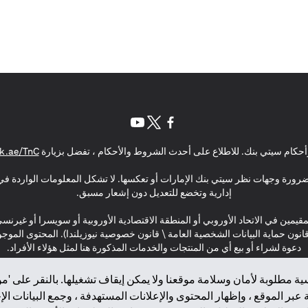
(opens in a new tab)
(opens in a new tab)
(opens in a new tab)
حكام سيتي بنك. للاطلاع على أحدث الشروط والأحكام ، تفضل بزيارة
k.ae/TnC
بالضرورة وجهات نظر سيتي بنك الإمارات أو تعكسها. لا تشكل المعلومات الواردة في 
إدارية وتخضع للتعديل دون إشعار مسبق.
مقيمين في الاتحاد الأوروبي أو المنطقة الاقتصادية الأوروبية أو سويسرا أو غيرنس
\ قانون حماية البيانات الشخصية العامة \ قانون خصوصية نيوزيلندا). المحتوى ال
دعوة لشراء أو بيع أي من المنتجات والخدمات المذكورة هنا لمثل هؤلاء الأفراد.
ة مطلوبة لأمان وسلامة موقعنا ولا يمكن إيقاف تشغيلها. بالنقر على 'مو
بر الموقع ، وإظهار المحتوى والإعلانات المستهدفة ، وجمع البيانات ال