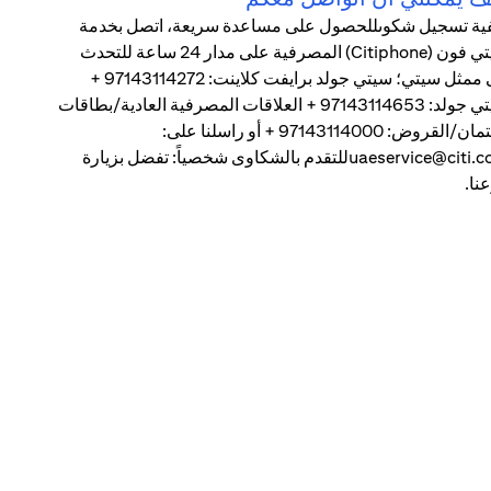
ية تسجيل شكوىللحصول على مساعدة سريعة، اتصل بخدمة
سيتي فون (Citiphone) المصرفية على مدار 24 ساعة للتحدث
إلى ممثل سيتي؛ سيتي جولد برايفت كلاينت: 97143114272 +
سيتي جولد: 97143114653 + العلاقات المصرفية العادية/بطاقات
الائتمان/القروض: 97143114000 + أو راسلنا على:
uaeservice@citi.comللتقدم بالشكاوى شخصياً: تفضل بزيارة
نا.