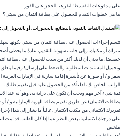
على مدفوعات التقسيط! انقر
هنا
للحجز على الفور.
ما هي خطوات التقدم للحصول على بطاقة ائتمان من سيتي؟
تتسم إجراءات الحصول على بطاقة ائتمان من سيتي بكونها سهلة
منزلك أو مكتبك. وإلى جانب سهولة التقديم، عادةً ما يحظى أ
خصيصًا، ما يعني أن لديك أكثر من سبب للحصول على بطاقة ائتما
وتحميل المستندات المطلوبة والضغط على إرسال! وفيما يتعلق بال
الراتب الخاص بك، لذا تأكد من الحصول عليه قبل تقديم طلبك.
ثمة شيء آخر مهم ويجب أن تكون على دراية به، وهو أنه عند الا
بطاقات الائتمان) عن طريق تقديم بطاقة الهوية الإماراتية و / أ
تقريرك الائتماني من مكتب الائتمان. غالباً ما يشار إلى هذا الإجرا
على درجتك الائتمانية، بغض النظر عما إذا كان الطلب قد تمت ال
ملخص
تُعد بطاقات سيتي الائتمانية وسيلة مالية رائعة لإدارة نفقاتك. 