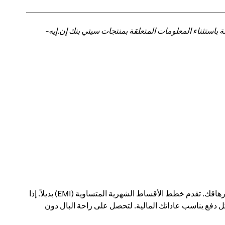
باستثناء المعلومات المتعلقة بمنتجات سيتي بنك إن.إيه-
يمكن أن يؤدي الدفع مقابل عمليات شراء كبيرة في معاملة واحدة إلى إحداث فجوة في ميزانيتك الشهرية - وإرهاقك. تقدم خطط الأقساط الشهرية المتساوية (EMI) بديلاً. إذا
 دفع يناسب عاداتك المالية. لتحصل على راحة البال دون