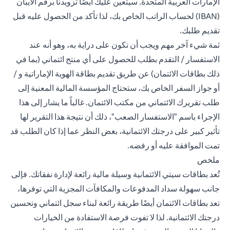
الإمارات العربية المتحدة. سيتعين عليك أيضًا تزويدنا برقم الآيبان
(IBAN) لحساب الراتب الخاص بك، لذا تأكد من الحصول عليه قبل
تقديم طلبك.
ثمة شيء آخر مهم ويجب أن تكون على دراية به، وهو أنه عند
الاستفسار / التقدم بطلب للحصول على أي منتج ائتماني (بما في
ذلك بطاقات الائتمان) عن طريق تقديم بطاقة الهوية الإماراتية و /
أو جواز السفر الخاص بك، ستحتاج المؤسسة المالية المعنية إلى
طلب تقريرك الائتماني من مكتب الائتمان. غالباً ما يشار إلى هذا
الإجراء باسم "الاستفسار الصعب"، ذلك أن نتيجة هذا التقرير لها
تأثير كبير على درجتك الائتمانية، بغض النظر عما إذا كان الطلب قد
تمت الموافقة عليه أو رفضه.
ملخص
تُعد بطاقات سيتي الائتمانية وسيلة مالية رائعة لإدارة نفقاتك. فإلى
جانب سهولة سداد المدفوعات والمكافآت المجزية التي توفرها،
تعد بطاقات الائتمان أيضًا طريقة رائعة لبناء سجل ائتماني وتحسين
درجتك الائتمانية. لذا لا تفوت فرصة الاستفادة من الخيارات