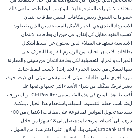
مختلف الامتيازات المتوفرة لهذا النوع من البطاقات، بما في ذلك
خصومات التسوق وبعض مكافآت السفر. بطاقات ائتمان
الاسترداد النقدي هي الخيار الأمثل للمستخدمين الذين يفضلون
كسب النقود مقابل كل إنفاق، في حين أن بطاقات الائتمان
الأساسية تستهدف العملاء الذين يبحثون عن أبسط أشكال
بطاقات الائتمان الخالية من الرسوم. انقر
هنا
للتعرف على
الميزات والمزايا التفصيلية لكل بطاقة ائتمان من سيتي والمقارنة
بينها لتتمكن من تحديد الخيار (الخيارات) الأنسب لنمط حياتك.
ميزة أخرى على بطاقات سيتي الائتمانية هي سيتي باي لايت. حيث
يعتبر قرضًا يمكّنك من شراء الأشياء التي تحبها ودفعها على
أقساط. هذا المنتج في هذه الفئة يسمى: Citi Paylite ، والمعروفة
أيضًا باسم خطة التقسيط السهلة. باستخدام هذا الخيار ، يمكنك
ببساطة تحويل الفواتير المدفوعة على بطاقات الائتمان من 100
درهم إلى أقساط مريحة لمدة تصل إلى 48 شهرًا من خلال
Citibank Online(سيتي بنك أونلاين على الانترنت). من السهل ،
مع عدم وجود مستندات أو نماذج طلبات مطلوبة ، حتى تكسب