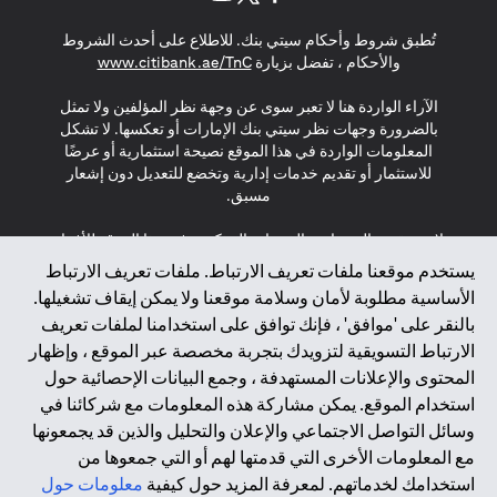
opens in a new tab
opens in a new tab
opens in a new tab
تُطبق شروط وأحكام سيتي بنك. للاطلاع على أحدث الشروط
s in a new tab
والأحكام ، تفضل بزيارة
www.citibank.ae/TnC
الآراء الواردة هنا لا تعبر سوى عن وجهة نظر المؤلفين ولا تمثل
بالضرورة وجهات نظر سيتي بنك الإمارات أو تعكسها. لا تشكل
المعلومات الواردة في هذا الموقع نصيحة استثمارية أو عرضًا
للاستثمار أو تقديم خدمات إدارية وتخضع للتعديل دون إشعار
مسبق.
لا يتم تقديم المنتجات والخدمات المذكورة في هذا الموقع للأفراد
المقيمين في الاتحاد الأوروبي أو المنطقة الاقتصادية الأوروبية أو
يستخدم موقعنا ملفات تعريف الارتباط. ملفات تعريف الارتباط
سويسرا أو غيرنسي أو جيرسي أو موناكو أو سان مارينو أو
الأساسية مطلوبة لأمان وسلامة موقعنا ولا يمكن إيقاف تشغيلها.
الفاتيكان أو جزيرة مان أو المملكة المتحدة أو خصوصية البيانات
بالنقر على 'موافق' ، فإنك توافق على استخدامنا لملفات تعريف
(لائحة حماية البيانات العامة \ قانون حماية البيانات الشخصية
الارتباط التسويقية لتزويدك بتجربة مخصصة عبر الموقع ، وإظهار
العامة \ قانون خصوصية نيوزيلندا). المحتوى الموجود في هذه
الصفحة ليس ولا ينبغي تفسيره على أنه عرض أو دعوة أو دعوة
المحتوى والإعلانات المستهدفة ، وجمع البيانات الإحصائية حول
لشراء أو بيع أي من المنتجات والخدمات المذكورة هنا لمثل هؤلاء
استخدام الموقع. يمكن مشاركة هذه المعلومات مع شركائنا في
الأفراد.
وسائل التواصل الاجتماعي والإعلان والتحليل والذين قد يجمعونها
مع المعلومات الأخرى التي قدمتها لهم أو التي جمعوها من
*GDPR – اللائحة العامة لحماية البيانات؛ * LGPD – Lei Geral de
استخدامك لخدماتهم. لمعرفة المزيد حول كيفية
معلومات حول
Proteção de Dados Pessoais ; *NZPA – قانون الخصوصية