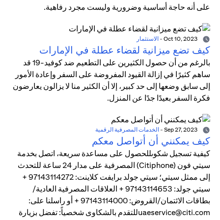
على أنه حاجة أساسية وضرورية وليست مجرد رفاهية.
Oct 10, 2023
-
الاستثمار
كيف تضع ميزانية لقضاء عطلة في الإمارات
بالرغم من أن حصول الكثيرين على التطعيم ضد كوفيد-19 قد
ساهم كثيرًا في إزالة القيود المفروضة على السفر وإعادة الأمور
إلى سابق وضعها إلى حد كبير، إلا أن الكثير منا لا يزالون يعارضون
فكرة السفر بعيدًا جدًا عن المنزل.
Sep 27, 2023
-
الخدمات المصرفية الرقمية
كيف يمكنني أن أتواصل معكم
كيفية تسجيل شكوىللحصول على مساعدة سريعة، اتصل بخدمة
سيتي فون (Citiphone) المصرفية على مدار 24 ساعة للتحدث
إلى ممثل سيتي؛ سيتي جولد برايفت كلاينت: 97143114272 +
سيتي جولد: 97143114653 + العلاقات المصرفية العادية/
بطاقات الائتمان/القروض: 97143114000 + أو راسلنا على:
uaeservice@citi.comللتقدم بالشكاوى شخصياً: تفضل بزيارة