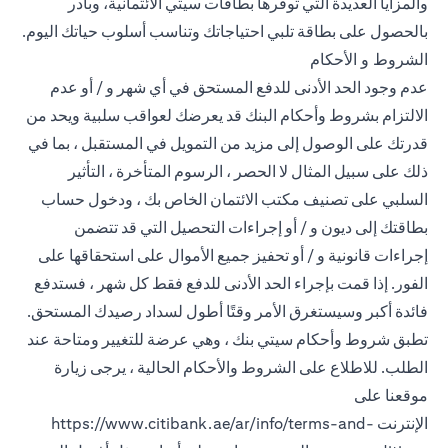
والمزايا العديدة التي توفرها بطاقات سيتي الائتمانية، وبادر
بالحصول على بطاقة تلبي احتياجاتك وتناسب أسلوب حياتك اليوم.
الشروط و الأحكام
عدم وجود الحد الأدنى للدفع المستحق في أي شهر و / أو عدم
الالتزام بشروط وأحكام البنك قد يعرضك لعواقب سلبية ويحد من
قدرتك على الوصول إلى مزيد من التمويل في المستقبل ، بما في
ذلك على سبيل المثال لا الحصر ، الرسوم المتأخرة ، التأثير
السلبي على تصنيف مكتب الائتمان الخاص بك ، ودخول حساب
بطاقتك إلى ديون و / أو إجراءات التحصيل التي قد تتضمن
إجراءات قانونية و / أو تحفيز جميع الأموال على استحقاقها على
الفور. إذا قمت بإجراء الحد الأدنى للدفع فقط كل شهر ، فستدفع
فائدة أكبر وسيستغرق الأمر وقتًا أطول لسداد رصيدك المستحق.
تطبق شروط وأحكام سيتي بنك ، وهي عرضة للتغيير ومتاحة عند
الطلب. للاطلاع على الشروط والأحكام الحالية ، يرجى زيارة
موقعنا على
الإنترنت
https://www.citibank.ae/ar/info/terms-and-