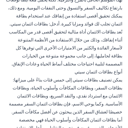
بارتفاع تكاليف السفر والتسوق وحتى النفقات اليومية. ومع ذلك،
يمكنك تحقيق أقصى استفادة من إنفاقك عند استخدام بطاقة
ائتمان تجلب لك فوائد ومزايا كبيرة. أدخل: بطاقات ائتمان سيتي.
تُعد بطاقات الائتمان أداة مثالية لتحقيق أقصى قدر من المكاسب
أثناء إنفاقك، وذلك من خلال الاستفادة من الأنظمة المتنوعة
لأسعار الفائدة والكثير من الامتيازات الأخرى التي توفرها كل
بطاقة لحامليها، إلى جانب مجموعة متنوعة من الخيارات
المصممة لتلبية احتياجات مختلف أنماط الحياة وعادات الإنفاق.
أنواع بطاقات ائتمان سيتي
يمكن تصنيف بطاقات سيتي إلى خمس فئات بناءً على ميزاتها:
بطاقات السفر، وبطاقات المكافآت وأسلوب الحياة، وبطاقات
الائتمان مع استرداد نقدي، والنقد السريع، وبطاقات الائتمان
الأساسية. وكما يوحي الاسم، فإن بطاقات ائتمان السفر مصممة
خصيصًا لعشاق السفر الذين يبحثون عن أفضل مكافآت السفر.
أما بطاقات ائتمان المكافآت وأسلوب الحياة فهي مخصصة
للأشخاص الذين يرغبون في تجميع النقاط من أجل الاستفادة من