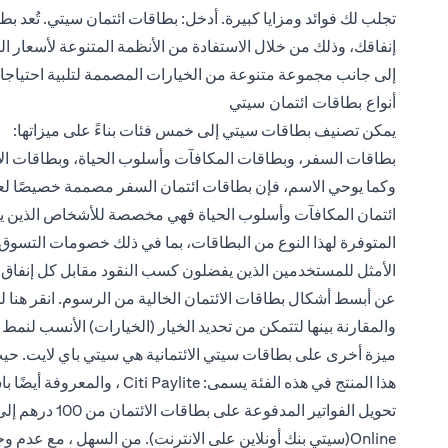
تجلب لك فوائد ومزايا كبيرة. أدخل: بطاقات ائتمان سيتي. تُعد بط
إنفاقك، وذلك من خلال الاستفادة من الأنظمة المتنوعة لأسعار الف
إلى جانب مجموعة متنوعة من الخيارات المصممة لتلبية احتياجات
أنواع بطاقات ائتمان سيتي
يمكن تصنيف بطاقات سيتي إلى خمس فئات بناءً على ميزاتها:
بطاقات السفر، وبطاقات المكافآت وأسلوب الحياة، وبطاقات الائت
وكما يوحي الاسم، فإن بطاقات ائتمان السفر مصممة خصيصًا لع
ائتمان المكافآت وأسلوب الحياة فهي مخصصة للأشخاص الذين ير
المتوفرة لهذا النوع من البطاقات، بما في ذلك خصومات التسوق 
الأمثل للمستخدمين الذين يفضلون كسب النقود مقابل كل إنفاق، 
عن أبسط أشكال بطاقات الائتمان الخالية من الرسوم. انقر
هنا
لل
والمقارنة بينها لتتمكن من تحديد الخيار (الخيارات) الأنسب لنمط 
ميزة أخرى على بطاقات سيتي الائتمانية هي سيتي باي لايت. حيث 
هذا المنتج في هذه الفئة يسمى:
Online(سيتي بنك أونلاين على الانترنت). من السهل ، مع ع