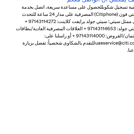
ية تسجيل شكوىللحصول على مساعدة سريعة، اتصل بخدمة
سيتي فون (Citiphone) المصرفية على مدار 24 ساعة للتحدث
إلى ممثل سيتي؛ سيتي جولد برايفت كلاينت: 97143114272 +
سيتي جولد: 97143114653 + العلاقات المصرفية العادية/بطاقات
الائتمان/القروض: 97143114000 + أو راسلنا على:
uaeservice@citi.comللتقدم بالشكاوى شخصياً: تفضل بزيارة
نا.