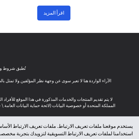
اقرأ المزيد
تُطبق شروط وأ
الآراء الواردة هنا لا تعبر سوى عن وجهة نظر المؤلفين ولا تمثل 
لا يتم تقديم المنتجات والخدمات المذكورة في هذا الموقع للأفراد ال
المملكة المتحدة أو خصوصية البيانات (لائحة حماية البيانات العامة 
*GDPR – اللائحة العامة لحماية البيانات؛ * LGPD – Lei Geral de Proteção de Dados Pessoais ; *NZPA – قانون الخصوصية النيوزيلندي
يستخدم موقعنا ملفات تعريف الارتباط. ملفات تعريف الارتباط الأساسي
استخدامنا لملفات تعريف الارتباط التسويقية لتزويدك بتجربة مخصصة ع