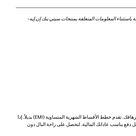
باستثناء المعلومات المتعلقة بمنتجات سيتي بنك إن.إيه-
يمكن أن يؤدي الدفع مقابل عمليات شراء كبيرة في معاملة واحدة إلى إحداث فجوة في ميزانيتك الشهرية - وإرهاقك. تقدم خطط الأقساط الشهرية المتساوية (EMI) بديلاً. إذا
 دفع يناسب عاداتك المالية. لتحصل على راحة البال دون