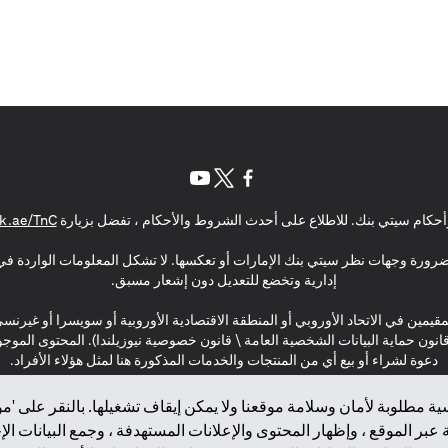
(opens in a new tab)
(opens in a new tab)
(opens in a new tab)
حكام سيتي بنك. للاطلاع على أحدث الشروط والأحكام ، تفضل بزيارة
k.ae/TnC
بالضرورة وجهات نظر سيتي بنك الإمارات أو تعكسها. لا تشكل المعلومات الواردة في 
إدارية وتخضع للتعديل دون إشعار مسبق.
مقيمين في الاتحاد الأوروبي أو المنطقة الاقتصادية الأوروبية أو سويسرا أو غيرنس
\ قانون حماية البيانات الشخصية العامة \ قانون خصوصية نيوزيلندا). المحتوى ال
دعوة لشراء أو بيع أي من المنتجات والخدمات المذكورة هنا لمثل هؤلاء الأفراد.
ة مطلوبة لأمان وسلامة موقعنا ولا يمكن إيقاف تشغيلها. بالنقر على 'مو
بر الموقع ، وإظهار المحتوى والإعلانات المستهدفة ، وجمع البيانات ال