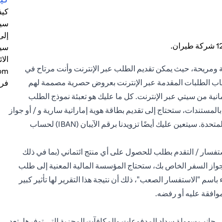
كيف
 ومريحة، حيث يمكن تقديم الطلب عبر الإنترنت وأنت مرتاح في
صحاب الطلبات المقدمة عبر الإنترنت بعروض حصرية مصممة لهم
فرع
نية من سيتي عبر الإنترنت. كل ما عليك هو تعبئة نموذج الطلب
مستندات، ستحتاج إلى تقديم بطاقة هوية إماراتية سارية و / أو جواز
سفر و / أو صورة عن تأشيرة إقامة سارية في الإمارات العربية المتحدة. سيتعين عليك أيضًا تزويدنا برقم الآيبان (IBAN) لحساب
ستفسار / التقدم بطلب للحصول على أي منتج ائتماني (بما في ذلك
و جواز السفر الخاص بك، ستحتاج المؤسسة المالية المعنية إلى طلب
ء باسم "الاستفسار الصعب"، ذلك أن نتيجة هذا التقرير لها تأثير كبير
موافقة عليه أو رفضه.
فإلى جانب سهولة سداد المدفوعات والمكافآت المجزية التي توفرها، تعد