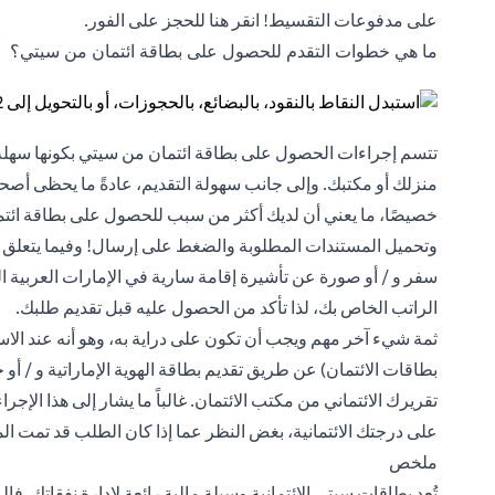
على مدفوعات التقسيط! انقر
هنا
للحجز على الفور.
ما هي خطوات التقدم للحصول على بطاقة ائتمان من سيتي؟
تتسم إجراءات الحصول على بطاقة ائتمان من سيتي بكونها سهلة
منزلك أو مكتبك. وإلى جانب سهولة التقديم، عادةً ما يحظى أ
خصيصًا، ما يعني أن لديك أكثر من سبب للحصول على بطاقة ائتما
وتحميل المستندات المطلوبة والضغط على إرسال! وفيما يتعلق بال
الراتب الخاص بك، لذا تأكد من الحصول عليه قبل تقديم طلبك.
ثمة شيء آخر مهم ويجب أن تكون على دراية به، وهو أنه عند الا
بطاقات الائتمان) عن طريق تقديم بطاقة الهوية الإماراتية و / أ
تقريرك الائتماني من مكتب الائتمان. غالباً ما يشار إلى هذا الإجرا
على درجتك الائتمانية، بغض النظر عما إذا كان الطلب قد تمت ال
ملخص
تُعد بطاقات سيتي الائتمانية وسيلة مالية رائعة لإدارة نفقاتك. 