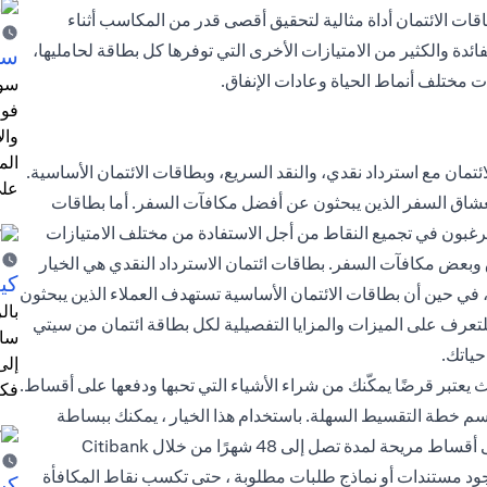
اقات الائتمان أداة مثالية لتحقيق أقصى قدر من المكاسب أثناء
ائدة والكثير من الامتيازات الأخرى التي توفرها كل بطاقة لحامليها،
سا
 مختلف أنماط الحياة وعادات الإنفاق.
سوا
فوا
وال
الم
مان مع استرداد نقدي، والنقد السريع، وبطاقات الائتمان الأساسية.
على
شاق السفر الذين يبحثون عن أفضل مكافآت السفر. أما بطاقات
غبون في تجميع النقاط من أجل الاستفادة من مختلف الامتيازات
وبعض مكافآت السفر. بطاقات ائتمان الاسترداد النقدي هي الخيار
كي
في حين أن بطاقات الائتمان الأساسية تستهدف العملاء الذين يبحثون
تعرف على الميزات والمزايا التفصيلية لكل بطاقة ائتمان من سيتي
ساه
حياتك.
إلى
يعتبر قرضًا يمكّنك من شراء الأشياء التي تحبها ودفعها على أقساط.
فكر
 Citi Paylite ، والمعروفة أيضًا باسم خطة التقسيط السهلة. باستخدام هذا الخيار ، يمكنك ببساطة
تحويل الفواتير المدفوعة على بطاقات الائتمان من 100 درهم إلى أقساط مريحة لمدة تصل إلى 48 شهرًا من خلال Citibank
دم وجود مستندات أو نماذج طلبات مطلوبة ، حتى تكسب نقاط المكافأة
كي