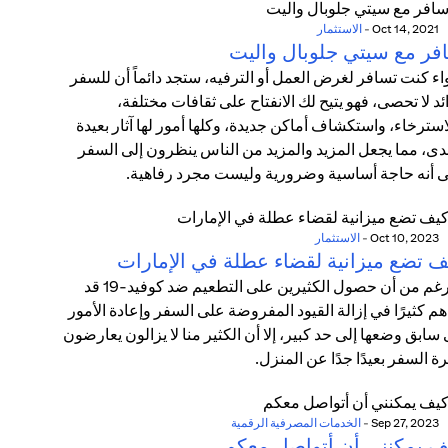
Oct 14, 2021
-
الاستثمار
فر مع سيتي جلوبال واليت
ء كنت تسافر لغرض العمل أو الترفيه، ستجد دائماً أن للسفر
ئد لا تحصى، فهو يتيح لك الانفتاح على ثقافات مختلفة،
استرخاء، واستكشاف أماكن جديدة، وكلها أمور لها آثار بعيدة
دى، مما يجعل المزيد والمزيد من الناس ينظرون إلى السفر
 أنه حاجة أساسية وضرورية وليست مجرد رفاهية.
Oct 10, 2023
-
الاستثمار
ف تضع ميزانية لقضاء عطلة في الإمارات
بالرغم من أن حصول الكثيرين على التطعيم ضد كوفيد-19 قد
م كثيرًا في إزالة القيود المفروضة على السفر وإعادة الأمور
 سابق وضعها إلى حد كبير، إلا أن الكثير منا لا يزالون يعارضون
ة السفر بعيدًا جدًا عن المنزل.
Sep 27, 2023
-
الخدمات المصرفية الرقمية
ف يمكنني أن أتواصل معكم