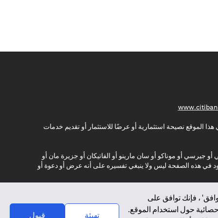
(opens in a new tab)
www.citiban
هذا الموقع نصيحة استثمارية أو عرضًا للاستثمار أو تقديم خدمات
ي أو جيرسي أو موناكو أو سان مارينو أو الفاتيكان أو جزيرة مان أو
موجود في هذه الصفحة ليس ولا ينبغي تفسيره على أنه عرض أو دعوة أو
افق' ، فإنك توافق على
إحصائية حول استخدام الموقع.
تهيئة
قبول