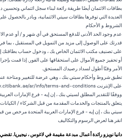
بطاقات الائتمان أيضًا طريقة رائعة لبناء سجل ائتماني وتحسين درج
العديدة التي توفرها بطاقات سيتي الائتمانية، وبادر بالحصول عل
الشروط و الأحكام
عدم وجود الحد الأدنى للدفع المستحق في أي شهر و / أو عدم ال
قدرتك على الوصول إلى مزيد من التمويل في المستقبل ، بما في ذل
على تصنيف مكتب الائتمان الخاص بك ، ودخول حساب بطاقتك إلى د
أو تحفيز جميع الأموال على استحقاقها على الفور. إذا قمت بإجر
الأمر وقتًا أطول لسداد رصيدك المستحق.
تطبق شروط وأحكام سيتي بنك ، وهي عرضة للتغيير ومتاحة عند ا
على الإنترنت
.citibank.ae/ar/info/terms-and-conditions
ووفقًا للتقدير المطلق لسيتي بنك ، إن إيه - فرع الإمارات العربية
يتعلق بالمنتجات والخدمات المقدمة من قبل الشركاء / الكيانات 
سيتي بنك ، إن إيه - فرع الإمارات العربية المتحدة مرخص من قبل
(opens in a new tab)
انقر هنا
لعرض الرسوم والتكاليف
دانيا نويزو رائدة أعمال مبدعة مقيمة في لاغوس ، نيجيريا. تقضي