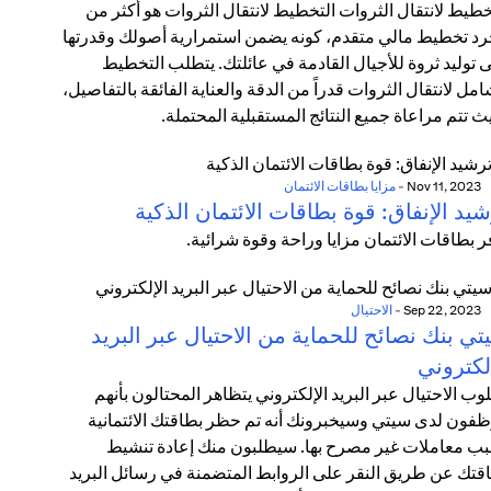
خطيط لانتقال الثروات التخطيط لانتقال الثروات هو أكثر من
د تخطيط مالي متقدم، كونه يضمن استمرارية أصولك وقدرتها
 توليد ثروة للأجيال القادمة في عائلتك. يتطلب التخطيط
امل لانتقال الثروات قدراً من الدقة والعناية الفائقة بالتفاصيل،
ث تتم مراعاة جميع النتائج المستقبلية المحتملة.
Nov 11, 2023
-
مزايا بطاقات الائتمان
يد الإنفاق: قوة بطاقات الائتمان الذكية
ر بطاقات الائتمان مزايا وراحة وقوة شرائية.
Sep 22, 2023
-
الاحتيال
ي بنك نصائح للحماية من الاحتيال عبر البريد
لكتروني
وب الاحتيال عبر البريد الإلكتروني يتظاهر المحتالون بأنهم
فون لدى سيتي وسيخبرونك أنه تم حظر بطاقتك الائتمانية
ب معاملات غير مصرح بها. سيطلبون منك إعادة تنشيط
قتك عن طريق النقر على الروابط المتضمنة في رسائل البريد