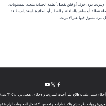
الإنترنت دون خوف أو قلق بفضل أنظمة الحماية متعدد المستويات.
 عطلة، أو سافر بالحافلة أو القطار أو الطائرة باستخدام بطاقة
 مرة تتسوق فيها عبر الإنترنت.
(opens in a new tab)
(opens in a new tab)
(opens in a new tab)
حكام سيتي بنك. للاطلاع على أحدث الشروط والأحكام ، تفضل بزيارة
k.ae/TnC
بالضرورة وجهات نظر سيتي بنك الإمارات أو تعكسها. لا تشكل المعلومات الواردة في 