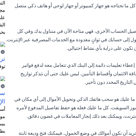
الت
كل ما تحتاجه هو جهاز كمبيوتر أو جهاز لوحي أو هاتف ذكي متصل
مجر
على
الش
صيل الحساب الأخرى، فهي متاحة الآن في متناول يدك وفي كل
بحي
ل إلى حسابك في ثوانٍ معدودة مع الخدمات المصرفية عبر الإنترنت.
ن تكون على دراية بأي نشاط احتيالي.
ترش
عطاء تعليمات دائمة إلى البنك الذي تتعامل معه لدفع فواتير
توف
ة الائتمان وأقساط التأمين. ليس عليك حتى أن تتذكر تواريخ
التاريخ المحدد دون تأخير.
سيت
ما عليك هو سحب هاتفك الذكي وتحويل الأموال إلى أي مكان في
الإ
موز السويفت. كل ما عليك فعله هو حفظ تفاصيل المدفوع لأمره
أسل
رنت، ويمكنك بعد ذلك إنجاز المعاملات في غضون دقائق.
موظ
بسب
بطا
ا تريد أن تكون أموالك في وضع الخمول، فيمكنك فتح وديعة ثابتة