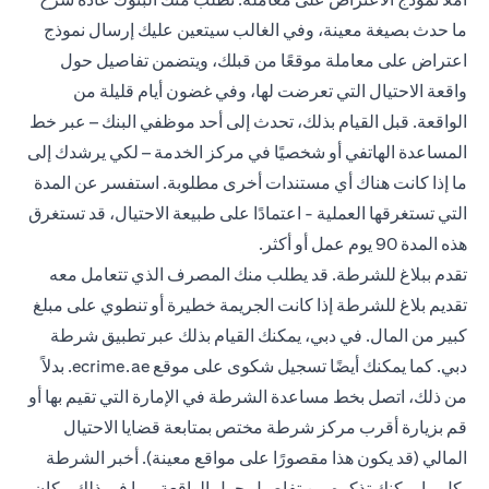
ما حدث بصيغة معينة، وفي الغالب سيتعين عليك إرسال نموذج
اعتراض على معاملة موقعًا من قبلك، ويتضمن تفاصيل حول
واقعة الاحتيال التي تعرضت لها، وفي غضون أيام قليلة من
الواقعة. قبل القيام بذلك، تحدث إلى أحد موظفي البنك – عبر خط
المساعدة الهاتفي أو شخصيًا في مركز الخدمة – لكي يرشدك إلى
ما إذا كانت هناك أي مستندات أخرى مطلوبة. استفسر عن المدة
التي تستغرقها العملية - اعتمادًا على طبيعة الاحتيال، قد تستغرق
هذه المدة 90 يوم عمل أو أكثر.
تقدم ببلاغ للشرطة. قد يطلب منك المصرف الذي تتعامل معه
تقديم بلاغ للشرطة إذا كانت الجريمة خطيرة أو تنطوي على مبلغ
كبير من المال. في دبي، يمكنك القيام بذلك عبر تطبيق شرطة
دبي. كما يمكنك أيضًا تسجيل شكوى على موقع ecrime.ae. بدلاً
من ذلك، اتصل بخط مساعدة الشرطة في الإمارة التي تقيم بها أو
قم بزيارة أقرب مركز شرطة مختص بمتابعة قضايا الاحتيال
المالي (قد يكون هذا مقصورًا على مواقع معينة). أخبر الشرطة
بكل ما يمكنك تذكره من تفاصيل حول الواقعة، بما في ذلك مكان