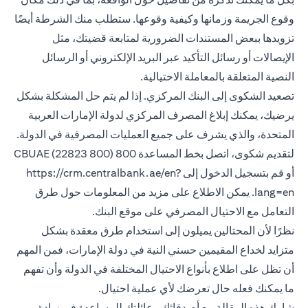
وقوع الجريمة وزمانها وكيفية وقوعها. ستطلب منك الشرطة أيضًا
تزويدها ببعض المستندات الضرورية لمتابعة قضيتك، مثل
الإيصالات أو رسائل التأكيد عبر البريد الإلكتروني أو الرسائل
النصية المتعلقة بالمعاملة الاحتيالية.
تصعيد الشكوى إلى البنك المركزي. إذا لم يتم حل المشكلة بشكل
يرضيك، يمكنك إبلاغ المصرف المركزي لدولة الإمارات العربية
المتحدة، والذي يشرف على جميع العمليات المصرفية في الدولة.
لتقديم شكوى، اتصل بخط المساعدة 800 CBUAE (22823 800)
أو قم بتسجيل الدخول إلى
https://crm.centralbank.ae/en?
lang=en
. يمكن الاطلاع على مزيد من المعلومات حول طرق
التعامل مع الاحتيال المصرفي على موقع البنك.
نظرًا لأن المحتالين يميلون إلى استخدام طرق معقدة بشكل
متزايد لخداع المقيمين حسني النية في دولة الإمارات، فمن المهم
أن تظل على اطلاع بأنواع الاحتيال المختلفة في الدولة وأن تفهم
ما يمكنك فعله حال تعرضك لأي عملية احتيال.
شارك هذه المقالة مع أصدقائك وعائلتك للمساعدة في زيادة