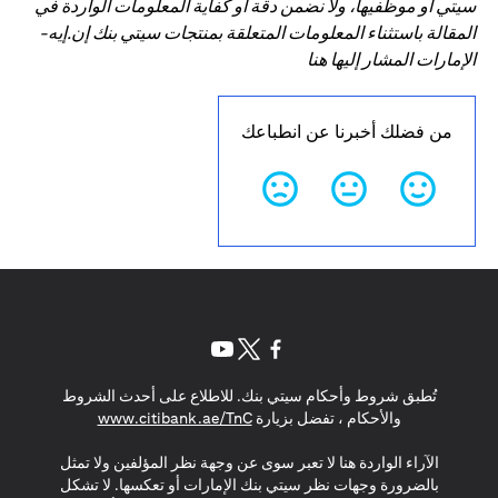
سيتي أو موظفيها، ولا نضمن دقة أو كفاية المعلومات الواردة في
المقالة باستثناء المعلومات المتعلقة بمنتجات سيتي بنك إن.إيه-
الإمارات المشار إليها هنا
من فضلك أخبرنا عن انطباعك
opens in a new tab
opens in a new tab
opens in a new tab
تُطبق شروط وأحكام سيتي بنك. للاطلاع على أحدث الشروط
s in a new tab
والأحكام ، تفضل بزيارة
www.citibank.ae/TnC
الآراء الواردة هنا لا تعبر سوى عن وجهة نظر المؤلفين ولا تمثل
بالضرورة وجهات نظر سيتي بنك الإمارات أو تعكسها. لا تشكل