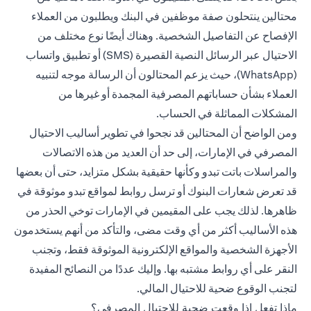
محتالين ينتحلون صفة موظفين في البنك ويطلبون من العملاء
الإفصاح عن التفاصيل الشخصية. وهناك أيضًا نوع مختلف من
الاحتيال عبر الرسائل النصية القصيرة (SMS) أو تطبيق واتساب
(WhatsApp)، حيث يزعم المحتالون أن الرسالة موجه لتنبيه
العملاء بشأن حساباتهم المصرفية المجمدة أو غيرها من
المشكلات المماثلة في الحساب.
ومن الواضح أن المحتالين قد نجحوا في تطوير أساليب الاحتيال
المصرفي في الإمارات، إلى حد أن العديد من هذه الاتصالات
والمراسلات باتت تبدو وكأنها حقيقية بشكل متزايد، حتى أن بعضها
قد تعرض شعارات البنوك أو ترسل روابط لمواقع تبدو موثوقة في
ظاهرها. لذلك يجب على المقيمين في الإمارات توخي الحذر من
هذه الأساليب أكثر من أي وقت مضى، والتأكد من أنهم يستخدمون
الأجهزة الشخصية والمواقع الإلكترونية الموثوقة فقط، وتجنب
النقر على أي روابط مشتبه بها. وإليك عددًا من النصائح المفيدة
لتجنب الوقوع ضحية للاحتيال المالي.
ماذا تفعل إذا وقعت ضحية للاحتيال المصرفي؟