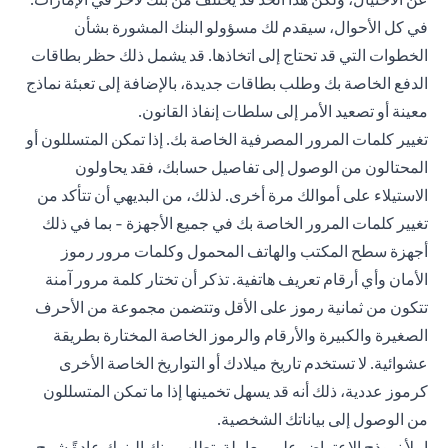
في كل الأحوال، سيقدم لك مسؤولو البنك المشورة بشأن
الخطوات التي قد تحتاج إلى اتخاذها. قد يشمل ذلك حظر بطاقات
الدفع الخاصة بك وطلب بطاقات جديدة، بالإضافة إلى تعبئة نماذج
معينة أو تصعيد الأمر إلى سلطات إنفاذ القانون.
تغيير كلمات المرور المصرفية الخاصة بك. إذا تمكن المتسللون أو
المحتالون من الوصول إلى تفاصيل حسابك، فقد يحاولون
الاستيلاء على أموالك مرة أخرى. لذلك، من البديهي أن تتأكد من
تغيير كلمات المرور الخاصة بك في جميع الأجهزة - بما في ذلك
أجهزة سطح المكتب والهاتف المحمول وكلمات مرور رموز
الأمان وأي أرقام تعريف هاتفية. تذكر أن تختار كلمة مرور آمنة
تتكون من ثمانية رموز على الأقل وتتضمن مجموعة من الأحرف
الصغيرة والكبيرة والأرقام والرموز الخاصة المختارة بطريقة
عشوائية. لا تستخدم تاريخ ميلادك أو التواريخ الخاصة الأخرى
كرموز عددية، ذلك أنه قد يسهل تخمينها إذا ما تمكن المتسللون
من الوصول إلى بياناتك الشخصية.
املأ نموذج الاعتراض على معاملة. تطلب منك البنوك عادةً شرح