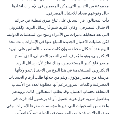
مجموعة من التدابير التي يمكن للمقيمين في الإمارات اتخاذها
حال وقوعهم ضحايا للاحتيال المصرفي.
دأب المحتالون في السابق على اتباع طرق نمطية في جرائم
الاحتيال المصرفي، وكان أكثرها شيوعًا رسائل البريد الإلكتروني
التي تعد ضحاياها بميراث من الأمراء ومنح من المنظمات الدولية.
لكن عمليات الاحتيال الجديدة المبلغ عنها في الإمارات باتت تتخذ
اليوم عدة أشكال مختلفة، وإن كانت تنصب بالأساس على البريد
الإلكتروني، وهو ما يُعرف باسم التصيد الاحتيالي، الذي أصبح
مصدر قلق كبير للمستخدمين، وذلك نظرًا لأن رسائل البريد
الإلكتروني المستخدمة في هذا النوع من الاحتيال تبدو وكأنها
مرسلة من مصدر موثوق، ويتم من خلالها طلب أرقام الحسابات
المصرفية وكلمات المرور بزعم أنها مطلوبة لعدد من الأسباب
المتعلقة بحساب العميل. وقد يطلب المحتالون كذلك تزويدهم
بتفاصيل سرية حول هوية العميل، أو قد يزعمون أنك فزت في
واحدة من السحوبات التي تديرها مؤسسات مقرها الإمارات. وفي
بعض الحالات، قد يتلقى المقيمون في الدولة اتصالًا هاتفياً من