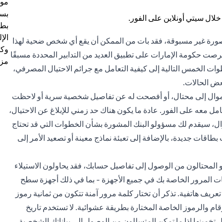
موظ
بسب
بطا
الإ
 بصورة غير مسبوقة، فقد بات من الممكن أن يقع أي شخص ضحية لهذا
وكل
رصت حكومة الإمارات على تطبيق العديد من التدابير المحددة مسبقًا
مزي
 الخمس التالية إلى كيفية التعامل مع جرائم الاحتيال المصرفي،
ض الحالات.
 أموال إلى محتال، أو أفصحت له عن تفاصيل شخصية سرية أو لاحظت
معه على الفور. عادة ما يكون هناك حد زمني للإبلاغ عن الاحتيال،
وال، سيقدم لك مسؤولو البنك المشورة بشأن الخطوات التي قد تحتاج
اقات جديدة، بالإضافة إلى تعبئة نماذج معينة أو تصعيد الأمر إلى
و المحتالون من الوصول إلى تفاصيل حسابك، فقد يحاولون الاستيلاء
مات المرور الخاصة بك في جميع الأجهزة - بما في ذلك أجهزة سطح
ريف هاتفية. تذكر أن تختار كلمة مرور آمنة تتكون من ثمانية رموز
م والرموز الخاصة المختارة بطريقة عشوائية. لا تستخدم تاريخ
ل تخمينها إذا ما تمكن المتسللون من الوصول إلى بياناتك الشخصية.