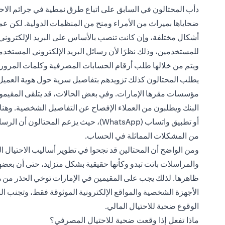
دأب المحتالون في السابق على اتباع طرق نمطية في جرائم الاحتي
ضحاياها بميراث من الأمراء ومنح من المنظمات الدولية. لكن عمليا
أشكال مختلفة، وإن كانت تنصب بالأساس على البريد الإلكتروني، 
للمستخدمين، وذلك نظرًا لأن رسائل البريد الإلكتروني المستخدم
ويتم من خلالها طلب أرقام الحسابات المصرفية وكلمات المرور ب
يطلب المحتالون كذلك تزويدهم بتفاصيل سرية حول هوية العميل،
مؤسسات مقرها الإمارات. وفي بعض الحالات، قد يتلقى المقيمون 
أو تطبيق واتساب (WhatsApp)، حيث يزعم ال
من المشكلات المماثلة في الحساب.
ومن الواضح أن المحتالين قد نجحوا في تطوير أساليب الاحتيال ا
والمراسلات باتت تبدو وكأنها حقيقية بشكل متزايد، حتى أن بعض
ظاهرها. لذلك يجب على المقيمين في الإمارات توخي الحذر من 
الأجهزة الشخصية والمواقع الإلكترونية الموثوقة فقط، وتجنب الن
الوقوع ضحية للاحتيال المالي.
ماذا تفعل إذا وقعت ضحية للاحتيال المصرفي؟