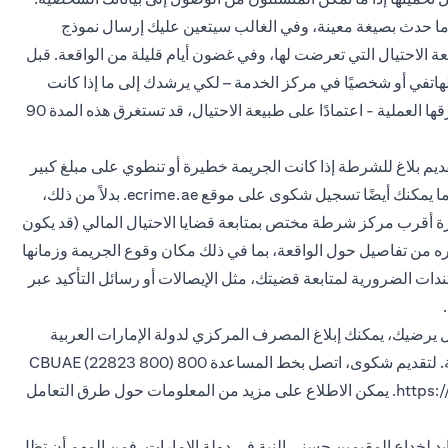
 ما حدث بصيغة معينة، وفي الغالب سيتعين عليك إرسال نموذج
الاحتيال التي تعرضت لها، وفي غضون أيام قليلة من الواقعة. قبل
هاتفي أو شخصيًا في مركز الخدمة – لكي يرشدك إلى ما إذا كانت
هناك أي مستندات أخرى مطلوبة. استفسر عن المدة التي تستغرقها العملية - اعتمادًا على طبيعة الاحتيال، قد تستغرق هذه المدة 90
يم بلاغ للشرطة إذا كانت الجريمة خطيرة أو تنطوي على مبلغ كبير
من المال. في دبي، يمكنك القيام بذلك عبر تطبيق شرطة دبي. كما يمكنك أيضًا تسجيل شكوى على موقع ecrime.ae. بدلاً من ذلك،
رة أقرب مركز شرطة مختص بمتابعة قضايا الاحتيال المالي (قد يكون
ره من تفاصيل حول الواقعة، بما في ذلك مكان وقوع الجريمة وزمانها
ات الضرورية لمتابعة قضيتك، مثل الإيصالات أو رسائل التأكيد عبر
 يرضيك، يمكنك إبلاغ المصرف المركزي لدولة الإمارات العربية
المتحدة، والذي يشرف على جميع العمليات المصرفية في الدولة. لتقديم شكوى، اتصل بخط المساعدة 800 CBUAE (22823 800)
https:
. يمكن الاطلاع على مزيد من المعلومات حول طرق التعامل
د لخداع المقيمين حسني النية في دولة الإمارات، فمن المهم أن تظل