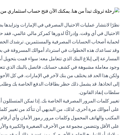
نظرًا لانتشار عمليات الاحتيال المصرفي في الإمارات وتزايدها
الاحتيال في أي وقت. وإدراكًا لدورها كمركز مالي عالمي، فقد ح
لحماية أصحاب الحسابات المصرفية والمستثمرين. ترشدك الخطوات
وقد تساعدك هذه الخطوات في استرداد أموالك المسروقة في بع
المسارعة إلى إبلاغ البنك الذي تتعامل معه: سواء قمت بتحويل
وجود معاملة مشبوهة في كشف حسابك، فاتصل بالبنك الذي تتعامل 
ولكن هذا الحد قد يختلف من بنك لآخر في الإمارات. في كل الأح
إلى اتخاذها. قد يشمل ذلك حظر بطاقات الدفع الخاصة بك وطلب بط
سلطات إنفاذ القانون.
تغيير كلمات المرور المصرفية الخاصة بك. إذا تمكن المتسللون أ
على أموالك مرة أخرى. لذلك، من البديهي أن تتأكد من تغيير كل
المكتب والهاتف المحمول وكلمات مرور رموز الأمان وأي أرقام تع
على الأقل وتتضمن مجموعة من الأحرف الصغيرة والكبيرة والأرقا
ميلادك أو التواريخ الخاصة الأخرى كرموز عددية، ذلك أنه قد يسه