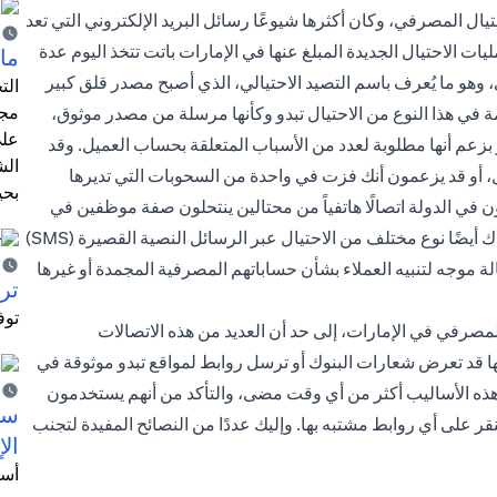
ال المصرفي، وكان أكثرها شيوعًا رسائل البريد الإلكتروني التي تعد
ت الاحتيال الجديدة المبلغ عنها في الإمارات باتت تتخذ اليوم عدة
ما 
وهو ما يُعرف باسم التصيد الاحتيالي، الذي أصبح مصدر قلق كبير
الت
مجر
ة في هذا النوع من الاحتيال تبدو وكأنها مرسلة من مصدر موثوق،
على
زعم أنها مطلوبة لعدد من الأسباب المتعلقة بحساب العميل. وقد
الش
 أو قد يزعمون أنك فزت في واحدة من السحوبات التي تديرها
بحي
في الدولة اتصالًا هاتفياً من محتالين ينتحلون صفة موظفين في
البنك ويطلبون من العملاء الإفصاح عن التفاصيل الشخصية. وهناك أيضًا نوع مختلف من الاحتيال عبر الرسائل النصية القصيرة (SMS)
محتالون أن الرسالة موجه لتنبيه العملاء بشأن حساباتهم المصرفية المجمدة أو غيرها
ترش
توف
لمصرفي في الإمارات، إلى حد أن العديد من هذه الاتصالات
ها قد تعرض شعارات البنوك أو ترسل روابط لمواقع تبدو موثوقة في
هذه الأساليب أكثر من أي وقت مضى، والتأكد من أنهم يستخدمون
سيت
قر على أي روابط مشتبه بها. وإليك عددًا من النصائح المفيدة لتجنب
الإ
أسل