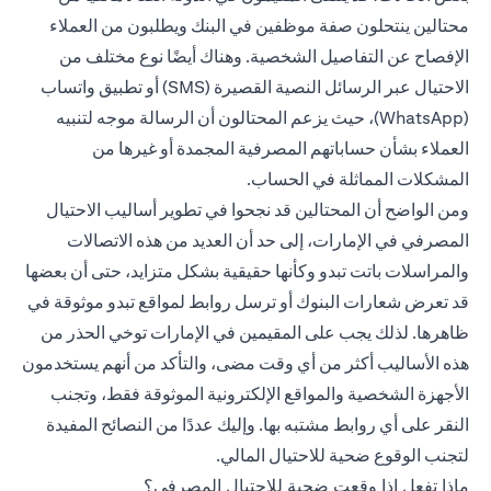
محتالين ينتحلون صفة موظفين في البنك ويطلبون من العملاء
الإفصاح عن التفاصيل الشخصية. وهناك أيضًا نوع مختلف من
الاحتيال عبر الرسائل النصية القصيرة (SMS) أو تطبيق واتساب
(WhatsApp)، حيث يزعم المحتالون أن الرسالة موجه لتنبيه
العملاء بشأن حساباتهم المصرفية المجمدة أو غيرها من
المشكلات المماثلة في الحساب.
ومن الواضح أن المحتالين قد نجحوا في تطوير أساليب الاحتيال
المصرفي في الإمارات، إلى حد أن العديد من هذه الاتصالات
والمراسلات باتت تبدو وكأنها حقيقية بشكل متزايد، حتى أن بعضها
قد تعرض شعارات البنوك أو ترسل روابط لمواقع تبدو موثوقة في
ظاهرها. لذلك يجب على المقيمين في الإمارات توخي الحذر من
هذه الأساليب أكثر من أي وقت مضى، والتأكد من أنهم يستخدمون
الأجهزة الشخصية والمواقع الإلكترونية الموثوقة فقط، وتجنب
النقر على أي روابط مشتبه بها. وإليك عددًا من النصائح المفيدة
لتجنب الوقوع ضحية للاحتيال المالي.
ماذا تفعل إذا وقعت ضحية للاحتيال المصرفي؟