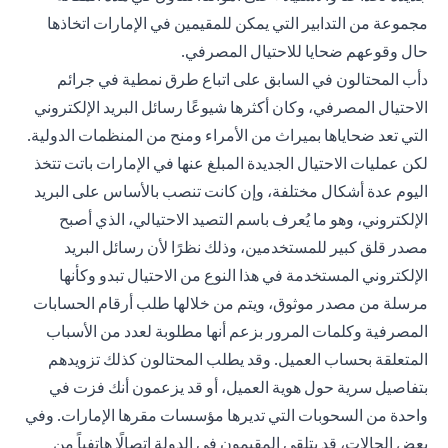
مجموعة من التدابير التي يمكن للمقيمين في الإمارات اتخاذها
حال وقوعهم ضحايا للاحتيال المصرفي.
دأب المحتالون في السابق على اتباع طرق نمطية في جرائم
الاحتيال المصرفي، وكان أكثرها شيوعًا رسائل البريد الإلكتروني
التي تعد ضحاياها بميراث من الأمراء ومنح من المنظمات الدولية.
لكن عمليات الاحتيال الجديدة المبلغ عنها في الإمارات باتت تتخذ
اليوم عدة أشكال مختلفة، وإن كانت تنصب بالأساس على البريد
الإلكتروني، وهو ما يُعرف باسم التصيد الاحتيالي، الذي أصبح
مصدر قلق كبير للمستخدمين، وذلك نظرًا لأن رسائل البريد
الإلكتروني المستخدمة في هذا النوع من الاحتيال تبدو وكأنها
مرسلة من مصدر موثوق، ويتم من خلالها طلب أرقام الحسابات
المصرفية وكلمات المرور بزعم أنها مطلوبة لعدد من الأسباب
المتعلقة بحساب العميل. وقد يطلب المحتالون كذلك تزويدهم
بتفاصيل سرية حول هوية العميل، أو قد يزعمون أنك فزت في
واحدة من السحوبات التي تديرها مؤسسات مقرها الإمارات. وفي
بعض الحالات، قد يتلقى المقيمون في الدولة اتصالًا هاتفياً من