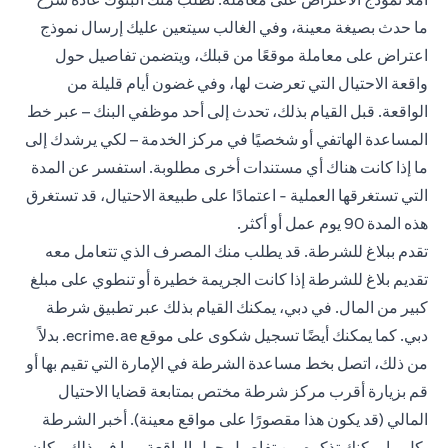
ما حدث بصيغة معينة، وفي الغالب سيتعين عليك إرسال نموذج
اعتراض على معاملة موقعًا من قبلك، ويتضمن تفاصيل حول
واقعة الاحتيال التي تعرضت لها، وفي غضون أيام قليلة من
الواقعة. قبل القيام بذلك، تحدث إلى أحد موظفي البنك – عبر خط
المساعدة الهاتفي أو شخصيًا في مركز الخدمة – لكي يرشدك إلى
ما إذا كانت هناك أي مستندات أخرى مطلوبة. استفسر عن المدة
التي تستغرقها العملية - اعتمادًا على طبيعة الاحتيال، قد تستغرق
هذه المدة 90 يوم عمل أو أكثر.
تقدم ببلاغ للشرطة. قد يطلب منك المصرف الذي تتعامل معه
تقديم بلاغ للشرطة إذا كانت الجريمة خطيرة أو تنطوي على مبلغ
كبير من المال. في دبي، يمكنك القيام بذلك عبر تطبيق شرطة
دبي. كما يمكنك أيضًا تسجيل شكوى على موقع ecrime.ae. بدلاً
من ذلك، اتصل بخط مساعدة الشرطة في الإمارة التي تقيم بها أو
قم بزيارة أقرب مركز شرطة مختص بمتابعة قضايا الاحتيال
المالي (قد يكون هذا مقصورًا على مواقع معينة). أخبر الشرطة
بكل ما يمكنك تذكره من تفاصيل حول الواقعة، بما في ذلك مكان