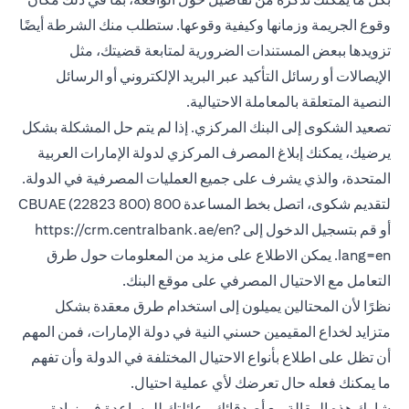
وقوع الجريمة وزمانها وكيفية وقوعها. ستطلب منك الشرطة أيضًا
تزويدها ببعض المستندات الضرورية لمتابعة قضيتك، مثل
الإيصالات أو رسائل التأكيد عبر البريد الإلكتروني أو الرسائل
النصية المتعلقة بالمعاملة الاحتيالية.
تصعيد الشكوى إلى البنك المركزي. إذا لم يتم حل المشكلة بشكل
يرضيك، يمكنك إبلاغ المصرف المركزي لدولة الإمارات العربية
المتحدة، والذي يشرف على جميع العمليات المصرفية في الدولة.
لتقديم شكوى، اتصل بخط المساعدة 800 CBUAE (22823 800)
أو قم بتسجيل الدخول إلى
https://crm.centralbank.ae/en?
lang=en
. يمكن الاطلاع على مزيد من المعلومات حول طرق
التعامل مع الاحتيال المصرفي على موقع البنك.
نظرًا لأن المحتالين يميلون إلى استخدام طرق معقدة بشكل
متزايد لخداع المقيمين حسني النية في دولة الإمارات، فمن المهم
أن تظل على اطلاع بأنواع الاحتيال المختلفة في الدولة وأن تفهم
ما يمكنك فعله حال تعرضك لأي عملية احتيال.
شارك هذه المقالة مع أصدقائك وعائلتك للمساعدة في زيادة