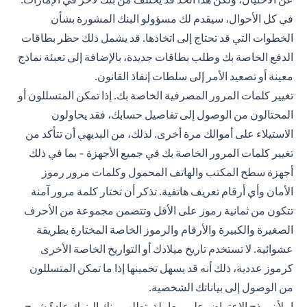
في كل الأحوال، سيقدم لك مسؤولو البنك المشورة بشأن
الخطوات التي قد تحتاج إلى اتخاذها. قد يشمل ذلك حظر بطاقات
الدفع الخاصة بك وطلب بطاقات جديدة، بالإضافة إلى تعبئة نماذج
معينة أو تصعيد الأمر إلى سلطات إنفاذ القانون.
تغيير كلمات المرور المصرفية الخاصة بك. إذا تمكن المتسللون أو
المحتالون من الوصول إلى تفاصيل حسابك، فقد يحاولون
الاستيلاء على أموالك مرة أخرى. لذلك، من البديهي أن تتأكد من
تغيير كلمات المرور الخاصة بك في جميع الأجهزة - بما في ذلك
أجهزة سطح المكتب والهاتف المحمول وكلمات مرور رموز
الأمان وأي أرقام تعريف هاتفية. تذكر أن تختار كلمة مرور آمنة
تتكون من ثمانية رموز على الأقل وتتضمن مجموعة من الأحرف
الصغيرة والكبيرة والأرقام والرموز الخاصة المختارة بطريقة
عشوائية. لا تستخدم تاريخ ميلادك أو التواريخ الخاصة الأخرى
كرموز عددية، ذلك أنه قد يسهل تخمينها إذا ما تمكن المتسللون
من الوصول إلى بياناتك الشخصية.
املأ نموذج الاعتراض على معاملة. تطلب منك البنوك عادةً شرح