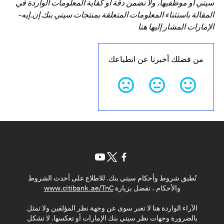
سيتي أو موظفيها، ولا نضمن دقة أو كفاية المعلومات الواردة في
المقالة باستثناء المعلومات المتعلقة بمنتجات سيتي بنك إن.إيه-
الإمارات المشار إليها هنا
من فضلك أخبرنا عن انطباعك
(opens in a new tab)
(opens in a new tab)
(opens in a new tab)
تُطبق شروط وأحكام سيتي بنك. للاطلاع على أحدث الشروط
(opens in a new tab)
والأحكام ، تفضل بزيارة
www.citibank.ae/TnC
الآراء الواردة هنا لا تعبر سوى عن وجهة نظر المؤلفين ولا تمثل
بالضرورة وجهات نظر سيتي بنك الإمارات أو تعكسها. لا تشكل