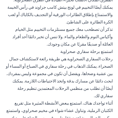
يمكنك أيضًا التخييم في لونج بيتش كامب جراوند في رأس الخيمة
والاستمتاع بإطلاق الطائرات الورقية أو التجديف بالكاياك أو لعب
الكرة الطائرة على الشاطئ.
تذكر أن تصطحب معك جميع مستلزمات التخييم مثل الخيام
وأكياس النوم والطعام والماء. ولا تنس أن تخبر دائمًا أحد أفراد
العائلة أو صديقًا مقربًا عن مكان وجودك.
استمتع برحلة سفاري صحراوية
رحلات السفاري الصحراوية هي طريقة رائعة لاستكشاف جمال
الصحراء. يمكنك الذهاب في رحلة سفاري في الصباح أو المساء أو
بين عشية وضحاها، ويفضل أن تكون في مجموعة وليس بمفردك.
ابحث دائمًا عن مسارك بدقة واتخذ الاحتياطات اللازمة. يمكنك
أيضًا أن تطلب من منظمي الرحلات المعتمدين تنظيم رحلة
سفاري لك.
أثناء تواجدك هناك، استمتع ببعض الأنشطة المثيرة مثل تقريع
الكثبان الرملية، وتناول عشاء شواء في مخيم صحراوي، واستمتع
بركوب الجمال، وشاهد صقرًا يطير وقم برسم الحناء على يديك.