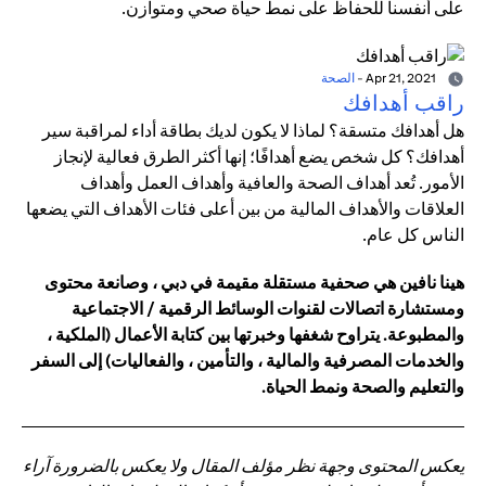
على أنفسنا للحفاظ على نمط حياة صحي ومتوازن.
Apr 21, 2021
-
الصحة
راقب أهدافك
هل أهدافك متسقة؟ لماذا لا يكون لديك بطاقة أداء لمراقبة سير
أهدافك؟ كل شخص يضع أهدافًا؛ إنها أكثر الطرق فعالية لإنجاز
الأمور. تُعد أهداف الصحة والعافية وأهداف العمل وأهداف
العلاقات والأهداف المالية من بين أعلى فئات الأهداف التي يضعها
الناس كل عام.
هينا نافين هي صحفية مستقلة مقيمة في دبي ، وصانعة محتوى
ومستشارة اتصالات لقنوات الوسائط الرقمية / الاجتماعية
والمطبوعة. يتراوح شغفها وخبرتها بين كتابة الأعمال (الملكية ،
والخدمات المصرفية والمالية ، والتأمين ، والفعاليات) إلى السفر
والتعليم والصحة ونمط الحياة.
يعكس المحتوى وجهة نظر مؤلف المقال ولا يعكس بالضرورة آراء