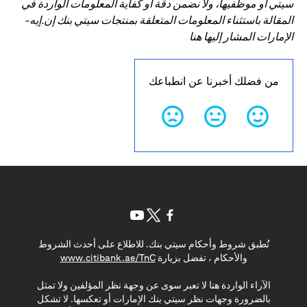
سيتي أو موظفيها، ولا نضمن دقة أو كفاية المعلومات الواردة في
المقالة باستثناء المعلومات المتعلقة بمنتجات سيتي بنك إن.إيه-
الإمارات المشار إليها هنا
من فضلك أخبرنا عن انطباعك
opens in a new tab
opens in a new tab
opens in a new tab
تُطبق شروط وأحكام سيتي بنك. للاطلاع على أحدث الشروط
s in a new tab
والأحكام ، تفضل بزيارة
www.citibank.ae/TnC
الآراء الواردة هنا لا تعبر سوى عن وجهة نظر المؤلفين ولا تمثل
بالضرورة وجهات نظر سيتي بنك الإمارات أو تعكسها. لا تشكل