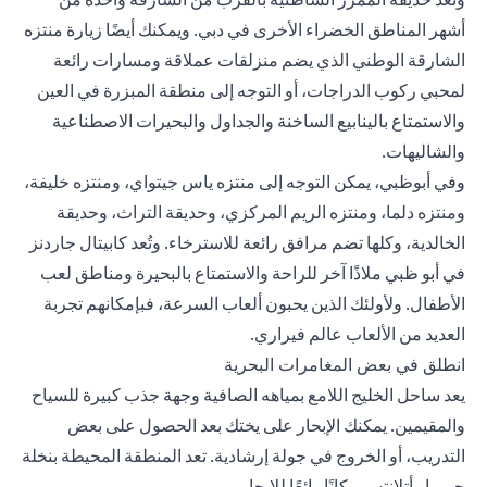
أشهر المناطق الخضراء الأخرى في دبي. ويمكنك أيضًا زيارة منتزه
الشارقة الوطني الذي يضم منزلقات عملاقة ومسارات رائعة
لمحبي ركوب الدراجات، أو التوجه إلى منطقة المبزرة في العين
والاستمتاع بالينابيع الساخنة والجداول والبحيرات الاصطناعية
والشاليهات.
وفي أبوظبي، يمكن التوجه إلى منتزه ياس جيتواي، ومنتزه خليفة،
ومنتزه دلما، ومنتزه الريم المركزي، وحديقة التراث، وحديقة
الخالدية، وكلها تضم مرافق رائعة للاسترخاء. وتُعد كابيتال جاردنز
في أبو ظبي ملاذًا آخر للراحة والاستمتاع بالبحيرة ومناطق لعب
الأطفال. ولأولئك الذين يحبون ألعاب السرعة، فبإمكانهم تجربة
العديد من الألعاب عالم فيراري.
انطلق في بعض المغامرات البحرية
يعد ساحل الخليج اللامع بمياهه الصافية وجهة جذب كبيرة للسياح
والمقيمين. يمكنك الإبحار على يختك بعد الحصول على بعض
التدريب، أو الخروج في جولة إرشادية. تعد المنطقة المحيطة بنخلة
جميرا وأتلانتس مكانًا رائعًا للإبحار.