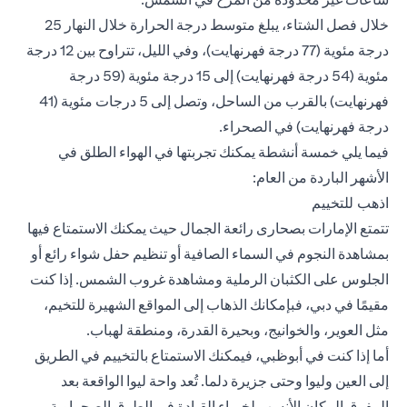
خلال فصل الشتاء، يبلغ متوسط درجة الحرارة خلال النهار 25
درجة مئوية (77 درجة فهرنهايت)، وفي الليل، تتراوح بين 12 درجة
مئوية (54 درجة فهرنهايت) إلى 15 درجة مئوية (59 درجة
فهرنهايت) بالقرب من الساحل، وتصل إلى 5 درجات مئوية (41
درجة فهرنهايت) في الصحراء.
فيما يلي خمسة أنشطة يمكنك تجربتها في الهواء الطلق في
الأشهر الباردة من العام:
اذهب للتخييم
تتمتع الإمارات بصحارى رائعة الجمال حيث يمكنك الاستمتاع فيها
بمشاهدة النجوم في السماء الصافية أو تنظيم حفل شواء رائع أو
الجلوس على الكثبان الرملية ومشاهدة غروب الشمس. إذا كنت
مقيمًا في دبي، فبإمكانك الذهاب إلى المواقع الشهيرة للتخيم،
مثل العوير، والخوانيج، وبحيرة القدرة، ومنطقة لهباب.
أما إذا كنت في أبوظبي، فيمكنك الاستمتاع بالتخييم في الطريق
إلى العين وليوا وحتى جزيرة دلما. تُعد واحة ليوا الواقعة بعد
المفرق المكان الأنسب لخبراء القيادة في الطرق الصحراوية.