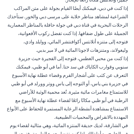
إذا كنت في دبي، فيمكنك أيضًا القيام بجولة على متن المراكب
الشراعية لمشاهد مناظر خلابة على مرسى دبي والخور. ستأخذك
الرحلات البحرية في قناة دبي في جولة حافلة بالمناظر المعمارية
الجميلة على طول ضفافها. إذا كنت تفضل ركوب الأفعوانية،
فتوجه إلى متنزه أتلانتس أكوافنتشر المائي، ووايلد وادي،
وليغولاند، ومتنزهات لاجونا المائية في لا مير بدبي.
إذا كنت من محبي الغطس، فتوجه إلى الفجيرة حيث جزيرة
سنوبي وقوارب الكاياك في سد حتا. أما في أبو ظبي، فيمكنك
التعرف عن كثب على أشجار القرم وقضاء عطلة نهاية الأسبوع
في جزيرة بني ياس، أو التوجه إلى ياس ووتر وورلد في أبو ظبي
للاستمتاع مغامرات مائية مثيرة. تُعد محمية الوثبة للأراضي
الرطبة في أبو ظبي مكانًا رائعًا لقضاء عطلة نهاية الأسبوع مع
الاستمتاع بمشاهدة أنشطة الرعاية المستمرة للحفاظ على الأنواع
المهددة بالانقراض والمحميات الطبيعية.
في الشارقة، لديك حديقة المنتزه المائية، وهي مثالية لقضاء يوم
في الخارج مع أطفالك. إذا كنت تفضل هدوء الطبيعة، فتوجه إلى