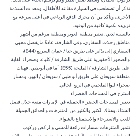
تذكر أن تصطحب في السيارة مقاعد للأطفال، ومعدات السلامة
الأخرى، وتأكد من أن محرك الدفع الرباعي في أعلى سرعة مع
تزويده بكمية كافية من الوقود.
بالنسبة لدبي، تعتبر منطقة العوير ومنطقة مرغم من أشهر
مناطق رحلات السفاري. وفي الشارقة، عادةً ما يفضل محبي
السفاري إلى بدّاير على طريق حتا / عمان السريع (E44)،
والصخور الأحفورية على طريق الشارقة / كلباء، وصحراء الفاية
على طريق الشارقة / المليحة (E55). أما في أبوظبي، فهناك
منطقة سويحان على طريق أبو ظبي / سويحان / الهير، ومسار
صحراء ليوا الملحمي في الربع الخالي.
استرخ في المساحات الخضراء
تعتبر المساحات الخضراء الجميلة في الإمارات متعة خلال فصل
الشتاء. وهناك الكثير والكثير من المتنزهات والحدائق الجميلة
للعب والاسترخاء والاستمتاع بالشواء.
تتميز المتنزهات بمسارات رائعة للمشي والركض وركوب
الدراجات والمنزلقات والأراجيح؛ بعضها يحتوي حتى على صالات