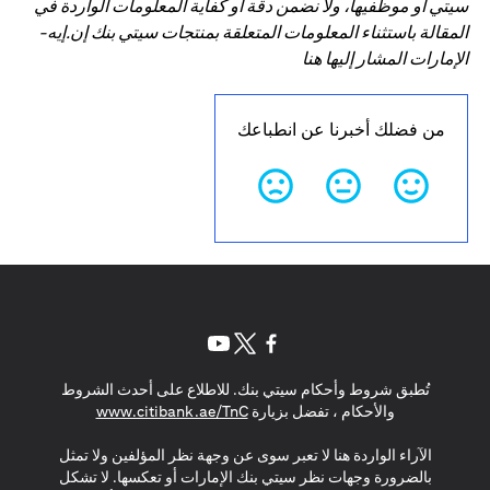
سيتي أو موظفيها، ولا نضمن دقة أو كفاية المعلومات الواردة في
المقالة باستثناء المعلومات المتعلقة بمنتجات سيتي بنك إن.إيه-
الإمارات المشار إليها هنا
من فضلك أخبرنا عن انطباعك
(opens in a new tab)
(opens in a new tab)
(opens in a new tab)
تُطبق شروط وأحكام سيتي بنك. للاطلاع على أحدث الشروط
(opens in a new tab)
والأحكام ، تفضل بزيارة
www.citibank.ae/TnC
الآراء الواردة هنا لا تعبر سوى عن وجهة نظر المؤلفين ولا تمثل
بالضرورة وجهات نظر سيتي بنك الإمارات أو تعكسها. لا تشكل