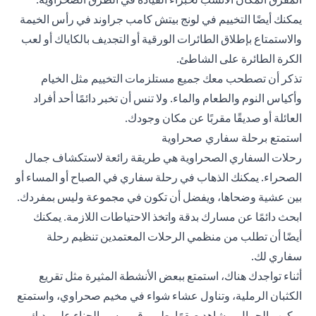
يمكنك أيضًا التخييم في لونج بيتش كامب جراوند في رأس الخيمة
والاستمتاع بإطلاق الطائرات الورقية أو التجديف بالكاياك أو لعب
الكرة الطائرة على الشاطئ.
تذكر أن تصطحب معك جميع مستلزمات التخييم مثل الخيام
وأكياس النوم والطعام والماء. ولا تنس أن تخبر دائمًا أحد أفراد
العائلة أو صديقًا مقربًا عن مكان وجودك.
استمتع برحلة سفاري صحراوية
رحلات السفاري الصحراوية هي طريقة رائعة لاستكشاف جمال
الصحراء. يمكنك الذهاب في رحلة سفاري في الصباح أو المساء أو
بين عشية وضحاها، ويفضل أن تكون في مجموعة وليس بمفردك.
ابحث دائمًا عن مسارك بدقة واتخذ الاحتياطات اللازمة. يمكنك
أيضًا أن تطلب من منظمي الرحلات المعتمدين تنظيم رحلة
سفاري لك.
أثناء تواجدك هناك، استمتع ببعض الأنشطة المثيرة مثل تقريع
الكثبان الرملية، وتناول عشاء شواء في مخيم صحراوي، واستمتع
بركوب الجمال، وشاهد صقرًا يطير وقم برسم الحناء على يديك.