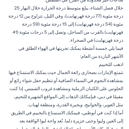
خلال فصل الشتاء، يبلغ متوسط درجة الحرارة خلال النهار 25
درجة مئوية (77 درجة فهرنهايت)، وفي الليل، تتراوح بين 12 درجة
مئوية (54 درجة فهرنهايت) إلى 15 درجة مئوية (59 درجة
فهرنهايت) بالقرب من الساحل، وتصل إلى 5 درجات مئوية (41
درجة فهرنهايت) في الصحراء.
فيما يلي خمسة أنشطة يمكنك تجربتها في الهواء الطلق في
الأشهر الباردة من العام:
اذهب للتخييم
تتمتع الإمارات بصحارى رائعة الجمال حيث يمكنك الاستمتاع فيها
بمشاهدة النجوم في السماء الصافية أو تنظيم حفل شواء رائع أو
الجلوس على الكثبان الرملية ومشاهدة غروب الشمس. إذا كنت
مقيمًا في دبي، فبإمكانك الذهاب إلى المواقع الشهيرة للتخيم،
مثل العوير، والخوانيج، وبحيرة القدرة، ومنطقة لهباب.
أما إذا كنت في أبوظبي، فيمكنك الاستمتاع بالتخييم في الطريق
إلى العين وليوا وحتى جزيرة دلما. تُعد واحة ليوا الواقعة بعد
المفرق المكان الأنسب لخبراء القيادة في الطرق الصحراوية.