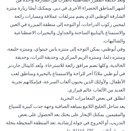
أشهر المناطق الخضراء الأخرى في دبي. ويمكنك أيضًا زيارة منتزه
الشارقة الوطني الذي يضم منزلقات عملاقة ومسارات رائعة
لمحبي ركوب الدراجات، أو التوجه إلى منطقة المبزرة في العين
والاستمتاع بالينابيع الساخنة والجداول والبحيرات الاصطناعية
والشاليهات.
وفي أبوظبي، يمكن التوجه إلى منتزه ياس جيتواي، ومنتزه خليفة،
ومنتزه دلما، ومنتزه الريم المركزي، وحديقة التراث، وحديقة
الخالدية، وكلها تضم مرافق رائعة للاسترخاء. وتُعد كابيتال جاردنز
في أبو ظبي ملاذًا آخر للراحة والاستمتاع بالبحيرة ومناطق لعب
الأطفال. ولأولئك الذين يحبون ألعاب السرعة، فبإمكانهم تجربة
العديد من الألعاب عالم فيراري.
انطلق في بعض المغامرات البحرية
يعد ساحل الخليج اللامع بمياهه الصافية وجهة جذب كبيرة للسياح
والمقيمين. يمكنك الإبحار على يختك بعد الحصول على بعض
التدريب، أو الخروج في جولة إرشادية. تعد المنطقة المحيطة بنخلة
جميرا وأتلانتس مكانًا رائعًا للإبحار.