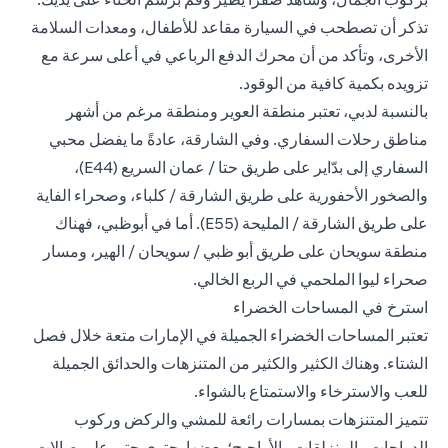
تذكر أن تصطحب في السيارة مقاعد للأطفال، ومعدات السلامة
الأخرى، وتأكد من أن محرك الدفع الرباعي في أعلى سرعة مع
تزويده بكمية كافية من الوقود.
بالنسبة لدبي، تعتبر منطقة العوير ومنطقة مرغم من أشهر
مناطق رحلات السفاري. وفي الشارقة، عادةً ما يفضل محبي
السفاري إلى بدّاير على طريق حتا / عمان السريع (E44)،
والصخور الأحفورية على طريق الشارقة / كلباء، وصحراء الفاية
على طريق الشارقة / المليحة (E55). أما في أبوظبي، فهناك
منطقة سويحان على طريق أبو ظبي / سويحان / الهير، ومسار
صحراء ليوا الملحمي في الربع الخالي.
استرخ في المساحات الخضراء
تعتبر المساحات الخضراء الجميلة في الإمارات متعة خلال فصل
الشتاء. وهناك الكثير والكثير من المتنزهات والحدائق الجميلة
للعب والاسترخاء والاستمتاع بالشواء.
تتميز المتنزهات بمسارات رائعة للمشي والركض وركوب
الدراجات والمنزلقات والأراجيح؛ بعضها يحتوي حتى على صالات