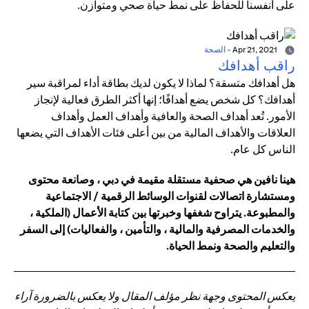
على أنفسنا للحفاظ على نمط حياة صحي ومتوازن.
Apr 21, 2021
-
الصحة
راقب أهدافك
هل أهدافك متسقة؟ لماذا لا يكون لديك بطاقة أداء لمراقبة سير
أهدافك؟ كل شخص يضع أهدافًا؛ إنها أكثر الطرق فعالية لإنجاز
الأمور. تُعد أهداف الصحة والعافية وأهداف العمل وأهداف
العلاقات والأهداف المالية من بين أعلى فئات الأهداف التي يضعها
الناس كل عام.
هينا نافين هي صحفية مستقلة مقيمة في دبي ، وصانعة محتوى
ومستشارة اتصالات لقنوات الوسائط الرقمية / الاجتماعية
والمطبوعة. يتراوح شغفها وخبرتها بين كتابة الأعمال (الملكية ،
والخدمات المصرفية والمالية ، والتأمين ، والفعاليات) إلى السفر
والتعليم والصحة ونمط الحياة.
يعكس المحتوى وجهة نظر مؤلف المقال ولا يعكس بالضرورة آراء