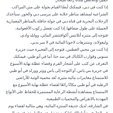
إذا كنت في دبي، فيمكنك أيضًا القيام بجولة على متن المراكب
الشراعية لمشاهد مناظر خلابة على مرسى دبي والخور. ستأخذك
الرحلات البحرية في قناة دبي في جولة حافلة بالمناظر المعمارية
الجميلة على طول ضفافها. إذا كنت تفضل ركوب الأفعوانية،
فتوجه إلى متنزه أتلانتس أكوافنتشر المائي، ووايلد وادي،
وليغولاند، ومتنزهات لاجونا المائية في لا مير بدبي.
إذا كنت من محبي الغطس، فتوجه إلى الفجيرة حيث جزيرة
سنوبي وقوارب الكاياك في سد حتا. أما في أبو ظبي، فيمكنك
التعرف عن كثب على أشجار القرم وقضاء عطلة نهاية الأسبوع
في جزيرة بني ياس، أو التوجه إلى ياس ووتر وورلد في أبو ظبي
للاستمتاع مغامرات مائية مثيرة. تُعد محمية الوثبة للأراضي
الرطبة في أبو ظبي مكانًا رائعًا لقضاء عطلة نهاية الأسبوع مع
الاستمتاع بمشاهدة أنشطة الرعاية المستمرة للحفاظ على الأنواع
المهددة بالانقراض والمحميات الطبيعية.
في الشارقة، لديك حديقة المنتزه المائية، وهي مثالية لقضاء يوم
في الخارج مع أطفالك. إذا كنت تفضل هدوء الطبيعة، فتوجه إلى