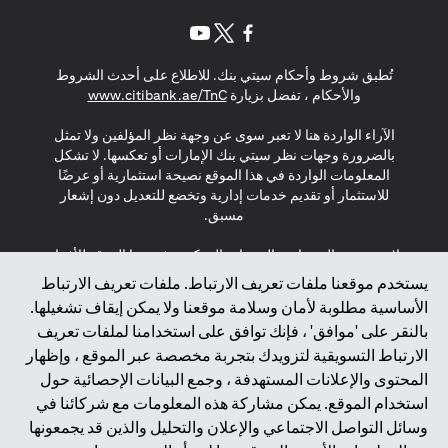
(opens in a new tab)
(opens in a new tab)
(opens in a new tab)
تُطبق شروط وأحكام سيتي بنك. للاطلاع على أحدث الشروط
(opens in a new tab)
والأحكام ، تفضل بزيارة
www.citibank.ae/TnC
الآراء الواردة هنا لا تعبر سوى عن وجهة نظر المؤلفين ولا تمثل
بالضرورة وجهات نظر سيتي بنك الإمارات أو تعكسها. لا تشكل
المعلومات الواردة في هذا الموقع نصيحة استثمارية أو عرضًا
للاستثمار أو تقديم خدمات إدارية وتخضع للتعديل دون إشعار
مسبق.
لا يتم تقديم المنتجات والخدمات المذكورة في هذا الموقع للأفراد
المقيمين في الاتحاد الأوروبي أو المنطقة الاقتصادية الأوروبية أو
يستخدم موقعنا ملفات تعريف الارتباط. ملفات تعريف الارتباط
سويسرا أو غيرنسي أو جيرسي أو موناكو أو سان مارينو أو
الأساسية مطلوبة لأمان وسلامة موقعنا ولا يمكن إيقاف تشغيلها.
الفاتيكان أو جزيرة مان أو المملكة المتحدة أو خصوصية البيانات
بالنقر على 'موافق' ، فإنك توافق على استخدامنا لملفات تعريف
(لائحة حماية البيانات العامة \ قانون حماية البيانات الشخصية
الارتباط التسويقية لتزويدك بتجربة مخصصة عبر الموقع ، وإظهار
العامة \ قانون خصوصية نيوزيلندا). المحتوى الموجود في هذه
الصفحة ليس ولا ينبغي تفسيره على أنه عرض أو دعوة أو دعوة
المحتوى والإعلانات المستهدفة ، وجمع البيانات الإحصائية حول
لشراء أو بيع أي من المنتجات والخدمات المذكورة هنا لمثل هؤلاء
استخدام الموقع. يمكن مشاركة هذه المعلومات مع شركائنا في
الأفراد.
وسائل التواصل الاجتماعي والإعلان والتحليل والذين قد يجمعونها