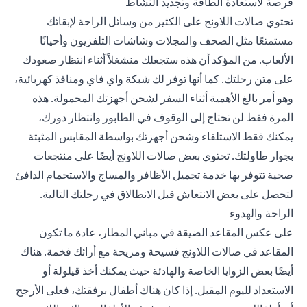
فرصة لاستعادة الطاقة وتجديد النشاط
تحتوي صالات اللاونج على الكثير من وسائل الراحة لإبقائك
مستمتعًا مثل الصحف والمجلات وشاشات التلفزيون وأحيانًا
الألعاب. من المؤكد أن هذه ستجعلك منشغلاً أثناء انتظار صعودك
على متن رحلتك. كما أنها توفر لك شبكة واي فاي ومنافذ كهربائية،
وهو أمر بالغ الأهمية أثناء السفر لشحن أجهزتك المحمولة. هذه
المرة فقط لن تحتاج إلى الوقوف في الطابور وانتظار دورك،
يمكنك فقط الاستلقاء وشحن أجهزتك بواسطة المقابس المثبتة
بجوار طاولتك. تحتوي بعض صالات اللاونج أيضًا على منتجعات
صحية تتوفر بها خدمة تجميل الأظافر والمساج والاستحمام الدافئ
لتحصل على بعض الانتعاش قبل الانطالاق في رحلتك التالية.
الراحة والهدوء
على عكس المقاعد الضيقة في مباني المطار، عادة ما تكون
المقاعد في صالات اللاونج فسيحة ومريحة مع أرائك فخمة. هناك
أيضًا بعض الزوايا الخاصة والهادئة حيث يمكنك أخذ قيلولة أو
الاستعداد لليوم المقبل. إذا كان هناك أطفال برفقتك، فعلى الأرجح