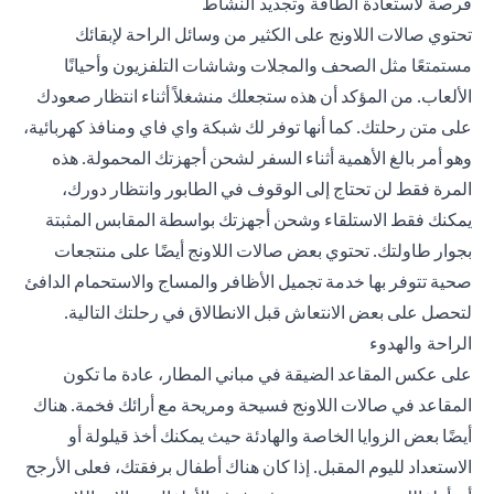
فرصة لاستعادة الطاقة وتجديد النشاط
تحتوي صالات اللاونج على الكثير من وسائل الراحة لإبقائك
مستمتعًا مثل الصحف والمجلات وشاشات التلفزيون وأحيانًا
الألعاب. من المؤكد أن هذه ستجعلك منشغلاً أثناء انتظار صعودك
على متن رحلتك. كما أنها توفر لك شبكة واي فاي ومنافذ كهربائية،
وهو أمر بالغ الأهمية أثناء السفر لشحن أجهزتك المحمولة. هذه
المرة فقط لن تحتاج إلى الوقوف في الطابور وانتظار دورك،
يمكنك فقط الاستلقاء وشحن أجهزتك بواسطة المقابس المثبتة
بجوار طاولتك. تحتوي بعض صالات اللاونج أيضًا على منتجعات
صحية تتوفر بها خدمة تجميل الأظافر والمساج والاستحمام الدافئ
لتحصل على بعض الانتعاش قبل الانطالاق في رحلتك التالية.
الراحة والهدوء
على عكس المقاعد الضيقة في مباني المطار، عادة ما تكون
المقاعد في صالات اللاونج فسيحة ومريحة مع أرائك فخمة. هناك
أيضًا بعض الزوايا الخاصة والهادئة حيث يمكنك أخذ قيلولة أو
الاستعداد لليوم المقبل. إذا كان هناك أطفال برفقتك، فعلى الأرجح