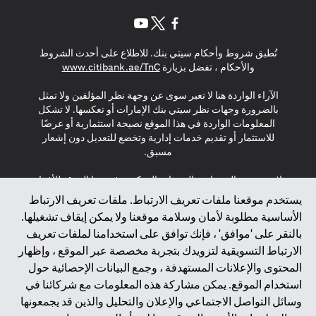
(opens in a new tab)
(opens in a new tab)
(opens in a new tab)
تُطبق شروط وأحكام سيتي بنك. للاطلاع على أحدث الشروط
(opens in a new tab)
والأحكام ، تفضل بزيارة
www.citibank.ae/TnC
الآراء الواردة هنا لا تعبر سوى عن وجهة نظر المؤلفين ولا تمثل
بالضرورة وجهات نظر سيتي بنك الإمارات أو تعكسها. لا تشكل
المعلومات الواردة في هذا الموقع نصيحة استثمارية أو عرضًا
للاستثمار أو تقديم خدمات إدارية وتخضع للتعديل دون إشعار
مسبق.
لا يتم تقديم المنتجات والخدمات المذكورة في هذا الموقع للأفراد
المقيمين في الاتحاد الأوروبي أو المنطقة الاقتصادية الأوروبية أو
يستخدم موقعنا ملفات تعريف الارتباط. ملفات تعريف الارتباط
سويسرا أو غيرنسي أو جيرسي أو موناكو أو سان مارينو أو
الأساسية مطلوبة لأمان وسلامة موقعنا ولا يمكن إيقاف تشغيلها.
الفاتيكان أو جزيرة مان أو المملكة المتحدة أو خصوصية البيانات
بالنقر على 'موافق' ، فإنك توافق على استخدامنا لملفات تعريف
(لائحة حماية البيانات العامة \ قانون حماية البيانات الشخصية
الارتباط التسويقية لتزويدك بتجربة مخصصة عبر الموقع ، وإظهار
العامة \ قانون خصوصية نيوزيلندا). المحتوى الموجود في هذه
الصفحة ليس ولا ينبغي تفسيره على أنه عرض أو دعوة أو دعوة
المحتوى والإعلانات المستهدفة ، وجمع البيانات الإحصائية حول
لشراء أو بيع أي من المنتجات والخدمات المذكورة هنا لمثل هؤلاء
استخدام الموقع. يمكن مشاركة هذه المعلومات مع شركائنا في
الأفراد.
وسائل التواصل الاجتماعي والإعلان والتحليل والذين قد يجمعونها