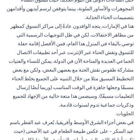
المجوهرات والأساور الملونة، بينما يتوقفن لرسم أيديهن وأقدامهن
بتصميمات الحناء الجذابة.
هنا في الإمارات، يتجه الوافدون عادةً إلى مراكز التسوق كمظهر
من مظاهر الاحتفالات. لكن في ظل التوجيهات الرسمية التي
توصي بالبقاء في المنزل هذا العام، فمن الأفضل إقامة حفلة
للتسوق ونقش الحناء عبر الإنترنت عبر أحد تطبيقات الاتصال
الجماعي العديدة والمتاحة الآن في الدولة. يمكن للنساء والفتيات
مشاركة طقوس نقش الحنة مع بعضهن البعض، ولكن مع بعض
التخطيط المسبق مثلا من خلال التنبيه على الجميع بخلط الحناء
مسبقًا وجعلها جاهزة في الوقت المناسب (وربما أيضًا إرسال
التعليمات مسبقًا). وسيضمن هذا متعة خالية من الإجهاد للجميع
وذكريات جماعية تدوم لسنوات قادمة.
الحلويات
في بعض أجزاء الشرق الأوسط وأفريقيا، يُعرف عيد الفطر باسم
عيد السكر - على عكس طبيعة الطعام في عيد الأضحى (حيث
تكون أطباق اللحم البقري أو لحم الضأن هي الأبرز). لكل بلد