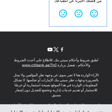
من فضلك أخبرنا عن انطباعك
(opens in a new tab)
(opens in a new tab)
(opens in a new tab)
تُطبق شروط وأحكام سيتي بنك. للاطلاع على أحدث الشروط
(opens in a new tab)
والأحكام ، تفضل بزيارة
www.citibank.ae/TnC
الآراء الواردة هنا لا تعبر سوى عن وجهة نظر المؤلفين ولا تمثل
بالضرورة وجهات نظر سيتي بنك الإمارات أو تعكسها. لا تشكل
المعلومات الواردة في هذا الموقع نصيحة استثمارية أو عرضًا
للاستثمار أو تقديم خدمات إدارية وتخضع للتعديل دون إشعار
مسبق.
لا يتم تقديم المنتجات والخدمات المذكورة في هذا الموقع للأفراد
المقيمين في الاتحاد الأوروبي أو المنطقة الاقتصادية الأوروبية أو