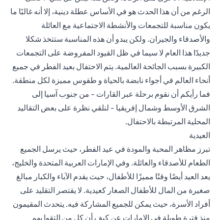
الرغم من أن هذا الحدث هو في الأساس عطلة دينية، إلا أنه غالبًا ما
يكون مناسبة للتجمعات والأنشطة الاجتماعية مع العائلة
والأصدقاء والجيران. ولكن يبدو أن هذه المناسبة ستتخذ شكلا
جديدًا هذا العام لا سيما في ظل القيود المفروضة على التجمعات
الكبيرة بسبب الجائحة العالمية. يتم الاحتفال بعيد الفطر في جميع
أنحاء العالم في أجواء نابضة بالحياة و طقوس مميزة لكل منطقة.
فما رأيكم أن نقوم برحلة عبر القارات - من جنوب آسيا إلى
الشرق الأوسط وشمال إفريقيا - لنلقي نظرة على بعض التقاليد
المحلية المرتبطة بالاحتفال.
العيدية
تبرز مظاهر المحبة والمودة في عيد الفطر، حيث يرسل الجميع
الطعام للأصدقاء والعائلة. وفي الإمارات العربية المتحدة والخليج،
يعد العيد أيضًا وقتًا مميزًا للأطفال، حيث يقدم الآباء والكبار مبالغ
صغيرة من المال للأطفال الصغار كعيدية. لا يقتصر التقليد على
أفراد الأسرة، حيث يمكن للجميع المشاركة فيه. يتحدث المقيمون
منذ فترة طويلة في الإمارات عن كيف أن كل من التقوا بهم