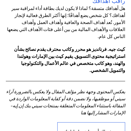
راقب أهدافك
هل أهدافك متسقة؟ لماذا لا يكون لديك بطاقة أداء لمراقبة سير
أهدافك؟ كل شخص يضع أهدافًا؛ إنها أكثر الطرق فعالية لإنجاز
الأمور. تُعد أهداف الصحة والعافية وأهداف العمل وأهداف
العلاقات والأهداف المالية من بين أعلى فئات الأهداف التي يضعها
الناس كل عام.
كيث جيه. فرنانديز هو محرر وكاتب محترف يقدم نصائح بشأن
استراتيجية محتوى التسويق. يقيم كيث بين الإمارات وهولندا
والهند، وهو كاتب متخصص في عالم الأعمال والتكنولوجيا
والتمويل الشخصي.
يعكس المحتوى وجهة نظر مؤلف المقال ولا يعكس بالضرورة آراء
سيتي أو موظفيها، ولا نضمن دقة أو كفاية المعلومات الواردة في
المقالة باستثناء المعلومات المتعلقة بمنتجات سيتي بنك إن.إيه-
الإمارات المشار إليها هنا