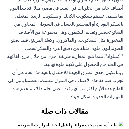
أصناف خاثة من الحلويات في العيد. في مصر، مثلا، قد يبدأ اليوم
بما يسمى عندهم بسكويت الكحك أو بسكويت الزبدة المغطى
بالسكر البودرة أو المحشو بالعسل. في السودان المجاور، من
الشائع تحضير وتقديم البيتيفور، وهي مجموعة من الأصناف
المخبوزة مثل البسكويت، والماكرون، وكعك المرينغ. فيما يصنع
الصوماليون حلوى متبلة من دقيق الذرة والسكر تسمى
"اكسلواد"، بينما يتبع المغاربة طريقة أخرى من خلال مزج الفاكهة
في الطواجن للحصول على نكهة حلوة نهائية.
ربما تكون إحدى الطرق الجيدة للاحتفال بالعيد هذا العام هي أن
تجرب صناعة هذه الأصناف في المنزل بنفسك. معظمنا يميل إلى
الطبخ هذه الأيام أكثر من أي وقت مضى؛ فلماذا لا نستخدم هذه
المهارات الجديدة بشكل جيد؟
مقالات ذات صلة