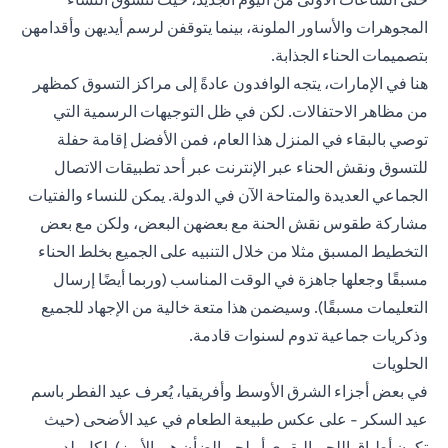
المجوهرات والأساور الملونة، بينما يتوقفن لرسم أيديهن وأقدامهن
بتصميمات الحناء الجذابة.
هنا في الإمارات، يتجه الوافدون عادةً إلى مراكز التسوق كمظهر
من مظاهر الاحتفالات. لكن في ظل التوجيهات الرسمية التي
توصي بالبقاء في المنزل هذا العام، فمن الأفضل إقامة حفلة
للتسوق ونقش الحناء عبر الإنترنت عبر أحد تطبيقات الاتصال
الجماعي العديدة والمتاحة الآن في الدولة. يمكن للنساء والفتيات
مشاركة طقوس نقش الحنة مع بعضهن البعض، ولكن مع بعض
التخطيط المسبق مثلا من خلال التنبيه على الجميع بخلط الحناء
مسبقًا وجعلها جاهزة في الوقت المناسب (وربما أيضًا إرسال
التعليمات مسبقًا). وسيضمن هذا متعة خالية من الإجهاد للجميع
وذكريات جماعية تدوم لسنوات قادمة.
الحلويات
في بعض أجزاء الشرق الأوسط وأفريقيا، يُعرف عيد الفطر باسم
عيد السكر - على عكس طبيعة الطعام في عيد الأضحى (حيث
تكون أطباق اللحم البقري أو لحم الضأن هي الأبرز). لكل بلد