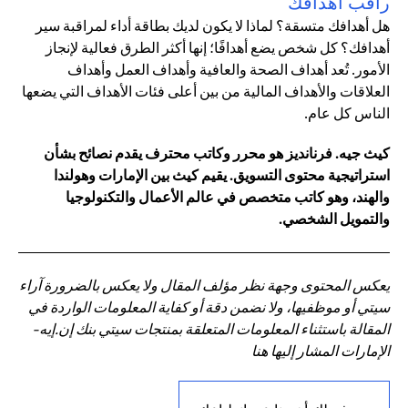
راقب أهدافك
هل أهدافك متسقة؟ لماذا لا يكون لديك بطاقة أداء لمراقبة سير
أهدافك؟ كل شخص يضع أهدافًا؛ إنها أكثر الطرق فعالية لإنجاز
الأمور. تُعد أهداف الصحة والعافية وأهداف العمل وأهداف
العلاقات والأهداف المالية من بين أعلى فئات الأهداف التي يضعها
الناس كل عام.
كيث جيه. فرنانديز هو محرر وكاتب محترف يقدم نصائح بشأن
استراتيجية محتوى التسويق. يقيم كيث بين الإمارات وهولندا
والهند، وهو كاتب متخصص في عالم الأعمال والتكنولوجيا
والتمويل الشخصي.
يعكس المحتوى وجهة نظر مؤلف المقال ولا يعكس بالضرورة آراء
سيتي أو موظفيها، ولا نضمن دقة أو كفاية المعلومات الواردة في
المقالة باستثناء المعلومات المتعلقة بمنتجات سيتي بنك إن.إيه-
الإمارات المشار إليها هنا