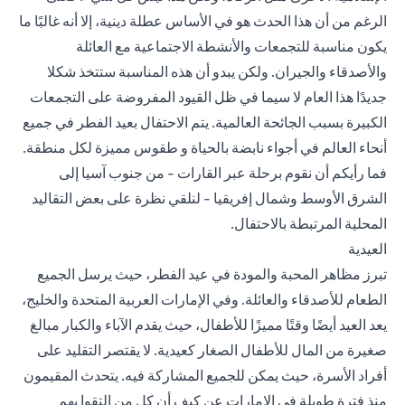
الرغم من أن هذا الحدث هو في الأساس عطلة دينية، إلا أنه غالبًا ما
يكون مناسبة للتجمعات والأنشطة الاجتماعية مع العائلة
والأصدقاء والجيران. ولكن يبدو أن هذه المناسبة ستتخذ شكلا
جديدًا هذا العام لا سيما في ظل القيود المفروضة على التجمعات
الكبيرة بسبب الجائحة العالمية. يتم الاحتفال بعيد الفطر في جميع
أنحاء العالم في أجواء نابضة بالحياة و طقوس مميزة لكل منطقة.
فما رأيكم أن نقوم برحلة عبر القارات - من جنوب آسيا إلى
الشرق الأوسط وشمال إفريقيا - لنلقي نظرة على بعض التقاليد
المحلية المرتبطة بالاحتفال.
العيدية
تبرز مظاهر المحبة والمودة في عيد الفطر، حيث يرسل الجميع
الطعام للأصدقاء والعائلة. وفي الإمارات العربية المتحدة والخليج،
يعد العيد أيضًا وقتًا مميزًا للأطفال، حيث يقدم الآباء والكبار مبالغ
صغيرة من المال للأطفال الصغار كعيدية. لا يقتصر التقليد على
أفراد الأسرة، حيث يمكن للجميع المشاركة فيه. يتحدث المقيمون
منذ فترة طويلة في الإمارات عن كيف أن كل من التقوا بهم