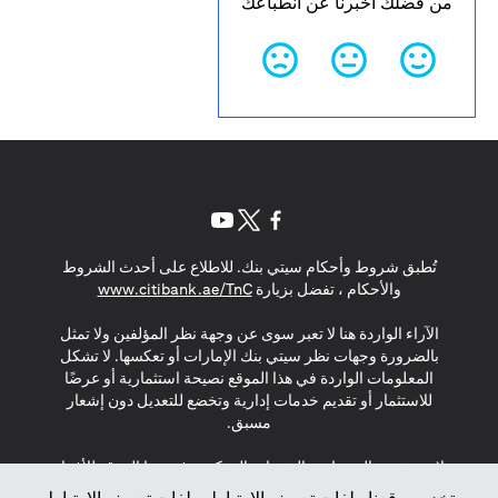
من فضلك أخبرنا عن انطباعك
(opens in a new tab)
(opens in a new tab)
(opens in a new tab)
تُطبق شروط وأحكام سيتي بنك. للاطلاع على أحدث الشروط
(opens in a new tab)
والأحكام ، تفضل بزيارة
www.citibank.ae/TnC
الآراء الواردة هنا لا تعبر سوى عن وجهة نظر المؤلفين ولا تمثل
بالضرورة وجهات نظر سيتي بنك الإمارات أو تعكسها. لا تشكل
المعلومات الواردة في هذا الموقع نصيحة استثمارية أو عرضًا
للاستثمار أو تقديم خدمات إدارية وتخضع للتعديل دون إشعار
مسبق.
لا يتم تقديم المنتجات والخدمات المذكورة في هذا الموقع للأفراد
المقيمين في الاتحاد الأوروبي أو المنطقة الاقتصادية الأوروبية أو