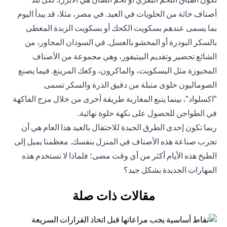
أصناف خاثة من الحلويات في العيد. في مصر، مثلا، قد يبدأ اليوم
بما يسمى عندهم بسكويت الكحك أو بسكويت الزبدة المغطى
بالسكر البودرة أو المحشو بالعسل. في السودان المجاور، من
الشائع تحضير وتقديم البيتيفور، وهي مجموعة من الأصناف
المخبوزة مثل البسكويت، والماكرون، وكعك المرينغ. فيما يصنع
الصوماليون حلوى متبلة من دقيق الذرة والسكر تسمى
"اكسلواد"، بينما يتبع المغاربة طريقة أخرى من خلال مزج الفاكهة
في الطواجن للحصول على نكهة حلوة نهائية.
ربما تكون إحدى الطرق الجيدة للاحتفال بالعيد هذا العام هي أن
تجرب صناعة هذه الأصناف في المنزل بنفسك. معظمنا يميل إلى
الطبخ هذه الأيام أكثر من أي وقت مضى؛ فلماذا لا نستخدم هذه
المهارات الجديدة بشكل جيد؟
مقالات ذات صلة