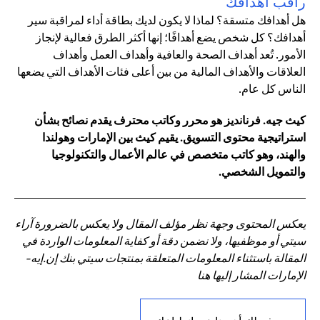
راقب أهدافك
هل أهدافك متسقة؟ لماذا لا يكون لديك بطاقة أداء لمراقبة سير
أهدافك؟ كل شخص يضع أهدافًا؛ إنها أكثر الطرق فعالية لإنجاز
الأمور. تُعد أهداف الصحة والعافية وأهداف العمل وأهداف
العلاقات والأهداف المالية من بين أعلى فئات الأهداف التي يضعها
الناس كل عام.
كيث جيه. فرنانديز هو محرر وكاتب محترف يقدم نصائح بشأن
استراتيجية محتوى التسويق. يقيم كيث بين الإمارات وهولندا
والهند، وهو كاتب متخصص في عالم الأعمال والتكنولوجيا
والتمويل الشخصي.
يعكس المحتوى وجهة نظر مؤلف المقال ولا يعكس بالضرورة آراء
سيتي أو موظفيها، ولا نضمن دقة أو كفاية المعلومات الواردة في
المقالة باستثناء المعلومات المتعلقة بمنتجات سيتي بنك إن.إيه-
الإمارات المشار إليها هنا