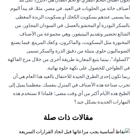
أصناف خاثة من الحلويات في العيد. في مصر، مثلا، قد يبدأ اليوم
بما يسمى عندهم بسكويت الكحك أو بسكويت الزبدة المغطى
بالسكر البودرة أو المحشو بالعسل. في السودان المجاور، من
الشائع تحضير وتقديم البيتيفور، وهي مجموعة من الأصناف
المخبوزة مثل البسكويت، والماكرون، وكعك المرينغ. فيما يصنع
الصوماليون حلوى متبلة من دقيق الذرة والسكر تسمى
"اكسلواد"، بينما يتبع المغاربة طريقة أخرى من خلال مزج الفاكهة
في الطواجن للحصول على نكهة حلوة نهائية.
ربما تكون إحدى الطرق الجيدة للاحتفال بالعيد هذا العام هي أن
تجرب صناعة هذه الأصناف في المنزل بنفسك. معظمنا يميل إلى
الطبخ هذه الأيام أكثر من أي وقت مضى؛ فلماذا لا نستخدم هذه
المهارات الجديدة بشكل جيد؟
مقالات ذات صلة