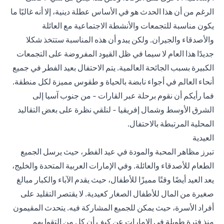
الرغم من أن هذا الحدث هو في الأساس عطلة دينية، إلا أنه غالبًا ما
يكون مناسبة للتجمعات والأنشطة الاجتماعية مع العائلة
والأصدقاء والجيران. ولكن يبدو أن هذه المناسبة ستتخذ شكلا
جديدًا هذا العام لا سيما في ظل القيود المفروضة على التجمعات
الكبيرة بسبب الجائحة العالمية. يتم الاحتفال بعيد الفطر في جميع
أنحاء العالم في أجواء نابضة بالحياة و طقوس مميزة لكل منطقة.
فما رأيكم أن نقوم برحلة عبر القارات - من جنوب آسيا إلى
الشرق الأوسط وشمال إفريقيا - لنلقي نظرة على بعض التقاليد
المحلية المرتبطة بالاحتفال.
العيدية
تبرز مظاهر المحبة والمودة في عيد الفطر، حيث يرسل الجميع
الطعام للأصدقاء والعائلة. وفي الإمارات العربية المتحدة والخليج،
يعد العيد أيضًا وقتًا مميزًا للأطفال، حيث يقدم الآباء والكبار مبالغ
صغيرة من المال للأطفال الصغار كعيدية. لا يقتصر التقليد على
أفراد الأسرة، حيث يمكن للجميع المشاركة فيه. يتحدث المقيمون
منذ فترة طويلة في الإمارات عن كيف أن كل من التقوا بهم