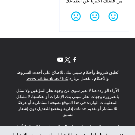
من فضلك أخبرنا عن انطباعك
(opens in a new tab)
(opens in a new tab)
(opens in a new tab)
تُطبق شروط وأحكام سيتي بنك. للاطلاع على أحدث الشروط
(opens in a new tab)
والأحكام ، تفضل بزيارة
www.citibank.ae/TnC
الآراء الواردة هنا لا تعبر سوى عن وجهة نظر المؤلفين ولا تمثل
بالضرورة وجهات نظر سيتي بنك الإمارات أو تعكسها. لا تشكل
المعلومات الواردة في هذا الموقع نصيحة استثمارية أو عرضًا
للاستثمار أو تقديم خدمات إدارية وتخضع للتعديل دون إشعار
مسبق.
لا يتم تقديم المنتجات والخدمات المذكورة في هذا الموقع للأفراد
المقيمين في الاتحاد الأوروبي أو المنطقة الاقتصادية الأوروبية أو