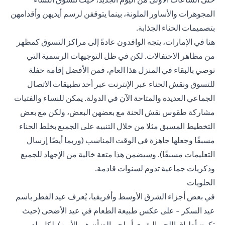
المجوهرات والأساور الملونة، بينما يتوقفن لرسم أيديهن وأقدامهن
بتصميمات الحناء الجذابة.
هنا في الإمارات، يتجه الوافدون عادةً إلى مراكز التسوق كمظهر
من مظاهر الاحتفالات. لكن في ظل التوجيهات الرسمية التي
توصي بالبقاء في المنزل هذا العام، فمن الأفضل إقامة حفلة
للتسوق ونقش الحناء عبر الإنترنت عبر أحد تطبيقات الاتصال
الجماعي العديدة والمتاحة الآن في الدولة. يمكن للنساء والفتيات
مشاركة طقوس نقش الحنة مع بعضهن البعض، ولكن مع بعض
التخطيط المسبق مثلا من خلال التنبيه على الجميع بخلط الحناء
مسبقًا وجعلها جاهزة في الوقت المناسب (وربما أيضًا إرسال
التعليمات مسبقًا). وسيضمن هذا متعة خالية من الإجهاد للجميع
وذكريات جماعية تدوم لسنوات قادمة.
الحلويات
في بعض أجزاء الشرق الأوسط وأفريقيا، يُعرف عيد الفطر باسم
عيد السكر - على عكس طبيعة الطعام في عيد الأضحى (حيث
تكون أطباق اللحم البقري أو لحم الضأن هي الأبرز). لكل بلد