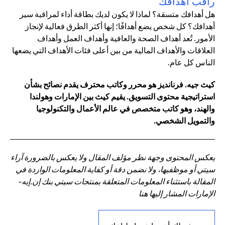
راقب أهدافك
هل أهدافك متسقة؟ لماذا لا يكون لديك بطاقة أداء لمراقبة سير
أهدافك؟ كل شخص يضع أهدافًا؛ إنها أكثر الطرق فعالية لإنجاز
الأمور. تُعد أهداف الصحة والعافية وأهداف العمل وأهداف
العلاقات والأهداف المالية من بين أعلى فئات الأهداف التي يضعها
الناس كل عام.
كيث جيه. فرنانديز هو محرر وكاتب محترف يقدم نصائح بشأن
استراتيجية محتوى التسويق. يقيم كيث بين الإمارات وهولندا
والهند، وهو كاتب متخصص في عالم الأعمال والتكنولوجيا
والتمويل الشخصي.
يعكس المحتوى وجهة نظر مؤلف المقال ولا يعكس بالضرورة آراء
سيتي أو موظفيها، ولا نضمن دقة أو كفاية المعلومات الواردة في
المقالة باستثناء المعلومات المتعلقة بمنتجات سيتي بنك إن.إيه-
الإمارات المشار إليها هنا