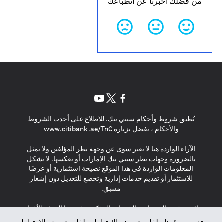
من فضلك أخبرنا عن انطباعك
(opens in a new tab)
(opens in a new tab)
(opens in a new tab)
تُطبق شروط وأحكام سيتي بنك. للاطلاع على أحدث الشروط
(opens in a new tab)
والأحكام ، تفضل بزيارة
www.citibank.ae/TnC
الآراء الواردة هنا لا تعبر سوى عن وجهة نظر المؤلفين ولا تمثل
بالضرورة وجهات نظر سيتي بنك الإمارات أو تعكسها. لا تشكل
المعلومات الواردة في هذا الموقع نصيحة استثمارية أو عرضًا
للاستثمار أو تقديم خدمات إدارية وتخضع للتعديل دون إشعار
مسبق.
لا يتم تقديم المنتجات والخدمات المذكورة في هذا الموقع للأفراد
المقيمين في الاتحاد الأوروبي أو المنطقة الاقتصادية الأوروبية أو