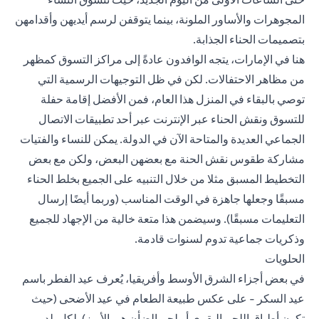
المجوهرات والأساور الملونة، بينما يتوقفن لرسم أيديهن وأقدامهن
بتصميمات الحناء الجذابة.
هنا في الإمارات، يتجه الوافدون عادةً إلى مراكز التسوق كمظهر
من مظاهر الاحتفالات. لكن في ظل التوجيهات الرسمية التي
توصي بالبقاء في المنزل هذا العام، فمن الأفضل إقامة حفلة
للتسوق ونقش الحناء عبر الإنترنت عبر أحد تطبيقات الاتصال
الجماعي العديدة والمتاحة الآن في الدولة. يمكن للنساء والفتيات
مشاركة طقوس نقش الحنة مع بعضهن البعض، ولكن مع بعض
التخطيط المسبق مثلا من خلال التنبيه على الجميع بخلط الحناء
مسبقًا وجعلها جاهزة في الوقت المناسب (وربما أيضًا إرسال
التعليمات مسبقًا). وسيضمن هذا متعة خالية من الإجهاد للجميع
وذكريات جماعية تدوم لسنوات قادمة.
الحلويات
في بعض أجزاء الشرق الأوسط وأفريقيا، يُعرف عيد الفطر باسم
عيد السكر - على عكس طبيعة الطعام في عيد الأضحى (حيث
تكون أطباق اللحم البقري أو لحم الضأن هي الأبرز). لكل بلد