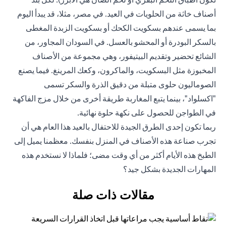
أصناف خاثة من الحلويات في العيد. في مصر، مثلا، قد يبدأ اليوم
بما يسمى عندهم بسكويت الكحك أو بسكويت الزبدة المغطى
بالسكر البودرة أو المحشو بالعسل. في السودان المجاور، من
الشائع تحضير وتقديم البيتيفور، وهي مجموعة من الأصناف
المخبوزة مثل البسكويت، والماكرون، وكعك المرينغ. فيما يصنع
الصوماليون حلوى متبلة من دقيق الذرة والسكر تسمى
"اكسلواد"، بينما يتبع المغاربة طريقة أخرى من خلال مزج الفاكهة
في الطواجن للحصول على نكهة حلوة نهائية.
ربما تكون إحدى الطرق الجيدة للاحتفال بالعيد هذا العام هي أن
تجرب صناعة هذه الأصناف في المنزل بنفسك. معظمنا يميل إلى
الطبخ هذه الأيام أكثر من أي وقت مضى؛ فلماذا لا نستخدم هذه
المهارات الجديدة بشكل جيد؟
مقالات ذات صلة