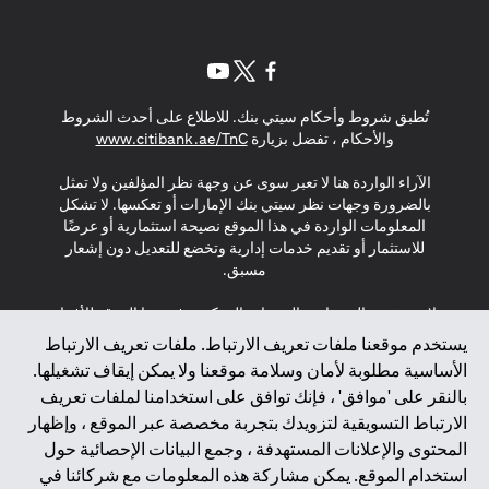
(opens in a new tab)
(opens in a new tab)
(opens in a new tab)
تُطبق شروط وأحكام سيتي بنك. للاطلاع على أحدث الشروط
(opens in a new tab)
والأحكام ، تفضل بزيارة
www.citibank.ae/TnC
الآراء الواردة هنا لا تعبر سوى عن وجهة نظر المؤلفين ولا تمثل
بالضرورة وجهات نظر سيتي بنك الإمارات أو تعكسها. لا تشكل
المعلومات الواردة في هذا الموقع نصيحة استثمارية أو عرضًا
للاستثمار أو تقديم خدمات إدارية وتخضع للتعديل دون إشعار
مسبق.
لا يتم تقديم المنتجات والخدمات المذكورة في هذا الموقع للأفراد
المقيمين في الاتحاد الأوروبي أو المنطقة الاقتصادية الأوروبية أو
يستخدم موقعنا ملفات تعريف الارتباط. ملفات تعريف الارتباط
سويسرا أو غيرنسي أو جيرسي أو موناكو أو سان مارينو أو
الأساسية مطلوبة لأمان وسلامة موقعنا ولا يمكن إيقاف تشغيلها.
الفاتيكان أو جزيرة مان أو المملكة المتحدة أو خصوصية البيانات
بالنقر على 'موافق' ، فإنك توافق على استخدامنا لملفات تعريف
(لائحة حماية البيانات العامة \ قانون حماية البيانات الشخصية
الارتباط التسويقية لتزويدك بتجربة مخصصة عبر الموقع ، وإظهار
العامة \ قانون خصوصية نيوزيلندا). المحتوى الموجود في هذه
الصفحة ليس ولا ينبغي تفسيره على أنه عرض أو دعوة أو دعوة
المحتوى والإعلانات المستهدفة ، وجمع البيانات الإحصائية حول
لشراء أو بيع أي من المنتجات والخدمات المذكورة هنا لمثل هؤلاء
استخدام الموقع. يمكن مشاركة هذه المعلومات مع شركائنا في
الأفراد.