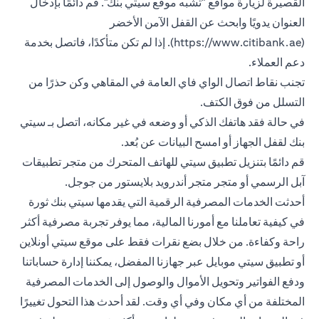
القصيرة لزيارة مواقع "تشبه موقع سيتي بنك". قم دائمًا بإدخال
العنوان يدويًا وابحث عن القفل الآمن الأخضر
(https://www.citibank.ae). إذا لم تكن متأكدًا، فاتصل بخدمة
دعم العملاء.
تجنب نقاط اتصال الواي فاي العامة في المقاهي وكن حذرًا من
التسلل من فوق الكتف.
في حالة فقد هاتفك الذكي أو وضعه في غير مكانه، اتصل بـ سيتي
بنك لقفل الجهاز أو امسح البيانات عن بُعد.
قم دائمًا بتنزيل تطبيق سيتي للهاتف المتحرك من متجر تطبيقات
آبل الرسمي أو متجر متجر أندرويد بلايستور من جوجل.
أحدثت الخدمات المصرفية الرقمية التي يقدمها سيتي بنك ثورة
في كيفية تعاملنا مع أمورنا المالية، مما يوفر تجربة مصرفية أكثر
راحة وكفاءة. من خلال بضع نقرات فقط على موقع سيتي أونلاين
أو تطبيق سيتي موبايل عبر جهازنا المفضل، يمكننا إدارة حساباتنا
ودفع الفواتير وتحويل الأموال والوصول إلى الخدمات المصرفية
المختلفة من أي مكان وفي أي وقت. لقد أحدث هذا التحول تغييرًا