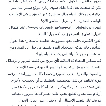
مرور صالحيّن للدخول للحساب الإلكتروني، فأنت جاهز! وإذا لم
تكن قد سجلت بعد، فما عليك سوى زيارة موقع سيتي بنك عبر
الإنترنت. يمكنك القيام بذلك مباشرة عبر تطبيق سيتي الإمارات
للهاتف المتحرك. قم بتنزيل التطبيق الآن!
www.citibank.ae/uae/citimobiledownload/، عند اكتمال
تنزيل التطبيق، انقر فوق زر "تسجيل" للبدء.
القوة الكبيرة تجلب معها مسؤولية عظيمة. باستعارة هذا القول
المأثور، فإنه يمكن استخدام القوة نفسها من قبل آياد آثمة. ومن
ثم، هناك بعض الأشياء التي يجب الانتباه إليها:
قم بتمكين المصادقة الثنائية (أي مزيج من كلمة المرور والرسائل
النصية القصيرة). استخدم المقاييس الحيوية (بصمة الإصبع
والصوت والتعرف على الصور) واحتفظ بكلمة مرور أبجدية رقمية
قوية تختلف عن تلك المخصصة للتطبيقات أو الخدمات الأخرى
التي تستخدمها. عذرا، لا يمكن استخدام كلمة مرور مكونة من
أرقام متتالية. وبالطبع، يجب عليك تغيير كلمة المرور بانتظام.
قد يخدعك التصيد الاحتيالي أو الاحتيال عبر رسائل الجوال