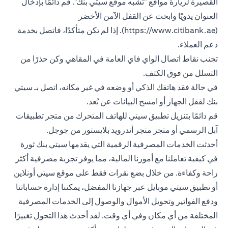
القصيرة لزيارة مواقع "تشبه موقع سيتي بنك". قم دائمًا بإدخال
العنوان يدويًا وابحث عن القفل الآمن الأخضر
(https://www.citibank.ae). إذا لم تكن متأكدًا، فاتصل بخدمة
دعم العملاء.
تجنب نقاط اتصال الواي فاي العامة في المقاهي وكن حذرًا من
التسلل من فوق الكتف.
في حالة فقد هاتفك الذكي أو وضعه في غير مكانه، اتصل بـ سيتي
بنك لقفل الجهاز أو امسح البيانات عن بُعد.
قم دائمًا بتنزيل تطبيق سيتي للهاتف المتحرك من متجر تطبيقات
آبل الرسمي أو متجر متجر أندرويد بلايستور من جوجل.
أحدثت الخدمات المصرفية الرقمية التي يقدمها سيتي بنك ثورة
في كيفية تعاملنا مع أمورنا المالية، مما يوفر تجربة مصرفية أكثر
راحة وكفاءة. من خلال بضع نقرات فقط على موقع سيتي أونلاين
أو تطبيق سيتي موبايل عبر جهازنا المفضل، يمكننا إدارة حساباتنا
ودفع الفواتير وتحويل الأموال والوصول إلى الخدمات المصرفية
المختلفة من أي مكان وفي أي وقت. لقد أحدث هذا التحول تغييرًا