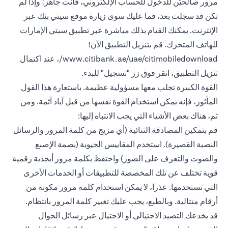
مرور صالحيّن للدخول للحساب الإلكتروني، فأنت جاهز! وإذا لم
تكن قد سجلت بعد، فما عليك سوى زيارة موقع سيتي بنك عبر
الإنترنت. يمكنك القيام بذلك مباشرة عبر تطبيق سيتي الإمارات
للهاتف المتحرك. قم بتنزيل التطبيق الآن!
www.citibank.ae/uae/citimobiledownload/، عند اكتمال
تنزيل التطبيق، انقر فوق زر "تسجيل" للبدء.
القوة الكبيرة تجلب معها مسؤولية عظيمة. باستعارة هذا القول
المأثور، فإنه يمكن استخدام القوة نفسها من قبل آياد آثمة. ومن
ثم، هناك بعض الأشياء التي يجب الانتباه إليها:
قم بتمكين المصادقة الثنائية (أي مزيج من كلمة المرور والرسائل
النصية القصيرة). استخدم المقاييس الحيوية (بصمة الإصبع
والصوت والتعرف على الصور) واحتفظ بكلمة مرور أبجدية رقمية
قوية تختلف عن تلك المخصصة للتطبيقات أو الخدمات الأخرى
التي تستخدمها. عذرا، لا يمكن استخدام كلمة مرور مكونة من
أرقام متتالية. وبالطبع، يجب عليك تغيير كلمة المرور بانتظام.
قد يخدعك التصيد الاحتيالي أو الاحتيال عبر رسائل الجوال