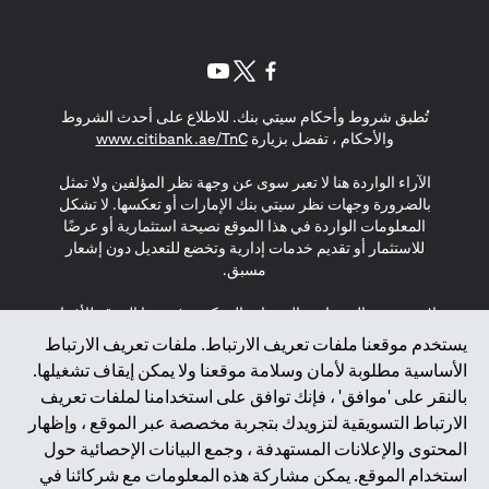
(opens in a new tab)
(opens in a new tab)
(opens in a new tab)
تُطبق شروط وأحكام سيتي بنك. للاطلاع على أحدث الشروط
(opens in a new tab)
والأحكام ، تفضل بزيارة
www.citibank.ae/TnC
الآراء الواردة هنا لا تعبر سوى عن وجهة نظر المؤلفين ولا تمثل
بالضرورة وجهات نظر سيتي بنك الإمارات أو تعكسها. لا تشكل
المعلومات الواردة في هذا الموقع نصيحة استثمارية أو عرضًا
للاستثمار أو تقديم خدمات إدارية وتخضع للتعديل دون إشعار
مسبق.
لا يتم تقديم المنتجات والخدمات المذكورة في هذا الموقع للأفراد
المقيمين في الاتحاد الأوروبي أو المنطقة الاقتصادية الأوروبية أو
يستخدم موقعنا ملفات تعريف الارتباط. ملفات تعريف الارتباط
سويسرا أو غيرنسي أو جيرسي أو موناكو أو سان مارينو أو
الأساسية مطلوبة لأمان وسلامة موقعنا ولا يمكن إيقاف تشغيلها.
الفاتيكان أو جزيرة مان أو المملكة المتحدة أو خصوصية البيانات
بالنقر على 'موافق' ، فإنك توافق على استخدامنا لملفات تعريف
(لائحة حماية البيانات العامة \ قانون حماية البيانات الشخصية
الارتباط التسويقية لتزويدك بتجربة مخصصة عبر الموقع ، وإظهار
العامة \ قانون خصوصية نيوزيلندا). المحتوى الموجود في هذه
الصفحة ليس ولا ينبغي تفسيره على أنه عرض أو دعوة أو دعوة
المحتوى والإعلانات المستهدفة ، وجمع البيانات الإحصائية حول
لشراء أو بيع أي من المنتجات والخدمات المذكورة هنا لمثل هؤلاء
استخدام الموقع. يمكن مشاركة هذه المعلومات مع شركائنا في
الأفراد.