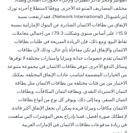
مختلف المصاريف المتنوعة الأخرى. ووفقًا لاستطلاع أجرته تورك
إنترناشيونال (Network International)، فقد ارتفعت نسبة
الإنفاق من بطاقات الائتمان الصادرة عن البنوك الإماراتية بنسبة
15.9٪ على أساس سنوي وشكلت 79.3٪ من إجمالي معاملات
نقاط البيع. ومع ذلك، فإن الزيادة السريعة في طلبات بطاقات
الائتمان والإنفاق لم تكن مفاجأة بأي حال، وذلك لأن بطاقات
الائتمان تقدم خصومات جذابة ومزايا وامتيازات مختلفة لا توفرها
وسائل الدفع الأخرى. تتوفر بطاقات الائتمان في مجموعة متنوعة
من الخيارات المصممة لتناسب عادات الإنفاق المختلفة. يمكنك
الاختيار من بين فئات مختلفة من بطاقات الائتمان مثل بطاقة
ائتمان الاسترداد النقدي، وبطاقة ائتمان المكافآت، وبطاقات
ائتمان السفر، وما إلى ذلك. ويوفر كل نوع من أنواع بطاقات
الائتمان مكافآت ومزايا فريدة يمكن أن تجعل الإنفاق أكثر فائدة.
لإعطائك صورة أفضل، قمنا بإدراج بعض المؤشرات التي ساهمت
في زيادة مدفوعات بطاقات الائتمان في الإمارات العربية
المتحدة.