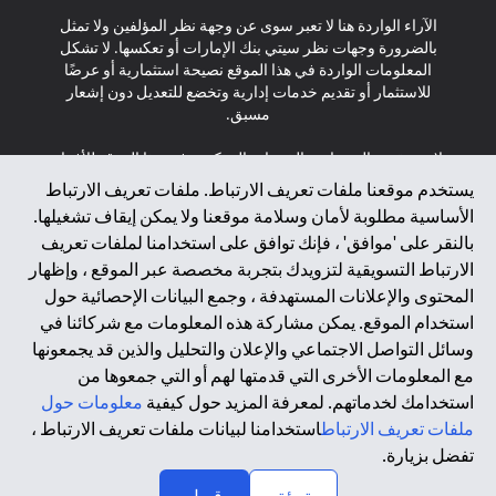
الآراء الواردة هنا لا تعبر سوى عن وجهة نظر المؤلفين ولا تمثل
بالضرورة وجهات نظر سيتي بنك الإمارات أو تعكسها. لا تشكل
المعلومات الواردة في هذا الموقع نصيحة استثمارية أو عرضًا
للاستثمار أو تقديم خدمات إدارية وتخضع للتعديل دون إشعار
مسبق.
لا يتم تقديم المنتجات والخدمات المذكورة في هذا الموقع للأفراد
المقيمين في الاتحاد الأوروبي أو المنطقة الاقتصادية الأوروبية أو
يستخدم موقعنا ملفات تعريف الارتباط. ملفات تعريف الارتباط
سويسرا أو غيرنسي أو جيرسي أو موناكو أو سان مارينو أو
الأساسية مطلوبة لأمان وسلامة موقعنا ولا يمكن إيقاف تشغيلها.
الفاتيكان أو جزيرة مان أو المملكة المتحدة أو خصوصية البيانات
بالنقر على 'موافق' ، فإنك توافق على استخدامنا لملفات تعريف
(لائحة حماية البيانات العامة \ قانون حماية البيانات الشخصية
الارتباط التسويقية لتزويدك بتجربة مخصصة عبر الموقع ، وإظهار
العامة \ قانون خصوصية نيوزيلندا). المحتوى الموجود في هذه
الصفحة ليس ولا ينبغي تفسيره على أنه عرض أو دعوة أو دعوة
المحتوى والإعلانات المستهدفة ، وجمع البيانات الإحصائية حول
لشراء أو بيع أي من المنتجات والخدمات المذكورة هنا لمثل هؤلاء
استخدام الموقع. يمكن مشاركة هذه المعلومات مع شركائنا في
الأفراد.
وسائل التواصل الاجتماعي والإعلان والتحليل والذين قد يجمعونها
مع المعلومات الأخرى التي قدمتها لهم أو التي جمعوها من
*GDPR – اللائحة العامة لحماية البيانات؛ * LGPD – Lei Geral de
استخدامك لخدماتهم. لمعرفة المزيد حول كيفية
معلومات حول
Proteção de Dados Pessoais ; *NZPA – قانون الخصوصية
النيوزيلندي
ملفات تعريف الارتباط
استخدامنا لبيانات ملفات تعريف الارتباط ،
تفضل بزيارة.
↑
2025 citibank.ae