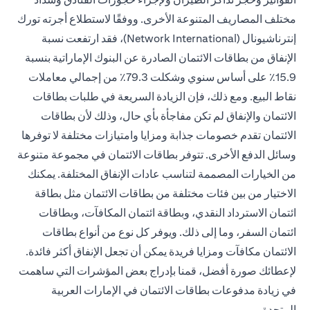
مختلف المصاريف المتنوعة الأخرى. ووفقًا لاستطلاع أجرته تورك
إنترناشيونال (Network International)، فقد ارتفعت نسبة
الإنفاق من بطاقات الائتمان الصادرة عن البنوك الإماراتية بنسبة
15.9٪ على أساس سنوي وشكلت 79.3٪ من إجمالي معاملات
نقاط البيع. ومع ذلك، فإن الزيادة السريعة في طلبات بطاقات
الائتمان والإنفاق لم تكن مفاجأة بأي حال، وذلك لأن بطاقات
الائتمان تقدم خصومات جذابة ومزايا وامتيازات مختلفة لا توفرها
وسائل الدفع الأخرى. تتوفر بطاقات الائتمان في مجموعة متنوعة
من الخيارات المصممة لتناسب عادات الإنفاق المختلفة. يمكنك
الاختيار من بين فئات مختلفة من بطاقات الائتمان مثل بطاقة
ائتمان الاسترداد النقدي، وبطاقة ائتمان المكافآت، وبطاقات
ائتمان السفر، وما إلى ذلك. ويوفر كل نوع من أنواع بطاقات
الائتمان مكافآت ومزايا فريدة يمكن أن تجعل الإنفاق أكثر فائدة.
لإعطائك صورة أفضل، قمنا بإدراج بعض المؤشرات التي ساهمت
في زيادة مدفوعات بطاقات الائتمان في الإمارات العربية
المتحدة.