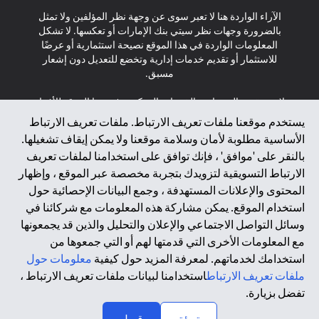
الآراء الواردة هنا لا تعبر سوى عن وجهة نظر المؤلفين ولا تمثل
بالضرورة وجهات نظر سيتي بنك الإمارات أو تعكسها. لا تشكل
المعلومات الواردة في هذا الموقع نصيحة استثمارية أو عرضًا
للاستثمار أو تقديم خدمات إدارية وتخضع للتعديل دون إشعار
مسبق.
لا يتم تقديم المنتجات والخدمات المذكورة في هذا الموقع للأفراد
المقيمين في الاتحاد الأوروبي أو المنطقة الاقتصادية الأوروبية أو
يستخدم موقعنا ملفات تعريف الارتباط. ملفات تعريف الارتباط
سويسرا أو غيرنسي أو جيرسي أو موناكو أو سان مارينو أو
الأساسية مطلوبة لأمان وسلامة موقعنا ولا يمكن إيقاف تشغيلها.
الفاتيكان أو جزيرة مان أو المملكة المتحدة أو خصوصية البيانات
بالنقر على 'موافق' ، فإنك توافق على استخدامنا لملفات تعريف
(لائحة حماية البيانات العامة \ قانون حماية البيانات الشخصية
الارتباط التسويقية لتزويدك بتجربة مخصصة عبر الموقع ، وإظهار
العامة \ قانون خصوصية نيوزيلندا). المحتوى الموجود في هذه
الصفحة ليس ولا ينبغي تفسيره على أنه عرض أو دعوة أو دعوة
المحتوى والإعلانات المستهدفة ، وجمع البيانات الإحصائية حول
لشراء أو بيع أي من المنتجات والخدمات المذكورة هنا لمثل هؤلاء
استخدام الموقع. يمكن مشاركة هذه المعلومات مع شركائنا في
الأفراد.
وسائل التواصل الاجتماعي والإعلان والتحليل والذين قد يجمعونها
مع المعلومات الأخرى التي قدمتها لهم أو التي جمعوها من
*GDPR – اللائحة العامة لحماية البيانات؛ * LGPD – Lei Geral de
استخدامك لخدماتهم. لمعرفة المزيد حول كيفية
معلومات حول
Proteção de Dados Pessoais ; *NZPA – قانون الخصوصية
النيوزيلندي
ملفات تعريف الارتباط
استخدامنا لبيانات ملفات تعريف الارتباط ،
تفضل بزيارة.
↑
2025 citibank.ae