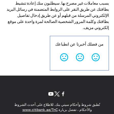
بسبب معاملات غير مصرح بها. سيطلبون منك إعادة تنشيط
بطاقتك عن طريق النقر على الروابط المتضمنة في رسائل البريد
الإلكتروني المرسلة من قبلهم أو عن طريق إدخال تفاصيل
بطاقتك وكلمة المرور الشخصية الصالحة لمرة واحدة على موقع
إلكتروني مزيف.
من فضلك أخبرنا عن انطباعك
opens in a new tab
opens in a new tab
opens in a new tab
تُطبق شروط وأحكام سيتي بنك. للاطلاع على أحدث الشروط
s in a new tab
والأحكام ، تفضل بزيارة
www.citibank.ae/TnC