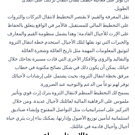
الطويل.
نقل المعرفة والقيم: لا يقتصر التخطيط لانتقال التركات والثروات
على التخطيط المالي للمستقبل. فالأمر في الواقع يتعلق بالحفاظ
على الإرث للأجيال القادمة؛ وهذا يشمل منظومة القيم والمعارف
والخبرات التي تود نقلها لتلك الأجيال. استخدم خطة انتقال الثروة
لتوثيق المعلومات المهمة مثل تاريخ العائلة وشجرة العائلة
والتقاليد والرؤى والأفكار الأخرى التي قادت مسيرة نجاحك خلال
حياتك. يمكن أن يكون ذلك في شكل نصائح مكتوبة في خطاب
مرفق بخطة انتقال الثروة، بحيث يشتمل على إرشادات لأحبائك
توفر لهم نوعاً من الدعم والتوجيه عند الضرورة.
يسمح لك التخطيط المنظم لانتقال الثروة بترك إرث قوي وتأثير
ملموس على الرفاهية المالية لعائلتك لأجيال عديدة. ومن خلال
التركيز على استراتيجيات مثل التواصل المفتوح وإنشاء صناديق
استئمانية لتأمين توزيع الأصول وإدارتها، يمكنك بناء إرث يثري حياة
أجيال وأجيال قادمة في عائلتك.