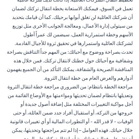
تعمل في السوق، فيمكنك الاستعانة بخطة انتقال تركتك لضمان
أن شركتك العائلية لن تغلق أبوابها برحيلك. كما أن قيامك بتحديد
من سيتولى إدارة الأعمال، ومعالجة الجوانب الأخرى مثل توزيع
الأسهم وخطة استمرارية العمل، سيضمن لك عمراً أطول
لشركتك العائلية واستمرارها في تحقيق ثروة للأجيال القادمة.
تحدث بصراحة ووضوح مع أحبائك: من المهم جداً التناقش بصراحة
وشفافية مع أحبائك حول خطتك لانتقال تركتك. فمن خلال هذه
المناقشة الصريحة والشفافة، يمكنك التأكد من أن الجميع يفهمون
أدوارهم والغرض العام من خطة انتقال الثروة.
مراجعة الخطة بانتظام: من الضروري مراجعة خطة انتقال الثروة
وتعديلها بانتظام لضمان تحديثها ومواءمتها مع الأوضاع القائمة من
أجل مواكبة التغييرات المختلفة مثل إضافة أصول جديدة أو
خروجها من التركة، أو استقبال أفراد جدد ضمن العائلة، أو حتى
الوفيات - لا قدر الله - أو التطورات المالية أو أي تغييرات قانونية
خلال حياتك. فهذه العوامل – إذا لم تتم مراجعتها وتحديثها، يمكن
أن تؤثر على فعالية خطتك بشأن انتقال تركتك على المدى