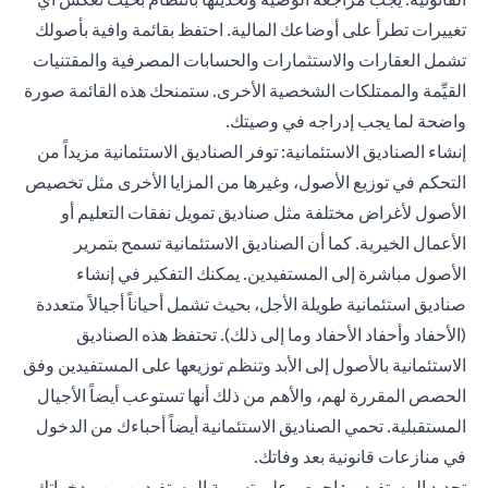
تغييرات تطرأ على أوضاعك المالية. احتفظ بقائمة وافية بأصولك
تشمل العقارات والاستثمارات والحسابات المصرفية والمقتنيات
القيِّمة والممتلكات الشخصية الأخرى. ستمنحك هذه القائمة صورة
واضحة لما يجب إدراجه في وصيتك.
إنشاء الصناديق الاستئمانية: توفر الصناديق الاستئمانية مزيداً من
التحكم في توزيع الأصول، وغيرها من المزايا الأخرى مثل تخصيص
الأصول لأغراض مختلفة مثل صناديق تمويل نفقات التعليم أو
الأعمال الخيرية. كما أن الصناديق الاستئمانية تسمح بتمرير
الأصول مباشرة إلى المستفيدين. يمكنك التفكير في إنشاء
صناديق استئمانية طويلة الأجل، بحيث تشمل أحياناً أجيالاً متعددة
(الأحفاد وأحفاد الأحفاد وما إلى ذلك). تحتفظ هذه الصناديق
الاستئمانية بالأصول إلى الأبد وتنظم توزيعها على المستفيدين وفق
الحصص المقررة لهم، والأهم من ذلك أنها تستوعب أيضاً الأجيال
المستقبلية. تحمي الصناديق الاستئمانية أيضاً أحباءك من الدخول
في منازعات قانونية بعد وفاتك.
تحديد المستفيدين: إحرص على تسمية المستفيدين من مدخراتك،