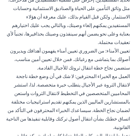
مثل وثائق التأمين على الحياة والصناديق الاستئمانية وحسابات
الاستثمار. ولكن قبل القيام بذلك، عليك معرفة أن هؤلاء
المستفيدين يمكنهم إلغاء وصيتك، وبالتالي يجب عليك اختيارهم
بعناية وعلى نحو يضمن أنهم سينفذون وصيتك بحذافيرها، تجنباً لأي
تعقيدات محتملة.
تعيين الأمناء: من الضروري تعيين أمناء يفهمون أهدافك ويديرون
أصولك بما يتماشى مع رغباتك. فمن خلال تعيين أمين مناسب،
ستضمن نجاح خطة انتقال ثروتك للأجيال القادمة.
العمل مع الخبراء المحترفين: لا شك في أن وضع خطة ناجحة
لانتقال الثروة عبر الأجيال يتطلب خبرة متخصصة. لذا، استشر
المحاميين المتخصصين في التخطيط لانتقال الثروات واستعن
بالمستشارين الماليين الذين يمكنهم تقديم استراتيجيات مختلفة
لضمان نجاح الخطة. سيساعدك الخبراء المحترفون في التأكد من
اتساق خطتك بشأن انتقال أصول تركتك وقابلية تنفيذها من الناحية
القانونية.
تخطيط انتقال الشركات العائلية: إذا كانت لديك شركة عائلية