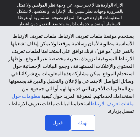
الآراء الواردة هنا لا تعبر سوى عن وجهة نظر المؤلفين ولا تمثل
بالضرورة وجهات نظر سيتي بنك الإمارات أو تعكسها. لا تشكل
المعلومات الواردة في هذا الموقع نصيحة استثمارية أو عرضًا
للاستثمار أو تقديم خدمات إدارية وتخضع للتعديل دون إشعار
مسبق.
يستخدم موقعنا ملفات تعريف الارتباط. ملفات تعريف الارتباط
لا يتم تقديم المنتجات والخدمات المذكورة في هذا الموقع للأفراد
الأساسية مطلوبة لأمان وسلامة موقعنا ولا يمكن إيقاف تشغيلها.
المقيمين في الاتحاد الأوروبي أو المنطقة الاقتصادية الأوروبية أو
بالنقر على 'موافق' ، فإنك توافق على استخدامنا لملفات تعريف
سويسرا أو غيرنسي أو جيرسي أو موناكو أو سان مارينو أو
الارتباط التسويقية لتزويدك بتجربة مخصصة عبر الموقع ، وإظهار
الفاتيكان أو جزيرة مان أو المملكة المتحدة أو خصوصية البيانات
المحتوى والإعلانات المستهدفة ، وجمع البيانات الإحصائية حول
(لائحة حماية البيانات العامة \ قانون حماية البيانات الشخصية
استخدام الموقع. يمكن مشاركة هذه المعلومات مع شركائنا في
العامة \ قانون خصوصية نيوزيلندا). المحتوى الموجود في هذه
الصفحة ليس ولا ينبغي تفسيره على أنه عرض أو دعوة أو دعوة
وسائل التواصل الاجتماعي والإعلان والتحليل والذين قد يجمعونها
لشراء أو بيع أي من المنتجات والخدمات المذكورة هنا لمثل هؤلاء
مع المعلومات الأخرى التي قدمتها لهم أو التي جمعوها من
الأفراد.
استخدامك لخدماتهم. لمعرفة المزيد حول كيفية
معلومات حول
ملفات تعريف الارتباط
استخدامنا لبيانات ملفات تعريف الارتباط ،
*GDPR – اللائحة العامة لحماية البيانات؛ * LGPD – Lei Geral de
تفضل بزيارة.
Proteção de Dados Pessoais ; *NZPA – قانون الخصوصية
↑
النيوزيلندي
تهيئة
قبول
2025 citibank.ae