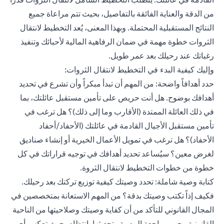
من الدقة والعناية الفائقة بالتفاصيل، بحيث تتم مراعاة جميع
النتائج المستقبلية المحتملة. وبهذا المعنى، يُعد التخطيط لانتقال
الثروات خطوة مهمة في ضمان الرفاهية المالية لأحبائك وتنفيذ
رغباتك عند رحيلك بعد عمر طويل.
وإليك كيفية البدء في التخطيط لانتقال الثروات:
حدد أهدافاً واضحة: من المهم أن تبدأ مبكراً وأن تشرع في تحديد
أهدافك بوضوح. هل أنت حريص على تأمين مستقبل عائلتك، بما
في ذلك العائلة الممتدة (الأقارب وما إلى ذلك)؟ هل ترغب في
تأمين مستقبل الأجيال القادمة في عائلتك (الأحفاد/أحفاد
الأحفاد)؟ هل ترغب في تمويل الأعمال الخيرية أو إنشاء صناديق
لغرض معين؟ سيُساعد تحديد أهدافك في توجيه قراراتك في كل
خطوة من خطوات التخطيط لانتقال الثروة.
كتابة وصية شاملة: تحدد وصيتك كيفية توزيع تركتك بعد رحيلك.
فكيف إذاً تكتب وصيتك بدقة؟ من المهم الاستعانة بمتخصصين في
المجال القانوني للتأكد من أن كفاية وصيتك وصلاحيتها من الناحية
القانونية. يجب مراجعة الوصية وتحديثها بانتظام بحيث تعكس أي