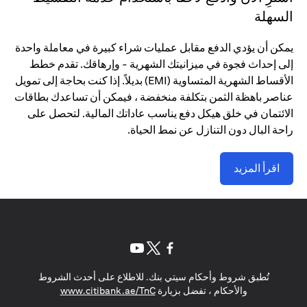
السهلة
يمكن أن يؤدي الدفع مقابل عمليات شراء كبيرة في معاملة واحدة
إلى إحداث فجوة في ميزانيتك الشهرية - وإرهاقك. تقدم خطط
الأقساط الشهرية المتساوية (EMI) بديلاً. إذا كنت بحاجة إلى تمويل
عناصر باهظة الثمن بتكلفة منخفضة ، فيمكن أن تساعدك بطاقات
الائتمان في خلق هيكل دفع يناسب عاداتك المالية. لتحصل على
راحة البال دون التنازل عن نمط الحياة.
اقرأ المزيد
opens in a new tab
opens in a new tab
opens in a new tab
تُطبق شروط وأحكام سيتي بنك. للاطلاع على أحدث الشروط
s in a new tab
والأحكام ، تفضل بزيارة
www.citibank.ae/TnC