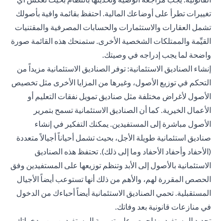
تغييرات تطرأ على أوضاعك المالية. احتفظ بقائمة وافية بأصولك
تشمل العقارات والاستثمارات والحسابات المصرفية والمقتنيات
القيِّمة والممتلكات الشخصية الأخرى. ستمنحك هذه القائمة صورة
واضحة لما يجب إدراجه في وصيتك.
إنشاء الصناديق الاستئمانية: توفر الصناديق الاستئمانية مزيداً من
التحكم في توزيع الأصول، وغيرها من المزايا الأخرى مثل تخصيص
الأصول لأغراض مختلفة مثل صناديق تمويل نفقات التعليم أو
الأعمال الخيرية. كما أن الصناديق الاستئمانية تسمح بتمرير
الأصول مباشرة إلى المستفيدين. يمكنك التفكير في إنشاء
صناديق استئمانية طويلة الأجل، بحيث تشمل أحياناً أجيالاً متعددة
(الأحفاد وأحفاد الأحفاد وما إلى ذلك). تحتفظ هذه الصناديق
الاستئمانية بالأصول إلى الأبد وتنظم توزيعها على المستفيدين وفق
الحصص المقررة لهم، والأهم من ذلك أنها تستوعب أيضاً الأجيال
المستقبلية. تحمي الصناديق الاستئمانية أيضاً أحباءك من الدخول
في منازعات قانونية بعد وفاتك.
تحديد المستفيدين: إحرص على تسمية المستفيدين من مدخراتك،