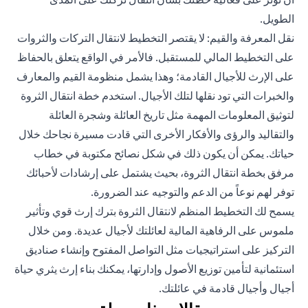
الطويل.
نقل المعرفة والقيم: لا يقتصر التخطيط لانتقال التركات والثروات
على التخطيط المالي للمستقبل. فالأمر في الواقع يتعلق بالحفاظ
على الإرث للأجيال القادمة؛ وهذا يشمل منظومة القيم والمعارف
والخبرات التي تود نقلها لتلك الأجيال. استخدم خطة انتقال الثروة
لتوثيق المعلومات المهمة مثل تاريخ العائلة وشجرة العائلة
والتقاليد والرؤى والأفكار الأخرى التي قادت مسيرة نجاحك خلال
حياتك. يمكن أن يكون ذلك في شكل نصائح مكتوبة في خطاب
مرفق بخطة انتقال الثروة، بحيث يشتمل على إرشادات لأحبائك
توفر لهم نوعاً من الدعم والتوجيه عند الضرورة.
يسمح لك التخطيط المنظم لانتقال الثروة بترك إرث قوي وتأثير
ملموس على الرفاهية المالية لعائلتك لأجيال عديدة. ومن خلال
التركيز على استراتيجيات مثل التواصل المفتوح وإنشاء صناديق
استئمانية لتأمين توزيع الأصول وإدارتها، يمكنك بناء إرث يثري حياة
أجيال وأجيال قادمة في عائلتك.