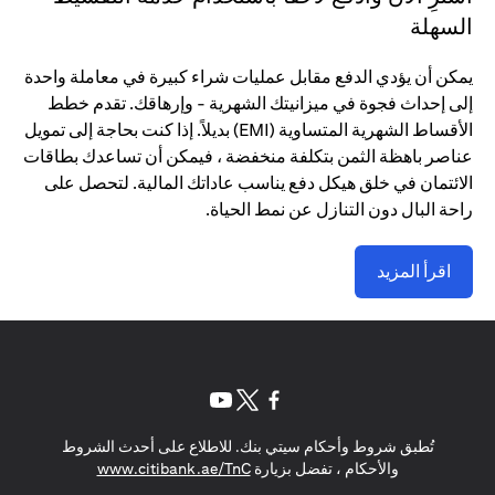
السهلة
يمكن أن يؤدي الدفع مقابل عمليات شراء كبيرة في معاملة واحدة
إلى إحداث فجوة في ميزانيتك الشهرية - وإرهاقك. تقدم خطط
الأقساط الشهرية المتساوية (EMI) بديلاً. إذا كنت بحاجة إلى تمويل
عناصر باهظة الثمن بتكلفة منخفضة ، فيمكن أن تساعدك بطاقات
الائتمان في خلق هيكل دفع يناسب عاداتك المالية. لتحصل على
راحة البال دون التنازل عن نمط الحياة.
اقرأ المزيد
opens in a new tab
opens in a new tab
opens in a new tab
تُطبق شروط وأحكام سيتي بنك. للاطلاع على أحدث الشروط
s in a new tab
والأحكام ، تفضل بزيارة
www.citibank.ae/TnC