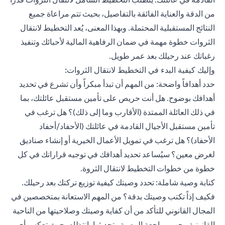
من الدقة والعناية الفائقة بالتفاصيل، بحيث تتم مراعاة جميع
النتائج المستقبلية المحتملة. وبهذا المعنى، يُعد التخطيط لانتقال
الثروات خطوة مهمة في ضمان الرفاهية المالية لأحبائك وتنفيذ
رغباتك عند رحيلك بعد عمر طويل.
وإليك كيفية البدء في التخطيط لانتقال الثروات:
حدد أهدافاً واضحة: من المهم أن تبدأ مبكراً وأن تشرع في تحديد
أهدافك بوضوح. هل أنت حريص على تأمين مستقبل عائلتك، بما
في ذلك العائلة الممتدة (الأقارب وما إلى ذلك)؟ هل ترغب في
تأمين مستقبل الأجيال القادمة في عائلتك (الأحفاد/أحفاد
الأحفاد)؟ هل ترغب في تمويل الأعمال الخيرية أو إنشاء صناديق
لغرض معين؟ سيُساعد تحديد أهدافك في توجيه قراراتك في كل
خطوة من خطوات التخطيط لانتقال الثروة.
كتابة وصية شاملة: تحدد وصيتك كيفية توزيع تركتك بعد رحيلك.
فكيف إذاً تكتب وصيتك بدقة؟ من المهم الاستعانة بمتخصصين في
المجال القانوني للتأكد من أن كفاية وصيتك وصلاحيتها من الناحية
القانونية. يجب مراجعة الوصية وتحديثها بانتظام بحيث تعكس أي