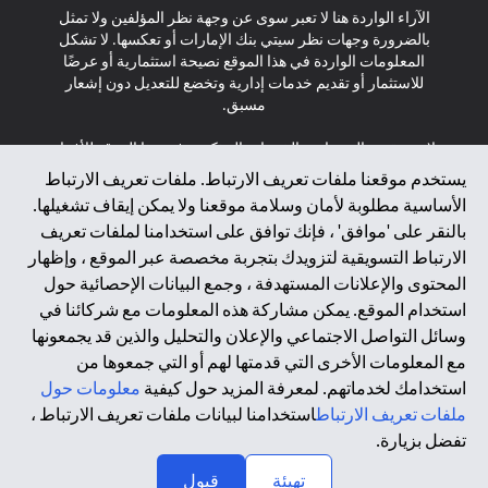
الآراء الواردة هنا لا تعبر سوى عن وجهة نظر المؤلفين ولا تمثل
بالضرورة وجهات نظر سيتي بنك الإمارات أو تعكسها. لا تشكل
المعلومات الواردة في هذا الموقع نصيحة استثمارية أو عرضًا
للاستثمار أو تقديم خدمات إدارية وتخضع للتعديل دون إشعار
مسبق.
لا يتم تقديم المنتجات والخدمات المذكورة في هذا الموقع للأفراد
المقيمين في الاتحاد الأوروبي أو المنطقة الاقتصادية الأوروبية أو
يستخدم موقعنا ملفات تعريف الارتباط. ملفات تعريف الارتباط
سويسرا أو غيرنسي أو جيرسي أو موناكو أو سان مارينو أو
الأساسية مطلوبة لأمان وسلامة موقعنا ولا يمكن إيقاف تشغيلها.
الفاتيكان أو جزيرة مان أو المملكة المتحدة أو خصوصية البيانات
بالنقر على 'موافق' ، فإنك توافق على استخدامنا لملفات تعريف
(لائحة حماية البيانات العامة \ قانون حماية البيانات الشخصية
الارتباط التسويقية لتزويدك بتجربة مخصصة عبر الموقع ، وإظهار
العامة \ قانون خصوصية نيوزيلندا). المحتوى الموجود في هذه
الصفحة ليس ولا ينبغي تفسيره على أنه عرض أو دعوة أو دعوة
المحتوى والإعلانات المستهدفة ، وجمع البيانات الإحصائية حول
لشراء أو بيع أي من المنتجات والخدمات المذكورة هنا لمثل هؤلاء
استخدام الموقع. يمكن مشاركة هذه المعلومات مع شركائنا في
الأفراد.
وسائل التواصل الاجتماعي والإعلان والتحليل والذين قد يجمعونها
مع المعلومات الأخرى التي قدمتها لهم أو التي جمعوها من
*GDPR – اللائحة العامة لحماية البيانات؛ * LGPD – Lei Geral de
استخدامك لخدماتهم. لمعرفة المزيد حول كيفية
معلومات حول
Proteção de Dados Pessoais ; *NZPA – قانون الخصوصية
النيوزيلندي
ملفات تعريف الارتباط
استخدامنا لبيانات ملفات تعريف الارتباط ،
تفضل بزيارة.
↑
2025 citibank.ae
تهيئة
قبول