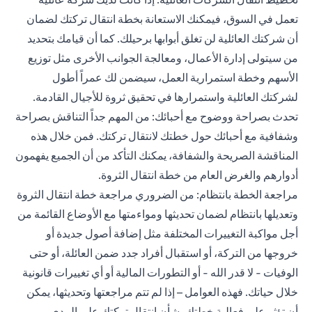
تعمل في السوق، فيمكنك الاستعانة بخطة انتقال تركتك لضمان
أن شركتك العائلية لن تغلق أبوابها برحيلك. كما أن قيامك بتحديد
من سيتولى إدارة الأعمال، ومعالجة الجوانب الأخرى مثل توزيع
الأسهم وخطة استمرارية العمل، سيضمن لك عمراً أطول
لشركتك العائلية واستمرارها في تحقيق ثروة للأجيال القادمة.
تحدث بصراحة ووضوح مع أحبائك: من المهم جداً التناقش بصراحة
وشفافية مع أحبائك حول خطتك لانتقال تركتك. فمن خلال هذه
المناقشة الصريحة والشفافة، يمكنك التأكد من أن الجميع يفهمون
أدوارهم والغرض العام من خطة انتقال الثروة.
مراجعة الخطة بانتظام: من الضروري مراجعة خطة انتقال الثروة
وتعديلها بانتظام لضمان تحديثها ومواءمتها مع الأوضاع القائمة من
أجل مواكبة التغييرات المختلفة مثل إضافة أصول جديدة أو
خروجها من التركة، أو استقبال أفراد جدد ضمن العائلة، أو حتى
الوفيات - لا قدر الله - أو التطورات المالية أو أي تغييرات قانونية
خلال حياتك. فهذه العوامل – إذا لم تتم مراجعتها وتحديثها، يمكن
أن تؤثر على فعالية خطتك بشأن انتقال تركتك على المدى