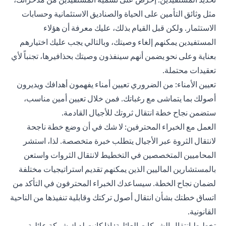
مثل وثائق التأمين على الحياة والصناديق الاستئمانية وحسابات
الاستثمار. ولكن قبل القيام بذلك، عليك معرفة أن هؤلاء
المستفيدين يمكنهم إلغاء وصيتك، وبالتالي يجب عليك اختيارهم
بعناية وعلى نحو يضمن أنهم سينفذون وصيتك بحذافيرها، تجنباً لأي
تعقيدات محتملة.
تعيين الأمناء: من الضروري تعيين أمناء يفهمون أهدافك ويديرون
أصولك بما يتماشى مع رغباتك. فمن خلال تعيين أمين مناسب،
ستضمن نجاح خطة انتقال ثروتك للأجيال القادمة.
العمل مع الخبراء المحترفين: لا شك في أن وضع خطة ناجحة
لانتقال الثروة عبر الأجيال يتطلب خبرة متخصصة. لذا، استشر
المحاميين المتخصصين في التخطيط لانتقال الثروات واستعن
بالمستشارين الماليين الذين يمكنهم تقديم استراتيجيات مختلفة
لضمان نجاح الخطة. سيساعدك الخبراء المحترفون في التأكد من
اتساق خطتك بشأن انتقال أصول تركتك وقابلية تنفيذها من الناحية
القانونية.
تخطيط انتقال الشركات العائلية: إذا كانت لديك شركة عائلية