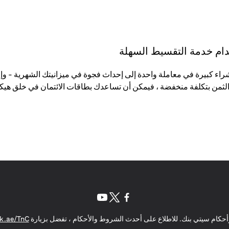
تخدام خدمة التقسيط السهلة
لثمن بتكلفة منخفضة ، فيمكن أن تساعدك بطاقات الائتمان في خلق هيكل
(opens in a new tab)
(opens in a new tab)
(opens in a new tab)
حكام سيتي بنك. للاطلاع على أحدث الشروط والأحكام ، تفضل بزيارة
k.ae/TnC