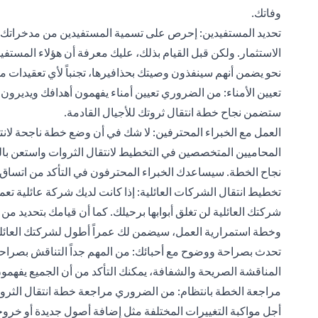
وفاتك.
تحديد المستفيدين: إحرص على تسمية المستفيدين من مدخراتك، مث
الاستثمار. ولكن قبل القيام بذلك، عليك معرفة أن هؤلاء المستفي
نحو يضمن أنهم سينفذون وصيتك بحذافيرها، تجنباً لأي تعقيدات م
تعيين الأمناء: من الضروري تعيين أمناء يفهمون أهدافك ويديرو
ستضمن نجاح خطة انتقال ثروتك للأجيال القادمة.
العمل مع الخبراء المحترفين: لا شك في أن وضع خطة ناجحة لانت
المحاميين المتخصصين في التخطيط لانتقال الثروات واستعن بال
نجاح الخطة. سيساعدك الخبراء المحترفون في التأكد من اتساق خط
تخطيط انتقال الشركات العائلية: إذا كانت لديك شركة عائلية تع
شركتك العائلية لن تغلق أبوابها برحيلك. كما أن قيامك بتحديد من
وخطة استمرارية العمل، سيضمن لك عمراً أطول لشركتك العائلية
تحدث بصراحة ووضوح مع أحبائك: من المهم جداً التناقش بصراح
المناقشة الصريحة والشفافة، يمكنك التأكد من أن الجميع يفهمون
مراجعة الخطة بانتظام: من الضروري مراجعة خطة انتقال الثروة و
أجل مواكبة التغييرات المختلفة مثل إضافة أصول جديدة أو خروجها