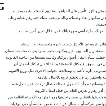
تسم
الذ
ل وثائق التأمين على الحياة والصناديق الاستئمانية وحسابات
دين يمكنهم إلغاء وصيتك، وبالتالي يجب عليك اختيارهم بعناية وعلى
حتملة.
ن أصولك بما يتماشى مع رغباتك. فمن خلال تعيين أمين مناسب،
قال الثروة عبر الأجيال يتطلب خبرة متخصصة. لذا، استشر
مستشارين الماليين الذين يمكنهم تقديم استراتيجيات مختلفة لضمان
تك بشأن انتقال أصول تركتك وقابلية تنفيذها من الناحية القانونية.
مل في السوق، فيمكنك الاستعانة بخطة انتقال تركتك لضمان أن
 سيتولى إدارة الأعمال، ومعالجة الجوانب الأخرى مثل توزيع الأسهم
 واستمرارها في تحقيق ثروة للأجيال القادمة.
ة وشفافية مع أحبائك حول خطتك لانتقال تركتك. فمن خلال هذه
 أدوارهم والغرض العام من خطة انتقال الثروة.
تعديلها بانتظام لضمان تحديثها ومواءمتها مع الأوضاع القائمة من
 من التركة، أو استقبال أفراد جدد ضمن العائلة، أو حتى الوفيات -