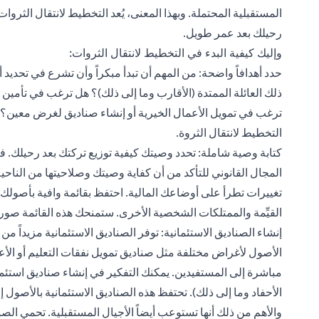
المستقبلية المحتملة. وبهذا المعنى، يُعد التخطيط لانتقال الثرو
رحيلك بعد عمر طويل.
وإليك كيفية البدء في التخطيط لانتقال الثروات:
حدد أهدافاً واضحة: من المهم أن تبدأ مبكراً وأن تشرع في تحدي
ذلك العائلة الممتدة (الأقارب وما إلى ذلك)؟ هل ترغب في تأمين م
ترغب في تمويل الأعمال الخيرية أو إنشاء صناديق لغرض معين
التخطيط لانتقال الثروة.
كتابة وصية شاملة: تحدد وصيتك كيفية توزيع تركتك بعد رحيلك. 
المجال القانوني للتأكد من أن كفاية وصيتك وصلاحيتها من الناحي
تغييرات تطرأ على أوضاعك المالية. احتفظ بقائمة وافية بأصولك
القيِّمة والممتلكات الشخصية الأخرى. ستمنحك هذه القائمة صو
إنشاء الصناديق الاستئمانية: توفر الصناديق الاستئمانية مزيداً 
الأصول لأغراض مختلفة مثل صناديق تمويل نفقات التعليم أو الأعم
مباشرة إلى المستفيدين. يمكنك التفكير في إنشاء صناديق استئمانية
الأحفاد وما إلى ذلك). تحتفظ هذه الصناديق الاستئمانية بالأصول
والأهم من ذلك أنها تستوعب أيضاً الأجيال المستقبلية. تحمي الصن