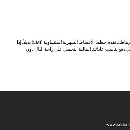
يمكن أن يؤدي الدفع مقابل عمليات شراء كبيرة في معاملة واحدة إلى إحداث فجوة في ميزانيتك الشهرية - وإرهاقك. تقدم خطط الأقساط الشهرية المتساوية (EMI) بديلاً. إذا
 دفع يناسب عاداتك المالية. لتحصل على راحة البال دون
(opens in a new tab)
www.citiban