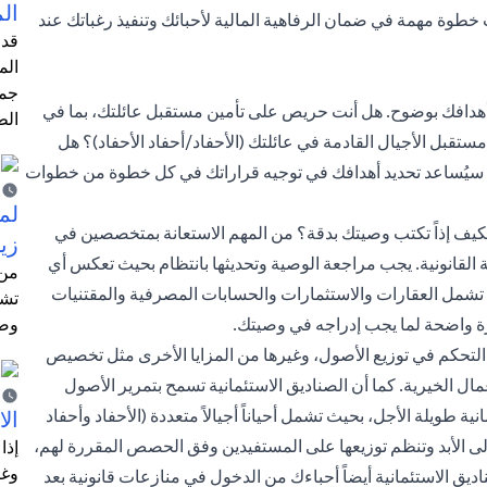
ال
ات خطوة مهمة في ضمان الرفاهية المالية لأحبائك وتنفيذ رغباتك عند
قد 
الم
جمي
د أهدافك بوضوح. هل أنت حريص على تأمين مستقبل عائلتك، بما في
الط
ستقبل الأجيال القادمة في عائلتك (الأحفاد/أحفاد الأحفاد)؟ هل
؟ سيُساعد تحديد أهدافك في توجيه قراراتك في كل خطوة من خطوات
لم
فكيف إذاً تكتب وصيتك بدقة؟ من المهم الاستعانة بمتخصصين في
زيا
ة القانونية. يجب مراجعة الوصية وتحديثها بانتظام بحيث تعكس أي
من 
 تشمل العقارات والاستثمارات والحسابات المصرفية والمقتنيات
تشر
رة واضحة لما يجب إدراجه في وصيتك.
وضع
من التحكم في توزيع الأصول، وغيرها من المزايا الأخرى مثل تخصيص
ال الخيرية. كما أن الصناديق الاستئمانية تسمح بتمرير الأصول
 طويلة الأجل، بحيث تشمل أحياناً أجيالاً متعددة (الأحفاد وأحفاد
الا
 إلى الأبد وتنظم توزيعها على المستفيدين وفق الحصص المقررة لهم،
إذا
وغا
اديق الاستئمانية أيضاً أحباءك من الدخول في منازعات قانونية بعد