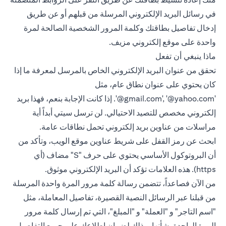
في رسائل البريد الإلكتروني المرسلة من قبلهم أو عن طريق
إدخال تفاصيل بطاقتك وكلمة المرور الشخصية الصالحة لمرة
واحدة على موقع إلكتروني مزيف.
ماذا ينبغي أن تفعل
تحقق من عنوان البريد الإلكتروني الخاص بالمرسل لمعرفة ما إذا
كان يحتوي على عنوان نطاق عام، مثل
‎'@gmail.com', ‎'@yahoo.com‎'‎.
إذا كانت الإجابة بنعم، فهذا بريد
إلكتروني مخصص للتصيد الاحتيالي. لن ترسل سيتي أبداً أية
مراسلات من عناوين بريد إلكتروني تحمل نطاقات عامة.
ابحث عن رمز القفل على شريط عناوين موقع الويب، وتأكد من
أن البروتوكول الأساسي يحتوي على حرف "S" مضاف (أي
https). هذه العلامات تؤكد أن البريد الإلكتروني موثوق.
من الآن فصاعداً، تتضمن رسالة كلمة مرور المرة واحدة المرسلة
من قبلنا عبر الرسائل النصية القصيرة، تفاصيل المعاملة، مثل
"اسم التاجر" و "العملة" و "المبلغ"، التي تم إرسال كلمة مرور
المرة الواحدة بشأنها، وذلك لضمان إطلاعك على جميع التفاصيل