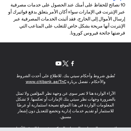
10 نصائح للحفاظ على أمنك عند الحصول على خدمات مصرفية
عبر الإنترنت في الإمارات سواء أكان الأمر يتعلق بدفع فواتيرك أو
إرسال الأموال إلى الخارج، فقد أثبتت الخدمات المصرفية عبر
الإنترنت أنها مريحة بشكل خاص للتغلب على المتاعب التي
فرضتها جائحة فيروس كورونا.
(opens in a new tab)
(opens in a new tab)
(opens in a new tab)
تُطبق شروط وأحكام سيتي بنك. للاطلاع على أحدث الشروط
(opens in a new tab)
والأحكام ، تفضل بزيارة
www.citibank.ae/TnC
الآراء الواردة هنا لا تعبر سوى عن وجهة نظر المؤلفين ولا تمثل
بالضرورة وجهات نظر سيتي بنك الإمارات أو تعكسها. لا تشكل
المعلومات الواردة في هذا الموقع نصيحة استثمارية أو عرضًا
للاستثمار أو تقديم خدمات إدارية وتخضع للتعديل دون إشعار
مسبق.
لا يتم تقديم المنتجات والخدمات المذكورة في هذا الموقع للأفراد