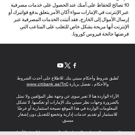
10 نصائح للحفاظ على أمنك عند الحصول على خدمات مصرفية
عبر الإنترنت في الإمارات سواء أكان الأمر يتعلق بدفع فواتيرك أو
إرسال الأموال إلى الخارج، فقد أثبتت الخدمات المصرفية عبر
الإنترنت أنها مريحة بشكل خاص للتغلب على المتاعب التي
فرضتها جائحة فيروس كورونا.
(opens in a new tab)
(opens in a new tab)
(opens in a new tab)
تُطبق شروط وأحكام سيتي بنك. للاطلاع على أحدث الشروط
(opens in a new tab)
والأحكام ، تفضل بزيارة
www.citibank.ae/TnC
الآراء الواردة هنا لا تعبر سوى عن وجهة نظر المؤلفين ولا تمثل
بالضرورة وجهات نظر سيتي بنك الإمارات أو تعكسها. لا تشكل
المعلومات الواردة في هذا الموقع نصيحة استثمارية أو عرضًا
للاستثمار أو تقديم خدمات إدارية وتخضع للتعديل دون إشعار
مسبق.
لا يتم تقديم المنتجات والخدمات المذكورة في هذا الموقع للأفراد