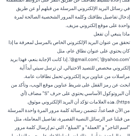
في رسائل البريد الإلكتروني المرسلة من قبلهم أو عن طريق
إدخال تفاصيل بطاقتك وكلمة المرور الشخصية الصالحة لمرة
واحدة على موقع إلكتروني مزيف.
ماذا ينبغي أن تفعل
تحقق من عنوان البريد الإلكتروني الخاص بالمرسل لمعرفة ما إذا
كان يحتوي على عنوان نطاق عام، مثل
‎'@gmail.com', ‎'@yahoo.com‎'‎.
إذا كانت الإجابة بنعم، فهذا بريد
إلكتروني مخصص للتصيد الاحتيالي. لن ترسل سيتي أبداً أية
مراسلات من عناوين بريد إلكتروني تحمل نطاقات عامة.
ابحث عن رمز القفل على شريط عناوين موقع الويب، وتأكد من
أن البروتوكول الأساسي يحتوي على حرف "S" مضاف (أي
https). هذه العلامات تؤكد أن البريد الإلكتروني موثوق.
من الآن فصاعداً، تتضمن رسالة كلمة مرور المرة واحدة المرسلة
من قبلنا عبر الرسائل النصية القصيرة، تفاصيل المعاملة، مثل
"اسم التاجر" و "العملة" و "المبلغ"، التي تم إرسال كلمة مرور
المرة الواحدة بشأنها، وذلك لضمان إطلاعك على جميع التفاصيل