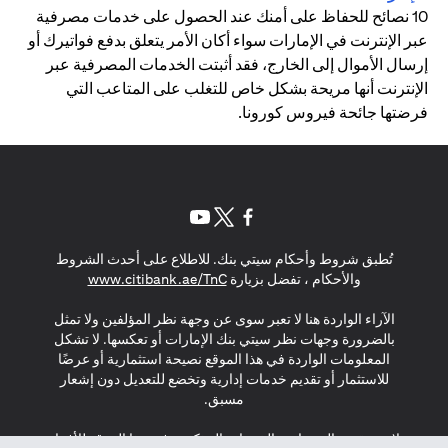
10 نصائح للحفاظ على أمنك عند الحصول على خدمات مصرفية
عبر الإنترنت في الإمارات سواء أكان الأمر يتعلق بدفع فواتيرك أو
إرسال الأموال إلى الخارج، فقد أثبتت الخدمات المصرفية عبر
الإنترنت أنها مريحة بشكل خاص للتغلب على المتاعب التي
فرضتها جائحة فيروس كورونا.
(opens in a new tab)
(opens in a new tab)
(opens in a new tab)
تُطبق شروط وأحكام سيتي بنك. للاطلاع على أحدث الشروط
(opens in a new tab)
والأحكام ، تفضل بزيارة
www.citibank.ae/TnC
الآراء الواردة هنا لا تعبر سوى عن وجهة نظر المؤلفين ولا تمثل
بالضرورة وجهات نظر سيتي بنك الإمارات أو تعكسها. لا تشكل
المعلومات الواردة في هذا الموقع نصيحة استثمارية أو عرضًا
للاستثمار أو تقديم خدمات إدارية وتخضع للتعديل دون إشعار
مسبق.
لا يتم تقديم المنتجات والخدمات المذكورة في هذا الموقع للأفراد