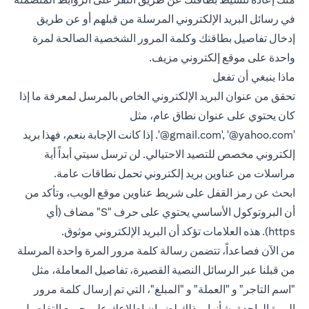
في رسائل البريد الإلكتروني المرسلة من قبلهم أو عن طريق
إدخال تفاصيل بطاقتك وكلمة المرور الشخصية الصالحة لمرة
واحدة على موقع إلكتروني مزيف.
ماذا ينبغي أن تفعل
تحقق من عنوان البريد الإلكتروني الخاص بالمرسل لمعرفة ما إذا
كان يحتوي على عنوان نطاق عام، مثل
‎'@gmail.com', ‎'@yahoo.com‎'‎.
إذا كانت الإجابة بنعم، فهذا بريد
إلكتروني مخصص للتصيد الاحتيالي. لن ترسل سيتي أبداً أية
مراسلات من عناوين بريد إلكتروني تحمل نطاقات عامة.
ابحث عن رمز القفل على شريط عناوين موقع الويب، وتأكد من
أن البروتوكول الأساسي يحتوي على حرف "S" مضاف (أي
https). هذه العلامات تؤكد أن البريد الإلكتروني موثوق.
من الآن فصاعداً، تتضمن رسالة كلمة مرور المرة واحدة المرسلة
من قبلنا عبر الرسائل النصية القصيرة، تفاصيل المعاملة، مثل
"اسم التاجر" و "العملة" و "المبلغ"، التي تم إرسال كلمة مرور
المرة الواحدة بشأنها، وذلك لضمان إطلاعك على جميع التفاصيل