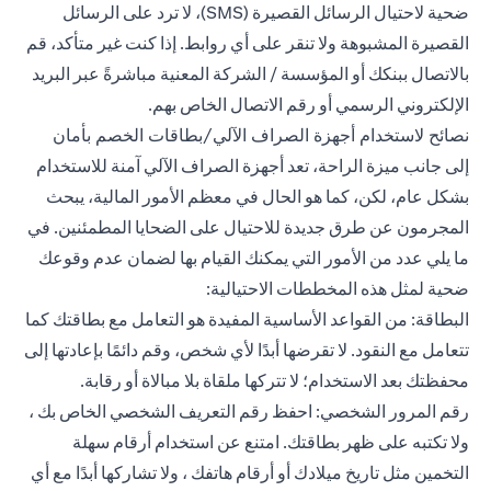
ضحية لاحتيال الرسائل القصيرة (SMS)، لا ترد على الرسائل
القصيرة المشبوهة ولا تنقر على أي روابط. إذا كنت غير متأكد، قم
بالاتصال ببنكك أو المؤسسة / الشركة المعنية مباشرةً عبر البريد
الإلكتروني الرسمي أو رقم الاتصال الخاص بهم.
نصائح لاستخدام أجهزة الصراف الآلي/بطاقات الخصم بأمان
إلى جانب ميزة الراحة، تعد أجهزة الصراف الآلي آمنة للاستخدام
بشكل عام، لكن، كما هو الحال في معظم الأمور المالية، يبحث
المجرمون عن طرق جديدة للاحتيال على الضحايا المطمئنين. في
ما يلي عدد من الأمور التي يمكنك القيام بها لضمان عدم وقوعك
ضحية لمثل هذه المخططات الاحتيالية:
البطاقة: من القواعد الأساسية المفيدة هو التعامل مع بطاقتك كما
تتعامل مع النقود. لا تقرضها أبدًا لأي شخص، وقم دائمًا بإعادتها إلى
محفظتك بعد الاستخدام؛ لا تتركها ملقاة بلا مبالاة أو رقابة.
رقم المرور الشخصي: احفظ رقم التعريف الشخصي الخاص بك ،
ولا تكتبه على ظهر بطاقتك. امتنع عن استخدام أرقام سهلة
التخمين مثل تاريخ ميلادك أو أرقام هاتفك ، ولا تشاركها أبدًا مع أي