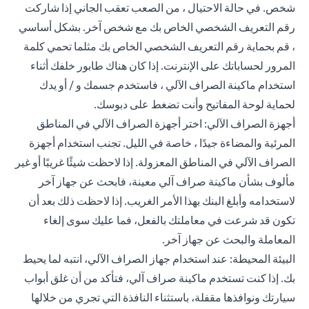
شخص. في حالة الاحتيال ، من الصعب تعقب الجاني إذا شاركت
رقم التعريف الشخصي الخاص بك مع شخص آخر. بشكل أساسي
، قم بحماية رقم التعريف الشخصي الخاص بك مثلما تحمي كلمة
المرور لحساباتك على الإنترنت. إذا كان هناك طابور خلفك أثناء
استخدام ماكينة الصراف الآلي ، فاستخدم جسمك و / أو يدك
لحماية لوحة المفاتيح وأنت تضغط على دبوسك.
أجهزة الصراف الآلي: اختر أجهزة الصراف الآلي في المناطق
المرئية والمضاءة جيدًا ، خاصة في الليل. تجنب استخدام أجهزة
الصراف الآلي في المناطق المعزولة. إذا لاحظت شيئًا غريبًا أو غير
مألوف بشأن ماكينة صراف آلي معينة، فابحث عن جهاز آخر
لاستخدامه وأبلغ البنك بهذا الأمر الغريب. إذا لاحظت ذلك بعد أن
تكون قد شرعت في معاملتك بالفعل، فما عليك سوى إلغاء
المعاملة والبحث عن جهاز آخر.
البيئة المحيطة: عند استخدام جهاز الصراف الآلي، انتبه لما يحيط
بك. إذا كنت تستخدم ماكينة صراف آلي، فتأكد من أن غلق أبواب
سيارتك ونوافذها مقفلة، باستثناء النافذة التي تجري من خلالها