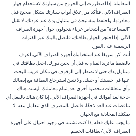
المعاملة. إذا اضطررت إلى الخروج من سيارتك لاستخدام جهاز
الصراف الآلي، فتأكد من إغلاق أبواب سيارتك بشكل صحيح قبل
مغادرتها، واحتفظ بمفاتيحك في متناول يدك عند عودتك. لا تقبل
"المساعدة" من أشخاص غرباء يتجولون حول أجهزة الصراف
الآلي. إذا احتجز الجهاز بطاقتك، فاتصل بالبنك عبر القنوات
الرسمية على الفور.
أنت: كن سريعًا عند استخدامك أجهزة الصراف الآلي. اعرف
بالضبط ما تريد القيام به قبل أن يحين دورك. اجعل بطاقتك في
متناول يدك حتى لا تضطر إلى الوقوف في مكان قريب للبحث
عنها في حقيبتك أو جيبك. ولا تنسَ استرجاع البطاقة مع إيصالك
وأي متعلقات شخصية أخرى بعد إتمام معاملتك. ليست هناك
حاجة لعد أموالك في أجهزة الصراف الآلي. إذا كان هناك بالفعل أي
تناقضات عند العد لاحقًا، فاتصل بالمصرف الذي تتعامل معه. لا
يمكنك المجادلة مع الجهاز.
ما يجب عليك فعله إذا كنت تشتبه في وجود احتيال على أجهزة
الصراف الآلي/بطاقات الخصم