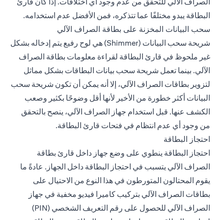
الصراف الآلي للتحقق من عدم وجود أي اختلافات. إذا كان قارئ
البطاقة يبدو مختلفًا عما تتذكره، فمن الأفضل عدم استخدامه.
سحب البيانات المخزنة على بطاقة الصراف الآلي
شريحة سحب البيانات (Shimmer) هي لوح رفيع يتم إدخاله بشكل
غير ملحوظ في قارئ البطاقة لقراءة معلومات بطاقة الصراف
الآلي. بينما تعمل شريحة سحب بيانات البطاقات بشكل مماثل
لتزوير بطاقات الصراف الآلي، إلا أنه يمكن أن تكون شريحة سحب
البيانات أكثر خطورة من الأخير لأنها أقل وضوحًا بكثير وصعب
الكشف عنها. قبل استخدام جهاز الصراف الآلي، ينصح بالتحقق
من وجود أي عدم انتظام في فتحات قارئ البطاقة.
احتجاز البطاقة
احتجاز البطاقة ينطوي على وضع جهاز داخل قارئ بطاقة
الصراف الآلي يتسبب في احتجاز البطاقة داخل الجهاز. عادةً ما
يقوم المحتالون المتورطون في هذا النوع من الاحتيال على
بطاقات الصراف الآلي بتركيب كاميرا فيديو مخفية في جهاز
الصراف الآلي للحصول على رقم التعريف الشخصي (PIN)