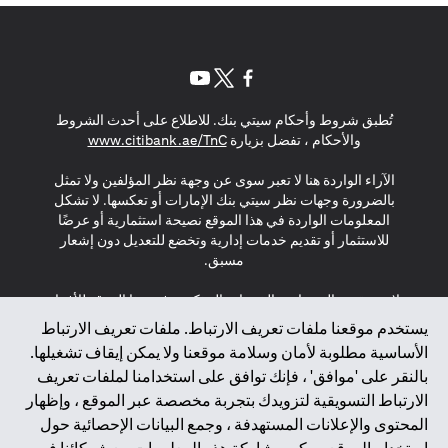
(opens in a new tab)
(opens in a new tab)
(opens in a new tab)
تُطبق شروط وأحكام سيتي بنك. للاطلاع على أحدث الشروط
(opens in a new tab)
والأحكام ، تفضل بزيارة
www.citibank.ae/TnC
الآراء الواردة هنا لا تعبر سوى عن وجهة نظر المؤلفين ولا تمثل
بالضرورة وجهات نظر سيتي بنك الإمارات أو تعكسها. لا تشكل
المعلومات الواردة في هذا الموقع نصيحة استثمارية أو عرضًا
للاستثمار أو تقديم خدمات إدارية وتخضع للتعديل دون إشعار
مسبق.
لا يتم تقديم المنتجات والخدمات المذكورة في هذا الموقع للأفراد
المقيمين في الاتحاد الأوروبي أو المنطقة الاقتصادية الأوروبية أو
يستخدم موقعنا ملفات تعريف الارتباط. ملفات تعريف الارتباط
سويسرا أو غيرنسي أو جيرسي أو موناكو أو سان مارينو أو
الأساسية مطلوبة لأمان وسلامة موقعنا ولا يمكن إيقاف تشغيلها.
الفاتيكان أو جزيرة مان أو المملكة المتحدة أو خصوصية البيانات
بالنقر على 'موافق' ، فإنك توافق على استخدامنا لملفات تعريف
(لائحة حماية البيانات العامة \ قانون حماية البيانات الشخصية
الارتباط التسويقية لتزويدك بتجربة مخصصة عبر الموقع ، وإظهار
العامة \ قانون خصوصية نيوزيلندا). المحتوى الموجود في هذه
الصفحة ليس ولا ينبغي تفسيره على أنه عرض أو دعوة أو دعوة
المحتوى والإعلانات المستهدفة ، وجمع البيانات الإحصائية حول
لشراء أو بيع أي من المنتجات والخدمات المذكورة هنا لمثل هؤلاء