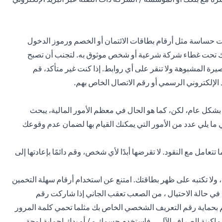
ت حساسة مثل أرقام بطاقات الائتمان أو الخصم ورموز الدخول
ما يتم ذلك تحت غطاء شركة شرعية أو شخص موثوق به. لتجنب أن تصبح
، لا ترد على الرسائل القصيرة المشبوهة ولا تنقر على أي روابط. إذا كنت غير متأكد، قم
د الإلكتروني الرسمي أو رقم الاتصال الخاص بهم.
 بشكل عام، لكن، كما هو الحال في معظم الأمور المالية، يبحث
ما يلي عدد من الأمور التي يمكنك القيام بها لضمان عدم وقوعك
تعامل مع النقود. لا تقرضها أبدًا لأي شخص، وقم دائمًا بإعادتها إلى
ا تكتبه على ظهر بطاقتك. امتنع عن استخدام أرقام سهلة التخمين
ص. في حالة الاحتيال ، من الصعب تعقب الجاني إذا شاركت رقم
ماية رقم التعريف الشخصي الخاص بك مثلما تحمي كلمة المرور
م ماكينة الصراف الآلي ، فاستخدم جسمك و / أو يدك لحماية لوحة