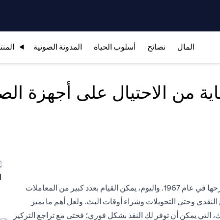
المال
نصائح
أسلوب الحياة
المدونة الصوتية
المنت
ماية من الاحتيال على أجهزة ا
زادت شعبية ماكينات الصراف الآلي (ATM) بشكل مطرد منذ طرحها في عام 1967. واليوم، يمكن القيام بعدد كبير من المعاملات
 النقدي وحتى التحويلات وشراء أوقات البث. ولعل أهم ما يميز
نك، التي يمكن أن توفر لك النقد بشكل فوري؛ فحتى مع تراجع التركيز