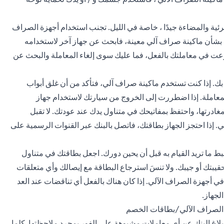
رئية والمضاءة جيدًا ، خاصة في الليل. تجنب استخدام أجهزة الصراف
لوف بشأن ماكينة صراف آلي معينة، فابحث عن جهاز آخر لاستخدامه
 شرعت في معاملتك بالفعل، فما عليك سوى إلغاء المعاملة والبحث عن
ط بك. إذا كنت تستخدم ماكينة صراف آلي، فتأكد من أن غلق أبواب
 المعاملة. إذا اضطررت إلى الخروج من سيارتك لاستخدام جهاز
ادرتها، واحتفظ بمفاتيحك في متناول يدك عند عودتك. لا تقبل
إذا احتجز الجهاز بطاقتك، فاتصل بالبنك عبر القنوات الرسمية على
ط ما تريد القيام به قبل أن يحين دورك. اجعل بطاقتك في متناول
بتك أو جيبك. ولا تنسَ استرجاع البطاقة مع إيصالك وأي متعلقات
 أجهزة الصراف الآلي. إذا كان هناك بالفعل أي تناقضات عند العد
لجهاز.
 الصراف الآلي/بطاقات الخصم
إبلاغ البنك عن أي معاملات مشبوهة على الفور بمجرد ملاحظتها. كلما