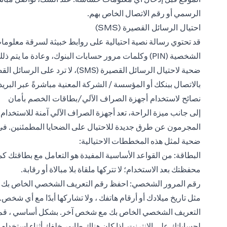
الرسمي أو رقم الاتصال الخاص بهم.
احتيال الرسائل القصيرة (SMS)
قد تحتوي رسالة نصية احتيالية على روابط خبيثة لسرقة معلوما
الشخصية (PIN) وكلمات مرور حسابات البنوك، وعادة 
ضحية لاحتيال الرسائل القصيرة (SMS)
بالاتصال ببنكك أو المؤسسة / الشركة المعنية مباشرةً عبر البري
نصائح لاستخدام أجهزة الصراف الآلي/بطاقات الخصم بأمان
إلى جانب ميزة الراحة، تعد أجهزة الصراف الآلي آمنة للاستخدام
المجرمون عن طرق جديدة للاحتيال على الضحايا المطمئنين. في 
ضحية لمثل هذه المخططات الاحتيالية:
البطاقة: من القواعد الأساسية المفيدة هو التعامل مع بطاقتك كما ت
محفظتك بعد الاستخدام؛ لا تتركها ملقاة بلا مبالاة أو رقابة.
رقم المرور الشخصي: احفظ رقم التعريف الشخصي الخاص بك ، ول
مثل تاريخ ميلادك أو أرقام هاتفك ، ولا تشاركها أبدًا مع أي شخ
التعريف الشخصي الخاص بك مع شخص آخر. بشكل أساسي ، قم بح
لحساباتك على الإنترنت. إذا كان هناك طابور خلفك أثناء استخدا