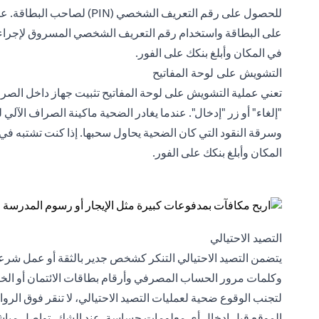
للحصول على رقم التعريف الشخ
على البطاقة واستخدام رقم التعريف الشخصي المسروق لإجراء مع
في المكان وأبلغ بنكك على الفور.
التشويش على لوحة المفاتيح
تعني عملية التشويش على لوحة المفاتيح تثبيت جهاز داخل الصراف
"إلغاء" أو زر "إدخال". عندما يغادر الضحية ماكينة الصراف الآ
وسرقة النقود التي كان الضحية يحاول سحبها. إذا كنت تشتبه ف
المكان وأبلغ بنكك على الفور.
التصيد الاحتيالي
يتضمن التصيد الاحتيالي التنكر كشخص جدير بالثقة أو عمل ش
وكلمات مرور الحساب المصرفي وأرقام بطاقات الائتمان أو الخصم، 
لتجنب الوقوع ضحية لعمليات التصيد الاحتيالي، لا تنقر فوق الرو
الموقع قبل إدخال أي معلومات حساسة. عند الشك، تواصل مباشرة