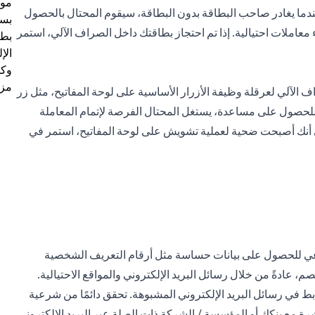
موظ
صي (PIN) لصاحب البطاقة. عندما يغادر صاحب البطاقة بدون البطاقة، سيقوم المحتال بالحصول
بسب
املات احتيالية. إذا تم احتجاز بطاقتك داخل الصراف الآلي، استمر
بطا
الإ
وكل
مزي
 الآلي لعرقلة وظيفة الأزرار الأساسية على لوحة المفاتيح، مثل زر
لي للحصول على مساعدة، يستغل المحتال الفرصة لإتمام المعاملة
ي أنك أصبحت ضحية لعملية تشويش على لوحة المفاتيح، استمر في
رعي للحصول على بيانات حساسة مثل أرقام التعريف الشخصية
عادةً من خلال رسائل البريد الإلكتروني والمواقع الاحتيالية.
ابط في رسائل البريد الإلكتروني المشبوهة. تحقق دائمًا من شرعية
 مع بنكك أو المؤسسة / الشركة ذات الصلة عبر البريد الإلكتروني