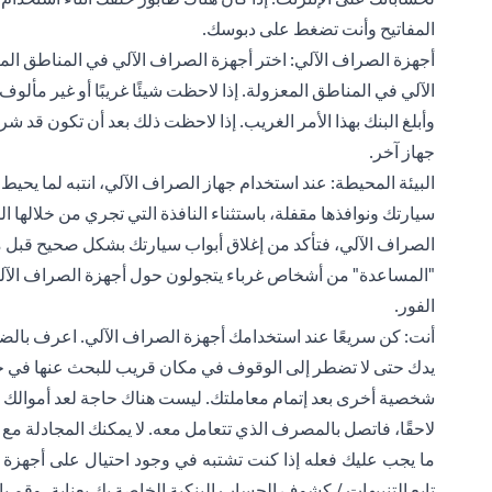
المفاتيح وأنت تضغط على دبوسك.
أجهزة الصراف الآلي: اختر أجهزة الصراف الآلي في المناطق الم
الآلي في المناطق المعزولة. إذا لاحظت شيئًا غريبًا أو غير مأ
وأبلغ البنك بهذا الأمر الغريب. إذا لاحظت ذلك بعد أن تكون قد
جهاز آخر.
البيئة المحيطة: عند استخدام جهاز الصراف الآلي، انتبه لما يحي
سيارتك ونوافذها مقفلة، باستثناء النافذة التي تجري من خلالها
الصراف الآلي، فتأكد من إغلاق أبواب سيارتك بشكل صحيح قبل مغ
"المساعدة" من أشخاص غرباء يتجولون حول أجهزة الصراف الآلي. 
الفور.
أنت: كن سريعًا عند استخدامك أجهزة الصراف الآلي. اعرف بالضب
يدك حتى لا تضطر إلى الوقوف في مكان قريب للبحث عنها في حقي
شخصية أخرى بعد إتمام معاملتك. ليست هناك حاجة لعد أموالك في
لاحقًا، فاتصل بالمصرف الذي تتعامل معه. لا يمكنك المجادلة مع ا
ما يجب عليك فعله إذا كنت تشتبه في وجود احتيال على أجهزة
تابع التنبيهات / كشوف الحساب البنكية الخاصة بك بعناية، وقم ب