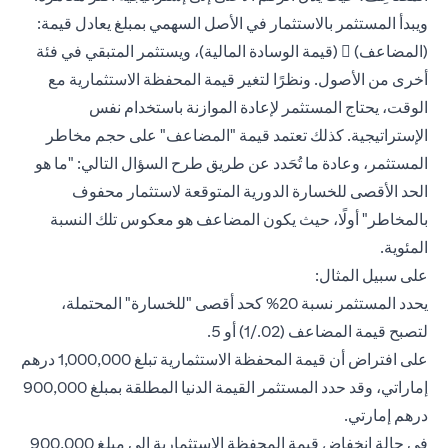
ويبدأ المستثمر بالاستثمار في الأصل السهمي بمبلغ يعادل قيمة:
(المضاعف)  (قيمة الوسادة المالية)، ويستثمر المتبقي في فئة
أخرى من الأصول. ونظرًا لتغير قيمة المحفظة الاستثمارية مع
الوقت، يحتاج المستثمر لإعادة الموازنة باستخدام نفس
الإستراتيجية. كذلك تعتمد قيمة "المضاعف" على حجم مخاطر
المستثمر، وعادة ما تُحَدد عن طريق طرح السؤال التالي: "ما هو
الحد الأقصى للخسارة الدورية المتوقعة لاستثمار محفوف
بالمخاطر" أولًا، حيث يكون المضاعف هو معكوس تلك النسبة
المئوية.
على سبيل المثال:
يحدد المستثمر نسبة 20% كحد أقصى "للخسارة" المحتملة،
لتصبح قيمة المضاعف (02./1) أو 5.
على افتراض أن قيمة المحفظة الاستثمارية تبلغ 1,000,000 درهم
إماراتي، وقد حدد المستثمر القيمة الدنيا المطلقة بمبلغ 900,000
درهم إمارتي.
في حالة انخفاض قيمة المحفظة الاستثمارية إلى مبلغ 900,000