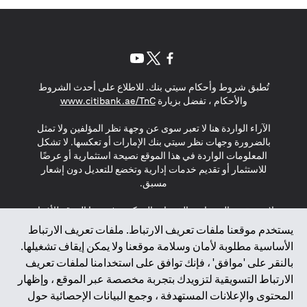
opens in a new tab
opens in a new tab
opens in a new tab
تُطبق شروط وأحكام سيتي بنك. للاطلاع على أحدث الشروط
s in a new tab
والأحكام ، تفضل بزيارة
www.citibank.ae/TnC
الآراء الواردة هنا لا تعبر سوى عن وجهة نظر المؤلفين ولا تمثل
بالضرورة وجهات نظر سيتي بنك الإمارات أو تعكسها. لا تشكل
المعلومات الواردة في هذا الموقع نصيحة استثمارية أو عرضًا
للاستثمار أو تقديم خدمات إدارية وتخضع للتعديل دون إشعار
مسبق.
لا يتم تقديم المنتجات والخدمات المذكورة في هذا الموقع للأفراد
المقيمين في الاتحاد الأوروبي أو المنطقة الاقتصادية الأوروبية أو
يستخدم موقعنا ملفات تعريف الارتباط. ملفات تعريف الارتباط
سويسرا أو غيرنسي أو جيرسي أو موناكو أو سان مارينو أو
الأساسية مطلوبة لأمان وسلامة موقعنا ولا يمكن إيقاف تشغيلها.
الفاتيكان أو جزيرة مان أو المملكة المتحدة أو خصوصية البيانات
بالنقر على 'موافق' ، فإنك توافق على استخدامنا لملفات تعريف
(لائحة حماية البيانات العامة \ قانون حماية البيانات الشخصية
الارتباط التسويقية لتزويدك بتجربة مخصصة عبر الموقع ، وإظهار
العامة \ قانون خصوصية نيوزيلندا). المحتوى الموجود في هذه
الصفحة ليس ولا ينبغي تفسيره على أنه عرض أو دعوة أو دعوة
المحتوى والإعلانات المستهدفة ، وجمع البيانات الإحصائية حول
لشراء أو بيع أي من المنتجات والخدمات المذكورة هنا لمثل هؤلاء