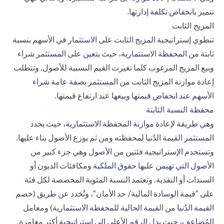
تتميز بانخفاض تكلفة إدارتها.
المزيج الثابت
تنطوي إستراتيجية المزيج الثابت على الاستثمار في الأسهم بنسبة
ثابتة من المحفظة الاستثمارية، حيث يتعين على المستثمر شراء
وبيع المزيج المرغوب كلما تغيرت القيم النسبية للأصول. وتتطلب
إعادة موازنة المزيج الثابت من المستثمر بصفة عامة شراء
الأسهم عند انخفاض قيمتها وبيعها عند ارتفاع قيمتها.
محفظة النسبة الثابتة
وهي طريقة لإعادة موازنة المحفظة الاستثمارية، حيث يحدد
المستثمر القيمة الدُنيا لمحفظته ومن ثم يوزع الأصول بناء عليها.
وتستخدم الإستراتيجية فئتين من الأصول وهي جزء كبير من
الأصول التي تهيمن عليها حقوق الملكية ومكافئات الديون أو
السندات أو النقدية. وتعتمد النسبة المئوية المخصصة لكل فئة
على "قيمة الوسادة المالية/ حد الأمان"، وتُحَدد عن طريق (خصم
القيمة الدُنيا من القيمة الحالية للمحفظة الاستثمارية) ومعامل
المُضاعِف، حيث يدل الرقم الأعلى إلى إستراتيجية أكثر مغامرة.