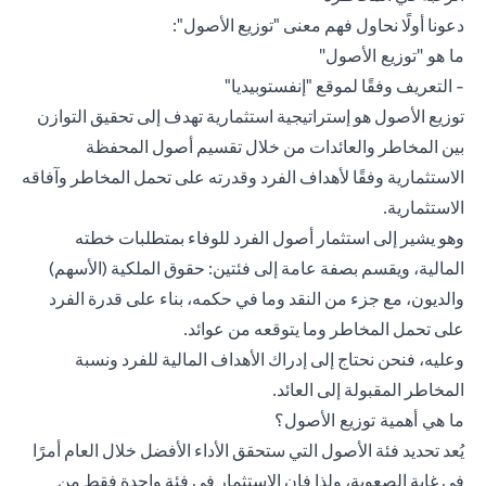
دعونا أولًا نحاول فهم معنى "توزيع الأصول":
ما هو "توزيع الأصول"
- التعريف وفقًا لموقع "إنفستوبيديا"
توزيع الأصول
هو إستراتيجية استثمارية تهدف إلى تحقيق التوازن
بين المخاطر والعائدات من خلال تقسيم أصول المحفظة
الاستثمارية وفقًا لأهداف الفرد وقدرته على تحمل المخاطر وآفاقه
الاستثمارية.
وهو يشير إلى استثمار أصول الفرد للوفاء بمتطلبات خطته
المالية، ويقسم بصفة عامة إلى فئتين: حقوق الملكية (الأسهم)
والديون، مع جزء من النقد وما في حكمه، بناء على قدرة الفرد
على تحمل المخاطر وما يتوقعه من عوائد.
وعليه، فنحن نحتاج إلى إدراك الأهداف المالية للفرد ونسبة
المخاطر المقبولة إلى العائد.
ما هي أهمية توزيع الأصول؟
يُعد تحديد فئة الأصول التي ستحقق الأداء الأفضل خلال العام أمرًا
في غاية الصعوبة، ولذا فإن الاستثمار في فئة واحدة فقط من