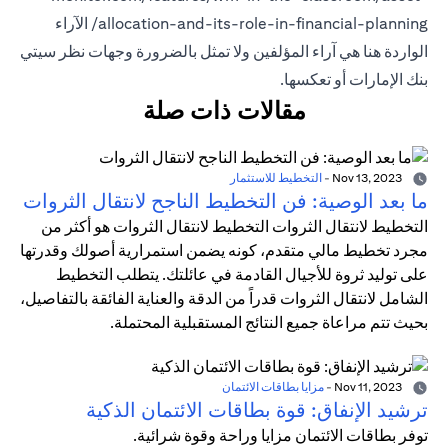
allocation-and-its-role-in-financial-planning/ الآراء
الواردة هنا هي آراء المؤلفين ولا تمثل بالضرورة وجهات نظر سيتي
بنك الإمارات أو تعكسها.
مقالات ذات صلة
Nov 13, 2023
-
التخطيط للاستثمار
ما بعد الوصية: فن التخطيط الناجح لانتقال الثروات
التخطيط لانتقال الثروات التخطيط لانتقال الثروات هو أكثر من
مجرد تخطيط مالي متقدم، كونه يضمن استمرارية أصولك وقدرتها
على توليد ثروة للأجيال القادمة في عائلتك. يتطلب التخطيط
الشامل لانتقال الثروات قدراً من الدقة والعناية الفائقة بالتفاصيل،
بحيث تتم مراعاة جميع النتائج المستقبلية المحتملة.
Nov 11, 2023
-
مزايا بطاقات الائتمان
ترشيد الإنفاق: قوة بطاقات الائتمان الذكية
توفر بطاقات الائتمان مزايا وراحة وقوة شرائية.