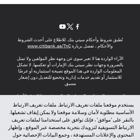
(opens in a new tab)
(opens in a new tab)
(opens in a new tab)
تُطبق شروط وأحكام سيتي بنك. للاطلاع على أحدث الشروط
(opens in a new tab)
والأحكام ، تفضل بزيارة
www.citibank.ae/TnC
الآراء الواردة هنا لا تعبر سوى عن وجهة نظر المؤلفين ولا تمثل
بالضرورة وجهات نظر سيتي بنك الإمارات أو تعكسها. لا تشكل
المعلومات الواردة في هذا الموقع نصيحة استثمارية أو عرضًا
للاستثمار أو تقديم خدمات إدارية وتخضع للتعديل دون إشعار
مسبق.
لا يتم تقديم المنتجات والخدمات المذكورة في هذا الموقع للأفراد
المقيمين في الاتحاد الأوروبي أو المنطقة الاقتصادية الأوروبية أو
يستخدم موقعنا ملفات تعريف الارتباط. ملفات تعريف الارتباط
سويسرا أو غيرنسي أو جيرسي أو موناكو أو سان مارينو أو
الأساسية مطلوبة لأمان وسلامة موقعنا ولا يمكن إيقاف تشغيلها.
الفاتيكان أو جزيرة مان أو المملكة المتحدة أو خصوصية البيانات
بالنقر على 'موافق' ، فإنك توافق على استخدامنا لملفات تعريف
(لائحة حماية البيانات العامة \ قانون حماية البيانات الشخصية
الارتباط التسويقية لتزويدك بتجربة مخصصة عبر الموقع ، وإظهار
العامة \ قانون خصوصية نيوزيلندا). المحتوى الموجود في هذه
الصفحة ليس ولا ينبغي تفسيره على أنه عرض أو دعوة أو دعوة
المحتوى والإعلانات المستهدفة ، وجمع البيانات الإحصائية حول
لشراء أو بيع أي من المنتجات والخدمات المذكورة هنا لمثل هؤلاء