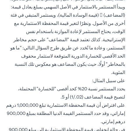
ويبدأ المستثمر بالاستثمار في الأصل السهمي بمبلغ يعادل قيمة:
(المضاعف)  (قيمة الوسادة المالية)، ويستثمر المتبقي في فئة
أخرى من الأصول. ونظرًا لتغير قيمة المحفظة الاستثمارية مع
الوقت، يحتاج المستثمر لإعادة الموازنة باستخدام نفس
الإستراتيجية. كذلك تعتمد قيمة "المضاعف" على حجم مخاطر
المستثمر، وعادة ما تُحَدد عن طريق طرح السؤال التالي: "ما هو
الحد الأقصى للخسارة الدورية المتوقعة لاستثمار محفوف
بالمخاطر" أولًا، حيث يكون المضاعف هو معكوس تلك النسبة
المئوية.
على سبيل المثال:
يحدد المستثمر نسبة 20% كحد أقصى "للخسارة" المحتملة،
لتصبح قيمة المضاعف (02./1) أو 5.
على افتراض أن قيمة المحفظة الاستثمارية تبلغ 1,000,000 درهم
إماراتي، وقد حدد المستثمر القيمة الدنيا المطلقة بمبلغ 900,000
درهم إمارتي.
في حالة انخفاض قيمة المحفظة الاستثمارية إلى مبلغ 900,000