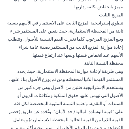
تتميز بانخفاض تكلفة إدارتها.
المزيج الثابت
تنطوي إستراتيجية المزيج الثابت على الاستثمار في الأسهم بنسبة
ثابتة من المحفظة الاستثمارية، حيث يتعين على المستثمر شراء
وبيع المزيج المرغوب كلما تغيرت القيم النسبية للأصول. وتتطلب
إعادة موازنة المزيج الثابت من المستثمر بصفة عامة شراء
الأسهم عند انخفاض قيمتها وبيعها عند ارتفاع قيمتها.
محفظة النسبة الثابتة
وهي طريقة لإعادة موازنة المحفظة الاستثمارية، حيث يحدد
المستثمر القيمة الدُنيا لمحفظته ومن ثم يوزع الأصول بناء عليها.
وتستخدم الإستراتيجية فئتين من الأصول وهي جزء كبير من
الأصول التي تهيمن عليها حقوق الملكية ومكافئات الديون أو
السندات أو النقدية. وتعتمد النسبة المئوية المخصصة لكل فئة
على "قيمة الوسادة المالية/ حد الأمان"، وتُحَدد عن طريق (خصم
القيمة الدُنيا من القيمة الحالية للمحفظة الاستثمارية) ومعامل
المُضاعِف، حيث يدل الرقم الأعلى إلى إستراتيجية أكثر مغامرة.