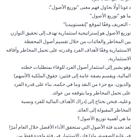
دعونا أولًا نحاول فهم معنى "توزيع الأصول":
ما هو "توزيع الأصول"
- التعريف وفقًا لموقع "إنفستوبيديا"
توزيع الأصول
هو إستراتيجية استثمارية تهدف إلى تحقيق التوازن
بين المخاطر والعائدات من خلال تقسيم أصول المحفظة
الاستثمارية وفقًا لأهداف الفرد وقدرته على تحمل المخاطر وآفاقه
الاستثمارية.
وهو يشير إلى استثمار أصول الفرد للوفاء بمتطلبات خطته
المالية، ويقسم بصفة عامة إلى فئتين: حقوق الملكية (الأسهم)
والديون، مع جزء من النقد وما في حكمه، بناء على قدرة الفرد
على تحمل المخاطر وما يتوقعه من عوائد.
وعليه، فنحن نحتاج إلى إدراك الأهداف المالية للفرد ونسبة
المخاطر المقبولة إلى العائد.
ما هي أهمية توزيع الأصول؟
يُعد تحديد فئة الأصول التي ستحقق الأداء الأفضل خلال العام أمرًا
في غاية الصعوبة، ولذا فإن الاستثمار في فئة واحدة فقط من