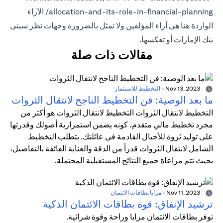
allocation-and-its-role-in-financial-planning/ الآراء
الواردة هنا هي آراء المؤلفين ولا تمثل بالضرورة وجهات نظر سيتي
بنك الإمارات أو تعكسها.
مقالات ذات صلة
Nov 13, 2023
-
التخطيط للاستثمار
ما بعد الوصية: فن التخطيط الناجح لانتقال الثروات
التخطيط لانتقال الثروات التخطيط لانتقال الثروات هو أكثر من
مجرد تخطيط مالي متقدم، كونه يضمن استمرارية أصولك وقدرتها
على توليد ثروة للأجيال القادمة في عائلتك. يتطلب التخطيط
الشامل لانتقال الثروات قدراً من الدقة والعناية الفائقة بالتفاصيل،
بحيث تتم مراعاة جميع النتائج المستقبلية المحتملة.
Nov 11, 2023
-
مزايا بطاقات الائتمان
ترشيد الإنفاق: قوة بطاقات الائتمان الذكية
توفر بطاقات الائتمان مزايا وراحة وقوة شرائية.