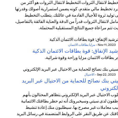
خطيط لانتقال الثروات التخطيط لانتقال الثروات هو أكثر من
د تخطيط مالي متقدم، كونه يضمن استمرارية أصولك وقدرتها
 توليد ثروة للأجيال القادمة في عائلتك. يتطلب التخطيط
امل لانتقال الثروات قدراً من الدقة والعناية الفائقة بالتفاصيل،
ث تتم مراعاة جميع النتائج المستقبلية المحتملة.
Nov 11, 2023
-
مزايا بطاقات الائتمان
يد الإنفاق: قوة بطاقات الائتمان الذكية
ر بطاقات الائتمان مزايا وراحة وقوة شرائية.
Sep 22, 2023
-
الاحتيال
ي بنك نصائح للحماية من الاحتيال عبر البريد
لكتروني
وب الاحتيال عبر البريد الإلكتروني يتظاهر المحتالون بأنهم
فون لدى سيتي وسيخبرونك أنه تم حظر بطاقتك الائتمانية
ب معاملات غير مصرح بها. سيطلبون منك إعادة تنشيط
قتك عن طريق النقر على الروابط المتضمنة في رسائل البريد