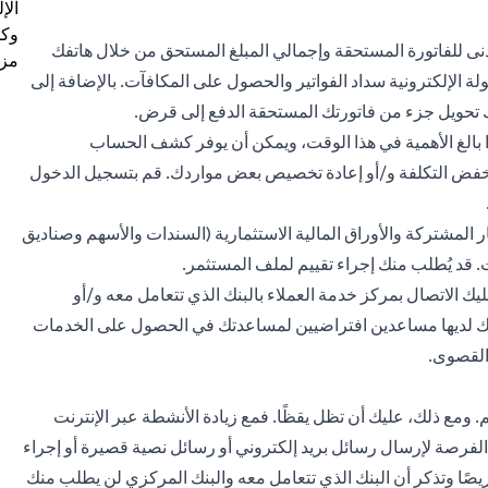
الإ
وكل
دنى للفاتورة المستحقة وإجمالي المبلغ المستحق من خلال هاتفك
مزي
ة الإلكترونية سداد الفواتير والحصول على المكافآت. بالإضافة إلى
 تحويل جزء من فاتورتك المستحقة الدفع إلى قرض.
ا بالغ الأهمية في هذا الوقت، ويمكن أن يوفر كشف الحساب
ه خفض التكلفة و/أو إعادة تخصيص بعض مواردك. قم بتسجيل الدخول
ر المشتركة
والأوراق المالية الاستثمارية (السندات والأسهم وصناديق
ت. قد يُطلب منك إجراء تقييم لملف المستثمر.
ك الاتصال بمركز خدمة العملاء بالبنك الذي تتعامل معه و/أو
نوك لديها مساعدين افتراضيين لمساعدتك في الحصول على الخدمات
 القصوى.
م. ومع ذلك، عليك أن تظل يقظًا. فمع زيادة الأنشطة عبر الإنترنت
الفرصة لإرسال رسائل بريد إلكتروني أو رسائل نصية قصيرة أو إجراء
صًا وتذكر أن البنك الذي تتعامل معه والبنك المركزي لن يطلب منك