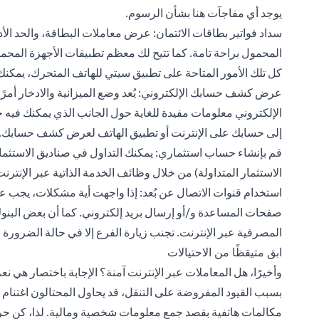
يوجد أي مفاجآت هنا بشأن الرسوم.
سداد فواتير بطاقات الائتمان: عرض معاملات البطاقة، والحد الأ
المحمول براحة تامة. كما تتيح لك معظم تطبيقات الأجهزة المحمول
كل تلك الأمور المتاحة على
تطبيق سيتي للهاتف
المتحرك، يمكنك
عرض كشف حسابك الإلكتروني: يُعد وضع الميزانية والادخار أمرً
الإلكتروني معلومات مفيدة للغاية حول الجانب الذي يمكنك في
إلى حسابك على الإنترنت أو تطبيق الهاتف لعرض كشف حسابك.
قم بإنشاء حساب استثماري: يمكنك التداول في
صناديق الاستثما
الاستثمار المتداولة) من خلال وظائف الخدمة الذاتية عبر الإنترن
استخدام قنوات الاتصال عن بُعد: إذا واجهت أية مشكلات، يجب علي
صفحات المساعدة و/أو إرسال بريد إلكتروني. كما أن بعض الب
المصرفية عبر الإنترنت. تجنب زيارة الفرع إلا في حالة الضرورة
ابق متيقظًا من الاحتيالات
وأخيرًا، هل المعاملات عبر الإنترنت آمنة؟ الإجابة باختصار هي نع
بسبب القيود المفروضة على التنقل، قد يحاول المحتالون اغتنام 
مكالمات هاتفية بقصد جمع معلومات شخصية ومالية. لذا، كن حري