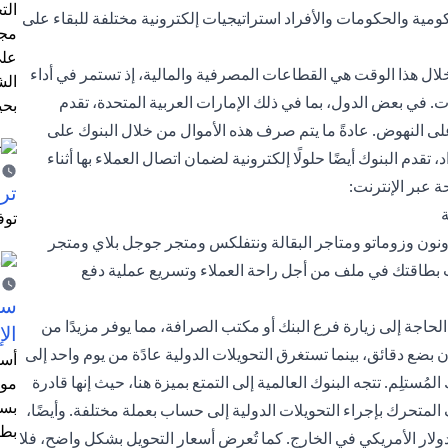
الت
ة والحكومات والأفراد استراتيجيات إلكترونية مختلفة للبقاء على
مجر
على
لال هذا الوقت هي القطاعات المصرفية والمالية، إذ تستمر في أداء
الش
 في بعض الدول، بما في ذلك الإمارات العربية المتحدة، تقدم
بحي
 النهوض. عادةً ما يتم صرف هذه الأموال من خلال البنوك على
 البنوك أيضًا حلولًا إلكترونية لضمان اتصال العملاء بها أثناء
 عبر الإنترنت:
ترش
ة
توف
ن ونون وزوماتو ومتاجر البقالة ونتفلكس ومتجر جوجل بلاي ومتجر
 بطاقتك في ملف من أجل راحة العملاء وتسريع عملية دفع
سيت
الحاجة إلى زيارة فرع البنك أو مكتب الصرافة، مما يوفر مزيدًا من
الإ
بضع دقائق، بينما تستغرق التحويلات الدولية عادًة من يوم واحد إلى
أسل
لمُستلِم. تتجه البنوك العالمية إلى التمتع بميزة هنا، حيث إنها قادرة
موظ
بسب
لمتحرك بإجراء التحويلات الدولية إلى حساب بعملة مختلفة. وأيضًا،
بطا
لار الأمريكي في الخارج. كما تُعرض أسعار التحويل بشكل واضح، فلا