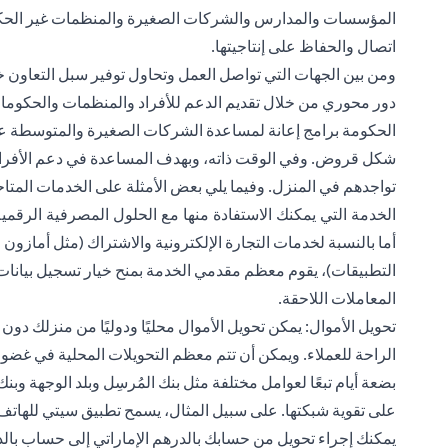
المؤسسات والمدارس والشركات الصغيرة والمنظمات غير الحكومي
اتصال والحفاظ على إنتاجيتها.
ومن بين الجهات التي تواصل العمل وتحاول توفير سبل التعاون خ
دور محوري من خلال تقديم الدعم للأفراد والمنظمات والحكومات.
الحكومة برامج إعانة لمساعدة الشركات الصغيرة والمتوسطة على
شكل قروض. وفي الوقت ذاته، وبهدف المساعدة في دعم الأفراد، تقدم
تواجدهم في المنزل. وفيما يلي بعض الأمثلة على الخدمات المتاحة
الخدمة التي يمكنك الاستفادة منها مع الحلول المصرفية الرقمي
أما بالنسبة لخدمات التجارة الإلكترونية والاشتراك (مثل أمازو
التطبيقات)، يقوم معظم مقدمي الخدمة بمنح خيار تسجيل بيانات
المعاملات اللاحقة.
تحويل الأموال: يمكن
تحويل
الأموال محليًا ودوليًا من منزلك دون 
الراحة للعملاء. ويمكن أن تتم معظم التحويلات المحلية في غضون 
بضعة أيام تبعًا لعوامل مختلفة مثل بنك المُرسِل وبلد الوجهة وبنك ا
على تقوية شبكتها. على سبيل المثال، يسمح تطبيق سيتي للهاتف ا
يمكنك إجراء تحويل من حسابك بالدرهم الإماراتي إلى حساب بالدو