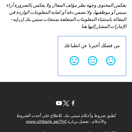
يعكس المحتوى وجهة نظر مؤلف المقال ولا يعكس بالضرورة آراء
سيتي أو موظفيها، ولا نضمن دقة أو كفاية المعلومات الواردة في
المقالة باستثناء المعلومات المتعلقة بمنتجات سيتي بنك إن.إيه-
الإمارات المشار إليها هنا
من فضلك أخبرنا عن انطباعك
opens in a new tab
opens in a new tab
opens in a new tab
تُطبق شروط وأحكام سيتي بنك. للاطلاع على أحدث الشروط
s in a new tab
والأحكام ، تفضل بزيارة
www.citibank.ae/TnC