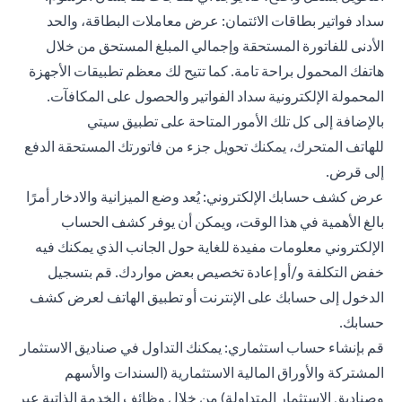
سداد فواتير بطاقات الائتمان: عرض معاملات البطاقة، والحد
الأدنى للفاتورة المستحقة وإجمالي المبلغ المستحق من خلال
هاتفك المحمول براحة تامة. كما تتيح لك معظم تطبيقات الأجهزة
المحمولة الإلكترونية سداد الفواتير والحصول على المكافآت.
بالإضافة إلى كل تلك الأمور المتاحة على
تطبيق سيتي
للهاتف
المتحرك، يمكنك تحويل جزء من فاتورتك المستحقة الدفع
إلى قرض.
عرض كشف حسابك الإلكتروني: يُعد وضع الميزانية والادخار أمرًا
بالغ الأهمية في هذا الوقت، ويمكن أن يوفر كشف الحساب
الإلكتروني معلومات مفيدة للغاية حول الجانب الذي يمكنك فيه
خفض التكلفة و/أو إعادة تخصيص بعض مواردك. قم بتسجيل
الدخول إلى حسابك على الإنترنت أو تطبيق الهاتف لعرض كشف
حسابك.
قم بإنشاء حساب استثماري: يمكنك التداول في
صناديق الاستثمار
المشتركة
والأوراق المالية الاستثمارية (السندات والأسهم
وصناديق الاستثمار المتداولة) من خلال وظائف الخدمة الذاتية عبر