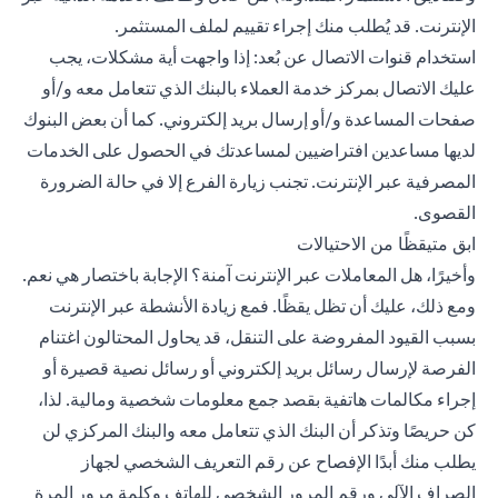
الإنترنت. قد يُطلب منك إجراء تقييم لملف المستثمر.
استخدام قنوات الاتصال عن بُعد: إذا واجهت أية مشكلات، يجب
عليك الاتصال بمركز خدمة العملاء بالبنك الذي تتعامل معه و/أو
صفحات المساعدة و/أو إرسال بريد إلكتروني. كما أن بعض البنوك
لديها مساعدين افتراضيين لمساعدتك في الحصول على الخدمات
المصرفية عبر الإنترنت. تجنب زيارة الفرع إلا في حالة الضرورة
القصوى.
ابق متيقظًا من الاحتيالات
وأخيرًا، هل المعاملات عبر الإنترنت آمنة؟ الإجابة باختصار هي نعم.
ومع ذلك، عليك أن تظل يقظًا. فمع زيادة الأنشطة عبر الإنترنت
بسبب القيود المفروضة على التنقل، قد يحاول المحتالون اغتنام
الفرصة لإرسال رسائل بريد إلكتروني أو رسائل نصية قصيرة أو
إجراء مكالمات هاتفية بقصد جمع معلومات شخصية ومالية. لذا،
كن حريصًا وتذكر أن البنك الذي تتعامل معه والبنك المركزي لن
يطلب منك أبدًا الإفصاح عن رقم التعريف الشخصي لجهاز
الصراف الآلي ورقم المرور الشخصي للهاتف وكلمة مرور المرة