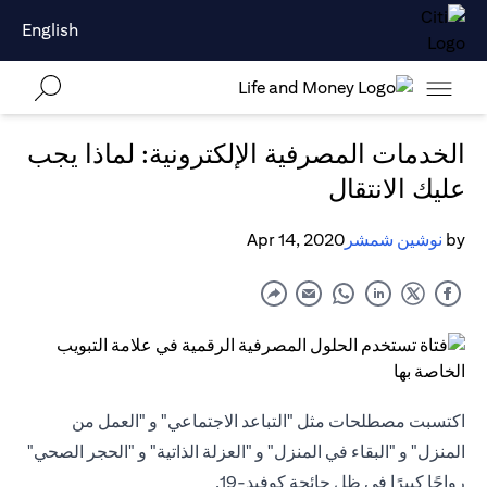
English
الخدمات المصرفية الإلكترونية: لماذا يجب
عليك الانتقال
by
نوشين شمشر
Apr 14, 2020
اكتسبت مصطلحات مثل "التباعد الاجتماعي" و "العمل من
المنزل" و "البقاء في المنزل" و "العزلة الذاتية" و "الحجر الصحي"
رواجًا كبيرًا في ظل جائحة كوفيد-19.