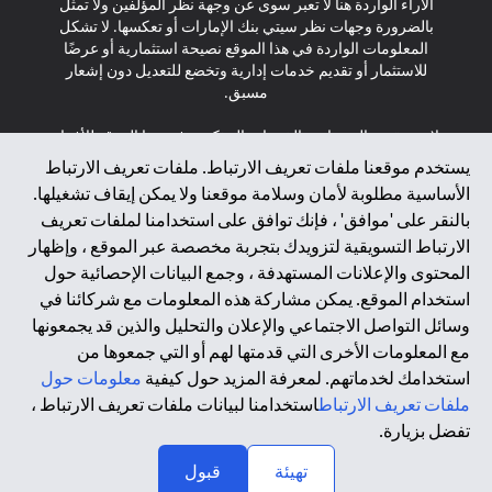
الآراء الواردة هنا لا تعبر سوى عن وجهة نظر المؤلفين ولا تمثل
بالضرورة وجهات نظر سيتي بنك الإمارات أو تعكسها. لا تشكل
المعلومات الواردة في هذا الموقع نصيحة استثمارية أو عرضًا
للاستثمار أو تقديم خدمات إدارية وتخضع للتعديل دون إشعار
مسبق.
لا يتم تقديم المنتجات والخدمات المذكورة في هذا الموقع للأفراد
المقيمين في الاتحاد الأوروبي أو المنطقة الاقتصادية الأوروبية أو
يستخدم موقعنا ملفات تعريف الارتباط. ملفات تعريف الارتباط
سويسرا أو غيرنسي أو جيرسي أو موناكو أو سان مارينو أو
الأساسية مطلوبة لأمان وسلامة موقعنا ولا يمكن إيقاف تشغيلها.
الفاتيكان أو جزيرة مان أو المملكة المتحدة أو خصوصية البيانات
بالنقر على 'موافق' ، فإنك توافق على استخدامنا لملفات تعريف
(لائحة حماية البيانات العامة \ قانون حماية البيانات الشخصية
الارتباط التسويقية لتزويدك بتجربة مخصصة عبر الموقع ، وإظهار
العامة \ قانون خصوصية نيوزيلندا). المحتوى الموجود في هذه
الصفحة ليس ولا ينبغي تفسيره على أنه عرض أو دعوة أو دعوة
المحتوى والإعلانات المستهدفة ، وجمع البيانات الإحصائية حول
لشراء أو بيع أي من المنتجات والخدمات المذكورة هنا لمثل هؤلاء
استخدام الموقع. يمكن مشاركة هذه المعلومات مع شركائنا في
الأفراد.
وسائل التواصل الاجتماعي والإعلان والتحليل والذين قد يجمعونها
مع المعلومات الأخرى التي قدمتها لهم أو التي جمعوها من
*GDPR – اللائحة العامة لحماية البيانات؛ * LGPD – Lei Geral de
استخدامك لخدماتهم. لمعرفة المزيد حول كيفية
معلومات حول
Proteção de Dados Pessoais ; *NZPA – قانون الخصوصية
النيوزيلندي
ملفات تعريف الارتباط
استخدامنا لبيانات ملفات تعريف الارتباط ،
تفضل بزيارة.
↑
2025 citibank.ae
تهيئة
قبول