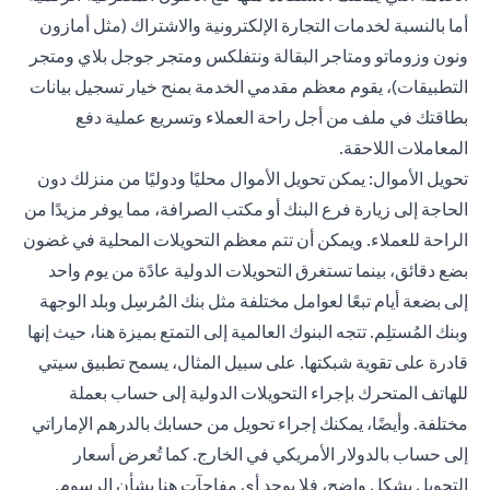
أما بالنسبة لخدمات التجارة الإلكترونية والاشتراك (مثل أمازون
ونون وزوماتو ومتاجر البقالة ونتفلكس ومتجر جوجل بلاي ومتجر
التطبيقات)، يقوم معظم مقدمي الخدمة بمنح خيار تسجيل بيانات
بطاقتك في ملف من أجل راحة العملاء وتسريع عملية دفع
المعاملات اللاحقة.
تحويل الأموال: يمكن
تحويل
الأموال محليًا ودوليًا من منزلك دون
الحاجة إلى زيارة فرع البنك أو مكتب الصرافة، مما يوفر مزيدًا من
الراحة للعملاء. ويمكن أن تتم معظم التحويلات المحلية في غضون
بضع دقائق، بينما تستغرق التحويلات الدولية عادًة من يوم واحد
إلى بضعة أيام تبعًا لعوامل مختلفة مثل بنك المُرسِل وبلد الوجهة
وبنك المُستلِم. تتجه البنوك العالمية إلى التمتع بميزة هنا، حيث إنها
قادرة على تقوية شبكتها. على سبيل المثال، يسمح تطبيق سيتي
للهاتف المتحرك بإجراء التحويلات الدولية إلى حساب بعملة
مختلفة. وأيضًا، يمكنك إجراء تحويل من حسابك بالدرهم الإماراتي
إلى حساب بالدولار الأمريكي في الخارج. كما تُعرض أسعار
التحويل بشكل واضح، فلا يوجد أي مفاجآت هنا بشأن الرسوم.