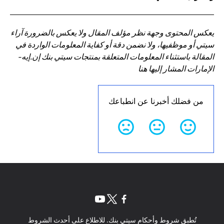
يعكس المحتوى وجهة نظر مؤلف المقال ولا يعكس بالضرورة آراء
سيتي أو موظفيها، ولا نضمن دقة أو كفاية المعلومات الواردة في
المقالة باستثناء المعلومات المتعلقة بمنتجات سيتي بنك إن.إيه-
الإمارات المشار إليها هنا
من فضلك أخبرنا عن انطباعك
(opens in a new tab)
(opens in a new tab)
(opens in a new tab)
تُطبق شروط وأحكام سيتي بنك. للاطلاع على أحدث الشروط