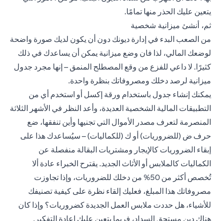
يتعين عليك الحذر منها تمامًا.
ثم، أنشئ ميزانية شخصية
من الصعب البدء في إدارة ديونك دون أن يكون لديك صورة واضحة
لوضعك المالي، لذا فان وضع ميزانية يمكن أن يساعدك في ذلك
كثيرًا. لا داعي للفزع من وقع المصطلح المنمق – إنها مجرد جدول
ميزانية لرصد دخلك ومصروفاتك بنظرة واحدة.
يمكنك إنشاء جدول باستخدام ورقة إكسل أو استخدم أي من
التطبيقات المالية الشخصية العديدة، وأعد النظر في الأشهر الثلاثة
المنصرمة لتعرف مصدر الأموال التي تجنيها وأين تنفقها، ضع
حرف ض (للضروريات) أو ك (للكماليات) – سيُساعدك هذا على
إبقاء الضروريات كالإيجار ومشتريات البقالة منفصلة عن
الكماليات كالملابس أو الأثاث الجديد. يقترح الخبراء عادة ألا
تُخصص أكثر من 50% من دخلك للضروريات، وإذا تجاوزت
مصروفاتك هذا المبلغ، فعليك إلقاء نظرة على كيفية تصنيفك
للأشياء، هل حددت ملابس العمل الجديدة كضروريات؟ وإذا كان
هناك دين مستحق السداد، فربما يتعين عليك إعادة التفكير.