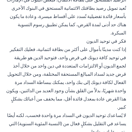
تُعيد تمويل رصيد بطاقتك الائتمانية المستحق في البنوك الأخرى
بأسعار فائدة تفضيلية تُسدد على أقساط ميسرة، وعادة ما يكون
هناك حد أدنى لمدة القرض، كما يمكن تطبيق رسوم التسوية
المبكرة.
فكر في توحيد الديون
إذا كنت مدينًا بأموال على أكثر من بطاقة ائتمانية، فعليك التفكير
في توحيد كافة ديونك في قرض واحد، فتوحيد الدين هو طريقة
لجمع الديون أو الالتزامات المتعددة في دين واحد من خلال أخذ
قرض جديد لسداد المبالغ المستحقة المختلفة، ومن خلال التحويل
الفعال لكافة ديونك إلى بنك واحد، يمكنك ببساطة السداد مرة
واحدة شهريًا، بدلاً من القلق بشأن وجود العديد من الدائنين، ويكون
هذا القرض عادة بمعدل فائدة أقل، مما يخفف من أعبائك بشكلٍ
كبير.
لا يُساعدك توحيد الديون في السداد مرة واحدة فحسب، لكنه أيضًا
يساعد في التقليل بشكلٍ فعال من (النسبة المئوية السنوية) التي
يتعين عليك سدادها.