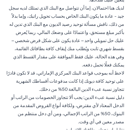
لديك هنا احتمالان، إما أن تتواصل مع البنك الذي تمتلك لديه سجل
جيد - عادة ما يكون البنك الخاص بحساب تحويل راتبك، وإما بدلاً
من ذلك، ناقش مسألة توحيد رصيد الديون مع البنك الذي تدين له
بأكبر مبلغ مستحق، واعتمادًا على وضعك المالي، ربما يُعرض
عليك حل تمويلي واحد – عادة يكون على شكل قرض شخصي –
بقسط شهري ثابت ويُطلب منك إيقاف كافة بطاقاتك القائمة،
وفي هذه الحالة، عليك فقط الموافقة على مقدار القسط الذي
يمكنك فعلًا تحمل دفعه.
لاحظ أنه بموجب قواعد البنك المركزي الإماراتي، قد لا تكون قادرًا
على توحيد كافة ديونك إذا كانت مدفوعات أقساطك الشهرية
تتجاوز نسبة عبء الدين البالغة 50% من دخلك.
دليل نسبة عبء الدين: يجب ألا تتجاوز الخصومات من الراتب أو
الدخل المعتاد لأي مقترض، ولكافة أنواع القروض المقدمة من
البنوك، 50% من الراتب الإجمالي، ومن أي دخل منتظم من
مصدر معين في أي وقت.
تقليل استخدام بطاقتك الائتمانية