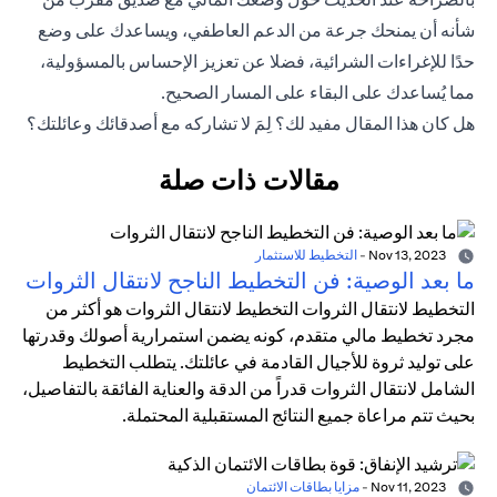
شأنه أن يمنحك جرعة من الدعم العاطفي، ويساعدك على وضع
حدًا للإغراءات الشرائية، فضلا عن تعزيز الإحساس بالمسؤولية،
مما يُساعدك على البقاء على المسار الصحيح.
هل كان هذا المقال مفيد لك؟ لِمَ لا تشاركه مع أصدقائك وعائلتك؟
مقالات ذات صلة
Nov 13, 2023
-
التخطيط للاستثمار
ما بعد الوصية: فن التخطيط الناجح لانتقال الثروات
التخطيط لانتقال الثروات التخطيط لانتقال الثروات هو أكثر من
مجرد تخطيط مالي متقدم، كونه يضمن استمرارية أصولك وقدرتها
على توليد ثروة للأجيال القادمة في عائلتك. يتطلب التخطيط
الشامل لانتقال الثروات قدراً من الدقة والعناية الفائقة بالتفاصيل،
بحيث تتم مراعاة جميع النتائج المستقبلية المحتملة.
Nov 11, 2023
-
مزايا بطاقات الائتمان