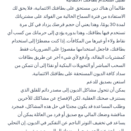
طالما أن هناك دين مستحق على بطاقتك الائتمانية، فلا يحق لك
الاستفادة من فترة السماح الخالية من الفوائد على مشترياتك
لمدة 30 يومًا، وهذا يعني أن حجم قرضك يزداد في كل مرة
تستخدم فيها بطاقتك، وهذا بدوره يؤدي إلى حرمانك من كسب أي
نقاط ولاء أو غيرها من المكافآت. إذا كنت مضطرًا إلى استخدام
بطاقتك، فاجعل استخدامها مقصورًا على الضروريات فقط
كمشتريات البقالة، وأدفع لأي شيء آخر عن طريق بطاقات
السحب المباشر أو التحويلات البنكية أو نقدًا إلى أن تتمكن من
سداد كافة الديون المستحقة على بطاقتك الائتمانية.
استعن بصديق للدعم
يمكن أن تتحول مشاكل الديون إلى مصدر دائم للقلق الذي
يستنزف صحتك العقلية. لكن الإفصاح عن مشاكلك للأخرين
وطلب المساعدة قد يكون مجديًا في حل هذه المشاكل، فمجرد
مناقشة وضعك المالي مع صديق أو فرد من العائلة يمكن أن
يساعد في تخفيف التوتر الناجم عن التفكير في الديون. إن التحلي
بالصراحة عند الحديث حول وضعك المالي مع صديق مقرب من