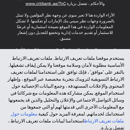
(opens in a new tab)
والأحكام ، تفضل بزيارة
www.citibank.ae/TnC
الآراء الواردة هنا لا تعبر سوى عن وجهة نظر المؤلفين ولا تمثل
بالضرورة وجهات نظر سيتي بنك الإمارات أو تعكسها. لا تشكل
المعلومات الواردة في هذا الموقع نصيحة استثمارية أو عرضًا
للاستثمار أو تقديم خدمات إدارية وتخضع للتعديل دون إشعار
مسبق.
لا يتم تقديم المنتجات والخدمات المذكورة في هذا الموقع للأفراد
المقيمين في الاتحاد الأوروبي أو المنطقة الاقتصادية الأوروبية أو
يستخدم موقعنا ملفات تعريف الارتباط. ملفات تعريف الارتباط
سويسرا أو غيرنسي أو جيرسي أو موناكو أو سان مارينو أو
الأساسية مطلوبة لأمان وسلامة موقعنا ولا يمكن إيقاف تشغيلها.
الفاتيكان أو جزيرة مان أو المملكة المتحدة أو خصوصية البيانات
بالنقر على 'موافق' ، فإنك توافق على استخدامنا لملفات تعريف
(لائحة حماية البيانات العامة \ قانون حماية البيانات الشخصية
الارتباط التسويقية لتزويدك بتجربة مخصصة عبر الموقع ، وإظهار
العامة \ قانون خصوصية نيوزيلندا). المحتوى الموجود في هذه
الصفحة ليس ولا ينبغي تفسيره على أنه عرض أو دعوة أو دعوة
المحتوى والإعلانات المستهدفة ، وجمع البيانات الإحصائية حول
لشراء أو بيع أي من المنتجات والخدمات المذكورة هنا لمثل هؤلاء
استخدام الموقع. يمكن مشاركة هذه المعلومات مع شركائنا في
الأفراد.
وسائل التواصل الاجتماعي والإعلان والتحليل والذين قد يجمعونها
مع المعلومات الأخرى التي قدمتها لهم أو التي جمعوها من
*GDPR – اللائحة العامة لحماية البيانات؛ * LGPD – Lei Geral de
استخدامك لخدماتهم. لمعرفة المزيد حول كيفية
معلومات حول
Proteção de Dados Pessoais ; *NZPA – قانون الخصوصية
النيوزيلندي
ملفات تعريف الارتباط
استخدامنا لبيانات ملفات تعريف الارتباط ،
تفضل بزيارة.