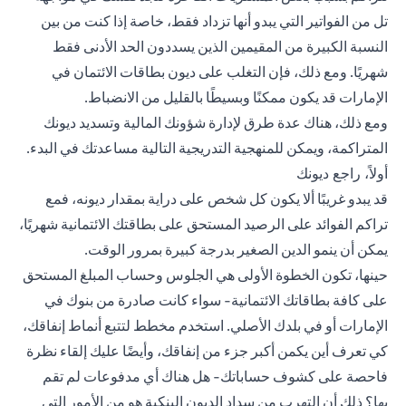
تل من الفواتير التي يبدو أنها تزداد فقط، خاصة إذا كنت من بين
النسبة الكبيرة من المقيمين الذين يسددون الحد الأدنى فقط
شهريًا. ومع ذلك، فإن التغلب على ديون بطاقات الائتمان في
الإمارات قد يكون ممكنًا وبسيطًا بالقليل من الانضباط.
ومع ذلك، هناك عدة طرق لإدارة شؤونك المالية وتسديد ديونك
المتراكمة، ويمكن للمنهجية التدريجية التالية مساعدتك في البدء.
أولاً، راجع ديونك
قد يبدو غريبًا ألا يكون كل شخص على دراية بمقدار ديونه، فمع
تراكم الفوائد على الرصيد المستحق على بطاقتك الائتمانية شهريًا،
يمكن أن ينمو الدين الصغير بدرجة كبيرة بمرور الوقت.
حينها، تكون الخطوة الأولى هي الجلوس وحساب المبلغ المستحق
على كافة بطاقاتك الائتمانية- سواء كانت صادرة من بنوك في
الإمارات أو في بلدك الأصلي. استخدم مخطط لتتبع أنماط إنفاقك،
كي تعرف أين يكمن أكبر جزء من إنفاقك، وأيضًا عليك إلقاء نظرة
فاحصة على كشوف حساباتك- هل هناك أي مدفوعات لم تقم
بها؟ ذلك أن التهرب من سداد الديون البنكية هو من الأمور التي