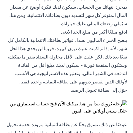
بمجرد انتهائك من الحساب، سيكون لديك فكرة أوضح عن مقدار
المال المتوفر كل شهر لتسديد ديون بطاقاتك الائتمانية، ومن هنا،
سيُملي وضعك المالي عليك خياراتك.
ادفع مبلغًا أكبر من مبلغ الحد الأدنى
ينصح الخبراء الماليون بسداد فواتير بطاقتك الائتمانية بالكامل كل
شهر، لأنه إذا تراكمت عليك ديون كبيرة، فربما لن يجدي هذا الحل
نفعًا بعد ذلك، لكن عليك على الأقل محاولة السداد بقدر ما يمكنك،
وستكون المنفعة فورية - سيكون لديك مبلغ أقل من الفائدة
لتدفعه في الشهر التالي، وتعتبر هذه الاستراتيجية هي الأنسب
لأولئك الذين تقتصر ديونهم على بطاقة ائتمانية واحدة فقط.
حوّل إلى بطاقة تحويل الرصيد
عوضًا عن ذلك، تسوق بحثًا عن بطاقة ائتمانية مزودة بخدمة تحويل
الرصيد المستحق على بطاقة الائتمان، فبعض البنوك في الإمارات