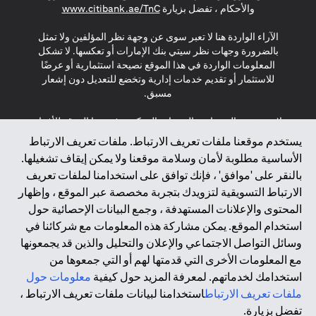
(opens in a new tab)
والأحكام ، تفضل بزيارة
www.citibank.ae/TnC
الآراء الواردة هنا لا تعبر سوى عن وجهة نظر المؤلفين ولا تمثل
بالضرورة وجهات نظر سيتي بنك الإمارات أو تعكسها. لا تشكل
المعلومات الواردة في هذا الموقع نصيحة استثمارية أو عرضًا
للاستثمار أو تقديم خدمات إدارية وتخضع للتعديل دون إشعار
مسبق.
لا يتم تقديم المنتجات والخدمات المذكورة في هذا الموقع للأفراد
المقيمين في الاتحاد الأوروبي أو المنطقة الاقتصادية الأوروبية أو
يستخدم موقعنا ملفات تعريف الارتباط. ملفات تعريف الارتباط
سويسرا أو غيرنسي أو جيرسي أو موناكو أو سان مارينو أو
الأساسية مطلوبة لأمان وسلامة موقعنا ولا يمكن إيقاف تشغيلها.
الفاتيكان أو جزيرة مان أو المملكة المتحدة أو خصوصية البيانات
بالنقر على 'موافق' ، فإنك توافق على استخدامنا لملفات تعريف
(لائحة حماية البيانات العامة \ قانون حماية البيانات الشخصية
الارتباط التسويقية لتزويدك بتجربة مخصصة عبر الموقع ، وإظهار
العامة \ قانون خصوصية نيوزيلندا). المحتوى الموجود في هذه
الصفحة ليس ولا ينبغي تفسيره على أنه عرض أو دعوة أو دعوة
المحتوى والإعلانات المستهدفة ، وجمع البيانات الإحصائية حول
لشراء أو بيع أي من المنتجات والخدمات المذكورة هنا لمثل هؤلاء
استخدام الموقع. يمكن مشاركة هذه المعلومات مع شركائنا في
الأفراد.
وسائل التواصل الاجتماعي والإعلان والتحليل والذين قد يجمعونها
مع المعلومات الأخرى التي قدمتها لهم أو التي جمعوها من
*GDPR – اللائحة العامة لحماية البيانات؛ * LGPD – Lei Geral de
استخدامك لخدماتهم. لمعرفة المزيد حول كيفية
معلومات حول
Proteção de Dados Pessoais ; *NZPA – قانون الخصوصية
النيوزيلندي
ملفات تعريف الارتباط
استخدامنا لبيانات ملفات تعريف الارتباط ،
تفضل بزيارة.