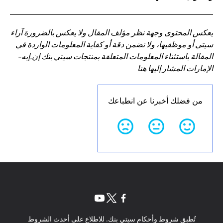
يعكس المحتوى وجهة نظر مؤلف المقال ولا يعكس بالضرورة آراء
سيتي أو موظفيها، ولا نضمن دقة أو كفاية المعلومات الواردة في
المقالة باستثناء المعلومات المتعلقة بمنتجات سيتي بنك إن.إيه-
الإمارات المشار إليها هنا
من فضلك أخبرنا عن انطباعك
(opens in a new tab)
(opens in a new tab)
(opens in a new tab)
تُطبق شروط وأحكام سيتي بنك. للاطلاع على أحدث الشروط