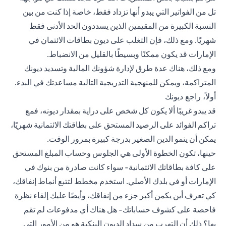
تل من الفواتير التي يبدو أنها تزداد فقط، خاصة إذا كنت من بين
النسبة الكبيرة من المقيمين الذين يسددون الحد الأدنى فقط
شهريًا. ومع ذلك، فإن التغلب على ديون بطاقات الائتمان في
الإمارات قد يكون ممكنًا وبسيطًا بالقليل من الانضباط.
ومع ذلك، هناك عدة طرق لإدارة شؤونك المالية وتسديد ديونك
المتراكمة، ويمكن للمنهجية التدريجية التالية مساعدتك في البدء.
أولاً، راجع ديونك
قد يبدو غريبًا ألا يكون كل شخص على دراية بمقدار ديونه، فمع
تراكم الفوائد على الرصيد المستحق على بطاقتك الائتمانية شهريًا،
يمكن أن ينمو الدين الصغير بدرجة كبيرة بمرور الوقت.
حينها، تكون الخطوة الأولى هي الجلوس وحساب المبلغ المستحق
على كافة بطاقاتك الائتمانية- سواء كانت صادرة من بنوك في
الإمارات أو في بلدك الأصلي. استخدم مخطط لتتبع أنماط إنفاقك،
كي تعرف أين يكمن أكبر جزء من إنفاقك، وأيضًا عليك إلقاء نظرة
فاحصة على كشوف حساباتك- هل هناك أي مدفوعات لم تقم
بها؟ ذلك أن التهرب من سداد الديون البنكية هو من الأمور التي