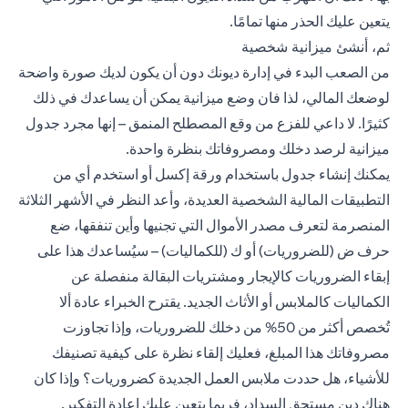
يتعين عليك الحذر منها تمامًا.
ثم، أنشئ ميزانية شخصية
من الصعب البدء في إدارة ديونك دون أن يكون لديك صورة واضحة
لوضعك المالي، لذا فان وضع ميزانية يمكن أن يساعدك في ذلك
كثيرًا. لا داعي للفزع من وقع المصطلح المنمق – إنها مجرد جدول
ميزانية لرصد دخلك ومصروفاتك بنظرة واحدة.
يمكنك إنشاء جدول باستخدام ورقة إكسل أو استخدم أي من
التطبيقات المالية الشخصية العديدة، وأعد النظر في الأشهر الثلاثة
المنصرمة لتعرف مصدر الأموال التي تجنيها وأين تنفقها، ضع
حرف ض (للضروريات) أو ك (للكماليات) – سيُساعدك هذا على
إبقاء الضروريات كالإيجار ومشتريات البقالة منفصلة عن
الكماليات كالملابس أو الأثاث الجديد. يقترح الخبراء عادة ألا
تُخصص أكثر من 50% من دخلك للضروريات، وإذا تجاوزت
مصروفاتك هذا المبلغ، فعليك إلقاء نظرة على كيفية تصنيفك
للأشياء، هل حددت ملابس العمل الجديدة كضروريات؟ وإذا كان
هناك دين مستحق السداد، فربما يتعين عليك إعادة التفكير.