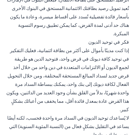
تُعيد تمويل رصيد بطاقتك الائتمانية المستحق في البنوك الأخرى
بأسعار فائدة تفضيلية تُسدد على أقساط ميسرة، وعادة ما يكون
هناك حد أدنى لمدة القرض، كما يمكن تطبيق رسوم التسوية
المبكرة.
فكر في توحيد الديون
إذا كنت مدينًا بأموال على أكثر من بطاقة ائتمانية، فعليك التفكير
في توحيد كافة ديونك في قرض واحد، فتوحيد الدين هو طريقة
لجمع الديون أو الالتزامات المتعددة في دين واحد من خلال أخذ
قرض جديد لسداد المبالغ المستحقة المختلفة، ومن خلال التحويل
الفعال لكافة ديونك إلى بنك واحد، يمكنك ببساطة السداد مرة
واحدة شهريًا، بدلاً من القلق بشأن وجود العديد من الدائنين، ويكون
هذا القرض عادة بمعدل فائدة أقل، مما يخفف من أعبائك بشكلٍ
كبير.
لا يُساعدك توحيد الديون في السداد مرة واحدة فحسب، لكنه أيضًا
يساعد في التقليل بشكلٍ فعال من (النسبة المئوية السنوية) التي
يتعين عليك سدادها.