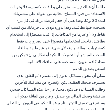
طالما أن هناك دين مستحق على بطاقتك الائتمانية، فلا يحق لك
الاستفادة من فترة السماح الخالية من الفوائد على مشترياتك
لمدة 30 يومًا، وهذا يعني أن حجم قرضك يزداد في كل مرة
تستخدم فيها بطاقتك، وهذا بدوره يؤدي إلى حرمانك من كسب أي
نقاط ولاء أو غيرها من المكافآت. إذا كنت مضطرًا إلى استخدام
بطاقتك، فاجعل استخدامها مقصورًا على الضروريات فقط
كمشتريات البقالة، وأدفع لأي شيء آخر عن طريق بطاقات
السحب المباشر أو التحويلات البنكية أو نقدًا إلى أن تتمكن من
سداد كافة الديون المستحقة على بطاقتك الائتمانية.
استعن بصديق للدعم
يمكن أن تتحول مشاكل الديون إلى مصدر دائم للقلق الذي
يستنزف صحتك العقلية. لكن الإفصاح عن مشاكلك للأخرين
وطلب المساعدة قد يكون مجديًا في حل هذه المشاكل، فمجرد
مناقشة وضعك المالي مع صديق أو فرد من العائلة يمكن أن
يساعد في تخفيف التوتر الناجم عن التفكير في الديون. إن التحلي
بالصراحة عند الحديث حول وضعك المالي مع صديق مقرب من