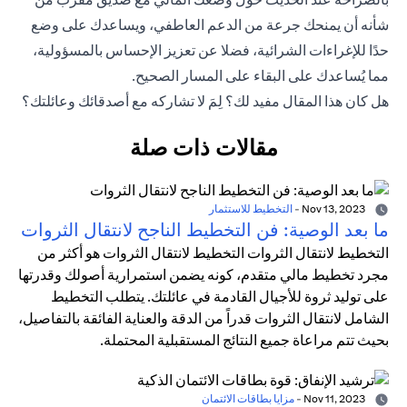
شأنه أن يمنحك جرعة من الدعم العاطفي، ويساعدك على وضع
حدًا للإغراءات الشرائية، فضلا عن تعزيز الإحساس بالمسؤولية،
مما يُساعدك على البقاء على المسار الصحيح.
هل كان هذا المقال مفيد لك؟ لِمَ لا تشاركه مع أصدقائك وعائلتك؟
مقالات ذات صلة
Nov 13, 2023
-
التخطيط للاستثمار
ما بعد الوصية: فن التخطيط الناجح لانتقال الثروات
التخطيط لانتقال الثروات التخطيط لانتقال الثروات هو أكثر من
مجرد تخطيط مالي متقدم، كونه يضمن استمرارية أصولك وقدرتها
على توليد ثروة للأجيال القادمة في عائلتك. يتطلب التخطيط
الشامل لانتقال الثروات قدراً من الدقة والعناية الفائقة بالتفاصيل،
بحيث تتم مراعاة جميع النتائج المستقبلية المحتملة.
Nov 11, 2023
-
مزايا بطاقات الائتمان