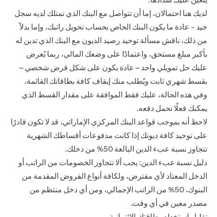
لديك هنا احتمالان، إما أن تتواصل مع البنك الذي تمتلك لديه سجل
جيد - عادة ما يكون البنك الخاص بحساب تحويل راتبك، وإما بدلاً
من ذلك، ناقش مسألة توحيد رصيد الديون مع البنك الذي تدين له
بأكبر مبلغ مستحق، واعتمادًا على وضعك المالي، ربما يُعرض
عليك حل تمويلي واحد – عادة يكون على شكل قرض شخصي –
بقسط شهري ثابت ويُطلب منك إيقاف كافة بطاقاتك القائمة،
وفي هذه الحالة، عليك فقط الموافقة على مقدار القسط الذي
يمكنك فعلًا تحمل دفعه.
لاحظ أنه بموجب قواعد البنك المركزي الإماراتي، قد لا تكون قادرًا
على توحيد كافة ديونك إذا كانت مدفوعات أقساطك الشهرية
تتجاوز نسبة عبء الدين البالغة 50% من دخلك.
دليل نسبة عبء الدين: يجب ألا تتجاوز الخصومات من الراتب أو
الدخل المعتاد لأي مقترض، ولكافة أنواع القروض المقدمة من
البنوك، 50% من الراتب الإجمالي، ومن أي دخل منتظم من
مصدر معين في أي وقت.
تقليل استخدام بطاقتك الائتمانية