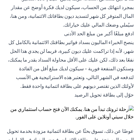
بمجرد انتهائك من الحساب، سيكون لديك فكرة أوضح عن مقدار
المال المتوفر كل شهر لتسديد ديون بطاقاتك الائتمانية، ومن هنا،
سيُملي وضعك المالي عليك خياراتك.
ادفع مبلغًا أكبر من مبلغ الحد الأدنى
ينصح الخبراء الماليون بسداد فواتير بطاقتك الائتمانية بالكامل كل
شهر، لأنه إذا تراكمت عليك ديون كبيرة، فربما لن يجدي هذا الحل
نفعًا بعد ذلك، لكن عليك على الأقل محاولة السداد بقدر ما يمكنك،
وستكون المنفعة فورية - سيكون لديك مبلغ أقل من الفائدة
لتدفعه في الشهر التالي، وتعتبر هذه الاستراتيجية هي الأنسب
لأولئك الذين تقتصر ديونهم على بطاقة ائتمانية واحدة فقط.
حوّل إلى بطاقة تحويل الرصيد
عوضًا عن ذلك، تسوق بحثًا عن بطاقة ائتمانية مزودة بخدمة تحويل
الرصيد المستحق على بطاقة الائتمان، فبعض البنوك في الإمارات