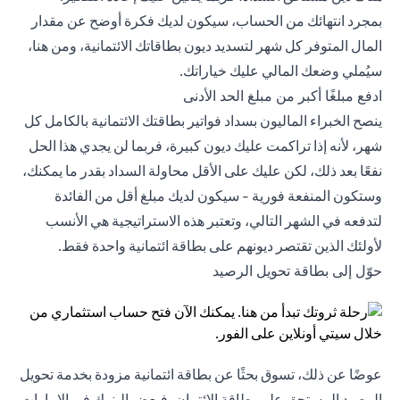
بمجرد انتهائك من الحساب، سيكون لديك فكرة أوضح عن مقدار
المال المتوفر كل شهر لتسديد ديون بطاقاتك الائتمانية، ومن هنا،
سيُملي وضعك المالي عليك خياراتك.
ادفع مبلغًا أكبر من مبلغ الحد الأدنى
ينصح الخبراء الماليون بسداد فواتير بطاقتك الائتمانية بالكامل كل
شهر، لأنه إذا تراكمت عليك ديون كبيرة، فربما لن يجدي هذا الحل
نفعًا بعد ذلك، لكن عليك على الأقل محاولة السداد بقدر ما يمكنك،
وستكون المنفعة فورية - سيكون لديك مبلغ أقل من الفائدة
لتدفعه في الشهر التالي، وتعتبر هذه الاستراتيجية هي الأنسب
لأولئك الذين تقتصر ديونهم على بطاقة ائتمانية واحدة فقط.
حوّل إلى بطاقة تحويل الرصيد
عوضًا عن ذلك، تسوق بحثًا عن بطاقة ائتمانية مزودة بخدمة تحويل
الرصيد المستحق على بطاقة الائتمان، فبعض البنوك في الإمارات