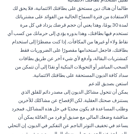
طالما أن هناك دين مستحق على بطاقتك الائتمانية، فلا يحق لك
الاستفادة من فترة السماح الخالية من الفوائد على مشترياتك
لمدة 30 يومًا، وهذا يعني أن حجم قرضك يزداد في كل مرة
تستخدم فيها بطاقتك، وهذا بدوره يؤدي إلى حرمانك من كسب أي
نقاط ولاء أو غيرها من المكافآت. إذا كنت مضطرًا إلى استخدام
بطاقتك، فاجعل استخدامها مقصورًا على الضروريات فقط
كمشتريات البقالة، وأدفع لأي شيء آخر عن طريق بطاقات
السحب المباشر أو التحويلات البنكية أو نقدًا إلى أن تتمكن من
سداد كافة الديون المستحقة على بطاقتك الائتمانية.
استعن بصديق للدعم
يمكن أن تتحول مشاكل الديون إلى مصدر دائم للقلق الذي
يستنزف صحتك العقلية. لكن الإفصاح عن مشاكلك للأخرين
وطلب المساعدة قد يكون مجديًا في حل هذه المشاكل، فمجرد
مناقشة وضعك المالي مع صديق أو فرد من العائلة يمكن أن
يساعد في تخفيف التوتر الناجم عن التفكير في الديون. إن التحلي
بالصراحة عند الحديث حول وضعك المالي مع صديق مقرب من