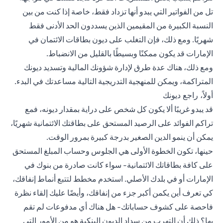
تل من الفواتير التي يبدو أنها تزداد فقط، خاصة إذا كنت من بين
النسبة الكبيرة من المقيمين الذين يسددون الحد الأدنى فقط
شهريًا. ومع ذلك، فإن التغلب على ديون بطاقات الائتمان في
الإمارات قد يكون ممكنًا وبسيطًا بالقليل من الانضباط.
ومع ذلك، هناك عدة طرق لإدارة شؤونك المالية وتسديد ديونك
المتراكمة، ويمكن للمنهجية التدريجية التالية مساعدتك في البدء.
أولاً، راجع ديونك
قد يبدو غريبًا ألا يكون كل شخص على دراية بمقدار ديونه، فمع
تراكم الفوائد على الرصيد المستحق على بطاقتك الائتمانية شهريًا،
يمكن أن ينمو الدين الصغير بدرجة كبيرة بمرور الوقت.
حينها، تكون الخطوة الأولى هي الجلوس وحساب المبلغ المستحق
على كافة بطاقاتك الائتمانية- سواء كانت صادرة من بنوك في
الإمارات أو في بلدك الأصلي. استخدم مخطط لتتبع أنماط إنفاقك،
كي تعرف أين يكمن أكبر جزء من إنفاقك، وأيضًا عليك إلقاء نظرة
فاحصة على كشوف حساباتك- هل هناك أي مدفوعات لم تقم
بها؟ ذلك أن التهرب من سداد الديون البنكية هو من الأمور التي