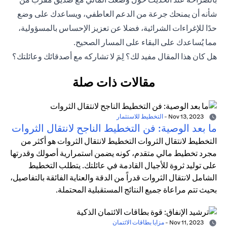
شأنه أن يمنحك جرعة من الدعم العاطفي، ويساعدك على وضع
حدًا للإغراءات الشرائية، فضلا عن تعزيز الإحساس بالمسؤولية،
مما يُساعدك على البقاء على المسار الصحيح.
هل كان هذا المقال مفيد لك؟ لِمَ لا تشاركه مع أصدقائك وعائلتك؟
مقالات ذات صلة
Nov 13, 2023
-
التخطيط للاستثمار
ما بعد الوصية: فن التخطيط الناجح لانتقال الثروات
التخطيط لانتقال الثروات التخطيط لانتقال الثروات هو أكثر من
مجرد تخطيط مالي متقدم، كونه يضمن استمرارية أصولك وقدرتها
على توليد ثروة للأجيال القادمة في عائلتك. يتطلب التخطيط
الشامل لانتقال الثروات قدراً من الدقة والعناية الفائقة بالتفاصيل،
بحيث تتم مراعاة جميع النتائج المستقبلية المحتملة.
Nov 11, 2023
-
مزايا بطاقات الائتمان