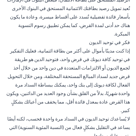
تُعيد تمويل رصيد بطاقتك الائتمانية المستحق في البنوك الأخرى
بأسعار فائدة تفضيلية تُسدد على أقساط ميسرة، وعادة ما يكون
هناك حد أدنى لمدة القرض، كما يمكن تطبيق رسوم التسوية
المبكرة.
فكر في توحيد الديون
إذا كنت مدينًا بأموال على أكثر من بطاقة ائتمانية، فعليك التفكير
في توحيد كافة ديونك في قرض واحد، فتوحيد الدين هو طريقة
لجمع الديون أو الالتزامات المتعددة في دين واحد من خلال أخذ
قرض جديد لسداد المبالغ المستحقة المختلفة، ومن خلال التحويل
الفعال لكافة ديونك إلى بنك واحد، يمكنك ببساطة السداد مرة
واحدة شهريًا، بدلاً من القلق بشأن وجود العديد من الدائنين، ويكون
هذا القرض عادة بمعدل فائدة أقل، مما يخفف من أعبائك بشكلٍ
كبير.
لا يُساعدك توحيد الديون في السداد مرة واحدة فحسب، لكنه أيضًا
يساعد في التقليل بشكلٍ فعال من (النسبة المئوية السنوية) التي
يتعين عليك سدادها.