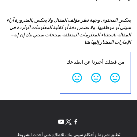
يعكس المحتوى وجهة نظر مؤلف المقال ولا يعكس بالضرورة آراء
سيتي أو موظفيها، ولا نضمن دقة أو كفاية المعلومات الواردة في
المقالة باستثناء المعلومات المتعلقة بمنتجات سيتي بنك إن.إيه-
الإمارات المشار إليها هنا
من فضلك أخبرنا عن انطباعك
(opens in a new tab)
(opens in a new tab)
(opens in a new tab)
تُطبق شروط وأحكام سيتي بنك. للاطلاع على أحدث الشروط