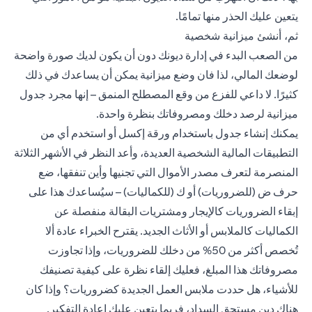
يتعين عليك الحذر منها تمامًا.
ثم، أنشئ ميزانية شخصية
من الصعب البدء في إدارة ديونك دون أن يكون لديك صورة واضحة
لوضعك المالي، لذا فان وضع ميزانية يمكن أن يساعدك في ذلك
كثيرًا. لا داعي للفزع من وقع المصطلح المنمق – إنها مجرد جدول
ميزانية لرصد دخلك ومصروفاتك بنظرة واحدة.
يمكنك إنشاء جدول باستخدام ورقة إكسل أو استخدم أي من
التطبيقات المالية الشخصية العديدة، وأعد النظر في الأشهر الثلاثة
المنصرمة لتعرف مصدر الأموال التي تجنيها وأين تنفقها، ضع
حرف ض (للضروريات) أو ك (للكماليات) – سيُساعدك هذا على
إبقاء الضروريات كالإيجار ومشتريات البقالة منفصلة عن
الكماليات كالملابس أو الأثاث الجديد. يقترح الخبراء عادة ألا
تُخصص أكثر من 50% من دخلك للضروريات، وإذا تجاوزت
مصروفاتك هذا المبلغ، فعليك إلقاء نظرة على كيفية تصنيفك
للأشياء، هل حددت ملابس العمل الجديدة كضروريات؟ وإذا كان
هناك دين مستحق السداد، فربما يتعين عليك إعادة التفكير.