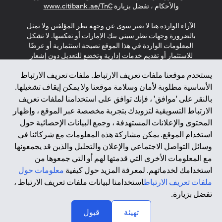
(opens in a new tab)
والأحكام ، تفضل بزيارة
www.citibank.ae/TnC
الآراء الواردة هنا لا تعبر سوى عن وجهة نظر المؤلفين ولا تمثل
بالضرورة وجهات نظر سيتي بنك الإمارات أو تعكسها. لا تشكل
المعلومات الواردة في هذا الموقع نصيحة استثمارية أو عرضًا
للاستثمار أو تقديم خدمات إدارية وتخضع للتعديل دون إشعار
مسبق.
يستخدم موقعنا ملفات تعريف الارتباط. ملفات تعريف الارتباط
لا يتم تقديم المنتجات والخدمات المذكورة في هذا الموقع للأفراد
الأساسية مطلوبة لأمان وسلامة موقعنا ولا يمكن إيقاف تشغيلها.
المقيمين في الاتحاد الأوروبي أو المنطقة الاقتصادية الأوروبية أو
بالنقر على 'موافق' ، فإنك توافق على استخدامنا لملفات تعريف
سويسرا أو غيرنسي أو جيرسي أو موناكو أو سان مارينو أو
الارتباط التسويقية لتزويدك بتجربة مخصصة عبر الموقع ، وإظهار
الفاتيكان أو جزيرة مان أو المملكة المتحدة أو خصوصية البيانات
المحتوى والإعلانات المستهدفة ، وجمع البيانات الإحصائية حول
(لائحة حماية البيانات العامة \ قانون حماية البيانات الشخصية
استخدام الموقع. يمكن مشاركة هذه المعلومات مع شركائنا في
العامة \ قانون خصوصية نيوزيلندا). المحتوى الموجود في هذه
الصفحة ليس ولا ينبغي تفسيره على أنه عرض أو دعوة أو دعوة
وسائل التواصل الاجتماعي والإعلان والتحليل والذين قد يجمعونها
لشراء أو بيع أي من المنتجات والخدمات المذكورة هنا لمثل هؤلاء
مع المعلومات الأخرى التي قدمتها لهم أو التي جمعوها من
الأفراد.
استخدامك لخدماتهم. لمعرفة المزيد حول كيفية
معلومات حول
ملفات تعريف الارتباط
استخدامنا لبيانات ملفات تعريف الارتباط ،
*GDPR – اللائحة العامة لحماية البيانات؛ * LGPD – Lei Geral de
تفضل بزيارة.
Proteção de Dados Pessoais ; *NZPA – قانون الخصوصية
↑
النيوزيلندي
تهيئة
قبول