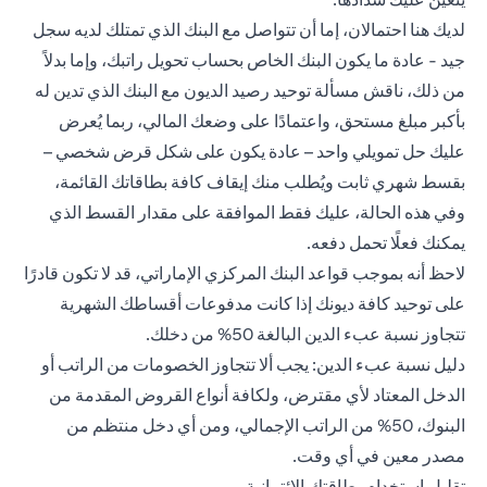
لديك هنا احتمالان، إما أن تتواصل مع البنك الذي تمتلك لديه سجل
جيد - عادة ما يكون البنك الخاص بحساب تحويل راتبك، وإما بدلاً
من ذلك، ناقش مسألة توحيد رصيد الديون مع البنك الذي تدين له
بأكبر مبلغ مستحق، واعتمادًا على وضعك المالي، ربما يُعرض
عليك حل تمويلي واحد – عادة يكون على شكل قرض شخصي –
بقسط شهري ثابت ويُطلب منك إيقاف كافة بطاقاتك القائمة،
وفي هذه الحالة، عليك فقط الموافقة على مقدار القسط الذي
يمكنك فعلًا تحمل دفعه.
لاحظ أنه بموجب قواعد البنك المركزي الإماراتي، قد لا تكون قادرًا
على توحيد كافة ديونك إذا كانت مدفوعات أقساطك الشهرية
تتجاوز نسبة عبء الدين البالغة 50% من دخلك.
دليل نسبة عبء الدين: يجب ألا تتجاوز الخصومات من الراتب أو
الدخل المعتاد لأي مقترض، ولكافة أنواع القروض المقدمة من
البنوك، 50% من الراتب الإجمالي، ومن أي دخل منتظم من
مصدر معين في أي وقت.
تقليل استخدام بطاقتك الائتمانية