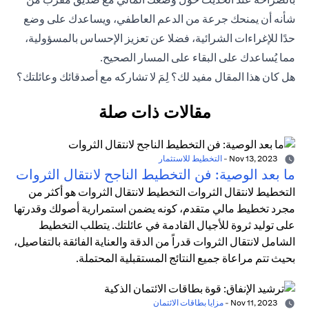
شأنه أن يمنحك جرعة من الدعم العاطفي، ويساعدك على وضع
حدًا للإغراءات الشرائية، فضلا عن تعزيز الإحساس بالمسؤولية،
مما يُساعدك على البقاء على المسار الصحيح.
هل كان هذا المقال مفيد لك؟ لِمَ لا تشاركه مع أصدقائك وعائلتك؟
مقالات ذات صلة
Nov 13, 2023
-
التخطيط للاستثمار
ما بعد الوصية: فن التخطيط الناجح لانتقال الثروات
التخطيط لانتقال الثروات التخطيط لانتقال الثروات هو أكثر من
مجرد تخطيط مالي متقدم، كونه يضمن استمرارية أصولك وقدرتها
على توليد ثروة للأجيال القادمة في عائلتك. يتطلب التخطيط
الشامل لانتقال الثروات قدراً من الدقة والعناية الفائقة بالتفاصيل،
بحيث تتم مراعاة جميع النتائج المستقبلية المحتملة.
Nov 11, 2023
-
مزايا بطاقات الائتمان