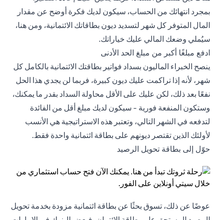
بمجرد انتهائك من الحساب، سيكون لديك فكرة أوضح عن مقدار
المال المتوفر كل شهر لتسديد ديون بطاقاتك الائتمانية، ومن هنا،
سيُملي وضعك المالي عليك خياراتك.
ادفع مبلغًا أكبر من مبلغ الحد الأدنى
ينصح الخبراء الماليون بسداد فواتير بطاقتك الائتمانية بالكامل كل
شهر، لأنه إذا تراكمت عليك ديون كبيرة، فربما لن يجدي هذا الحل
نفعًا بعد ذلك، لكن عليك على الأقل محاولة السداد بقدر ما يمكنك،
وستكون المنفعة فورية - سيكون لديك مبلغ أقل من الفائدة
لتدفعه في الشهر التالي، وتعتبر هذه الاستراتيجية هي الأنسب
لأولئك الذين تقتصر ديونهم على بطاقة ائتمانية واحدة فقط.
حوّل إلى بطاقة تحويل الرصيد
عوضًا عن ذلك، تسوق بحثًا عن بطاقة ائتمانية مزودة بخدمة تحويل
الرصيد المستحق على بطاقة الائتمان، فبعض البنوك في الإمارات