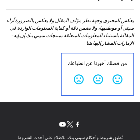
يعكس المحتوى وجهة نظر مؤلف المقال ولا يعكس بالضرورة آراء
سيتي أو موظفيها، ولا نضمن دقة أو كفاية المعلومات الواردة في
المقالة باستثناء المعلومات المتعلقة بمنتجات سيتي بنك إن.إيه-
الإمارات المشار إليها هنا
من فضلك أخبرنا عن انطباعك
opens in a new tab
opens in a new tab
opens in a new tab
تُطبق شروط وأحكام سيتي بنك. للاطلاع على أحدث الشروط