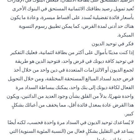
تُعيد تمويل رصيد بطاقتك الائتمانية المستحق في البنوك الأخرى
بأسعار فائدة تفضيلية تُسدد على أقساط ميسرة، وعادة ما يكون
هناك حد أدنى لمدة القرض، كما يمكن تطبيق رسوم التسوية
المبكرة.
فكر في توحيد الديون
إذا كنت مدينًا بأموال على أكثر من بطاقة ائتمانية، فعليك التفكير
في توحيد كافة ديونك في قرض واحد، فتوحيد الدين هو طريقة
لجمع الديون أو الالتزامات المتعددة في دين واحد من خلال أخذ
قرض جديد لسداد المبالغ المستحقة المختلفة، ومن خلال التحويل
الفعال لكافة ديونك إلى بنك واحد، يمكنك ببساطة السداد مرة
واحدة شهريًا، بدلاً من القلق بشأن وجود العديد من الدائنين، ويكون
هذا القرض عادة بمعدل فائدة أقل، مما يخفف من أعبائك بشكلٍ
كبير.
لا يُساعدك توحيد الديون في السداد مرة واحدة فحسب، لكنه أيضًا
يساعد في التقليل بشكلٍ فعال من (النسبة المئوية السنوية) التي
يتعين عليك سدادها.