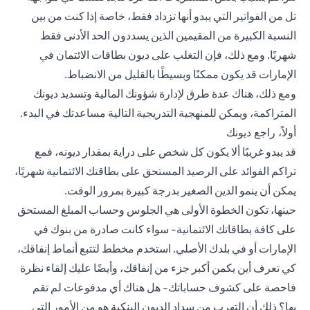
تل من الفواتير التي يبدو أنها تزداد فقط، خاصة إذا كنت من بين
النسبة الكبيرة من المقيمين الذين يسددون الحد الأدنى فقط
شهريًا. ومع ذلك، فإن التغلب على ديون بطاقات الائتمان في
الإمارات قد يكون ممكنًا وبسيطًا بالقليل من الانضباط.
ومع ذلك، هناك عدة طرق لإدارة شؤونك المالية وتسديد ديونك
المتراكمة، ويمكن للمنهجية التدريجية التالية مساعدتك في البدء.
أولاً، راجع ديونك
قد يبدو غريبًا ألا يكون كل شخص على دراية بمقدار ديونه، فمع
تراكم الفوائد على الرصيد المستحق على بطاقتك الائتمانية شهريًا،
يمكن أن ينمو الدين الصغير بدرجة كبيرة بمرور الوقت.
حينها، تكون الخطوة الأولى هي الجلوس وحساب المبلغ المستحق
على كافة بطاقاتك الائتمانية- سواء كانت صادرة من بنوك في
الإمارات أو في بلدك الأصلي. استخدم مخطط لتتبع أنماط إنفاقك،
كي تعرف أين يكمن أكبر جزء من إنفاقك، وأيضًا عليك إلقاء نظرة
فاحصة على كشوف حساباتك- هل هناك أي مدفوعات لم تقم
بها؟ ذلك أن التهرب من سداد الديون البنكية هو من الأمور التي