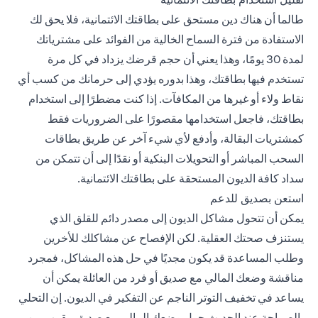
طالما أن هناك دين مستحق على بطاقتك الائتمانية، فلا يحق لك
الاستفادة من فترة السماح الخالية من الفوائد على مشترياتك
لمدة 30 يومًا، وهذا يعني أن حجم قرضك يزداد في كل مرة
تستخدم فيها بطاقتك، وهذا بدوره يؤدي إلى حرمانك من كسب أي
نقاط ولاء أو غيرها من المكافآت. إذا كنت مضطرًا إلى استخدام
بطاقتك، فاجعل استخدامها مقصورًا على الضروريات فقط
كمشتريات البقالة، وأدفع لأي شيء آخر عن طريق بطاقات
السحب المباشر أو التحويلات البنكية أو نقدًا إلى أن تتمكن من
سداد كافة الديون المستحقة على بطاقتك الائتمانية.
استعن بصديق للدعم
يمكن أن تتحول مشاكل الديون إلى مصدر دائم للقلق الذي
يستنزف صحتك العقلية. لكن الإفصاح عن مشاكلك للأخرين
وطلب المساعدة قد يكون مجديًا في حل هذه المشاكل، فمجرد
مناقشة وضعك المالي مع صديق أو فرد من العائلة يمكن أن
يساعد في تخفيف التوتر الناجم عن التفكير في الديون. إن التحلي
بالصراحة عند الحديث حول وضعك المالي مع صديق مقرب من