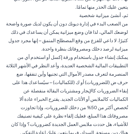
يتعين عليك الحذر منها تمامًا.
ثم، أنشئ ميزانية شخصية
من الصعب البدء في إدارة ديونك دون أن يكون لديك صورة واضحة
لوضعك المالي، لذا فان وضع ميزانية يمكن أن يساعدك في ذلك
كثيرًا. لا داعي للفزع من وقع المصطلح المنمق – إنها مجرد جدول
ميزانية لرصد دخلك ومصروفاتك بنظرة واحدة.
يمكنك إنشاء جدول باستخدام ورقة إكسل أو استخدم أي من
التطبيقات المالية الشخصية العديدة، وأعد النظر في الأشهر الثلاثة
المنصرمة لتعرف مصدر الأموال التي تجنيها وأين تنفقها، ضع
حرف ض (للضروريات) أو ك (للكماليات) – سيُساعدك هذا على
إبقاء الضروريات كالإيجار ومشتريات البقالة منفصلة عن
الكماليات كالملابس أو الأثاث الجديد. يقترح الخبراء عادة ألا
تُخصص أكثر من 50% من دخلك للضروريات، وإذا تجاوزت
مصروفاتك هذا المبلغ، فعليك إلقاء نظرة على كيفية تصنيفك
للأشياء، هل حددت ملابس العمل الجديدة كضروريات؟ وإذا كان
هناك دين مستحق السداد، فربما يتعين عليك إعادة التفكير.