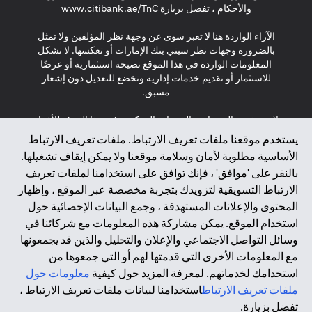
s in a new tab
والأحكام ، تفضل بزيارة
www.citibank.ae/TnC
الآراء الواردة هنا لا تعبر سوى عن وجهة نظر المؤلفين ولا تمثل
بالضرورة وجهات نظر سيتي بنك الإمارات أو تعكسها. لا تشكل
المعلومات الواردة في هذا الموقع نصيحة استثمارية أو عرضًا
للاستثمار أو تقديم خدمات إدارية وتخضع للتعديل دون إشعار
مسبق.
لا يتم تقديم المنتجات والخدمات المذكورة في هذا الموقع للأفراد
المقيمين في الاتحاد الأوروبي أو المنطقة الاقتصادية الأوروبية أو
يستخدم موقعنا ملفات تعريف الارتباط. ملفات تعريف الارتباط
سويسرا أو غيرنسي أو جيرسي أو موناكو أو سان مارينو أو
الأساسية مطلوبة لأمان وسلامة موقعنا ولا يمكن إيقاف تشغيلها.
الفاتيكان أو جزيرة مان أو المملكة المتحدة أو خصوصية البيانات
بالنقر على 'موافق' ، فإنك توافق على استخدامنا لملفات تعريف
(لائحة حماية البيانات العامة \ قانون حماية البيانات الشخصية
الارتباط التسويقية لتزويدك بتجربة مخصصة عبر الموقع ، وإظهار
العامة \ قانون خصوصية نيوزيلندا). المحتوى الموجود في هذه
الصفحة ليس ولا ينبغي تفسيره على أنه عرض أو دعوة أو دعوة
المحتوى والإعلانات المستهدفة ، وجمع البيانات الإحصائية حول
لشراء أو بيع أي من المنتجات والخدمات المذكورة هنا لمثل هؤلاء
استخدام الموقع. يمكن مشاركة هذه المعلومات مع شركائنا في
الأفراد.
وسائل التواصل الاجتماعي والإعلان والتحليل والذين قد يجمعونها
مع المعلومات الأخرى التي قدمتها لهم أو التي جمعوها من
*GDPR – اللائحة العامة لحماية البيانات؛ * LGPD – Lei Geral de
استخدامك لخدماتهم. لمعرفة المزيد حول كيفية
معلومات حول
Proteção de Dados Pessoais ; *NZPA – قانون الخصوصية
النيوزيلندي
ملفات تعريف الارتباط
استخدامنا لبيانات ملفات تعريف الارتباط ،
تفضل بزيارة.