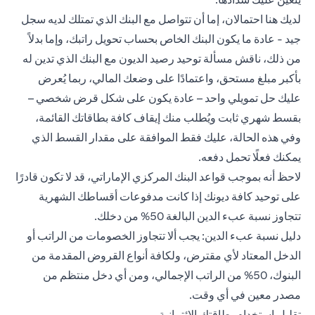
لديك هنا احتمالان، إما أن تتواصل مع البنك الذي تمتلك لديه سجل
جيد - عادة ما يكون البنك الخاص بحساب تحويل راتبك، وإما بدلاً
من ذلك، ناقش مسألة توحيد رصيد الديون مع البنك الذي تدين له
بأكبر مبلغ مستحق، واعتمادًا على وضعك المالي، ربما يُعرض
عليك حل تمويلي واحد – عادة يكون على شكل قرض شخصي –
بقسط شهري ثابت ويُطلب منك إيقاف كافة بطاقاتك القائمة،
وفي هذه الحالة، عليك فقط الموافقة على مقدار القسط الذي
يمكنك فعلًا تحمل دفعه.
لاحظ أنه بموجب قواعد البنك المركزي الإماراتي، قد لا تكون قادرًا
على توحيد كافة ديونك إذا كانت مدفوعات أقساطك الشهرية
تتجاوز نسبة عبء الدين البالغة 50% من دخلك.
دليل نسبة عبء الدين: يجب ألا تتجاوز الخصومات من الراتب أو
الدخل المعتاد لأي مقترض، ولكافة أنواع القروض المقدمة من
البنوك، 50% من الراتب الإجمالي، ومن أي دخل منتظم من
مصدر معين في أي وقت.
تقليل استخدام بطاقتك الائتمانية